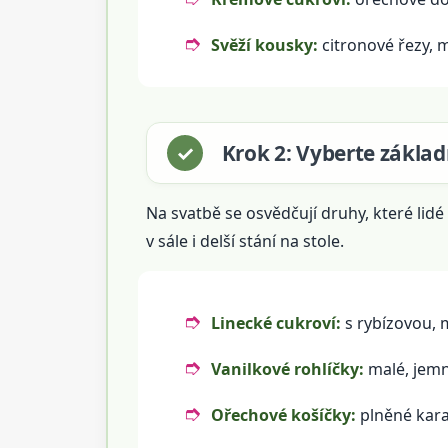
Svěží kousky:
citronové řezy, m
Krok 2: Vyberte základn
Na svatbě se osvědčují druhy, které lidé 
v sále i delší stání na stole.
Linecké cukroví:
s rybízovou,
Vanilkové rohlíčky:
malé, jemn
Ořechové košíčky:
plněné kar