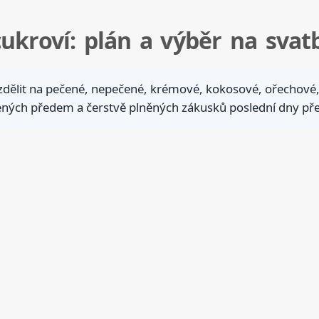
cukroví: plán a výběr na svat
ozdělit na pečené, nepečené, krémové, kokosové, ořechové,
ených předem a čerstvě plněných zákusků poslední dny př