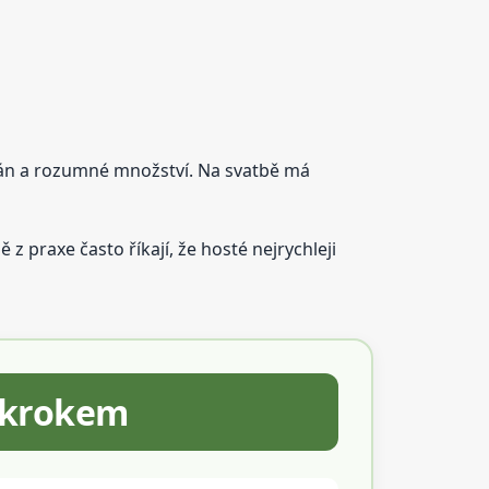
 plán a rozumné množství. Na svatbě má
 praxe často říkají, že hosté nejrychleji
a krokem