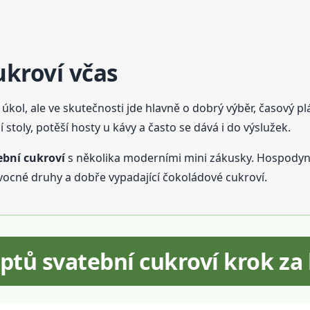
ukroví včas
ý úkol, ale ve skutečnosti jde hlavně o dobrý výběr, časový
í stoly, potěší hosty u kávy a často se dává i do výslužek.
ební cukroví
s několika moderními mini zákusky. Hospodyně z
vocné druhy a dobře vypadající čokoládové cukroví.
eptů svatební cukroví krok z