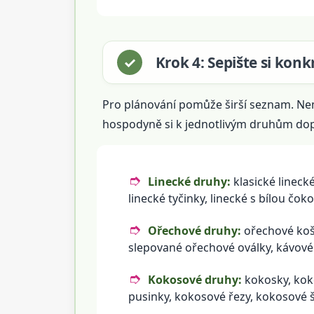
Krok 4: Sepište si ko
Pro plánování pomůže širší seznam. Nemus
hospodyně si k jednotlivým druhům dopis
Linecké druhy:
klasické linecké
linecké tyčinky, linecké s bílou čok
Ořechové druhy:
ořechové koší
slepované ořechové oválky, kávové
Kokosové druhy:
kokosky, koko
pusinky, kokosové řezy, kokosové 