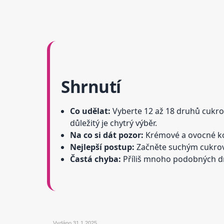
Shrnutí
Co udělat:
Vyberte 12 až 18 druhů cukroví
důležitý je chytrý výběr.
Na co si dát pozor:
Krémové a ovocné kous
Nejlepší postup:
Začněte suchým cukroví
Častá chyba:
Příliš mnoho podobných d
Vydáno
31.1.2025