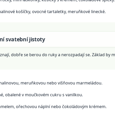
alinové košíčky, ovocné tartaletky, meruňkové linecké.
í svatební jistoty
znají, dobře se berou do ruky a nerozpadají se. Základ by měl
 malinovou, meruňkovou nebo višňovou marmeládou.
é, obalené v moučkovém cukru s vanilkou.
amelem, ořechovou náplní nebo čokoládovým krémem.