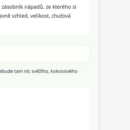
o zásobník nápadů, ze kterého si
vně vzhled, velikost, chuťová
 nebude tam nic svěžího, kokosového