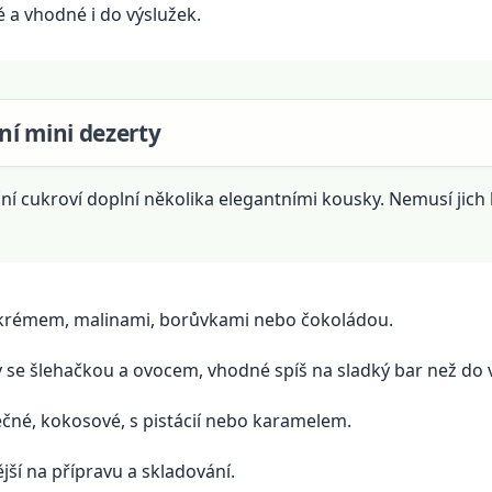
é a vhodné i do výslužek.
ní mini dezerty
ční cukroví doplní několika elegantními kousky. Nemusí jich
krémem, malinami, borůvkami nebo čokoládou.
se šlehačkou a ovocem, vhodné spíš na sladký bar než do 
čné, kokosové, s pistácií nebo karamelem.
jší na přípravu a skladování.