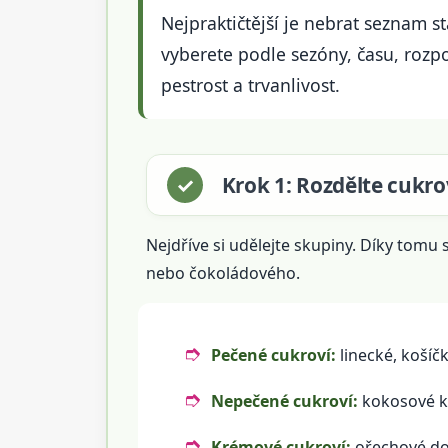
Nejpraktičtější je nebrat seznam s
vyberete podle sezóny, času, rozpo
pestrost a trvanlivost.
Krok 1: Rozdělte cukro
Nejdříve si udělejte skupiny. Díky tom
nebo čokoládového.
Pečené cukroví:
linecké, košíčk
Nepečené cukroví:
kokosové kul
Krémové cukroví:
ořechové dor