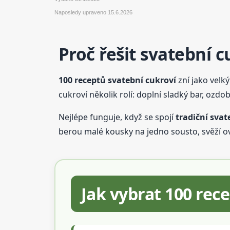
Naposledy upraveno
15.6.2026
Proč řešit svatební c
100 receptů svatební cukroví
zní jako velk
cukroví několik rolí: doplní sladký bar, ozdob
Nejlépe funguje, když se spojí
tradiční svat
berou malé kousky na jedno sousto, svěží o
Jak vybrat 100 rec