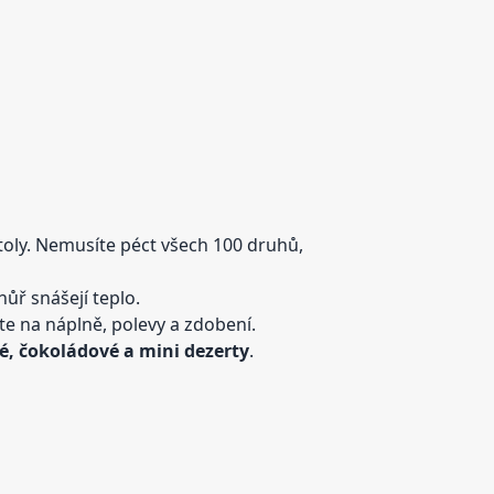
 stoly. Nemusíte péct všech 100 druhů,
ůř snášejí teplo.
e na náplně, polevy a zdobení.
é, čokoládové a mini dezerty
.