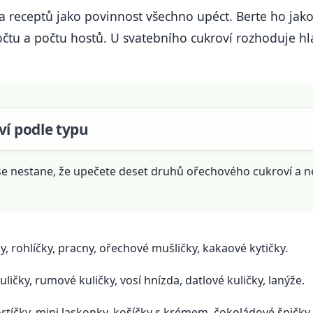
ta receptů jako povinnost všechno upéct. Berte ho jak
čtu a počtu hostů. U svatebního cukroví rozhoduje hla
ví podle typu
u se nestane, že upečete deset druhů ořechového cukroví a
y, rohlíčky, pracny, ořechové mušličky, kakaové kytičky.
ičky, rumové kuličky, vosí hnízda, datlové kuličky, lanýže.
tíčky, mini laskonky, košíčky s krémem, čokoládové špičky.