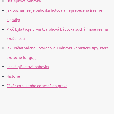
Bezlepková bábovka
Jak poznáš, že je bábovka hotová a nepřepečená (reálné
signály)
Proč byla tvoje první tvarohová bábovka suchá (moje reálná
zkušenost)
Jak udělat vláčnou tvarohovou bábovku (praktické tipy, které
skutečně fungují)
Lehká piškotová bábovka
Historie
Závěr co si z toho odneseš do praxe