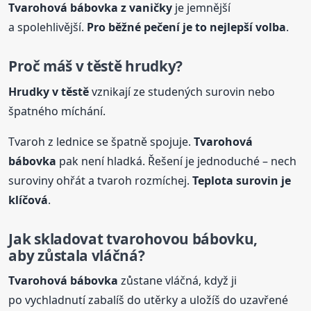
Tvarohová
bábovka
z vaničky
je jemnější
a spolehlivější.
Pro běžné pečení je to nejlepší volba
.
Proč máš v těstě hrudky?
Hrudky v těstě
vznikají ze studených surovin nebo
špatného míchání.
Tvaroh z lednice se špatně spojuje.
Tvarohová
bábovka
pak není hladká. Řešení je jednoduché – nech
suroviny ohřát a tvaroh rozmíchej.
Teplota surovin je
klíčová
.
Jak skladovat tvarohovou bábovku,
aby zůstala vláčná?
Tvarohová
bábovka
zůstane vláčná, když ji
po vychladnutí zabalíš do utěrky a uložíš do uzavřené