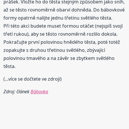
prášek. Vložte ho do těsta stejným způsobem jako sníh,
až se těsto rovnoměrně obarví dohněda. Do bábovkové
formy opatrně nalijte jednu třetinu světlého těsta.
Při této akci budete muset formou otáčet (nejspíš svojí
třetí rukou), aby se těsto rovnoměrně rozlilo dokola.
Pokračujte první polovinou hnědého těsta, poté totéž
zopakujte s druhou třetinou světlého, zbývající
polovinou tmavého a na závěr se zbytkem světlého
těsta.
(...více se dočtete ve zdroji)
Zdroj: článek
Bábovka