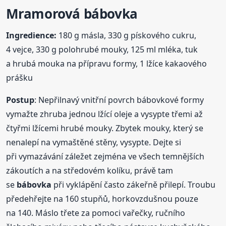
Mramorová
bábovka
Ingredience:
180 g másla, 330 g pískového cukru,
4 vejce, 330 g polohrubé mouky, 125 ml mléka, tuk
a hrubá mouka na přípravu formy, 1 lžíce kakaového
prášku
Postup
: Nepřilnavý vnitřní povrch bábovkové formy
vymažte zhruba jednou lžící oleje a vysypte třemi až
čtyřmi lžícemi hrubé mouky. Zbytek mouky, který se
nenalepí na vymaštěné stěny, vysypte. Dejte si
při vymazávání záležet zejména ve všech temnějších
zákoutích a na středovém kolíku, právě tam
se
bábovka
při vyklápění často zákeřně přilepí. Troubu
předehřejte na 160 stupňů, horkovzdušnou pouze
na 140. Máslo třete za pomoci vařečky, ručního