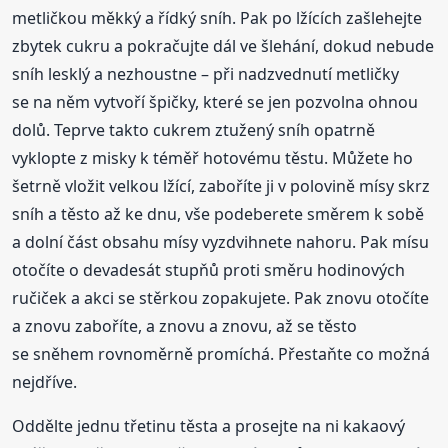
metličkou měkký a řídký sníh. Pak po lžících zašlehejte
zbytek cukru a pokračujte dál ve šlehání, dokud nebude
sníh lesklý a nezhoustne – při nadzvednutí metličky
se na něm vytvoří špičky, které se jen pozvolna ohnou
dolů. Teprve takto cukrem ztužený sníh opatrně
vyklopte z misky k téměř hotovému těstu. Můžete ho
šetrně vložit velkou lžící, zaboříte ji v polovině mísy skrz
sníh a těsto až ke dnu, vše podeberete směrem k sobě
a dolní část obsahu mísy vyzdvihnete nahoru. Pak mísu
otočíte o devadesát stupňů proti směru hodinových
ručiček a akci se stěrkou zopakujete. Pak znovu otočíte
a znovu zaboříte, a znovu a znovu, až se těsto
se sněhem rovnoměrně promíchá. Přestaňte co možná
nejdříve.
Oddělte jednu třetinu těsta a prosejte na ni kakaový