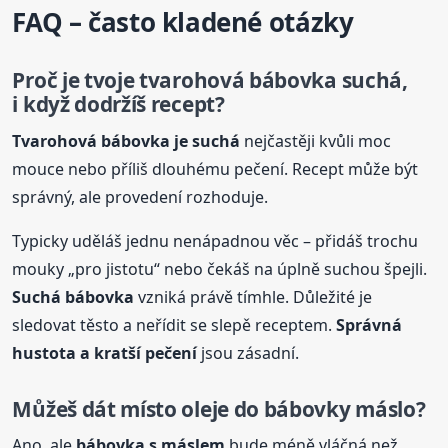
FAQ – často kladené otázky
Proč je tvoje tvarohová
bábovka
suchá,
i když dodržíš recept?
Tvarohová
bábovka
je suchá
nejčastěji kvůli moc
mouce nebo příliš dlouhému pečení. Recept může být
správný, ale provedení rozhoduje.
Typicky uděláš jednu nenápadnou věc – přidáš trochu
mouky „pro jistotu“ nebo čekáš na úplně suchou špejli.
Suchá
bábovka
vzniká právě tímhle. Důležité je
sledovat těsto a neřídit se slepě receptem.
Správná
hustota a kratší pečení
jsou zásadní.
Můžeš dát místo oleje do bábovky máslo?
Ano, ale
bábovka
s máslem
bude méně vláčná než