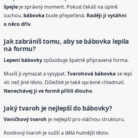
špejle
je správný moment. Pokud čekáš na úplně
suchou,
bábovka
bude přepečená.
Raději ji vytáhni
o něco dřív
.
Jak zabráníš tomu, aby se
bábovka
lepila
na formu?
Lepení bábovky
způsobuje špatně připravená forma.
Musíš ji vymazat a vysypat.
Tvarohová
bábovka
se lepí
víc než jiné těsto. Důležité je také správné chladnutí.
Nenechávej ji ve formě příliš dlouho
.
Jaký tvaroh je nejlepší do bábovky?
Vaničkový tvaroh
je nejlepší pro vláčnou strukturu.
Kostkový tvaroh je sušší a dělá hutnější těsto.