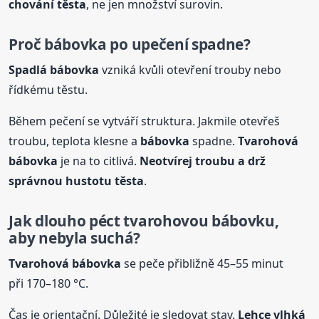
chování těsta
, ne jen množství surovin.
Proč
bábovka
po upečení spadne?
Spadlá
bábovka
vzniká kvůli otevření trouby nebo
řídkému těstu.
Během pečení se vytváří struktura. Jakmile otevřeš
troubu, teplota klesne a
bábovka
spadne.
Tvarohová
bábovka
je na to citlivá.
Neotvírej troubu a drž
správnou hustotu těsta
.
Jak dlouho péct tvarohovou bábovku,
aby nebyla suchá?
Tvarohová
bábovka
se peče přibližně 45–55 minut
při 170–180 °C.
Čas je orientační. Důležité je sledovat stav.
Lehce vlhká