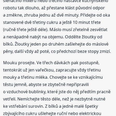
šlehacího mixéru nebo třecího nástavce kuchyňského
robotu tak dlouho, až přestane klást původní odpor
a změkne, zhruba jednu až dvě minuty. Přidejte od oka
stanovené dvě třetiny cukru a ještě 10 minut třete
(ručně třete ještě déle). Máslo musí zřetelně zesvětlat
a nenápadně nabýt na objemu. Oddělte žloutky od
bílků. Žloutky jeden po druhém zašlehejte do máslové
pěny, další vždy až poté, co předchozí beze stopy zmizí.
Mouku prosejte. Ve třech dávkách pak postupně,
tentokrát už jen vařečkou, zapracujte vždy třetinu
mouky a třetinu mléka. Chovejte se ke vznikajícímu
těstu jemně, abyste se zbytečně nepřipravili
o vzduchové bublinky, které jste do něj předtím pracně
vetřeli. Nemíchejte těsto déle, než je nezbytně nutné
ke vstřebání surovin. Z bílků a jedné malé špetky
zbývajícího cukru ušlehejte ruční nebo elektrickou