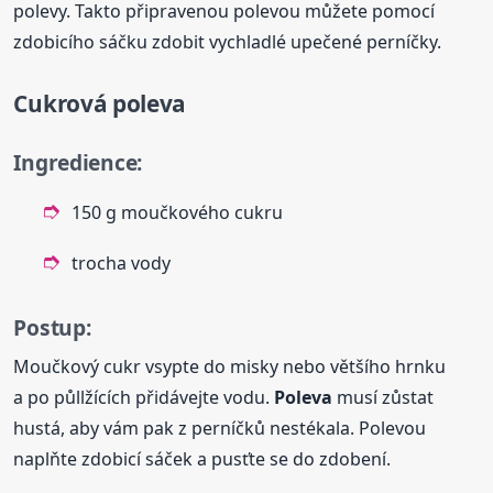
polevy. Takto připravenou polevou můžete pomocí
zdobicího sáčku zdobit vychladlé upečené perníčky.
Cukrová
poleva
Ingredience:
150 g moučkového cukru
trocha vody
Postup:
Moučkový cukr vsypte do misky nebo většího hrnku
a po půllžících přidávejte vodu.
Poleva
musí zůstat
hustá, aby vám pak z perníčků nestékala. Polevou
naplňte zdobicí sáček a pusťte se do zdobení.