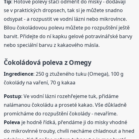
Tip
: Hotové polevy stačí odměřit do misky - dodávají
se v praktických dropsech, tak si je můžete snadno
odsypat - a rozpustit ve vodní lázni nebo mikrovlnce.
Bílou čokoládovou polevu můžete po rozpuštění ještě
barvit. Přidejte do ní kapku gelové potravinářské barvy
nebo speciální barvu z kakaového másla.
Čokoládová
poleva
z Omegy
Ingredience
: 250 g ztuženého tuku (Omega), 100 g
čokolády na vaření, 70 g kakaa
Postup
: Ve vodní lázni rozehřejeme tuk, přidáme
nalámanou čokoládu a proseté kakao. Vše důkladně
promícháme do rozpuštění čokolády - nevaříme.
Poleva
je hodně řídká, přendáme ji do misky vhodné
do mikrovlnné trouby, chvíli necháme chladnout a hned