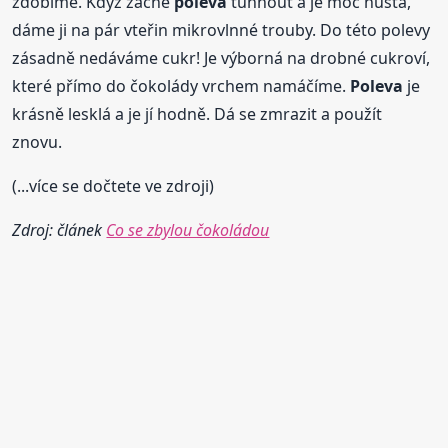
zdobíme. Když začne
poleva
tuhnout a je moc hustá,
dáme ji na pár vteřin mikrovlnné trouby. Do této polevy
zásadně nedáváme cukr! Je výborná na drobné cukroví,
které přímo do čokolády vrchem namáčíme.
Poleva
je
krásně lesklá a je jí hodně. Dá se zmrazit a použít
znovu.
(...více se dočtete ve zdroji)
Zdroj: článek
Co se zbylou čokoládou