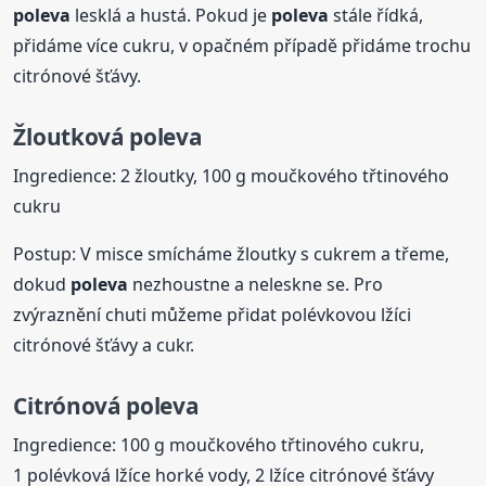
poleva
lesklá a hustá. Pokud je
poleva
stále řídká,
přidáme více cukru, v opačném případě přidáme trochu
citrónové šťávy.
Žloutková
poleva
Ingredience: 2 žloutky, 100 g moučkového třtinového
cukru
Postup: V misce smícháme žloutky s cukrem a třeme,
dokud
poleva
nezhoustne a neleskne se. Pro
zvýraznění chuti můžeme přidat polévkovou lžíci
citrónové šťávy a cukr.
Citrónová
poleva
Ingredience: 100 g moučkového třtinového cukru,
1 polévková lžíce horké vody, 2 lžíce citrónové šťávy