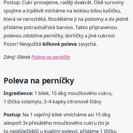
Postup: Cukr prosejeme, raději dvakrát. Obě suroviny
spojíme a trpělivě mícháme na lesklou bílou kašičku,
která se neroztéká. Rozděláme ji na poloviny a do jedné
přidáme potravinářské barvivo. Takto připravenou
polevou zdobíme perníčky, dortíčky a jiné cukroví.
Pozor! Nevyužitá
bílková
poleva
zasychá.
Zdroj: článek
Poleva na perníčky
Poleva
na perníčky
Ingredience:
1 bílek, 15 dkg moučkového cukru,
1 lžička solamylu, 3–4 kapky citronové šťávy
Postup
: Na 1 vaječný bílek vmícháme asi 15 dkg
alespoň 3x přesátého moučkového cukru (to je
to nejdůležitější u kvalitní polevy), přidáme 1 lžičku