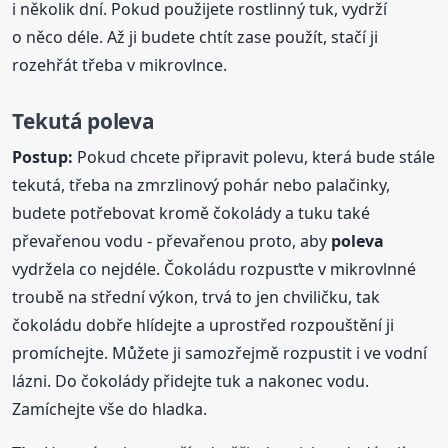
i několik dní. Pokud použijete rostlinný tuk, vydrží
o něco déle. Až ji budete chtít zase použít, stačí ji
rozehřát třeba v mikrovlnce.
Tekutá
poleva
Postup:
Pokud chcete připravit polevu, která bude stále
tekutá, třeba na zmrzlinový pohár nebo palačinky,
budete potřebovat kromě čokolády a tuku také
převařenou vodu - převařenou proto, aby
poleva
vydržela co nejdéle. Čokoládu rozpusťte v mikrovlnné
troubě na střední výkon, trvá to jen chviličku, tak
čokoládu dobře hlídejte a uprostřed rozpouštění ji
promíchejte. Můžete ji samozřejmě rozpustit i ve vodní
lázni. Do čokolády přidejte tuk a nakonec vodu.
Zamíchejte vše do hladka.