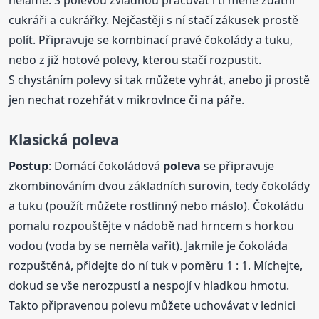
neláme. S polevou zvládnou pracovat i ti méně zdatní
cukráři a cukrářky. Nejčastěji s ní stačí zákusek prostě
polít. Připravuje se kombinací pravé čokolády a tuku,
nebo z již hotové polevy, kterou stačí rozpustit.
S chystáním polevy si tak můžete vyhrát, anebo ji prostě
jen nechat rozehřát v mikrovlnce či na páře.
Klasická
poleva
Postup
: Domácí čokoládová
poleva
se připravuje
zkombinováním dvou základních surovin, tedy čokolády
a tuku (použít můžete rostlinný nebo máslo). Čokoládu
pomalu rozpouštějte v nádobě nad hrncem s horkou
vodou (voda by se neměla vařit). Jakmile je čokoláda
rozpuštěná, přidejte do ní tuk v poměru 1 : 1. Míchejte,
dokud se vše nerozpustí a nespojí v hladkou hmotu.
Takto připravenou polevu můžete uchovávat v lednici