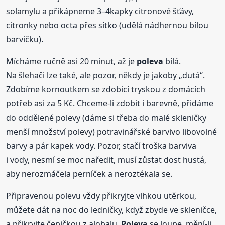
solamylu a přikápneme 3–4kapky citronové šťávy,
citronky nebo octa přes sítko (udělá nádhernou bílou
barvičku).
Mícháme ručně asi 20 minut, až je
poleva
bílá.
Na šlehači lze také, ale pozor, někdy je jakoby „dutá“.
Zdobíme kornoutkem se zdobicí tryskou z domácích
potřeb asi za 5 Kč. Chceme-li zdobit i barevně, přidáme
do oddělené polevy (dáme si třeba do malé skleničky
menší množství polevy) potravinářské barvivo libovolné
barvy a pár kapek vody. Pozor, stačí troška barviva
i vody, nesmí se moc naředit, musí zůstat dost hustá,
aby nerozmáčela perníček a neroztékala se.
Připravenou polevu vždy přikryjte vlhkou utěrkou,
můžete dát na noc do ledničky, když zbyde ve skleničce,
a přikryjte čepičkou z alobalu.
Poleva
se loupe, mění-li