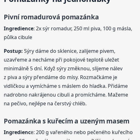
Pivní romadurová
pomazánka
Ingredience
: 2x sýr romadur, 250 ml piva, 100 g másla,
půlka cibule
Postup:
Sýry dáme do sklenice, zalijeme pivem,
uzavřeme a necháme při pokojové teplotě uležet
minimálně 5 dní. Když sýry změknou, slijeme nálev
z piva a sýry přendáme do mísy. Rozmačkáme je
vidličkou a vymícháme s máslem do hladka. Přidáme
nadrobno nakrájenou cibuli a promícháme. Mažeme
na pečivo, nejlépe na čerstvý chléb.
Pomazánka
s kuřecím a uzeným masem
Ingredienc
e: 200 g vařeného nebo pečeného kuřecího