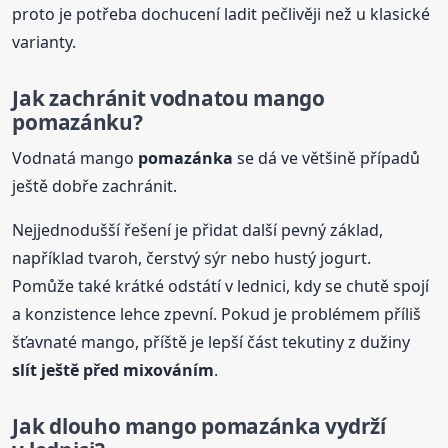
proto je potřeba dochucení ladit pečlivěji než u klasické
varianty.
Jak zachránit vodnatou mango
pomazánku?
Vodnatá mango
pomazánka
se dá ve většině případů
ještě dobře zachránit.
Nejjednodušší řešení je přidat další pevný základ,
například tvaroh, čerstvý sýr nebo hustý jogurt.
Pomůže také krátké odstátí v lednici, kdy se chutě spojí
a konzistence lehce zpevní. Pokud je problémem příliš
šťavnaté mango, příště je lepší část tekutiny z dužiny
slít ještě před mixováním
.
Jak dlouho mango
pomazánka
vydrží