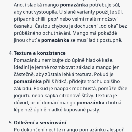
Ano, i sladká mango
pomazánka
potřebuje sůl,
aby chuť vystoupila. U slané varianty použijte sůl,
případně chilli, pepř nebo velmi malé množství
česneku. Častou chybou je dochucení „od oka“ bez
průběžného ochutnávání. Mango má pokaždé
jinou chuť a
pomazánka
se musí ladit postupně.
Textura a konzistence
Pomazánku nemixujte do úplně hladké kaše.
Ideální je jemně rozmixovat základ a mango jen
částečně, aby zůstala lehká textura. Pokud je
pomazánka
příliš řídká, přidejte trochu dalšího
základu. Pokud je naopak moc hustá, pomůže lžíce
jogurtu nebo kapka citronové šťávy. Textura je
důvod, proč domácí mango
pomazánka
chutná
lépe než úplně hladké kupované pasty.
Odležení a servírování
Po dokončení nechte mango pomazánku alespoň