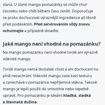
slaná. U slané mango pomazánky se může chuť
česneku nebo chilli během času zesílit. Doporučuje
se proto dochucovat výraznější ingredience až těsně
před podáváním.
Před servírováním vždy znovu
ochutnejte
a případně dolaďte.
Jaké mango není vhodné na pomazánku?
Na mango pomazánku není vhodné tvrdé ani výrazně
vláknité mango.
Tvrdé mango nemá dostatek chuti a ani dochucení ho
plně nezachrání. Vláknité mango zase kazí texturu
a zanechává v pomazánce nepříjemná vlákna. Takové
mango je lepší použít do smoothie nebo tepelně
upravit. Pro pomazánku je ideální
hladká, sladká
a šťavnatá dužina
.