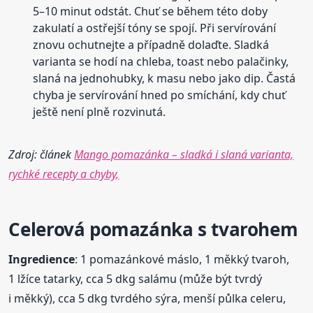
5–10 minut odstát. Chuť se během této doby
zakulatí a ostřejší tóny se spojí. Při servírování
znovu ochutnejte a případně dolaďte. Sladká
varianta se hodí na chleba, toast nebo palačinky,
slaná na jednohubky, k masu nebo jako dip. Častá
chyba je servírování hned po smíchání, kdy chuť
ještě není plně rozvinutá.
Zdroj: článek
Mango pomazánka – sladká i slaná varianta,
rychké recepty a chyby,
Celerová
pomazánka
s tvarohem
Ingredience
: 1 pomazánkové máslo, 1 měkký tvaroh,
1 lžíce tatarky, cca 5 dkg salámu (může být tvrdý
i měkký), cca 5 dkg tvrdého sýra, menší půlka celeru,