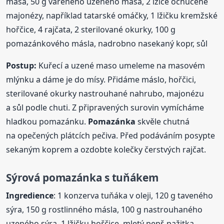
masa, 50 g vařeného uzeného masa, 2 lžíce ochucené
majonézy, například tatarské omáčky, 1 lžičku kremžské
hořčice, 4 rajčata, 2 sterilované okurky, 100 g
pomazánkového másla, nadrobno nasekaný kopr, sůl
Postup:
Kuřecí a uzené maso umeleme na masovém
mlýnku a dáme je do mísy. Přidáme máslo, hořčici,
sterilované okurky nastrouhané nahrubo, majonézu
a sůl podle chuti. Z připravených surovin vymícháme
hladkou pomazánku.
Pomazánka
skvěle chutná
na opečených plátcích pečiva. Před podáváním posypte
sekaným koprem a ozdobte kolečky čerstvých rajčat.
Sýrová
pomazánka
s tuňákem
Ingredience
: 1 konzerva tuňáka v oleji, 120 g taveného
sýra, 150 g rostlinného másla, 100 g nastrouhaného
uzeného sýra, 1 lžičku hořčice, mletý pepř, pažitka