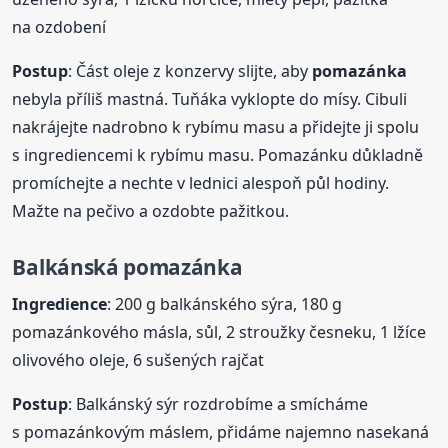
na ozdobení
Postup
: Část oleje z konzervy slijte, aby
pomazánka
nebyla příliš mastná. Tuňáka vyklopte do mísy. Cibuli
nakrájejte nadrobno k rybímu masu a přidejte ji spolu
s ingrediencemi k rybímu masu. Pomazánku důkladně
promíchejte a nechte v lednici alespoň půl hodiny.
Mažte na pečivo a ozdobte pažitkou.
Balkánská
pomazánka
Ingredience
: 200 g balkánského sýra, 180 g
pomazánkového másla, sůl, 2 stroužky česneku, 1 lžíce
olivového oleje, 6 sušených rajčat
Postup
: Balkánský sýr rozdrobíme a smícháme
s pomazánkovým máslem, přidáme najemno nasekaná