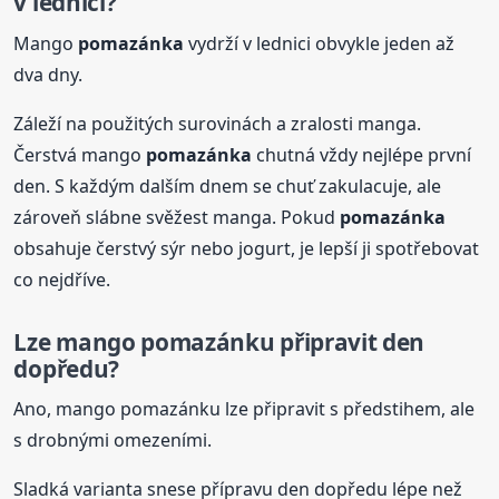
v lednici?
Mango
pomazánka
vydrží v lednici obvykle jeden až
dva dny.
Záleží na použitých surovinách a zralosti manga.
Čerstvá mango
pomazánka
chutná vždy nejlépe první
den. S každým dalším dnem se chuť zakulacuje, ale
zároveň slábne svěžest manga. Pokud
pomazánka
obsahuje čerstvý sýr nebo jogurt, je lepší ji spotřebovat
co nejdříve.
Lze mango pomazánku připravit den
dopředu?
Ano, mango pomazánku lze připravit s předstihem, ale
s drobnými omezeními.
Sladká varianta snese přípravu den dopředu lépe než