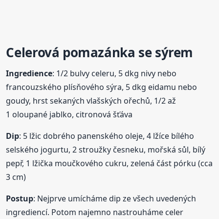
Celerová
pomazánka
se sýrem
Ingredience
: 1/2 bulvy celeru, 5 dkg nivy nebo
francouzského plísňového sýra, 5 dkg eidamu nebo
goudy, hrst sekaných vlašských ořechů, 1/2 až
1 oloupané jablko, citronová šťáva
Dip
: 5 lžic dobrého panenského oleje, 4 lžíce bílého
selského jogurtu, 2 stroužky česneku, mořská sůl, bílý
pepř, 1 lžička moučkového cukru, zelená část pórku (cca
3 cm)
Postup
: Nejprve umícháme dip ze všech uvedených
ingrediencí. Potom najemno nastrouháme celer