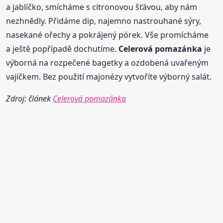
a jablíčko, smícháme s citronovou šťávou, aby nám
nezhnědly. Přidáme dip, najemno nastrouhané sýry,
nasekané ořechy a pokrájený pórek. Vše promícháme
a ještě popřípadě dochutíme.
Celerová
pomazánka
je
výborná na rozpečené bagetky a ozdobená uvařeným
vajíčkem. Bez použití majonézy vytvoříte výborný salát.
Zdroj: článek
Celerová pomazánka