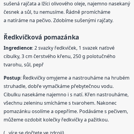
sušená rajčata a lžíci olivového oleje, najemno nasekaný
česnek a sůl, tu nemusíme. Řádně promícháme
a natíráme na pečivo. Zdobíme sušenými rajčaty.
Ředkvičková
pomazánka
Ingredience
: 2 svazky ředkviček, 1 svazek naťové
cibulky, 3 cm čerstvého křenu, 250 g polotučného
tvarohu, sůl, pepř
Postup
: Ředkvičky omyjeme a nastrouháme na hrubém
struhadle, dobře vymačkáme přebytečnou vodu.
Cibulku nasekáme najemno i s natí. Křen nastrouháme,
všechnu zeleninu smícháme s tvarohem. Nakonec
pomazánku osolíme a opepříme. Podáváme s pečivem,
můžeme ozdobit kolečky ředkvičky a pažitkou.
(...více se dočtete ve zdroji)