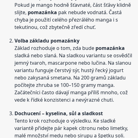
Pokud je mango hodně šťavnaté, část šťávy klidně
slijte,
pomazánka
pak nebude vodnatá. Častá
chyba je použití celého přezrálého manga i s
tekutinou, což zbytečně zředí chuť.
Volba základu pomazánky
Základ rozhoduje o tom, zda bude
pomazánka
sladká nebo slaná. Na sladkou variantu se osvědčil
jemný tvaroh, mascarpone nebo lučina. Na slanou
variantu funguje čerstvý sýr, hustý řecký jogurt
nebo zakysaná smetana. Na 200 gramů základu
počítejte zhruba se 100–150 gramy manga.
Začátečníci často dávají manga příliš mnoho, což
vede k řídké konzistenci a nevýrazné chuti.
Dochucení – kyselina, sůl a sladkost
Tento krok rozhoduje o výsledku. Ke sladké
variantě přidejte pár kapek citronu nebo limetky,
malé množství medu nebo sirupu a špetku soli.