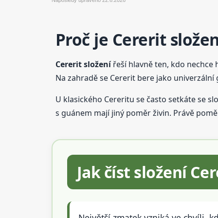
Proč je Cererit složen
Cererit složení
řeší hlavně ten, kdo nechce 
Na zahradě se Cererit bere jako univerzální 
U klasického Cereritu se často setkáte se s
s guánem mají jiný poměr živin. Právě poměr 
Jak číst složení C
Největší zmatek vzniká ve chvíli, k