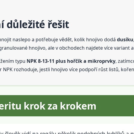
í důležité řešit
hnojit naslepo a potřebuje vědět, kolik hnojivo dodá
dusíku,
granulované hnojivo, ale v obchodech najdete více variant a
ložením typu
NPK 8-13-11 plus hořčík a mikroprvky
, zatímc
NPK rozhoduje, jestli hnojivo více podpoří růst listů, kořeně
ereritu krok za krokem
dy člověk vidí na regálu několik podobných kyblíků a p