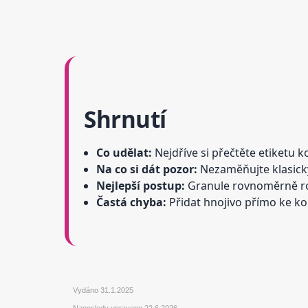
Shrnutí
Co udělat:
Nejdříve si přečtěte etiketu 
Na co si dát pozor:
Nezaměňujte klasický
Nejlepší postup:
Granule rovnoměrně roz
Častá chyba:
Přidat hnojivo přímo ke ko
Vydáno
31.1.2025
Naposledy upraveno
22.6.2026