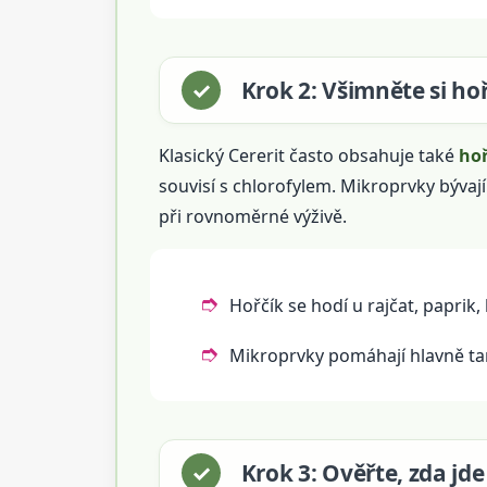
Krok 2: Všimněte si h
Klasický Cererit často obsahuje také
hoř
souvisí s chlorofylem. Mikroprvky býva
při rovnoměrné výživě.
Hořčík se hodí u rajčat, paprik
Mikroprvky pomáhají hlavně ta
Krok 3: Ověřte, zda jd