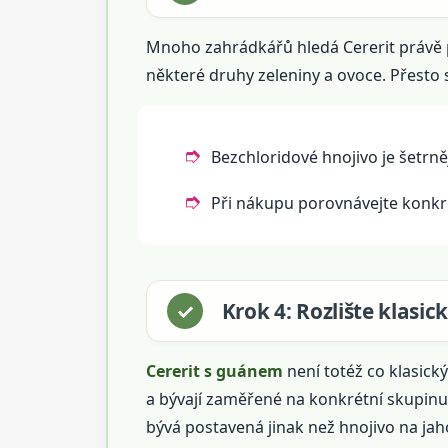
Mnoho zahrádkářů hledá Cererit právě 
některé druhy zeleniny a ovoce. Přesto 
Bezchloridové hnojivo je šetrnějš
Při nákupu porovnávejte konkrét
Krok 4: Rozlište klasic
Cererit s guánem
není totéž co klasick
a bývají zaměřené na konkrétní skupinu r
bývá postavená jinak než hnojivo na jah