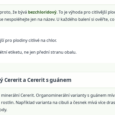
proto, že bývá
bezchloridový
. To je výhoda pro citlivější p
se nespoléhejte jen na název. U každého balení si ověřte, c
í pro plodiny citlivé na chlor.
ní etiketu, ne jen přední stranu obalu.
ký Cererit a Cererit s guánem
ý minerální Cererit. Organominerální varianty s guánem mív
ostlin. Například varianta na cibuli a česnek mívá více dras
ody.