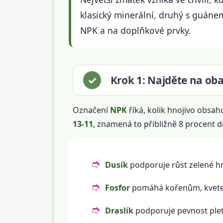
klasický minerální, druhý s guánem,
NPK a na doplňkové prvky.
Krok 1: Najděte na ob
Označení
NPK
říká, kolik hnojivo obsah
13-11
, znamená to přibližně 8 procent d
Dusík
podporuje růst zelené hm
Fosfor
pomáhá kořenům, kvetení
Draslík
podporuje pevnost pleti