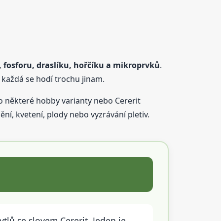
 fosforu, draslíku, hořčíku a mikroprvků
.
 každá se hodí trochu jinam.
o některé hobby varianty nebo Cererit
ní, kvetení, plody nebo vyzrávání pletiv.
ytlů se slovem Cererit. Jeden je