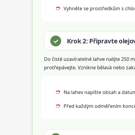
Vyhněte se prostředkům s chlo
Krok 2: Připravte olej
Do čisté uzavíratelné lahve nalijte 250 
protřepávejte. Vznikne bělavá nebo zaka
Na lahev napište obsah a datum
Před každým odměřením koncen