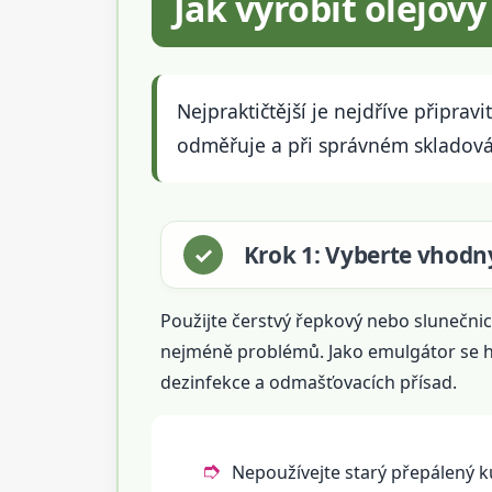
Jak vyrobit olejov
Nejpraktičtější je nejdříve připrav
odměřuje a při správném skladování
Krok 1: Vyberte vhodný
Použijte čerstvý řepkový nebo slunečnic
nejméně problémů. Jako emulgátor se 
dezinfekce a odmašťovacích přísad.
Nepoužívejte starý přepálený k