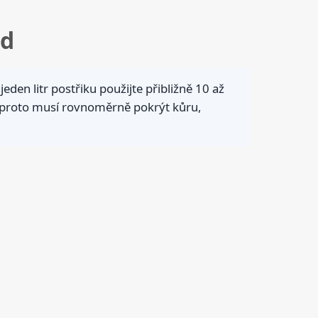
od
den litr postřiku použijte přibližně 10 až
, proto musí rovnoměrně pokrýt kůru,