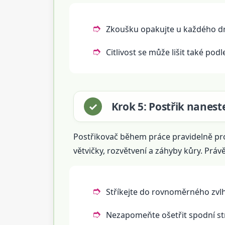
Zkoušku opakujte u každého d
Citlivost se může lišit také podl
Krok 5: Postřik nanest
Postřikovač během práce pravidelně prot
větvičky, rozvětvení a záhyby kůry. Právě 
Stříkejte do rovnoměrného zvlh
Nezapomeňte ošetřit spodní st