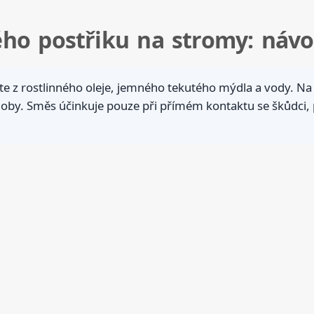
ého postřiku na stromy: náv
e z rostlinného oleje, jemného tekutého mýdla a vody. Na je
doby. Směs účinkuje pouze při přímém kontaktu se škůdci