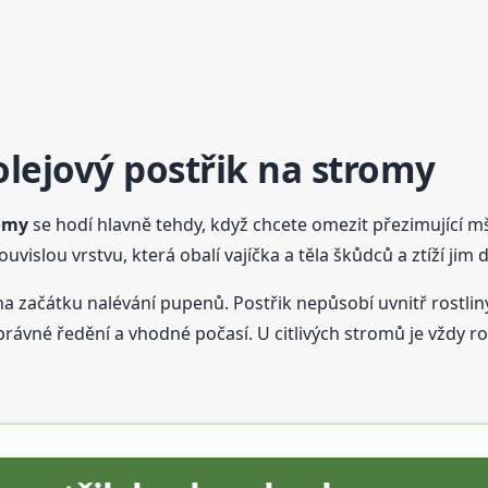
 olejový postřik na stromy
omy
se hodí hlavně tehdy, když chcete omezit přezimující mš
uvislou vrstvu, která obalí vajíčka a těla škůdců a ztíží jim 
na začátku nalévání pupenů. Postřik nepůsobí uvnitř rostli
správné ředění a vhodné počasí. U citlivých stromů je vždy