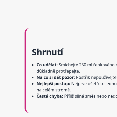
Shrnutí
Co udělat:
Smíchejte 250 ml řepkového o
důkladně protřepejte.
Na co si dát pozor:
Postřik nepoužívejte
Nejlepší postup:
Nejprve ošetřete jedn
na celém stromě.
Častá chyba:
Příliš silná směs nebo ned