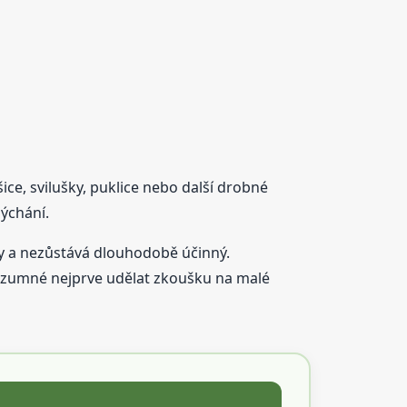
ice, svilušky, puklice nebo další drobné
dýchání.
ny a nezůstává dlouhodobě účinný.
 rozumné nejprve udělat zkoušku na malé