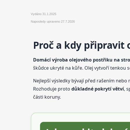
Vydáno
31.1.2025
Naposledy upraveno
27.7.2026
Proč a kdy připravit
Domácí výroba olejového postřiku na str
škůdce ukryté na kůře. Olej vytvoří tenkou so
Nejlepší výsledky bývají před rašením nebo 
Rozhoduje proto
důkladné pokrytí větví
, 
části koruny.