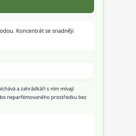
 vodou. Koncentrát se snadněji
íchává a zahrádkáři s ním mívají
nebo neparfémovaného prostředku bez