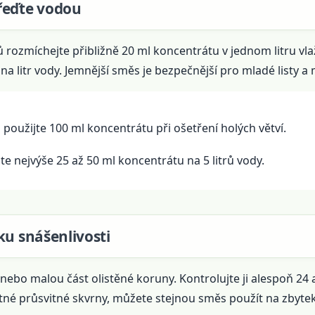
řeďte vodou
ů rozmíchejte přibližně 20 ml koncentrátu v jednom litru vla
na litr vody. Jemnější směs je bezpečnější pro mladé listy a
 použijte 100 ml koncentrátu při ošetření holých větví.
te nejvýše 25 až 50 ml koncentrátu na 5 litrů vody.
ku snášenlivosti
 nebo malou část olistěné koruny. Kontrolujte ji alespoň 24
tné průsvitné skvrny, můžete stejnou směs použít na zbyte