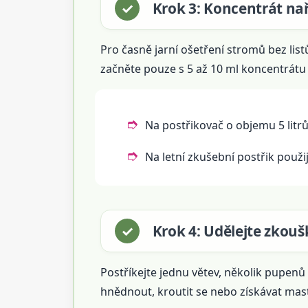
Krok 3: Koncentrát na
Pro časně jarní ošetření stromů bez list
začněte pouze s 5 až 10 ml koncentrátu 
Na postřikovač o objemu 5 litrů
Na letní zkušební postřik použij
Krok 4: Udělejte zkouš
Postříkejte jednu větev, několik pupenů
hnědnout, kroutit se nebo získávat mas