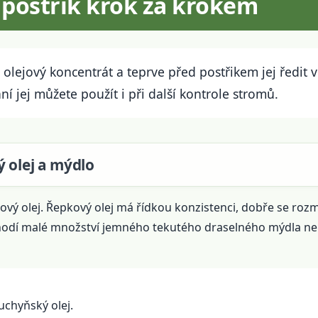
ý postřik krok za krokem
it olejový koncentrát a teprve před postřikem jej ředit
 jej můžete použít i při další kontrole stromů.
 olej a mýdlo
ový olej. Řepkový olej má řídkou konzistenci, dobře se rozm
hodí malé množství jemného tekutého draselného mýdla 
uchyňský olej.