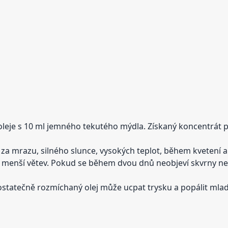
leje s 10 ml jemného tekutého mýdla. Získaný koncentrát 
 za mrazu, silného slunce, vysokých teplot, během kvetení 
u menší větev. Pokud se během dvou dnů neobjeví skvrny 
ostatečně rozmíchaný olej může ucpat trysku a popálit mladé