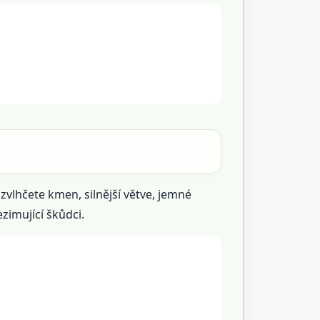
vlhčete kmen, silnější větve, jemné
ezimující škůdci.