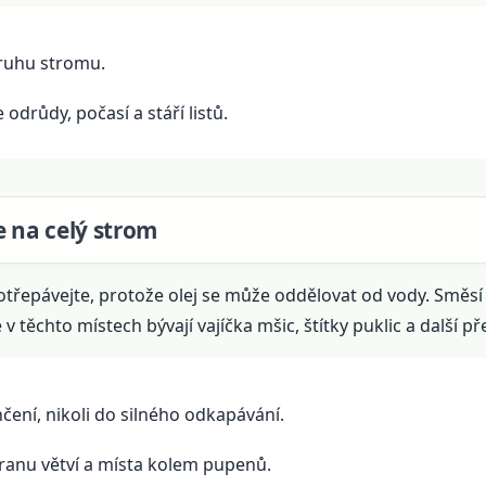
ruhu stromu.
e odrůdy, počasí a stáří listů.
e na celý strom
řepávejte, protože olej se může oddělovat od vody. Směsí z
v těchto místech bývají vajíčka mšic, štítky puklic a další př
čení, nikoli do silného odkapávání.
ranu větví a místa kolem pupenů.