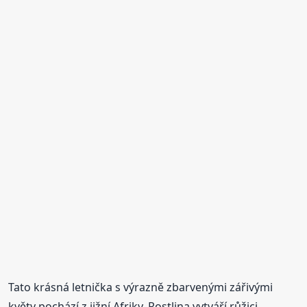
Tato krásná letnička s výrazně zbarvenými zářivými
květy pochází z jižní Afriky. Rostlina vytváří růžici