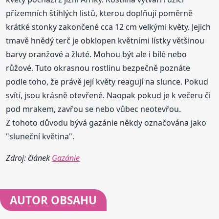
přízemních štíhlých listů, kterou doplňují poměrně
krátké stonky zakončené cca 12 cm velkými květy. Jejich
tmavě hnědý terč je obklopen květními lístky většinou
barvy oranžové a žluté. Mohou být ale i bílé nebo
růžové. Tuto okrasnou rostlinu bezpečně poznáte
podle toho, že právě její květy reagují na slunce. Pokud
svítí, jsou krásně otevřené. Naopak pokud je k večeru či
pod mrakem, zavřou se nebo vůbec neotevřou.
Z tohoto důvodu bývá gazánie někdy označována jako
"sluneční květina".
Zdroj: článek
Gazánie
AUTOR OBSAHU