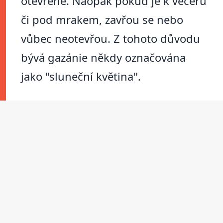
otevřené. Naopak pokud je k večeru
či pod mrakem, zavřou se nebo
vůbec neotevřou. Z tohoto důvodu
bývá gazánie někdy označována
jako "sluneční květina".