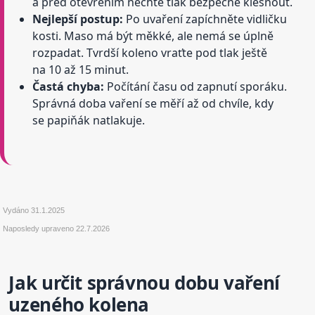
a před otevřením nechte tlak bezpečně klesnout.
Nejlepší postup:
Po uvaření zapíchněte vidličku
kosti. Maso má být měkké, ale nemá se úplně
rozpadat. Tvrdší koleno vraťte pod tlak ještě
na 10 až 15 minut.
Častá chyba:
Počítání času od zapnutí sporáku.
Správná doba vaření se měří až od chvíle, kdy
se papiňák natlakuje.
Vydáno
31.1.2025
Naposledy upraveno
22.7.2026
Jak určit správnou dobu vaření
uzeného kolena