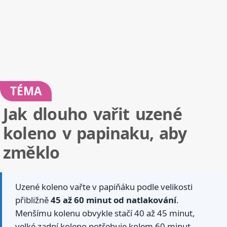
TÉMA
Jak dlouho vařit uzené
koleno v papinaku, aby
změklo
Uzené koleno vařte v papiňáku podle velikosti
přibližně
45 až 60 minut od natlakování
.
Menšímu kolenu obvykle stačí 40 až 45 minut,
velké zadní koleno potřebuje kolem 60 minut.