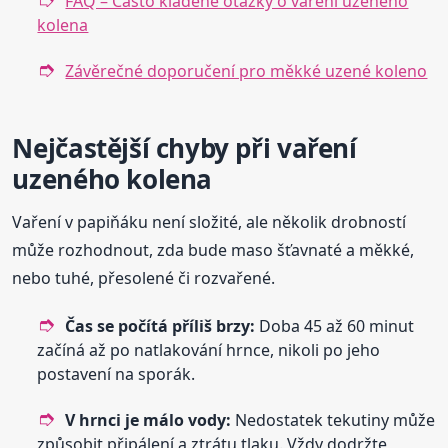
FAQ – Často kladené otázky o vaření uzeného
kolena
Závěrečné doporučení pro měkké uzené koleno
Nejčastější chyby při vaření
uzeného kolena
Vaření v papiňáku není složité, ale několik drobností
může rozhodnout, zda bude maso šťavnaté a měkké,
nebo tuhé, přesolené či rozvařené.
Čas se počítá příliš brzy:
Doba 45 až 60 minut
začíná až po natlakování hrnce, nikoli po jeho
postavení na sporák.
V hrnci je málo vody:
Nedostatek tekutiny může
způsobit připálení a ztrátu tlaku. Vždy dodržte