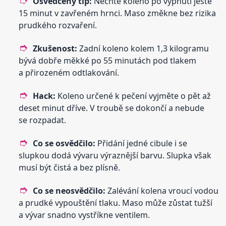
Osvědčený tip:
Nechte koleno po vypnutí ještě
15 minut v zavřeném hrnci. Maso změkne bez rizika
prudkého rozvaření.
Zkušenost:
Zadní koleno kolem 1,3 kilogramu
bývá dobře měkké po 55 minutách pod tlakem
a přirozeném odtlakování.
Hack:
Koleno určené k pečení vyjměte o pět až
deset minut dříve. V troubě se dokončí a nebude
se rozpadat.
Co se osvědčilo:
Přidání jedné cibule i se
slupkou dodá vývaru výraznější barvu. Slupka však
musí být čistá a bez plísně.
Co se neosvědčilo:
Zalévání kolena vroucí vodou
a prudké vypouštění tlaku. Maso může zůstat tužší
a vývar snadno vystříkne ventilem.