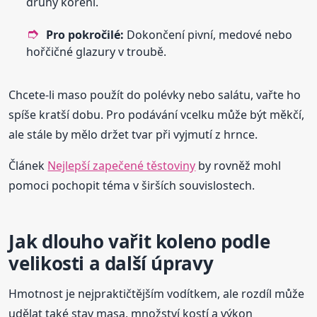
druhy koření.
Pro pokročilé:
Dokončení pivní, medové nebo
hořčičné glazury v troubě.
Chcete-li maso použít do polévky nebo salátu, vařte ho
spíše kratší dobu. Pro podávání vcelku může být měkčí,
ale stále by mělo držet tvar při vyjmutí z hrnce.
Článek
Nejlepší zapečené těstoviny
by rovněž mohl
pomoci pochopit téma v širších souvislostech.
Jak dlouho vařit koleno podle
velikosti a další úpravy
Hmotnost je nejpraktičtějším vodítkem, ale rozdíl může
udělat také stav masa, množství kostí a výkon