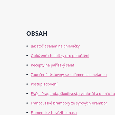
OBSAH
Jak stočit salám na chlebíčky
Obložené chlebíčky pro pohoštění
Recepty na pařížský salát
Zapečené těstoviny se salámem a smetanou
Postup zdobení
FAQ – Praganda, škodlivost, rychlosůl a domácí 
Francouzské brambory ze syrových brambor
Flamendr z hovězího masa