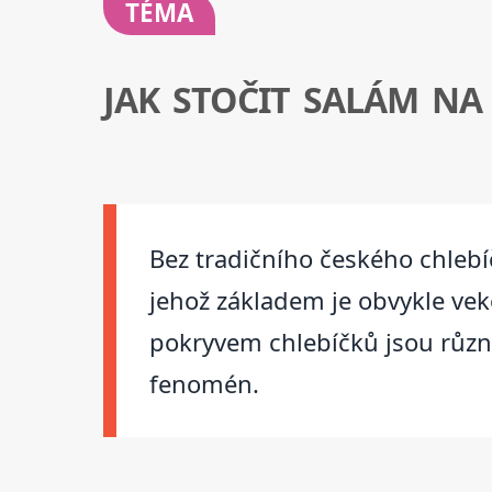
TÉMA
JAK STOČIT SALÁM NA
Bez tradičního českého chleb
jehož základem je obvykle ve
pokryvem chlebíčků jsou různé 
fenomén.