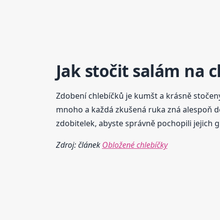
Jak stočit
salám
na c
Zdobení chlebíčků je kumšt a krásně stoče
mnoho a každá zkušená ruka zná alespoň deset
zdobitelek, abyste správně pochopili jejich g
Zdroj: článek
Obložené chlebíčky