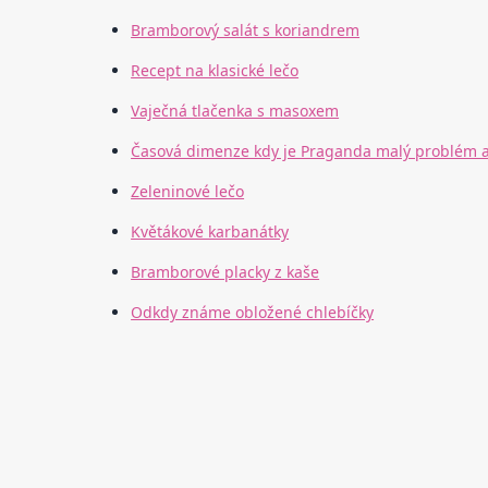
Bramborový salát s koriandrem
Recept na klasické lečo
Vaječná tlačenka s masoxem
Časová dimenze kdy je Praganda malý problém a
Zeleninové lečo
Květákové karbanátky
Bramborové placky z kaše
Odkdy známe obložené chlebíčky