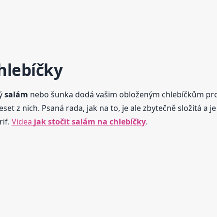
hlebíčky
ný
salám
nebo šunka dodá vašim obloženým chlebíčkům profe
 z nich. Psaná rada, jak na to, je ale zbytečně složitá a je
rif.
Videa
jak stočit
salám
na chlebíčky
.