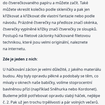
do čtverečkovaného papíru a můžete začít. Také
můžete vkreslit kolečko podle skleničky a pak jen
křížkovat a křížkovat dle vlastní fantazie nebo podle
návodu. Prázdné čtverečky na předloze značí okénka,
čtverečky vyplněné křížky značí čtverečky ze sloupků.
Postupů na filetové záclonky háčkované filetovou
technikou, které jsou velmi originální, naleznete
na internetu.
Zde je jeden z nich
:
U háčkování záclon je velmi důležité, z jakého materiálu
budou. Aby byly opravdu pěkné a podobaly se těm, co
mívaly v oknech naše babičky, volíme stoprocentní
bavlněnou přízi (například Sněhurka nebo Kordonet).
Budeme ještě potřebovat opravdu slabý háček, nejlépe
č. 2. Pak už jen trochu trpělivosti a pár volných večerů.