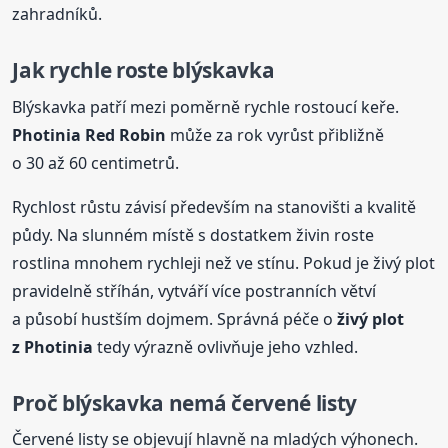
zahradníků.
Jak rychle roste blýskavka
Blýskavka patří mezi poměrně rychle rostoucí keře.
Photinia Red Robin
může za rok vyrůst přibližně
o 30 až 60 centimetrů.
Rychlost růstu závisí především na stanovišti a kvalitě
půdy. Na slunném místě s dostatkem živin roste
rostlina mnohem rychleji než ve stínu. Pokud je živý plot
pravidelně stříhán, vytváří více postranních větví
a působí hustším dojmem. Správná péče o
živý plot
z Photinia
tedy výrazně ovlivňuje jeho vzhled.
Proč blýskavka nemá červené listy
Červené listy se objevují hlavně na mladých výhonech.