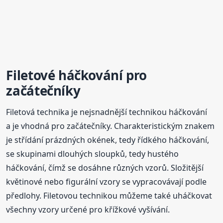
Filetové háčkování pro
začátečníky
Filetová technika je nejsnadnější technikou háčkování
a je vhodná pro začátečníky. Charakteristickým znakem
je střídání prázdných okének, tedy řídkého háčkování,
se skupinami dlouhých sloupků, tedy hustého
háčkování, čímž se dosáhne různých vzorů. Složitější
květinové nebo figurální vzory se vypracovávají podle
předlohy. Filetovou technikou můžeme také uháčkovat
všechny vzory určené pro křížkové vyšívání.