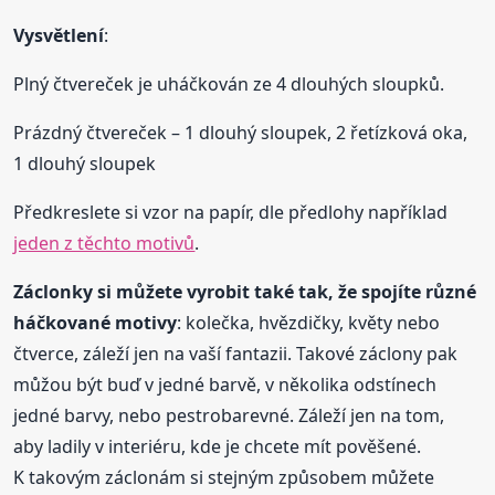
Vysvětlení
:
Plný čtvereček je uháčkován ze 4 dlouhých sloupků.
Prázdný čtvereček – 1 dlouhý sloupek, 2 řetízková oka,
1 dlouhý sloupek
Předkreslete si vzor na papír, dle předlohy například
jeden z těchto motivů
.
Záclonky si můžete vyrobit také tak, že spojíte různé
háčkované motivy
: kolečka, hvězdičky, květy nebo
čtverce, záleží jen na vaší fantazii. Takové záclony pak
můžou být buď v jedné barvě, v několika odstínech
jedné barvy, nebo pestrobarevné. Záleží jen na tom,
aby ladily v interiéru, kde je chcete mít pověšené.
K takovým záclonám si stejným způsobem můžete