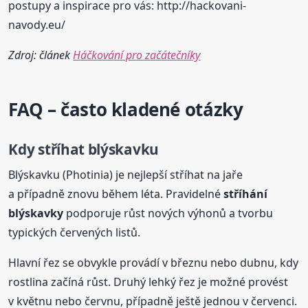
postupy a inspirace pro vás: http://hackovani-
navody.eu/
Zdroj: článek
Háčkování pro začátečníky
FAQ – často kladené otázky
Kdy stříhat blýskavku
Blýskavku (Photinia) je nejlepší stříhat na jaře
a případně znovu během léta. Pravidelné
stříhání
blýskavky
podporuje růst nových výhonů a tvorbu
typických červených listů.
Hlavní řez se obvykle provádí v březnu nebo dubnu, kdy
rostlina začíná růst. Druhý lehký řez je možné provést
v květnu nebo červnu, případně ještě jednou v červenci.