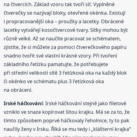
na čtvercích. Základ vzoru tak tvoří síť. Vyplněné
čtverečky se nazývají bloky, otevřené okénka. Existují
i propracovanější oka – proužky a lacetky. Obrácené
lacetky vytvářejí kosočtvercové tvary. Síťky mohou být
různě velké. Až se naučíte pracovat se schématem,
zjistíte, že si můžete za pomoci čtverečkového papíru
snadno tvořit své vlastní krásné vzory. Při tvoření
základního řetízku pamatujte, že potřebujete
při střední velikosti sítě 3 řetízková oka na každý blok
či okénko ve schématu plus 3 řetízková oka
na obrácení.
Irské háčkování
: Irské háčkování stejně jako filetové
vzniklo ve snaze kopírovat šitou krajku. Má se za to, že
tímto způsobem poprvé háčkovaly řeholnice, ty to pak
naučily ženy v Irsku. Říká se mu tedy i „klášterní krajka“