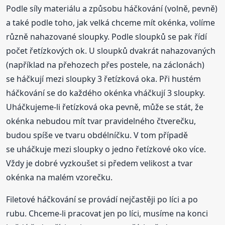
Podle síly materiálu a způsobu háčkování (volně, pevně)
a také podle toho, jak velká chceme mít okénka, volíme
různě nahazované sloupky. Podle sloupků se pak řídí
počet řetízkových ok. U sloupků dvakrát nahazovaných
(například na přehozech přes postele, na záclonách)
se háčkují mezi sloupky 3 řetízková oka. Při hustém
háčkování se do každého okénka vháčkují 3 sloupky.
Uháčkujeme-li řetízková oka pevně, může se stát, že
okénka nebudou mít tvar pravidelného čtverečku,
budou spíše ve tvaru obdélníčku. V tom případě
se uháčkuje mezi sloupky o jedno řetízkové oko více.
Vždy je dobré vyzkoušet si předem velikost a tvar
okénka na malém vzorečku.
Filetové háčkování se provádí nejčastěji po líci a po
rubu. Chceme-li pracovat jen po líci, musíme na konci