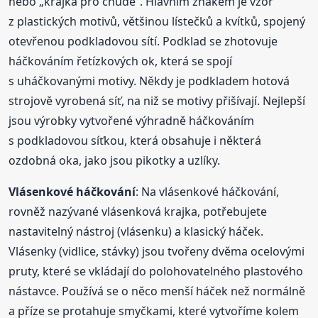
nebo „krajka pro chudé“. Hlavním znakem je vzor
z plastických motivů, většinou lístečků a kvítků, spojený
otevřenou podkladovou sítí. Podklad se zhotovuje
háčkováním řetízkových ok, která se spojí
s uháčkovanými motivy. Někdy je podkladem hotová
strojově vyrobená síť, na niž se motivy přišívají. Nejlepší
jsou výrobky vytvořené výhradně háčkováním
s podkladovou síťkou, která obsahuje i některá
ozdobná oka, jako jsou pikotky a uzlíky.
Vlásenkové háčkování
: Na vlásenkové háčkování,
rovněž nazývané vlásenková krajka, potřebujete
nastavitelný nástroj (vlásenku) a klasický háček.
Vlásenky (vidlice, stávky) jsou tvořeny dvěma ocelovými
pruty, které se vkládají do polohovatelného plastového
nástavce. Používá se o něco menší háček než normálně
a příze se protahuje smyčkami, které vytvoříme kolem