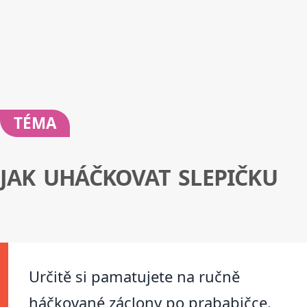
TÉMA
JAK UHÁČKOVAT SLEPIČKU
Určitě si pamatujete na ručně
háčkované záclony po prababičce.