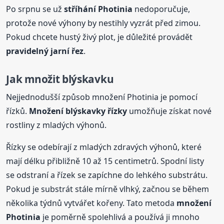
Po srpnu se už
stříhání Photinia
nedoporučuje,
protože nové výhony by nestihly vyzrát před zimou.
Pokud chcete hustý živý plot, je důležité provádět
pravidelný jarní řez
.
Jak množit blýskavku
Nejjednodušší způsob množení Photinia je pomocí
řízků.
Množení blýskavky řízky
umožňuje získat nové
rostliny z mladých výhonů.
Řízky se odebírají z mladých zdravých výhonů, které
mají délku přibližně 10 až 15 centimetrů. Spodní listy
se odstraní a řízek se zapíchne do lehkého substrátu.
Pokud je substrát stále mírně vlhký, začnou se během
několika týdnů vytvářet kořeny. Tato metoda
množení
Photinia
je poměrně spolehlivá a používá ji mnoho