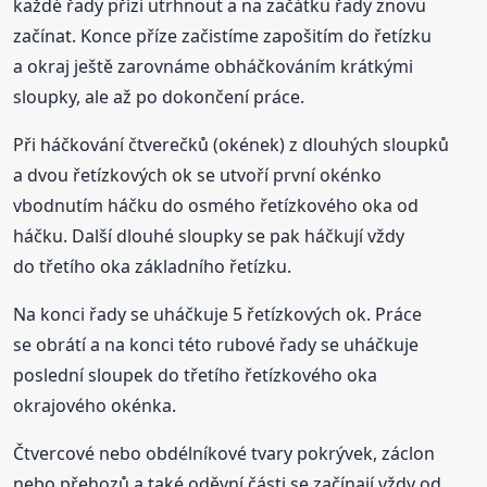
každé řady přízi utrhnout a na začátku řady znovu
začínat. Konce příze začistíme zapošitím do řetízku
a okraj ještě zarovnáme obháčkováním krátkými
sloupky, ale až po dokončení práce.
Při háčkování čtverečků (okének) z dlouhých sloupků
a dvou řetízkových ok se utvoří první okénko
vbodnutím háčku do osmého řetízkového oka od
háčku. Další dlouhé sloupky se pak háčkují vždy
do třetího oka základního řetízku.
Na konci řady se uháčkuje 5 řetízkových ok. Práce
se obrátí a na konci této rubové řady se uháčkuje
poslední sloupek do třetího řetízkového oka
okrajového okénka.
Čtvercové nebo obdélníkové tvary pokrývek, záclon
nebo přehozů a také oděvní části se začínají vždy od