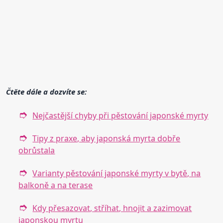
Čtěte dále a dozvíte se:
Nejčastější chyby při pěstování japonské myrty
Tipy z praxe, aby japonská myrta dobře
obrůstala
Varianty pěstování japonské myrty v bytě, na
balkoně a na terase
Kdy přesazovat, stříhat, hnojit a zazimovat
japonskou myrtu