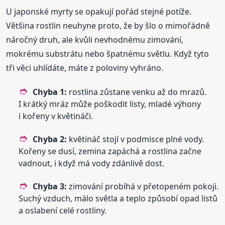
U japonské myrty se opakují pořád stejné potíže.
Většina rostlin neuhyne proto, že by šlo o mimořádně
náročný druh, ale kvůli nevhodnému zimování,
mokrému substrátu nebo špatnému světlu. Když tyto
tři věci uhlídáte, máte z poloviny vyhráno.
Chyba 1:
rostlina zůstane venku až do mrazů.
I krátký mráz může poškodit listy, mladé výhony
i kořeny v květináči.
Chyba 2:
květináč stojí v podmisce plné vody.
Kořeny se dusí, zemina zapáchá a rostlina začne
vadnout, i když má vody zdánlivě dost.
Chyba 3:
zimování probíhá v přetopeném pokoji.
Suchý vzduch, málo světla a teplo způsobí opad listů
a oslabení celé rostliny.