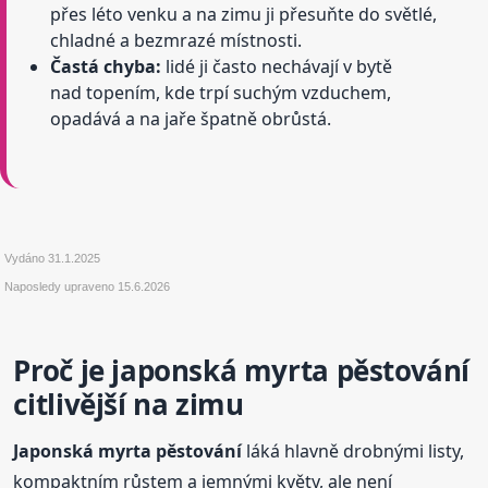
přes léto venku a na zimu ji přesuňte do světlé,
chladné a bezmrazé místnosti.
Častá chyba:
lidé ji často nechávají v bytě
nad topením, kde trpí suchým vzduchem,
opadává a na jaře špatně obrůstá.
Vydáno
31.1.2025
Naposledy upraveno
15.6.2026
Proč je japonská myrta pěstování
citlivější na zimu
Japonská myrta pěstování
láká hlavně drobnými listy,
kompaktním růstem a jemnými květy, ale není