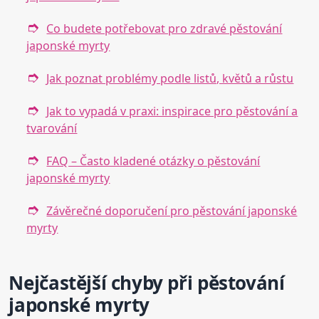
Co budete potřebovat pro zdravé pěstování
japonské myrty
Jak poznat problémy podle listů, květů a růstu
Jak to vypadá v praxi: inspirace pro pěstování a
tvarování
FAQ – Často kladené otázky o pěstování
japonské myrty
Závěrečné doporučení pro pěstování japonské
myrty
Nejčastější chyby při pěstování
japonské myrty