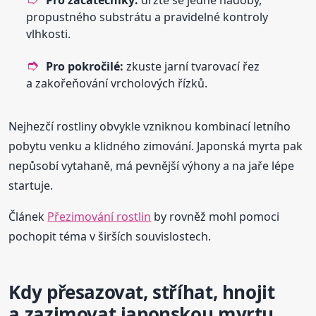
propustného substrátu a pravidelné kontroly
vlhkosti.
Pro pokročilé:
zkuste jarní tvarovací řez
a zakořeňování vrcholových řízků.
Nejhezčí rostliny obvykle vzniknou kombinací letního
pobytu venku a klidného zimování. Japonská myrta pak
nepůsobí vytahaně, má pevnější výhony a na jaře lépe
startuje.
Článek
Přezimování rostlin
by rovněž mohl pomoci
pochopit téma v širších souvislostech.
Kdy přesazovat, stříhat, hnojit
a zazimovat japonskou myrtu