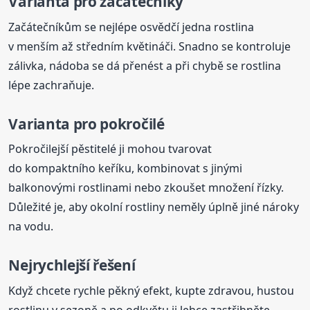
Varianta pro začátečníky
Začátečníkům se nejlépe osvědčí jedna rostlina
v menším až středním květináči. Snadno se kontroluje
zálivka, nádoba se dá přenést a při chybě se rostlina
lépe zachraňuje.
Varianta pro pokročilé
Pokročilejší pěstitelé ji mohou tvarovat
do kompaktního keříku, kombinovat s jinými
balkonovými rostlinami nebo zkoušet množení řízky.
Důležité je, aby okolní rostliny neměly úplně jiné nároky
na vodu.
Nejrychlejší řešení
Když chcete rychle pěkný efekt, kupte zdravou, hustou
rostlinu v sezoně a po odkvětu ji lehce zastřihněte.