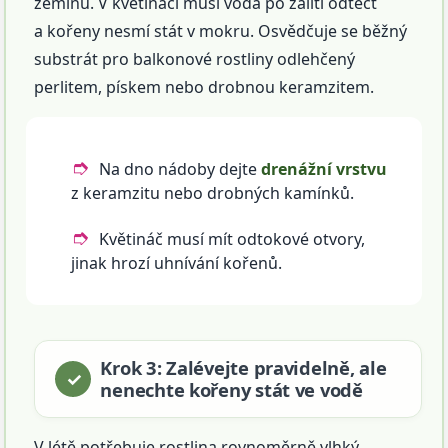
zeminu. V květináči musí voda po zalití odtéct
a kořeny nesmí stát v mokru. Osvědčuje se běžný
substrát pro balkonové rostliny odlehčený
perlitem, pískem nebo drobnou keramzitem.
Na dno nádoby dejte
drenážní vrstvu
z keramzitu nebo drobných kamínků.
Květináč musí mít odtokové otvory,
jinak hrozí uhnívání kořenů.
Krok 3: Zalévejte pravidelně, ale
nenechte kořeny stát ve vodě
V létě potřebuje rostlina rovnoměrně vlhký