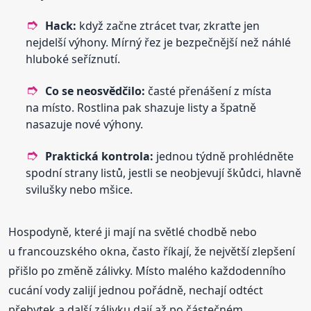
Hack:
když začne ztrácet tvar, zkraťte jen
nejdelší výhony. Mírný řez je bezpečnější než náhlé
hluboké seříznutí.
Co se neosvědčilo:
časté přenášení z místa
na místo. Rostlina pak shazuje listy a špatně
nasazuje nové výhony.
Praktická kontrola:
jednou týdně prohlédněte
spodní strany listů, jestli se neobjevují škůdci, hlavně
svilušky nebo mšice.
Hospodyně, které ji mají na světlé chodbě nebo
u francouzského okna, často říkají, že největší zlepšení
přišlo po změně zálivky. Místo malého každodenního
cucání vody zalijí jednou pořádně, nechají odtéct
přebytek a další zálivku dají až po částečném