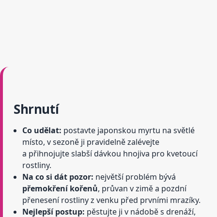
Shrnutí
Co udělat:
postavte japonskou myrtu na světlé
místo, v sezoně ji pravidelně zalévejte
a přihnojujte slabší dávkou hnojiva pro kvetoucí
rostliny.
Na co si dát pozor:
největší problém bývá
přemokření kořenů
, průvan v zimě a pozdní
přenesení rostliny z venku před prvními mrazíky.
Nejlepší postup:
pěstujte ji v nádobě s drenáží,