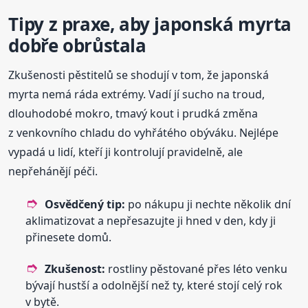
Tipy z praxe, aby japonská myrta
dobře obrůstala
Zkušenosti pěstitelů se shodují v tom, že japonská
myrta nemá ráda extrémy. Vadí jí sucho na troud,
dlouhodobé mokro, tmavý kout i prudká změna
z venkovního chladu do vyhřátého obýváku. Nejlépe
vypadá u lidí, kteří ji kontrolují pravidelně, ale
nepřehánějí péči.
Osvědčený tip:
po nákupu ji nechte několik dní
aklimatizovat a nepřesazujte ji hned v den, kdy ji
přinesete domů.
Zkušenost:
rostliny pěstované přes léto venku
bývají hustší a odolnější než ty, které stojí celý rok
v bytě.