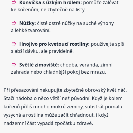
Konvička s úzkým hrdlem:
pomůže zalévat
ke kořenům, ne zbytečně na listy.
Nůžky:
čisté ostré nůžky na suché výhony
a lehké tvarování.
Hnojivo pro kvetoucí rostliny:
používejte spíš
slabší dávku, ale pravidelně.
Světlé zimoviště:
chodba, veranda, zimní
zahrada nebo chladnější pokoj bez mrazu.
Při přesazování nekupujte zbytečně obrovský květináč.
Stačí nádoba o něco větší než původní. Když je kolem
kořenů příliš mnoho mokré zeminy, substrát pomalu
vysychá a rostlina může začít chřadnout, i když
nadzemní část vypadá zpočátku zdravě.