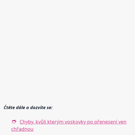
Čtěte dále a dozvíte se:
Chyby, kvůli kterým voskovky po přenesení ven
chřadnou