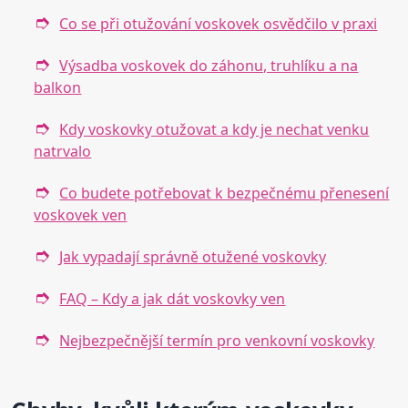
Co se při otužování voskovek osvědčilo v praxi
Výsadba voskovek do záhonu, truhlíku a na
balkon
Kdy voskovky otužovat a kdy je nechat venku
natrvalo
Co budete potřebovat k bezpečnému přenesení
voskovek ven
Jak vypadají správně otužené voskovky
FAQ – Kdy a jak dát voskovky ven
Nejbezpečnější termín pro venkovní voskovky