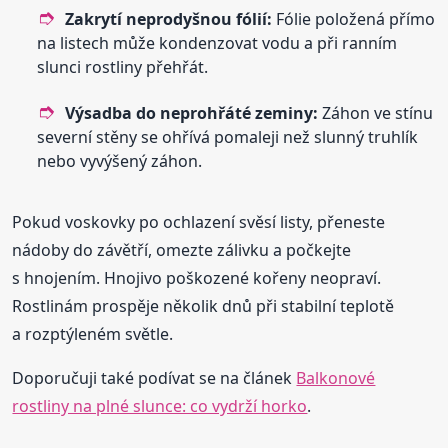
Zakrytí neprodyšnou fólií:
Fólie položená přímo
na listech může kondenzovat vodu a při ranním
slunci rostliny přehřát.
Výsadba do neprohřáté zeminy:
Záhon ve stínu
severní stěny se ohřívá pomaleji než slunný truhlík
nebo vyvýšený záhon.
Pokud voskovky po ochlazení svěsí listy, přeneste
nádoby do závětří, omezte zálivku a počkejte
s hnojením. Hnojivo poškozené kořeny neopraví.
Rostlinám prospěje několik dnů při stabilní teplotě
a rozptýleném světle.
Doporučuji také podívat se na článek
Balkonové
rostliny na plné slunce: co vydrží horko
.