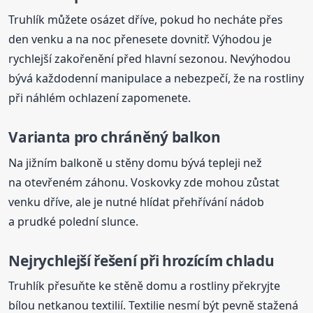
Truhlík můžete osázet dříve, pokud ho necháte přes
den venku a na noc přenesete dovnitř. Výhodou je
rychlejší zakořenění před hlavní sezonou. Nevýhodou
bývá každodenní manipulace a nebezpečí, že na rostliny
při náhlém ochlazení zapomenete.
Varianta pro chráněný balkon
Na jižním balkoně u stěny domu bývá tepleji než
na otevřeném záhonu. Voskovky zde mohou zůstat
venku dříve, ale je nutné hlídat přehřívání nádob
a prudké polední slunce.
Nejrychlejší řešení při hrozícím chladu
Truhlík přesuňte ke stěně domu a rostliny překryjte
bílou netkanou textilií. Textilie nesmí být pevně stažená