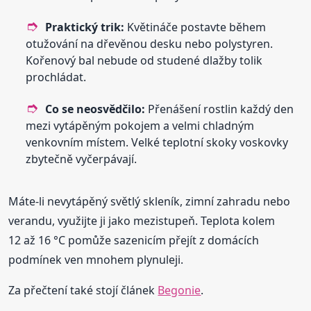
Praktický trik:
Květináče postavte během
otužování na dřevěnou desku nebo polystyren.
Kořenový bal nebude od studené dlažby tolik
prochládat.
Co se neosvědčilo:
Přenášení rostlin každý den
mezi vytápěným pokojem a velmi chladným
venkovním místem. Velké teplotní skoky voskovky
zbytečně vyčerpávají.
Máte-li nevytápěný světlý skleník, zimní zahradu nebo
verandu, využijte ji jako mezistupeň. Teplota kolem
12 až 16 °C pomůže sazenicím přejít z domácích
podmínek ven mnohem plynuleji.
Za přečtení také stojí článek
Begonie
.