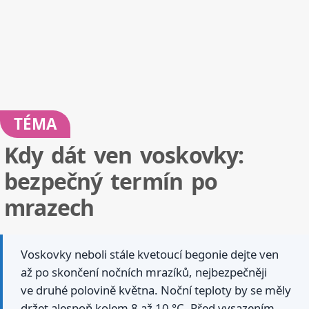
TÉMA
Kdy dát ven voskovky:
bezpečný termín po
mrazech
Voskovky neboli stále kvetoucí begonie dejte ven
až po skončení nočních mrazíků, nejbezpečněji
ve druhé polovině května. Noční teploty by se měly
držet alespoň kolem 8 až 10 °C. Před vysazením