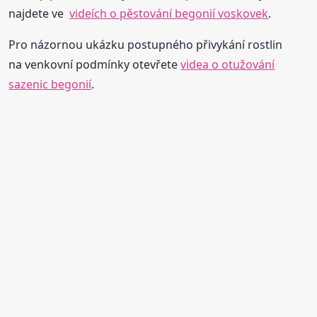
najdete ve
videích o pěstování begonií voskovek
.
Pro názornou ukázku postupného přivykání rostlin
na venkovní podmínky otevřete
videa o otužování
sazenic begonií
.