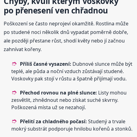
Chyby, kvůli kterým voskovky
po přenesení ven chřadnou
Poškození se často neprojeví okamžitě. Rostlina může
po studené noci několik dnů vypadat poměrně dobře,
ale později přestane růst, shodí květy nebo jí začnou
zahnívat kořeny.
Příliš časné vysazení:
Dubnové slunce může být
teplé, ale půda a noční vzduch zůstávají studené.
Voskovky pak stojí v růstu a špatně přijímají vodu.
Přechod rovnou na plné slunce:
Listy mohou
zesvětlit, zhnědnout nebo získat suché skvrny.
Poškozená místa už se nezahojí.
Přelití za chladného počasí:
Studený a trvale
mokrý substrát podporuje hnilobu kořenů a stonků.