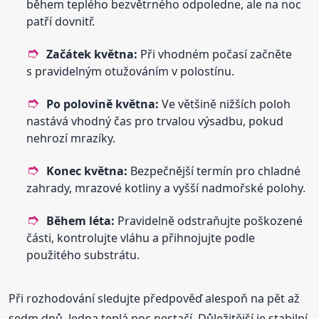
během teplého bezvětrného odpoledne, ale na noc
patří dovnitř.
Začátek května:
Při vhodném počasí začněte
s pravidelným otužováním v polostínu.
Po polovině května:
Ve většině nižších poloh
nastává vhodný čas pro trvalou výsadbu, pokud
nehrozí mrazíky.
Konec května:
Bezpečnější termín pro chladné
zahrady, mrazové kotliny a vyšší nadmořské polohy.
Během léta:
Pravidelně odstraňujte poškozené
části, kontrolujte vláhu a přihnojujte podle
použitého substrátu.
Při rozhodování sledujte předpověď alespoň na pět až
sedm dnů. Jedna teplá noc nestačí. Důležitější je stabilní