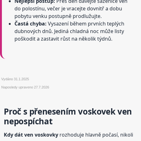
Nejlepší postup:
Přes den dávejte sazenice ven
do polostínu, večer je vracejte dovnitř a dobu
pobytu venku postupně prodlužujte.
Častá chyba:
Vysazení během prvních teplých
dubnových dnů. Jediná chladná noc může listy
poškodit a zastavit růst na několik týdnů.
Vydáno
31.1.2025
Naposledy upraveno
27.7.2026
Proč s přenesením voskovek ven
nepospíchat
Kdy dát ven voskovky
rozhoduje hlavně počasí, nikoli