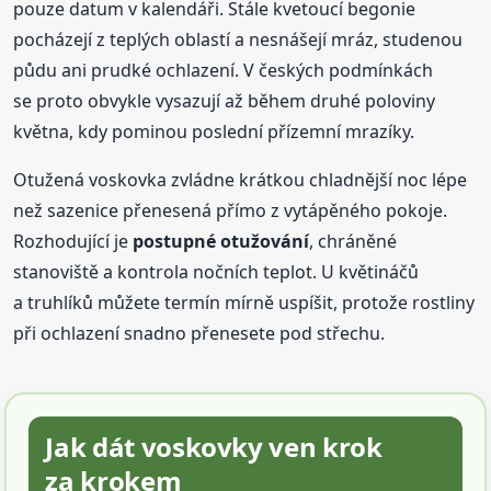
pouze datum v kalendáři. Stále kvetoucí begonie
pocházejí z teplých oblastí a nesnášejí mráz, studenou
půdu ani prudké ochlazení. V českých podmínkách
se proto obvykle vysazují až během druhé poloviny
května, kdy pominou poslední přízemní mrazíky.
Otužená voskovka zvládne krátkou chladnější noc lépe
než sazenice přenesená přímo z vytápěného pokoje.
Rozhodující je
postupné otužování
, chráněné
stanoviště a kontrola nočních teplot. U květináčů
a truhlíků můžete termín mírně uspíšit, protože rostliny
při ochlazení snadno přenesete pod střechu.
Jak dát voskovky ven krok
za krokem