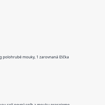
0 g polohrubé mouky, 1 zarovnaná lžička
tkou soli pevný sníh a mouku prosejeme