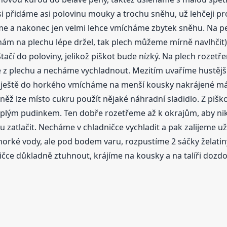
si přidáme asi polovinu mouky a trochu sněhu, už lehčeji 
 a nakonec jen velmi lehce vmícháme zbytek sněhu. Na pe
 nám na plechu lépe držel, tak plech můžeme mírně navlhči
í do poloviny, jelikož piškot bude nízký. Na plech rozetře
z plechu a necháme vychladnout. Mezitím uvaříme hustější p
ještě do horkého vmícháme na menší kousky nakrájené máslo
vněž lze místo cukru použít nějaké náhradní sladidlo. Z piš
ě teplým pudinkem. Ten dobře rozetřeme až k okrajům, aby n
 zatlačit. Necháme v chladničce vychladit a pak zalijeme 
 horké vody, ale pod bodem varu, rozpustíme 2 sáčky želati
ičce důkladně ztuhnout, krájíme na kousky a na talíři dozd