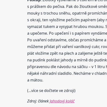
s práškem do pečiva. Pak do žloutkové smě
mouky s trochou sněhu, opatrně promícháme
s okraji, ten vyložíme pečicím papírem (aby
vymazat tukem a vysypat hrubou moukou. Stač
a upečeme. Po upečení i s papírem vyndáme 
Po uvaření odstavíme, občas promícháme a 
můžeme přidat při vaření vanilkový cukr, ro
plát vložíme zpět na plech a zalijeme ješt
na pudink poklást jahody a mírně do pudinku
připravenou dle návodu na sáčku – v 1 litru
nějaké náhradní sladidlo. Necháme v chladn
a mátou.
(...více se dočtete ve zdroji)
Zdroj: článek
Jahodový koláč