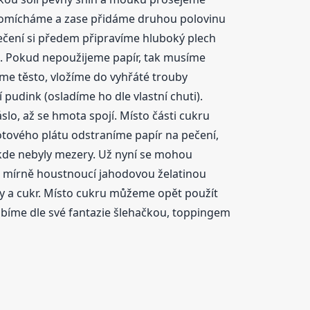
promícháme a zase přidáme druhou polovinu
čení si předem připravíme hluboký plech
t). Pokud nepoužijeme papír, tak musíme
me těsto, vložíme do vyhřáté trouby
udink (osladíme ho dle vlastní chuti).
, až se hmota spojí. Místo části cukru
kotového plátu odstraníme papír na pečení,
ikde nebyly mezery. Už nyní se mohou
už mírně houstnoucí jahodovou želatinou
ny a cukr. Místo cukru můžeme opět použít
obíme dle své fantazie šlehačkou, toppingem