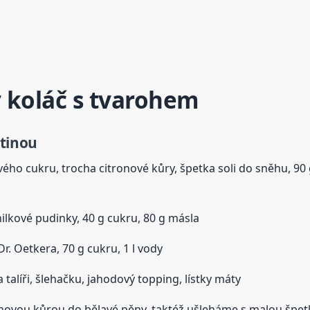
 koláč
s tvarohem
atinou
vého cukru, trocha citronové kůry, špetka soli do sněhu, 9
nilkové pudinky, 40 g cukru, 80 g másla
r. Oetkera, 70 g cukru, 1 l vody
talíři, šlehačku, jahodový topping, lístky máty
onovou kůrou do bělavé pěny, taktéž ušleháme s malou špe