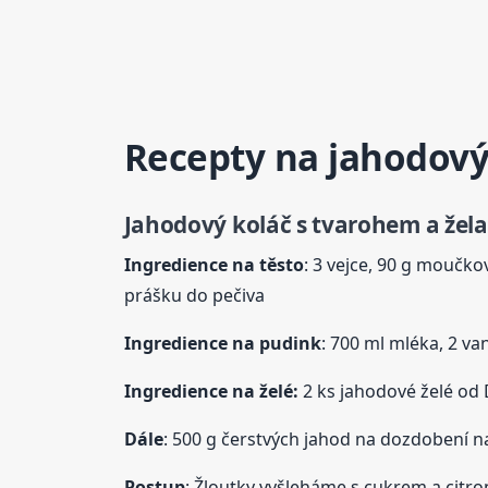
Recepty na jahodový
Jahodový koláč
s tvarohem
a žel
Ingredience na těsto
: 3 vejce, 90 g moučko
prášku do pečiva
Ingredience na pudink
: 700 ml mléka, 2 va
Ingredience na želé:
2 ks jahodové želé od D
Dále
: 500 g čerstvých jahod na dozdobení na 
Postup
: Žloutky vyšleháme s cukrem a citr