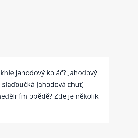
takhle jahodový koláč? Jahodový
a slaďoučká jahodová chuť,
 nedělním obědě? Zde je několik