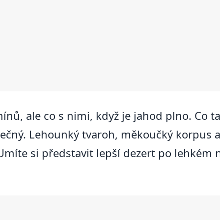
ínů, ale co s nimi, když je jahod plno. Co 
áječný. Lehounký tvaroh, měkoučký korpus 
 Umíte si představit lepší dezert po lehkém