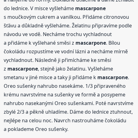
do lednice. V misce vyšleháme
mascarpone
s moučkovým cukrem a vanilkou. Přidáme citronovou
šťávu a důkladně vyšleháme. Želatinu připravíme podle
návodu ve vodě. Necháme trochu vychladnout
a přidáme k vyšlehané směsi z
mascarpone
. Bílou
čokoládu rozpustíme ve vodní lázni a necháme mírně
vychladnout. Následně ji přimícháme ke směsi
z
mascarpone
, stejně jako želatinu. Vyšleháme
smetanu v jiné misce a taky ji přidáme k
mascarpone
.
Oreo sušenky nahrubo nasekáme. 1/3 připraveného
krému navrstvíme na sušenky ve formě a posypeme
nahrubo nasekanými Oreo sušenkami. Poté navrstvíme
zbylé 2/3 a pěkně uhladíme. Dáme do lednice ztuhnout,
nejlépe na celou noc. Navrch nastrouháme čokoládu
a poklademe Oreo sušenky.