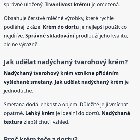
správně uložený.
Trvanlivost krému
je omezená.
Obsahuje čerstvé mléčné výrobky, které rychle
podléhají zkáze.
Krém do dortu
je nejlepší použít co
nejdříve.
Správné skladování
prodlouží jeho kvalitu,
ale ne výrazně.
Jak udělat nadýchaný tvarohový krém?
Nadýchaný tvarohový krém vznikne přidáním
vyšlehané smetany
.
Jak udělat nadýchaný krém
je
jednoduché.
Smetana dodá lehkost a objem. Důležité je ji vmíchat
opatrně.
Lehký krém
je ideální do dortů.
Nadýchaná
textura
zlepší chuť i vzhled.
Proč krém teče z dortu?