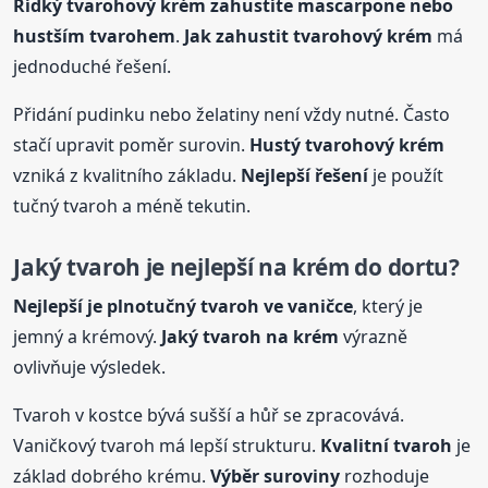
Řídký tvarohový krém zahustíte
mascarpone
nebo
hustším tvarohem
.
Jak zahustit tvarohový krém
má
jednoduché řešení.
Přidání pudinku nebo želatiny není vždy nutné. Často
stačí upravit poměr surovin.
Hustý tvarohový krém
vzniká z kvalitního základu.
Nejlepší řešení
je použít
tučný tvaroh a méně tekutin.
Jaký tvaroh je nejlepší na krém do dortu?
Nejlepší je plnotučný tvaroh ve vaničce
, který je
jemný a krémový.
Jaký tvaroh na krém
výrazně
ovlivňuje výsledek.
Tvaroh v kostce bývá sušší a hůř se zpracovává.
Vaničkový tvaroh má lepší strukturu.
Kvalitní tvaroh
je
základ dobrého krému.
Výběr suroviny
rozhoduje