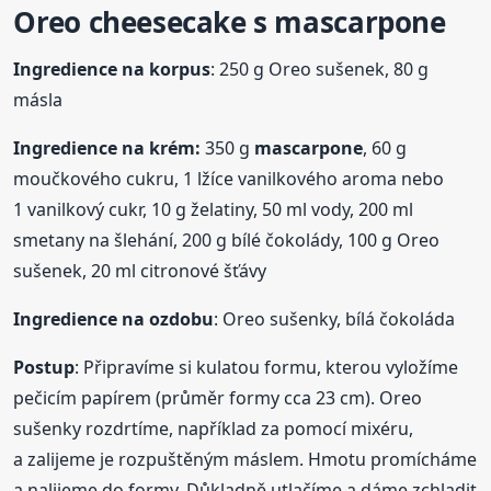
Oreo cheesecake s
mascarpone
Ingredience na korpus
: 250 g Oreo sušenek, 80 g
másla
Ingredience na krém:
350 g
mascarpone
, 60 g
moučkového cukru, 1 lžíce vanilkového aroma nebo
1 vanilkový cukr, 10 g želatiny, 50 ml vody, 200 ml
smetany na šlehání, 200 g bílé čokolády, 100 g Oreo
sušenek, 20 ml citronové šťávy
Ingredience na ozdobu
: Oreo sušenky, bílá čokoláda
Postup
: Připravíme si kulatou formu, kterou vyložíme
pečicím papírem (průměr formy cca 23 cm). Oreo
sušenky rozdrtíme, například za pomocí mixéru,
a zalijeme je rozpuštěným máslem. Hmotu promícháme
a nalijeme do formy. Důkladně utlačíme a dáme zchladit