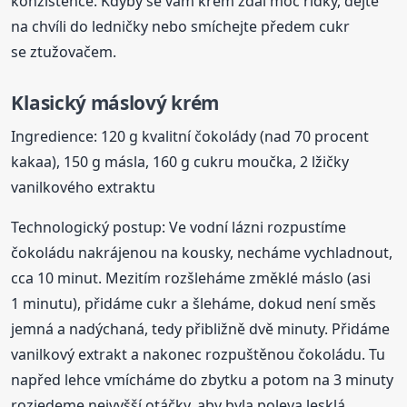
konzistence. Kdyby se vám krém zdál moc řídký, dejte
na chvíli do ledničky nebo smíchejte předem cukr
se ztužovačem.
Klasický máslový krém
Ingredience: 120 g kvalitní čokolády (nad 70 procent
kakaa), 150 g másla, 160 g cukru moučka, 2 lžičky
vanilkového extraktu
Technologický postup: Ve vodní lázni rozpustíme
čokoládu nakrájenou na kousky, necháme vychladnout,
cca 10 minut. Mezitím rozšleháme změklé máslo (asi
1 minutu), přidáme cukr a šleháme, dokud není směs
jemná a nadýchaná, tedy přibližně dvě minuty. Přidáme
vanilkový extrakt a nakonec rozpuštěnou čokoládu. Tu
napřed lehce vmícháme do zbytku a potom na 3 minuty
rozjedeme nejvyšší otáčky, aby byla poleva lesklá,