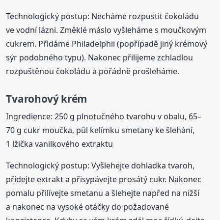
Technologický postup: Necháme rozpustit čokoládu
ve vodní lázni. Změklé máslo vyšleháme s moučkovým
cukrem. Přidáme Philadelphii (popřípadě jiný krémový
sýr podobného typu). Nakonec přilijeme zchladlou
rozpuštěnou čokoládu a pořádně prošleháme.
Tvarohový krém
Ingredience: 250 g plnotučného tvarohu v obalu, 65–
70 g cukr moučka, půl kelímku smetany ke šlehání,
1 lžička vanilkového extraktu
Technologický postup: Vyšlehejte dohladka tvaroh,
přidejte extrakt a přisypávejte prosátý cukr. Nakonec
pomalu přilívejte smetanu a šlehejte napřed na nižší
a nakonec na vysoké otáčky do požadované