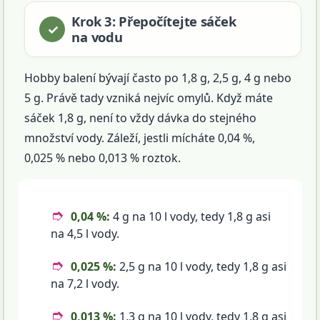
Krok 3: Přepočítejte sáček
na vodu
Hobby balení bývají často po 1,8 g, 2,5 g, 4 g nebo
5 g. Právě tady vzniká nejvíc omylů. Když máte
sáček 1,8 g, není to vždy dávka do stejného
množství vody. Záleží, jestli mícháte 0,04 %,
0,025 % nebo 0,013 % roztok.
0,04 %:
4 g na 10 l vody, tedy 1,8 g asi
na 4,5 l vody.
0,025 %:
2,5 g na 10 l vody, tedy 1,8 g asi
na 7,2 l vody.
0,013 %:
1,3 g na 10 l vody, tedy 1,8 g asi