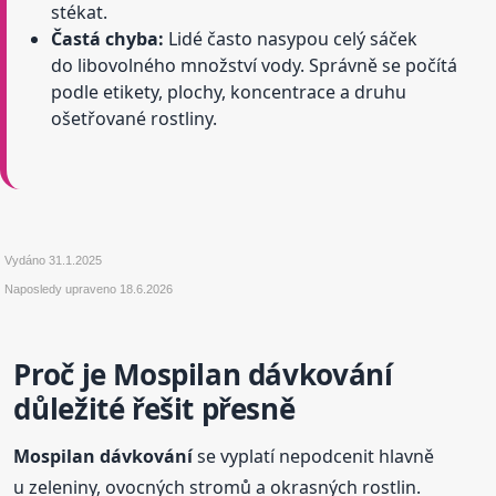
stékat.
Častá chyba:
Lidé často nasypou celý sáček
do libovolného množství vody. Správně se počítá
podle etikety, plochy, koncentrace a druhu
ošetřované rostliny.
Vydáno
31.1.2025
Naposledy upraveno
18.6.2026
Proč je Mospilan dávkování
důležité řešit přesně
Mospilan dávkování
se vyplatí nepodcenit hlavně
u zeleniny, ovocných stromů a okrasných rostlin.