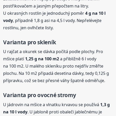
postřikovačem a jasným přepočtem na litry.
U okrasných rostlin je jednoduchý poměr
4 g na 10 l
vody
, případně 1,8 g asi na 4,5 l vody. Nepřelévejte
rostlinu, jen ovlhčete listy.
Varianta pro skleník
U rajčat a okurek se dávka počítá podle plochy. Pro
mšice platí
1,25 g na 100 m2
a přibližně 6 l vody
na 100 m2. U malého skleníku proto nejdřív změřte
plochu. Na 10 m2 připadá desetina dávky, tedy 0,125 g
přípravku, což se bez přesné váhy špatně odměřuje.
Varianta pro ovocné stromy
U jádrovin na mšice a vlnatku krvavou se používá
1,3 g
na 10 l vody
. U jabloně proti obaleči jablečnému je