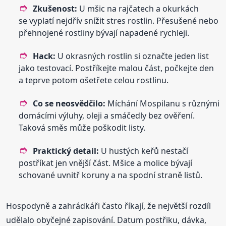
Zkušenost:
U mšic na rajčatech a okurkách
se vyplatí nejdřív snížit stres rostlin. Přesušené nebo
přehnojené rostliny bývají napadené rychleji.
Hack:
U okrasných rostlin si označte jeden list
jako testovací. Postříkejte malou část, počkejte den
a teprve potom ošetřete celou rostlinu.
Co se neosvědčilo:
Míchání Mospilanu s různými
domácími výluhy, oleji a smáčedly bez ověření.
Taková směs může poškodit listy.
Praktický detail:
U hustých keřů nestačí
postříkat jen vnější část. Mšice a molice bývají
schované uvnitř koruny a na spodní straně listů.
Hospodyně a zahrádkáři často říkají, že největší rozdíl
udělalo obyčejné zapisování. Datum postřiku, dávka,