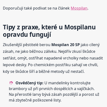
Doporučuji také podívat se na článek
Mospilan
.
Tipy z praxe, které u Mospilanu
opravdu fungují
Zkušenější pěstitelé berou
Mospilan 20 SP
jako cílený
zásah, ne jako běžnou zálivku. Nejdřív zkusí škůdce
setřást, omýt, ostříhat napadené vrcholky nebo nasadit
lepové desky. Po chemickém postřiku sahají ve chvíli,
kdy se škůdce šíří a běžné metody už nestačí.
Osvědčený tip:
U mandelinky kontrolujte
brambory už při prvních dospělcích a vajíčkách.
Na přerostlé larvy bývá zásah pozdější a porost už
má zbytečně poškozené listy.