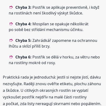
Chyba 3:
Postřik se aplikuje preventivně, i když
na rostlinách není škodlivý výskyt škůdce.
Chyba 4:
Mospilan se opakuje několikrát
po sobě bez střídání mechanismu účinku.
Chyba 5:
Zahrádkář zapomene na ochrannou
lhůtu a sklízí příliš brzy.
Chyba 6:
Postřik se dělá v horku, za větru nebo
na rostliny mokré od rosy.
Praktická rada je jednoduchá: jestli si nejste jistí, dávku
nezvyšujte. Raději znovu ověřte etiketu, plochu záhonu
a škůdce. U citlivých okrasných rostlin se vyplatí
vyzkoušet postřik nejdřív na malé části rostliny
a počkat, zda listy nereagují skvrnami nebo popálením.