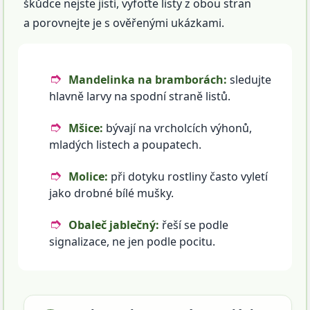
škůdce nejste jistí, vyfoťte listy z obou stran
a porovnejte je s ověřenými ukázkami.
Mandelinka na bramborách:
sledujte
hlavně larvy na spodní straně listů.
Mšice:
bývají na vrcholcích výhonů,
mladých listech a poupatech.
Molice:
při dotyku rostliny často vyletí
jako drobné bílé mušky.
Obaleč jablečný:
řeší se podle
signalizace, ne jen podle pocitu.