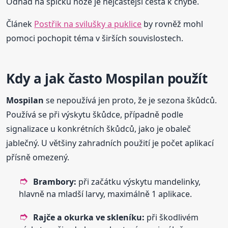
Odhad na špičku nože je nejčastější cesta k chybě.
Článek
Postřik na svilušky a puklice
by rovněž mohl
pomoci pochopit téma v širších souvislostech.
Kdy a jak často Mospilan použít
Mospilan
se nepoužívá jen proto, že je sezona škůdců.
Používá se při výskytu škůdce, případně podle
signalizace u konkrétních škůdců, jako je obaleč
jablečný. U většiny zahradních použití je počet aplikací
přísně omezený.
Brambory:
při začátku výskytu mandelinky,
hlavně na mladší larvy, maximálně 1 aplikace.
Rajče a okurka ve skleníku:
při škodlivém