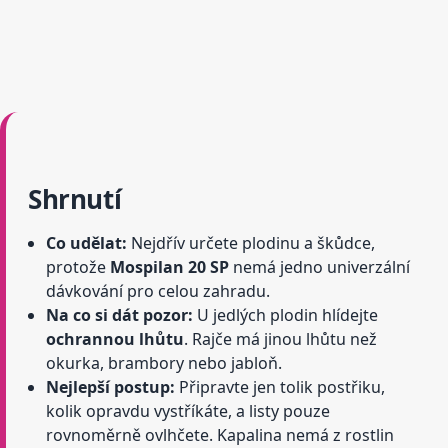
Shrnutí
Co udělat:
Nejdřív určete plodinu a škůdce,
protože
Mospilan 20 SP
nemá jedno univerzální
dávkování pro celou zahradu.
Na co si dát pozor:
U jedlých plodin hlídejte
ochrannou lhůtu
. Rajče má jinou lhůtu než
okurka, brambory nebo jabloň.
Nejlepší postup:
Připravte jen tolik postřiku,
kolik opravdu vystříkáte, a listy pouze
rovnoměrně ovlhčete. Kapalina nemá z rostlin