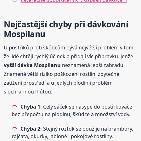
Závěrečné doporučení k Mospilan dávkování
Nejčastější chyby při dávkování
Mospilanu
U postřiků proti škůdcům bývá největší problém v tom,
že lidé chtějí rychlý účinek a přidají víc přípravku. Jenže
vyšší dávka Mospilanu
neznamená lepší zahradu.
Znamená větší riziko poškození rostlin, zbytečné
zatížení prostředí a u jedlých plodin i problém
s ochrannou lhůtou.
Chyba 1:
Celý sáček se nasype do postřikovače
bez přepočtu na plodinu, škůdce a množství vody.
Chyba 2:
Stejný roztok se použije na brambory,
rajčata, okurky, jabloně i pokojové rostliny.