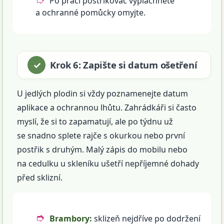
Po práci postřikovač vypláchněte
a ochranné pomůcky omyjte.
Krok 6: Zapište si datum ošetření
U jedlých plodin si vždy poznamenejte datum
aplikace a ochrannou lhůtu. Zahrádkáři si často
myslí, že si to zapamatují, ale po týdnu už
se snadno splete rajče s okurkou nebo první
postřik s druhým. Malý zápis do mobilu nebo
na cedulku u skleníku ušetří nepříjemné dohady
před sklizní.
Brambory:
sklizeň nejdříve po dodržení