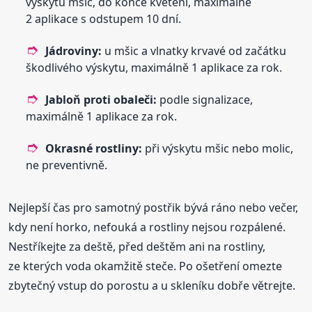
výskytu mšic, do konce kvetení, maximálně
2 aplikace s odstupem 10 dní.
Jádroviny:
u mšic a vlnatky krvavé od začátku
škodlivého výskytu, maximálně 1 aplikace za rok.
Jabloň proti obaleči:
podle signalizace,
maximálně 1 aplikace za rok.
Okrasné rostliny:
při výskytu mšic nebo molic,
ne preventivně.
Nejlepší čas pro samotný postřik bývá ráno nebo večer,
kdy není horko, nefouká a rostliny nejsou rozpálené.
Nestříkejte za deště, před deštěm ani na rostliny,
ze kterých voda okamžitě steče. Po ošetření omezte
zbytečný vstup do porostu a u skleníku dobře větrejte.