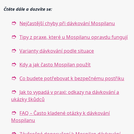
Čtěte dále a dozvíte se:
Nejčastější chyby při dávkování Mospilanu
Tipy z praxe, které u Mospilanu opravdu fungují
Varianty dávkování podle situace
Kdy a jak často Mospilan použít
Co budete potřebovat k bezpečnému postřiku
Jak to vypadá v praxi: odkazy na dávkování a
ukázky škůdců
FAQ – Často kladené otázky k dávkování
Mospilanu