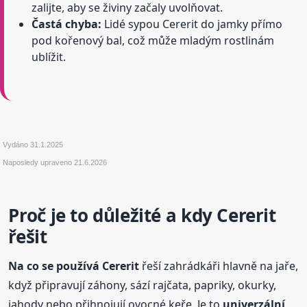
zalijte, aby se živiny začaly uvolňovat.
Častá chyba:
Lidé sypou Cererit do jamky přímo
pod kořenový bal, což může mladým rostlinám
ublížit.
Vydáno
31.1.2025
Naposledy upraveno
21.6.2026
Proč je to důležité a kdy Cererit
řešit
Na co se používá Cererit
řeší zahrádkáři hlavně na jaře,
když připravují záhony, sází rajčata, papriky, okurky,
jahody nebo přihnojují ovocné keře. Je to
univerzální