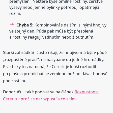
přemýšlení. Některé kyselomilné rostliny, čerstvé
výsevy nebo jemné bylinky potřebují opatrnější
režim.
Chyba 5:
Kombinování s dalšími silnými hnojivy
ve stejný den. Půda pak může být přesolená
a rostliny reagují vadnutím nebo žloutnutím.
Starší zahrádkáři často říkají, že hnojivo má být v půdě
„rozpuštěné prací“, ne nasypané do jedné hromádky.
Prakticky to znamená, že Cererit je lepší rozhodit
po ploše a promíchat se zeminou než ho dávat bodově
pod rostlinu.
Doporučuji také podívat se na článek
Rozpustnost
Cereritu: proč se nerozpustí a co s tím
.