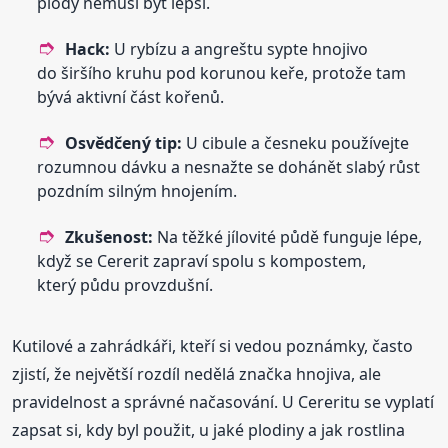
plody nemusí být lepší.
Hack:
U rybízu a angreštu sypte hnojivo
do širšího kruhu pod korunou keře, protože tam
bývá aktivní část kořenů.
Osvědčený tip:
U cibule a česneku používejte
rozumnou dávku a nesnažte se dohánět slabý růst
pozdním silným hnojením.
Zkušenost:
Na těžké jílovité půdě funguje lépe,
když se Cererit zapraví spolu s kompostem,
který půdu provzdušní.
Kutilové a zahrádkáři, kteří si vedou poznámky, často
zjistí, že největší rozdíl nedělá značka hnojiva, ale
pravidelnost a správné načasování. U Cereritu se vyplatí
zapsat si, kdy byl použit, u jaké plodiny a jak rostlina