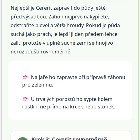
Nejlepší je Cererit zapravit do půdy ještě
před výsadbou. Záhon nejprve nakypřete,
odstraňte plevel a větší hroudy. Pokud je půda
suchá jako prach, je lepší ji den předem lehce
zalít, protože v úplně suché zemi se hnojivo
nerozpouští rovnoměrně.
Na jaře ho zapravte při přípravě záhonu
pro zeleninu.
U trvalých porostů ho sypte kolem
rostlin, ne přímo na krček nebo stonek.
Krok 3: Cererit rovnoměrně