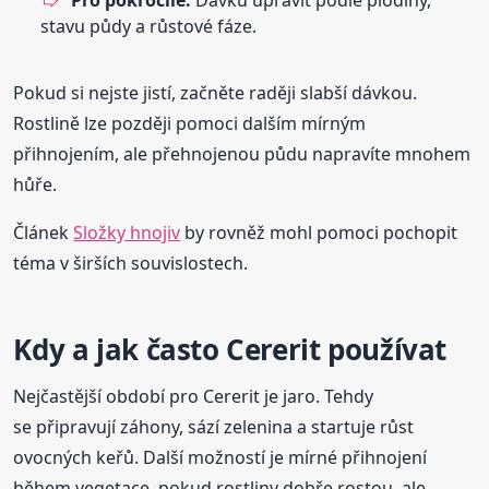
Pro pokročilé:
Dávku upravit podle plodiny,
stavu půdy a růstové fáze.
Pokud si nejste jistí, začněte raději slabší dávkou.
Rostlině lze později pomoci dalším mírným
přihnojením, ale přehnojenou půdu napravíte mnohem
hůře.
Článek
Složky hnojiv
by rovněž mohl pomoci pochopit
téma v širších souvislostech.
Kdy a jak často Cererit používat
Nejčastější období pro Cererit je jaro. Tehdy
se připravují záhony, sází zelenina a startuje růst
ovocných keřů. Další možností je mírné přihnojení
během vegetace, pokud rostliny dobře rostou, ale