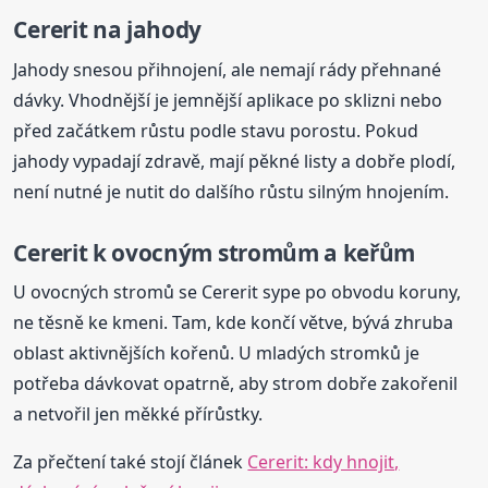
Cererit na jahody
Jahody snesou přihnojení, ale nemají rády přehnané
dávky. Vhodnější je jemnější aplikace po sklizni nebo
před začátkem růstu podle stavu porostu. Pokud
jahody vypadají zdravě, mají pěkné listy a dobře plodí,
není nutné je nutit do dalšího růstu silným hnojením.
Cererit k ovocným stromům a keřům
U ovocných stromů se Cererit sype po obvodu koruny,
ne těsně ke kmeni. Tam, kde končí větve, bývá zhruba
oblast aktivnějších kořenů. U mladých stromků je
potřeba dávkovat opatrně, aby strom dobře zakořenil
a netvořil jen měkké přírůstky.
Za přečtení také stojí článek
Cererit: kdy hnojit,