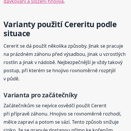
dávkování a složení hnojiva
.
Varianty použití Cereritu podle
situace
Cererit se dá použít několika způsoby. Jinak se pracuje
na prázdném záhonu před výsadbou, jinak u vzrostlých
rostlin a jinak v nádobě. Nejbezpečnější je vždy takový
postup, při kterém se hnojivo rovnoměrně rozptýlí
v půdě.
Varianta pro začátečníky
Začátečníkům se nejvíce osvědčí použít Cererit
při přípravě záhonu. Hnojivo se rovnoměrně rozhodí,
mělce zapraví a potom se sází. Tento způsob snižuje
riziko, že se granule dostanou přímo ke kořenům