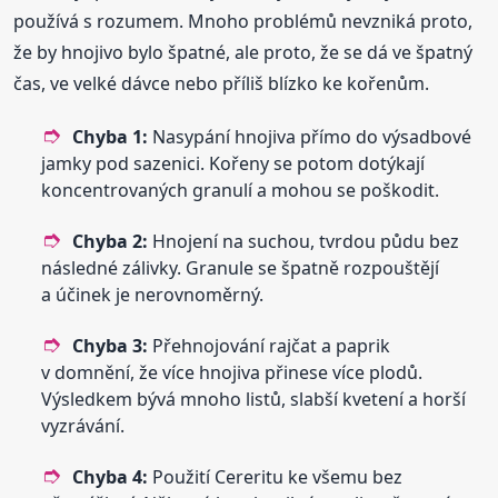
používá s rozumem. Mnoho problémů nevzniká proto,
že by hnojivo bylo špatné, ale proto, že se dá ve špatný
čas, ve velké dávce nebo příliš blízko ke kořenům.
Chyba 1:
Nasypání hnojiva přímo do výsadbové
jamky pod sazenici. Kořeny se potom dotýkají
koncentrovaných granulí a mohou se poškodit.
Chyba 2:
Hnojení na suchou, tvrdou půdu bez
následné zálivky. Granule se špatně rozpouštějí
a účinek je nerovnoměrný.
Chyba 3:
Přehnojování rajčat a paprik
v domnění, že více hnojiva přinese více plodů.
Výsledkem bývá mnoho listů, slabší kvetení a horší
vyzrávání.
Chyba 4:
Použití Cereritu ke všemu bez