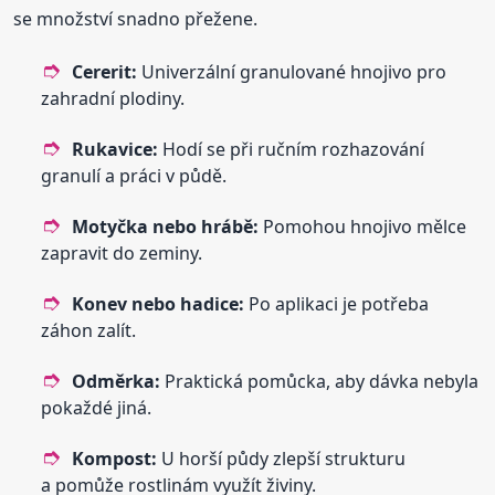
se množství snadno přežene.
Cererit:
Univerzální granulované hnojivo pro
zahradní plodiny.
Rukavice:
Hodí se při ručním rozhazování
granulí a práci v půdě.
Motyčka nebo hrábě:
Pomohou hnojivo mělce
zapravit do zeminy.
Konev nebo hadice:
Po aplikaci je potřeba
záhon zalít.
Odměrka:
Praktická pomůcka, aby dávka nebyla
pokaždé jiná.
Kompost:
U horší půdy zlepší strukturu
a pomůže rostlinám využít živiny.