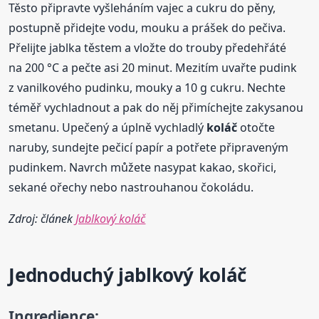
Těsto připravte vyšleháním vajec a cukru do pěny,
postupně přidejte vodu, mouku a prášek do pečiva.
Přelijte jablka těstem a vložte do trouby předehřáté
na 200 °C a pečte asi 20 minut. Mezitím uvařte pudink
z vanilkového pudinku, mouky a 10 g cukru. Nechte
téměř vychladnout a pak do něj přimíchejte zakysanou
smetanu. Upečený a úplně vychladlý
koláč
otočte
naruby, sundejte pečicí papír a potřete připraveným
pudinkem. Navrch můžete nasypat kakao, skořici,
sekané ořechy nebo nastrouhanou čokoládu.
Zdroj: článek
Jablkový koláč
Jednoduchý
jablkový
koláč
Ingredience: