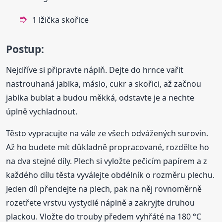
1 lžička skořice
Postup:
Nejdříve si připravte náplň. Dejte do hrnce vařit
nastrouhaná jablka, máslo, cukr a skořici, až začnou
jablka bublat a budou měkká, odstavte je a nechte
úplně vychladnout.
Těsto vypracujte na vále ze všech odvážených surovin.
Až ho budete mít důkladně propracované, rozdělte ho
na dva stejné díly. Plech si vyložte pečicím papírem a z
každého dílu těsta vyválejte obdélník o rozměru plechu.
Jeden díl přendejte na plech, pak na něj rovnoměrně
rozetřete vrstvu vystydlé náplně a zakryjte druhou
plackou. Vložte do trouby předem vyhřáté na 180 °C