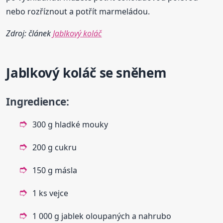
nebo rozříznout a potřít marmeládou.
Zdroj: článek
Jablkový koláč
Jablkový
koláč
se sněhem
Ingredience:
300 g hladké mouky
200 g cukru
150 g másla
1 ks vejce
1 000 g jablek oloupaných a nahrubo