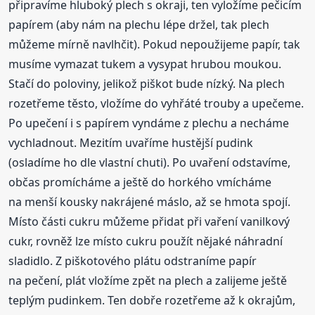
připravíme hluboký plech s okraji, ten vyložíme pečicím
papírem (aby nám na plechu lépe držel, tak plech
můžeme mírně navlhčit). Pokud nepoužijeme papír, tak
musíme vymazat tukem a vysypat hrubou moukou.
Stačí do poloviny, jelikož piškot bude nízký. Na plech
rozetřeme těsto, vložíme do vyhřáté trouby a upečeme.
Po upečení i s papírem vyndáme z plechu a necháme
vychladnout. Mezitím uvaříme hustější pudink
(osladíme ho dle vlastní chuti). Po uvaření odstavíme,
občas promícháme a ještě do horkého vmícháme
na menší kousky nakrájené máslo, až se hmota spojí.
Místo části cukru můžeme přidat při vaření vanilkový
cukr, rovněž lze místo cukru použít nějaké náhradní
sladidlo. Z piškotového plátu odstraníme papír
na pečení, plát vložíme zpět na plech a zalijeme ještě
teplým pudinkem. Ten dobře rozetřeme až k okrajům,