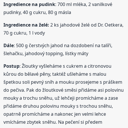
Ingredience na pudink
: 700 ml mléka, 2 vanilkové
pudinky, 40 g cukru, 80 g másla
Ingredience na želé:
2 ks jahodové želé od Dr. Oetkera,
70 g cukru, 1 l vody
Dále
: 500 g čerstvých jahod na dozdobení na talíři,
šlehačku, jahodový topping, lístky máty
Postup
: Žloutky vyšleháme s cukrem a citronovou
kůrou do bělavé pěny, taktéž ušleháme s malou
špetkou soli pevný sníh a mouku prosejeme s práškem
do pečiva. Pak do žloutkové směsi přidáme asi polovinu
mouky a trochu sněhu, už lehčeji promícháme a zase
přidáme druhou polovinu mouky s trochou sněhu,
opatrně promícháme a nakonec jen velmi lehce
vmícháme zbytek sněhu. Na pečení si předem