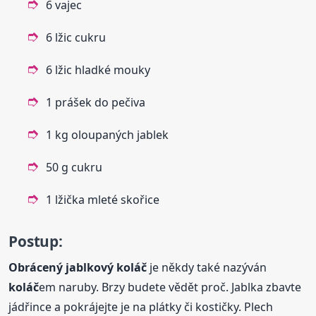
6 vajec
6 lžic cukru
6 lžic hladké mouky
1 prášek do pečiva
1 kg oloupaných jablek
50 g cukru
1 lžička mleté skořice
Postup:
Obrácený
jablkový
koláč
je někdy také nazýván
koláč
em naruby. Brzy budete vědět proč. Jablka zbavte
jádřince a pokrájejte je na plátky či kostičky. Plech