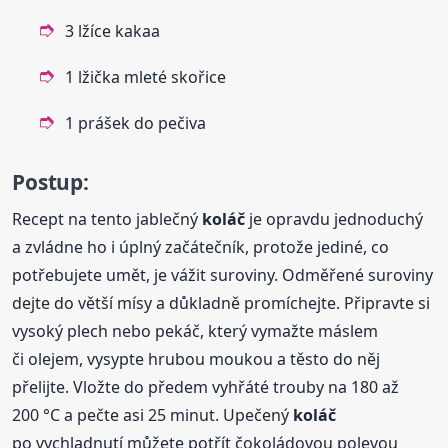
3 lžíce kakaa
1 lžička mleté skořice
1 prášek do pečiva
Postup:
Recept na tento jablečný
koláč
je opravdu jednoduchý
a zvládne ho i úplný začátečník, protože jediné, co
potřebujete umět, je vážit suroviny. Odměřené suroviny
dejte do větší mísy a důkladně promíchejte. Připravte si
vysoký plech nebo pekáč, který vymažte máslem
či olejem, vysypte hrubou moukou a těsto do něj
přelijte. Vložte do předem vyhřáté trouby na 180 až
200 °C a pečte asi 25 minut. Upečený
koláč
po vychladnutí můžete potřít čokoládovou polevou