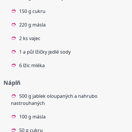
150 g cukru
220 g másla
2 ks vajec
1 a půl lžičky jedlé sody
6 lžic mléka
Náplň
500 g jablek oloupaných a nahrubo
nastrouhaných
100 g másla
50 g cukru