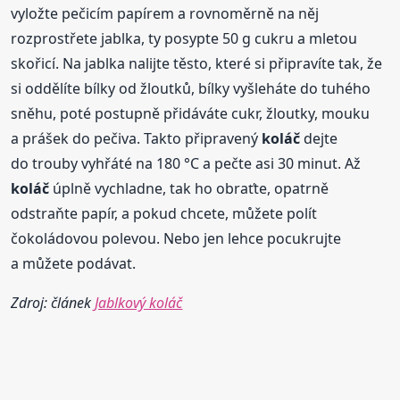
vyložte pečicím papírem a rovnoměrně na něj
rozprostřete jablka, ty posypte 50 g cukru a mletou
skořicí. Na jablka nalijte těsto, které si připravíte tak, že
si oddělíte bílky od žloutků, bílky vyšleháte do tuhého
sněhu, poté postupně přidáváte cukr, žloutky, mouku
a prášek do pečiva. Takto připravený
koláč
dejte
do trouby vyhřáté na 180 °C a pečte asi 30 minut. Až
koláč
úplně vychladne, tak ho obraťte, opatrně
odstraňte papír, a pokud chcete, můžete polít
čokoládovou polevou. Nebo jen lehce pocukrujte
a můžete podávat.
Zdroj: článek
Jablkový koláč