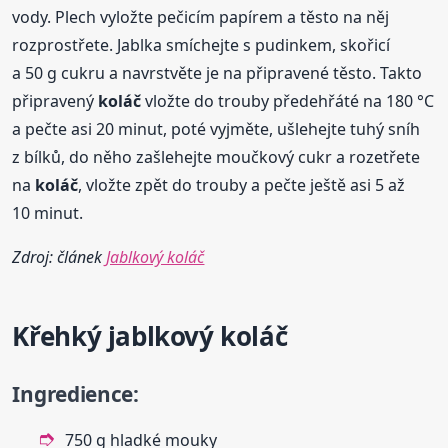
vody. Plech vyložte pečicím papírem a těsto na něj
rozprostřete. Jablka smíchejte s pudinkem, skořicí
a 50 g cukru a navrstvěte je na připravené těsto. Takto
připravený
koláč
vložte do trouby předehřáté na 180 °C
a pečte asi 20 minut, poté vyjměte, ušlehejte tuhý sníh
z bílků, do něho zašlehejte moučkový cukr a rozetřete
na
koláč
, vložte zpět do trouby a pečte ještě asi 5 až
10 minut.
Zdroj: článek
Jablkový koláč
Křehký
jablkový
koláč
Ingredience:
750 g hladké mouky