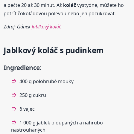
a pečte 20 až 30 minut. Až
koláč
vystydne, můžete ho
potřít čokoládovou polevou nebo jen pocukrovat.
Zdroj: článek
Jablkový koláč
Jablkový
koláč
s pudinkem
Ingredience:
400 g polohrubé mouky
250 g cukru
6 vajec
1 000 g jablek oloupaných a nahrubo
nastrouhaných