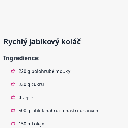
Rychlý
jablkový
koláč
Ingredience:
220 g polohrubé mouky
220 g cukru
4 vejce
500 g jablek nahrubo nastrouhaných
150 ml oleje