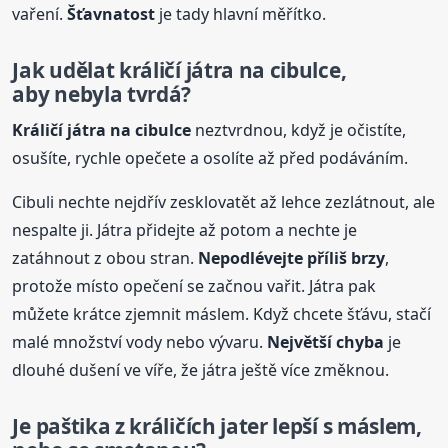
vaření.
Šťavnatost
je tady hlavní měřítko.
Jak udělat králičí játra na cibulce,
aby nebyla tvrdá?
Králičí játra na cibulce
neztvrdnou, když je očistíte,
osušíte, rychle opečete a osolíte až před podáváním.
Cibuli nechte nejdřív zesklovatět až lehce zezlátnout, ale
nespalte ji. Játra přidejte až potom a nechte je
zatáhnout z obou stran.
Nepodlévejte příliš brzy
,
protože místo opečení se začnou vařit. Játra pak
můžete krátce zjemnit máslem. Když chcete šťávu, stačí
malé množství vody nebo vývaru.
Největší chyba
je
dlouhé dušení ve víře, že játra ještě více změknou.
Je paštika z králičích jater lepší s máslem,