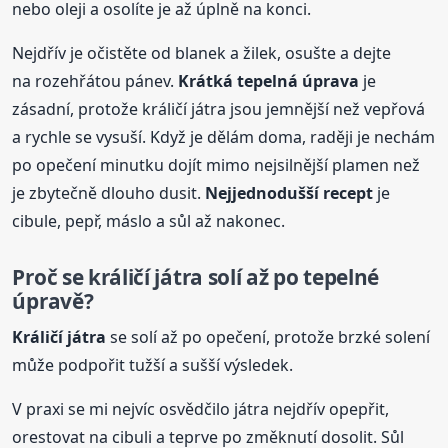
nebo oleji a osolíte je až úplně na konci.
Nejdřív je očistěte od blanek a žilek, osušte a dejte
na rozehřátou pánev.
Krátká tepelná úprava
je
zásadní, protože králičí játra jsou jemnější než vepřová
a rychle se vysuší. Když je dělám doma, raději je nechám
po opečení minutku dojít mimo nejsilnější plamen než
je zbytečně dlouho dusit.
Nejjednodušší recept
je
cibule, pepř, máslo a sůl až nakonec.
Proč se králičí játra solí až po tepelné
úpravě?
Králičí játra
se solí až po opečení, protože brzké solení
může podpořit tužší a sušší výsledek.
V praxi se mi nejvíc osvědčilo játra nejdřív opepřit,
orestovat na cibuli a teprve po změknutí dosolit. Sůl