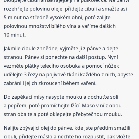
oloupejte cibuli a nakrájejte ji na půlkolečka. Na pánvi
rozehřejte polovinu oleje, přidejte cibuli a smažte asi
5 minut na středně vysokém ohni, poté zalijte
polovinou množství bílého vína a vaříme dalších
10 minut.
Jakmile cibule zhnědne, vyjměte ji z pánve a dejte
stranou. Pánev si ponechte na další postup. Nyní
vezměte plátky telecího osobuka a pomocí nůžek
udělejte 3 řezy na pojivové tkáni každého z nich, abyste
zabránili jejich zkroucení během vaření.
Do zapékací mísy nasypte mouku a dochuťte solí
a pepřem, poté promíchejte lžící. Maso v ní z obou
stran obalte a poté oklepejte přebytečnou mouku.
Nalijte zbývající olej do pánve, kde jste předtím smažili
cibuli, přidejte máslo a nechte ho rozpustit, pak vložte