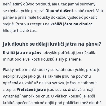
není jediný důvod tvrdnutí, ale u tak jemné suroviny
se chyba rychle projeví.
Dlouhé dušení
, slabě rozehřátá
pánev a příliš malé kousky dokážou výsledek pokazit
stejně. Proto u receptu na
králičí játra na cibulce
hlídejte hlavně čas.
Jak dlouho se dělají králičí játra na pánvi?
Králičí játra na pánvi
obvykle potřebují jen několik
minut podle velikosti kousků a síly plamene.
Plátky nebo menší kousky se zatáhnou rychle, proto je
nepřipravujte jako guláš. Jakmile jsou na povrchu
opečená a uvnitř už nejsou syrová, je čas je stáhnout
z tepla.
Přetažená játra
jsou suchá, drobivá a mají
výraznější nahořklou chuť. U větších kousků je lepší
krátké opečení a mírné dojití pod pokličkou než dlouhé