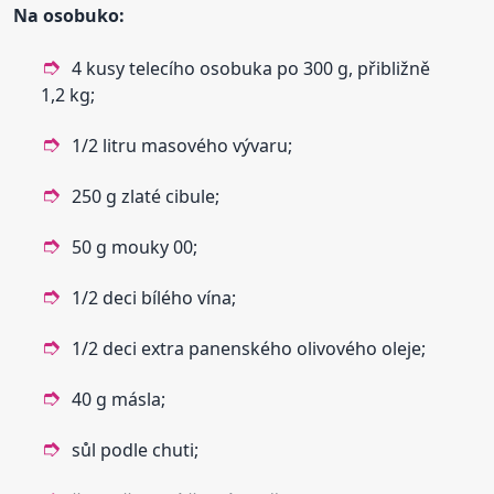
Na
osobuko
:
4 kusy telecího osobuka po 300 g, přibližně
1,2 kg;
1/2 litru masového vývaru;
250 g zlaté cibule;
50 g mouky 00;
1/2 deci bílého vína;
1/2 deci extra panenského olivového oleje;
40 g másla;
sůl podle chuti;