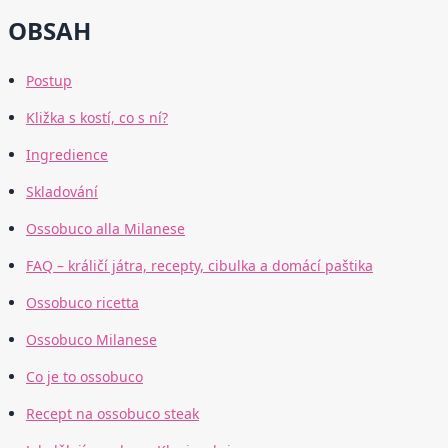
OBSAH
Postup
Kližka s kostí, co s ní?
Ingredience
Skladování
Ossobuco alla Milanese
FAQ – králičí játra, recepty, cibulka a domácí paštika
Ossobuco ricetta
Ossobuco Milanese
Co je to ossobuco
Recept na ossobuco steak