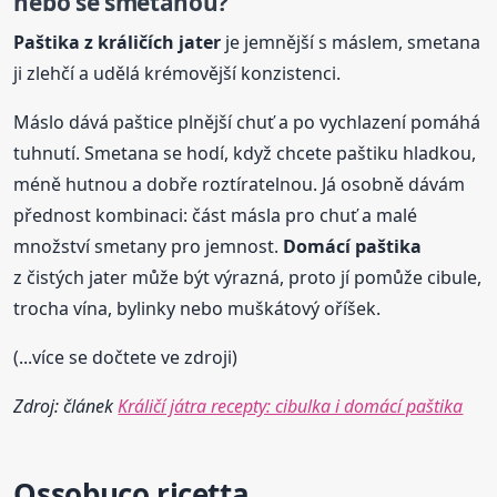
nebo se smetanou?
Paštika z králičích jater
je jemnější s máslem, smetana
ji zlehčí a udělá krémovější konzistenci.
Máslo dává paštice plnější chuť a po vychlazení pomáhá
tuhnutí. Smetana se hodí, když chcete paštiku hladkou,
méně hutnou a dobře roztíratelnou. Já osobně dávám
přednost kombinaci: část másla pro chuť a malé
množství smetany pro jemnost.
Domácí paštika
z čistých jater může být výrazná, proto jí pomůže cibule,
trocha vína, bylinky nebo muškátový oříšek.
(...více se dočtete ve zdroji)
Zdroj: článek
Králičí játra recepty: cibulka i domácí paštika
Ossobuco ricetta