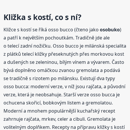
Kližka s kostí, co s ní?
Kližce s kostí se říká osso bucco (čteno jako
osobuko
)
a patří k největším pochoutkám. Tradičně jde ale
o telecí zadní nožičku. Osso bucco je milánská specialita
z plátků telecí kližky přeseknutých přes morkovou kost
a dušených se zeleninou, bílým vínem a vývarem. Často
bývá doplněno omáčkou zvanou gremolata a podává
se tradičně s rizotem po milánsku. Existují dva typy
osso bucca: moderní verze, v níž jsou rajčata, a původní
verze, která je neobsahuje. Starší verze osso bucca je
ochucena skořicí, bobkovým listem a gremolatou.
Moderní a mnohem populárnější kuchařský recept
zahrnuje rajčata, mrkev, celer a cibuli. Gremolata je
volitelným doplňkem. Recepty na přípravu kližky s kostí