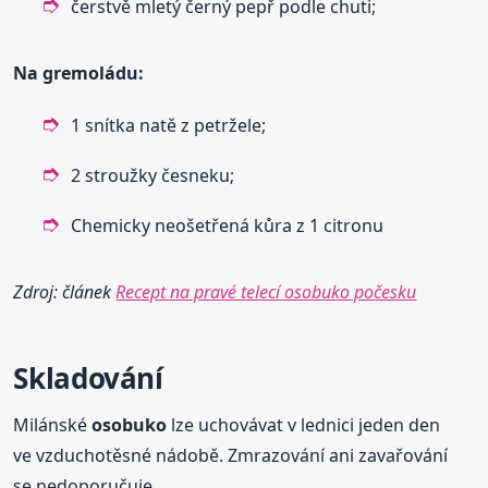
čerstvě mletý černý pepř podle chuti;
Na gremoládu:
1 snítka natě z petržele;
2 stroužky česneku;
Chemicky neošetřená kůra z 1 citronu
Zdroj: článek
Recept na pravé telecí osobuko počesku
Skladování
Milánské
osobuko
lze uchovávat v lednici jeden den
ve vzduchotěsné nádobě. Zmrazování ani zavařování
se nedoporučuje.