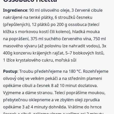
Ingredience
: 90 ml olivového oleje, 3 červené cibule
nakrájené na tenké plátky, 6 stroužků česneku
(přepůlených), 12 plátků po 200 g ossobuca (telecí
kližka s morkovou kostí čili koleno), hladká mouka
na poprášení, 375 ml suchého červeného vína, 750 ml
masového vývaru (až polovinu lze nahradit vodou), 3x
400g konzervu krájených rajčat, 5–7 bobkových listů,
1 lžíce krystalového cukru, mořská sůl
Postup
: Troubu předehřejeme na 180 °C. Rozehřejeme
olivový́ olej ve velkém pekáči a na středním plameni
opékáme cibuli a česnek 8 až 10 minut dozlatova.
Vyjmeme a dáme stranou. Telecí poprášíme moukou,
přebytečnou oklepneme a ve zbylém oleji zprudka
opékáme 3 až 4 minuty dohněda. Vrátíme do hrnce