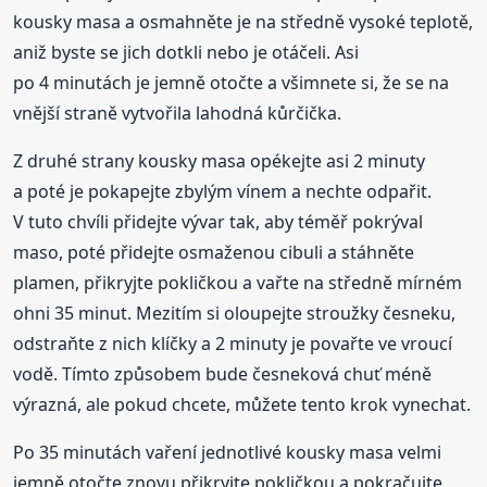
kousky masa a osmahněte je na středně vysoké teplotě,
aniž byste se jich dotkli nebo je otáčeli. Asi
po 4 minutách je jemně otočte a všimnete si, že se na
vnější straně vytvořila lahodná kůrčička.
Z druhé strany kousky masa opékejte asi 2 minuty
a poté je pokapejte zbylým vínem a nechte odpařit.
V tuto chvíli přidejte vývar tak, aby téměř pokrýval
maso, poté přidejte osmaženou cibuli a stáhněte
plamen, přikryjte pokličkou a vařte na středně mírném
ohni 35 minut. Mezitím si oloupejte stroužky česneku,
odstraňte z nich klíčky a 2 minuty je povařte ve vroucí
vodě. Tímto způsobem bude česneková chuť méně
výrazná, ale pokud chcete, můžete tento krok vynechat.
Po 35 minutách vaření jednotlivé kousky masa velmi
jemně otočte znovu přikryjte pokličkou a pokračujte