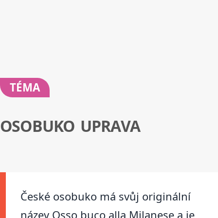
TÉMA
OSOBUKO UPRAVA
České osobuko má svůj originální
název Osso buco alla Milanese a je