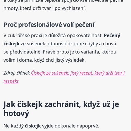
a tuky se při nízké teplotě spojí do krémové, ale pevné
hmoty, která drží tvar i po vychlazení.
Proč profesionálové volí pečení
V cukrářské praxi je důležitá opakovatelnost.
Pečený
čískejk
ze sušenek odpouští drobné chyby a chová
se předvídatelně. Právě proto je to varianta, kterou
volím i doma, když chci jistý výsledek.
Zdroj: článek
Čískejk ze sušenek: jistý recept, který drží tvar i
respekt
Jak
čískejk
zachránit, když už je
hotový
Ne každý
čískejk
vyjde dokonale napoprvé.