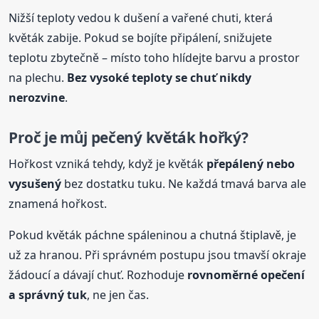
Nižší teploty vedou k dušení a vařené chuti, která
květák zabije. Pokud se bojíte připálení, snižujete
teplotu zbytečně – místo toho hlídejte barvu a prostor
na plechu.
Bez vysoké teploty se chuť nikdy
nerozvine
.
Proč je můj
pečený
květák hořký?
Hořkost vzniká tehdy, když je květák
přepálený nebo
vysušený
bez dostatku tuku. Ne každá tmavá barva ale
znamená hořkost.
Pokud květák páchne spáleninou a chutná štiplavě, je
už za hranou. Při správném postupu jsou tmavší okraje
žádoucí a dávají chuť. Rozhoduje
rovnoměrné opečení
a správný tuk
, ne jen čas.