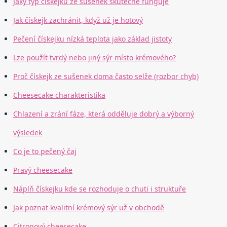
Jaký typ čískejku ze sušenek skutečně funguje
Jak čískejk zachránit, když už je hotový
Pečení čískejku nízká teplota jako základ jistoty
Lze použít tvrdý nebo jiný sýr místo krémového?
Proč čískejk ze sušenek doma často selže (rozbor chyb)
Cheesecake charakteristika
Chlazení a zrání fáze, která odděluje dobrý a výborný
výsledek
Co je to pečený čaj
Pravý cheesecake
Náplň čískejku kde se rozhoduje o chuti i struktuře
Jak poznat kvalitní krémový sýr už v obchodě
Citronový cheesecake