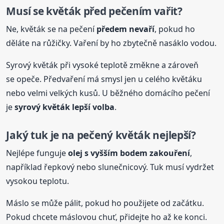
Musí se květák před pečením vařit?
Ne, květák se na pečení
předem nevaří
, pokud ho
děláte na růžičky. Vaření by ho zbytečně nasáklo vodou.
Syrový květák při vysoké teplotě změkne a zároveň
se opeče. Předvaření má smysl jen u celého květáku
nebo velmi velkých kusů. U běžného domácího pečení
je
syrový květák lepší volba
.
Jaký tuk je na
pečený
květák nejlepší?
Nejlépe funguje
olej s vyšším bodem zakouření
,
například řepkový nebo slunečnicový. Tuk musí vydržet
vysokou teplotu.
Máslo se může pálit, pokud ho použijete od začátku.
Pokud chcete máslovou chuť, přidejte ho až ke konci.