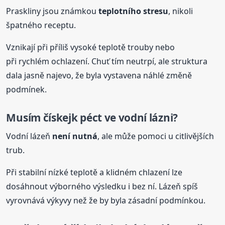
Praskliny jsou známkou
teplotního stresu
, nikoli
špatného receptu.
Vznikají při příliš vysoké teplotě trouby nebo
při rychlém ochlazení. Chuť tím neutrpí, ale struktura
dala jasně najevo, že byla vystavena náhlé změně
podmínek.
Musím
čískejk
péct ve vodní lázni?
Vodní lázeň
není nutná
, ale může pomoci u citlivějších
trub.
Při stabilní nízké teplotě a klidném chlazení lze
dosáhnout výborného výsledku i bez ní. Lázeň spíš
vyrovnává výkyvy než že by byla zásadní podmínkou.