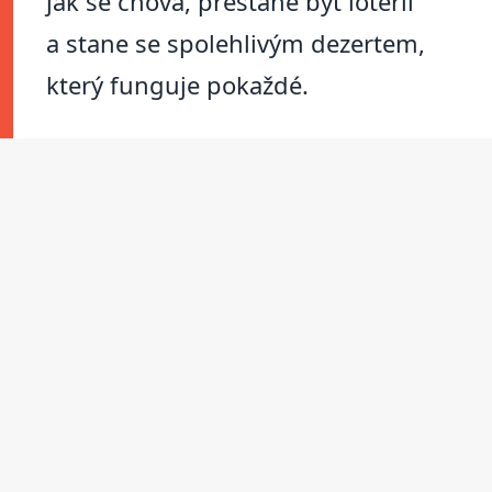
jak se chová, přestane být loterií
a stane se spolehlivým dezertem,
který funguje pokaždé.