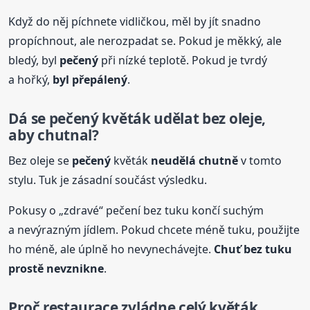
Když do něj píchnete vidličkou, měl by jít snadno
propíchnout, ale nerozpadat se. Pokud je měkký, ale
bledý, byl
pečený
při nízké teplotě. Pokud je tvrdý
a hořký,
byl přepálený
.
Dá se
pečený
květák udělat bez oleje,
aby chutnal?
Bez oleje se
pečený
květák
neudělá chutně
v tomto
stylu. Tuk je zásadní součást výsledku.
Pokusy o „zdravé“ pečení bez tuku končí suchým
a nevýrazným jídlem. Pokud chcete méně tuku, použijte
ho méně, ale úplně ho nevynechávejte.
Chuť bez tuku
prostě nevznikne
.
Proč restaurace zvládne celý květák