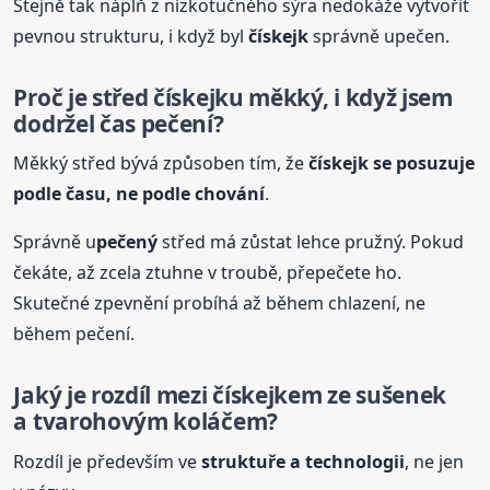
Stejně tak náplň z nízkotučného sýra nedokáže vytvořit
pevnou strukturu, i když byl
čískejk
správně upečen.
Proč je střed
čískejk
u měkký, i když jsem
dodržel čas pečení?
Měkký střed bývá způsoben tím, že
čískejk
se posuzuje
podle času, ne podle chování
.
Správně u
pečený
střed má zůstat lehce pružný. Pokud
čekáte, až zcela ztuhne v troubě, přepečete ho.
Skutečné zpevnění probíhá až během chlazení, ne
během pečení.
Jaký je rozdíl mezi
čískejk
em ze sušenek
a tvarohovým koláčem?
Rozdíl je především ve
struktuře a technologii
, ne jen