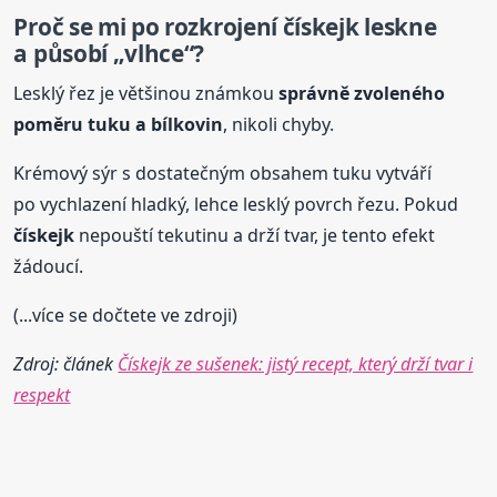
Proč se mi po rozkrojení
čískejk
leskne
a působí „vlhce“?
Lesklý řez je většinou známkou
správně zvoleného
poměru tuku a bílkovin
, nikoli chyby.
Krémový sýr s dostatečným obsahem tuku vytváří
po vychlazení hladký, lehce lesklý povrch řezu. Pokud
čískejk
nepouští tekutinu a drží tvar, je tento efekt
žádoucí.
(...více se dočtete ve zdroji)
Zdroj: článek
Čískejk ze sušenek: jistý recept, který drží tvar i
respekt