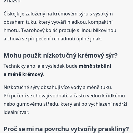
v názvu.
Čískejk je založený na krémovém sýru s vysokým
obsahem tuku, který vytváří hladkou, kompaktní
hmotu. Tvarohový koláč pracuje s jinou bílkovinou
a chová se při pečení i chladnutí úplně jinak.
Mohu použít nízkotučný krémový sýr?
Technicky ano, ale výsledek bude
méně stabilní
a méně krémový
.
Nízkotučné sýry obsahují více vody a méně tuku.
Při pečení se chovají vodnatě a často vedou k řídkému
nebo gumovému středu, který ani po vychlazení nedrží
ideální tvar.
Proč se mi na povrchu vytvořily praskliny?