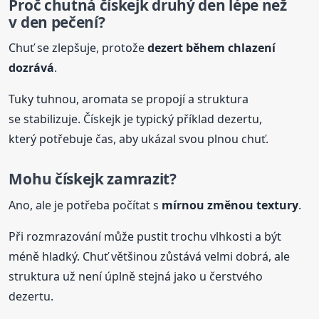
Proč chutná
čískejk
druhý den lépe než
v den pečení?
Chuť se zlepšuje, protože
dezert během chlazení
dozrává
.
Tuky tuhnou, aromata se propojí a struktura
se stabilizuje. Čískejk je typický příklad dezertu,
který potřebuje čas, aby ukázal svou plnou chuť.
Mohu
čískejk
zamrazit?
Ano, ale je potřeba počítat s
mírnou změnou textury
.
Při rozmrazování může pustit trochu vlhkosti a být
méně hladký. Chuť většinou zůstává velmi dobrá, ale
struktura už není úplně stejná jako u čerstvého
dezertu.