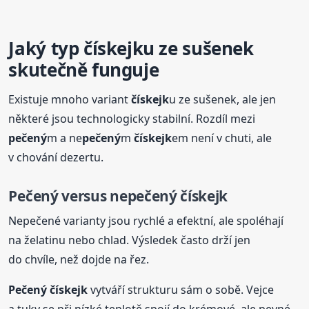
Jaký typ
čískejk
u ze sušenek
skutečně funguje
Existuje mnoho variant
čískejk
u ze sušenek, ale jen
některé jsou technologicky stabilní. Rozdíl mezi
pečený
m a ne
pečený
m
čískejk
em není v chuti, ale
v chování dezertu.
Pečený
versus ne
pečený
čískejk
Nepečené varianty jsou rychlé a efektní, ale spoléhají
na želatinu nebo chlad. Výsledek často drží jen
do chvíle, než dojde na řez.
Pečený
čískejk
vytváří strukturu sám o sobě. Vejce