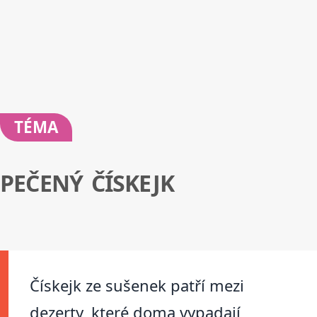
TÉMA
PEČENÝ ČÍSKEJK
Čískejk ze sušenek patří mezi
dezerty, které doma vypadají