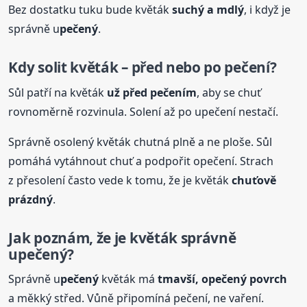
Bez dostatku tuku bude květák
suchý a mdlý
, i když je
správně u
pečený
.
Kdy solit květák – před nebo po pečení?
Sůl patří na květák
už před pečením
, aby se chuť
rovnoměrně rozvinula. Solení až po upečení nestačí.
Správně osolený květák chutná plně a ne ploše. Sůl
pomáhá vytáhnout chuť a podpořit opečení. Strach
z přesolení často vede k tomu, že je květák
chuťově
prázdný
.
Jak poznám, že je květák správně
u
pečený
?
Správně u
pečený
květák má
tmavší, o
pečený
povrch
a měkký střed. Vůně připomíná pečení, ne vaření.