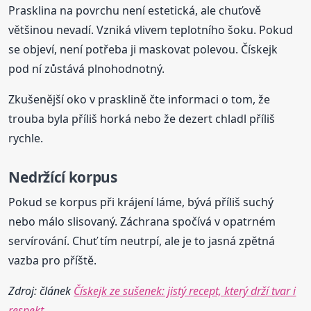
Prasklina na povrchu není estetická, ale chuťově
většinou nevadí. Vzniká vlivem teplotního šoku. Pokud
se objeví, není potřeba ji maskovat polevou. Čískejk
pod ní zůstává plnohodnotný.
Zkušenější oko v prasklině čte informaci o tom, že
trouba byla příliš horká nebo že dezert chladl příliš
rychle.
Nedržící korpus
Pokud se korpus při krájení láme, bývá příliš suchý
nebo málo slisovaný. Záchrana spočívá v opatrném
servírování. Chuť tím neutrpí, ale je to jasná zpětná
vazba pro příště.
Zdroj: článek
Čískejk ze sušenek: jistý recept, který drží tvar i
respekt