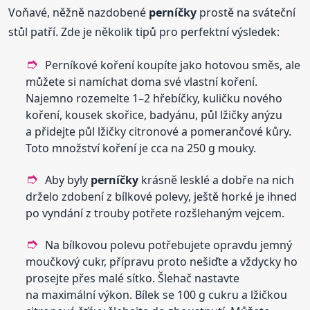
Voňavé, něžně nazdobené
perníčky
prostě na sváteční
stůl patří. Zde je několik tipů pro perfektní výsledek:
Perníkové koření koupíte jako hotovou směs, ale
můžete si namíchat doma své vlastní koření.
Najemno rozemelte 1–2 hřebíčky, kuličku nového
koření, kousek skořice, badyánu, půl lžičky anýzu
a přidejte půl lžičky citronové a pomerančové kůry.
Toto množství koření je cca na 250 g mouky.
Aby byly
perníčky
krásně lesklé a dobře na nich
drželo zdobení z bílkové polevy, ještě horké je ihned
po vyndání z trouby potřete rozšlehaným vejcem.
Na bílkovou polevu potřebujete opravdu jemný
moučkový cukr, přípravu proto nešiďte a vždycky ho
prosejte přes malé sítko. Šlehač nastavte
na maximální výkon. Bílek se 100 g cukru a lžičkou