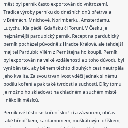
měst byl perník často exportován do vnitrozemí.
Tradice výroby perníku do dnešních dnů přetrvala
v Brémách, Mnichově, Norimberku, Amsterdamu,
Lutychu, Klaipėdě, Gdaňsku či Toruni. V Česku je
nejznámější pardubický perník. Recept na pardubický
perník pocházel původně z Hradce Králové, ale tehdejší
majitel Pardubic Vilém z Pernštejna ho koupil. Perník
byl exportován na velké vzdálenosti a z toho důvodu byl
vyráběn tak, aby během těchto dlouhých cest neutrpěla
jeho kvalita. Za svou trvanlivost vděčí jednak silnému
podílu koření a pak také tvrdosti a suchosti. Díky tomu
je možno ho skladovat na chladném a suchém místě
i několik měsíců.
Perníkové těsto se koření skořicí a zázvorem, občas
také hřebíčkem, kardamomem, muškátovým oříškem,