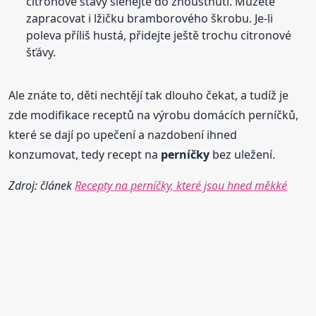
citronové šťávy šlehejte do zhoustnutí. Můžete
zapracovat i lžičku bramborového škrobu. Je-li
poleva příliš hustá, přidejte ještě trochu citronové
šťávy.
Ale znáte to, děti nechtějí tak dlouho čekat, a tudíž je
zde modifikace receptů na výrobu domácích perníčků,
které se dají po upečení a nazdobení ihned
konzumovat, tedy recept na
perníčky
bez uležení.
Zdroj: článek
Recepty na perníčky, které jsou hned měkké