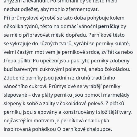
anýzem a levandulí. Po smíchání by se těsto mělo
nechat odležet, aby mohlo zfermentovat.
Při průmyslové výrobě se tato doba pohybuje kolem
několika týdnů, těsto na domácí vánoční
perníčky
by
se mělo připravovat měsíc dopředu. Perníkové těsto
se vykrajuje do různých tvarů, vyrábí se perníky kulaté,
velmi častým motivem je perníkové srdce, zvířátka nebo
třeba půllitr. Po upečení jsou pak tyto perníky zdobeny
buď barevnými cukrovými polevami, anebo čokoládou.
Zdobené perníky jsou jedním z druhů tradičního
vánočního cukroví. Průmyslově se vyrábějí perníky
slepované – dva pláty perníku jsou pomocí marmelády
slepeny k sobě a zality v čokoládové polevě. Z plátků
perníku jsou slepovány a konstruovány i složitější tvary,
nejčastějším motivem je perníková chaloupka
inspirovaná pohádkou O perníkové chaloupce.