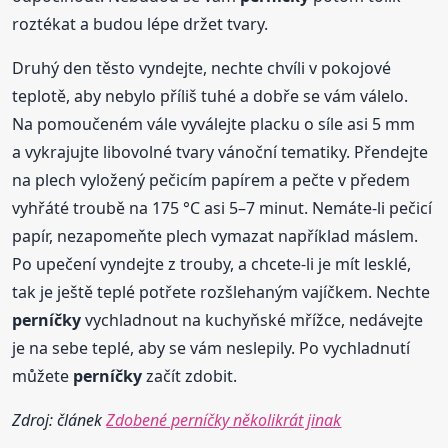
roztékat a budou lépe držet tvary.
Druhý den těsto vyndejte, nechte chvíli v pokojové
teplotě, aby nebylo příliš tuhé a dobře se vám válelo.
Na pomoučeném vále vyválejte placku o síle asi 5 mm
a vykrajujte libovolné tvary vánoční tematiky. Přendejte
na plech vyložený pečicím papírem a pečte v předem
vyhřáté troubě na 175 °C asi 5–7 minut. Nemáte-li pečicí
papír, nezapomeňte plech vymazat například máslem.
Po upečení vyndejte z trouby, a chcete-li je mít lesklé,
tak je ještě teplé potřete rozšlehaným vajíčkem. Nechte
perníčky
vychladnout na kuchyňské mřížce, nedávejte
je na sebe teplé, aby se vám neslepily. Po vychladnutí
můžete
perníčky
začít zdobit.
Zdroj: článek
Zdobené perníčky několikrát jinak