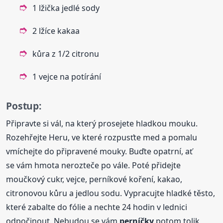
1 lžička jedlé sody
2 lžíce kakaa
kůra z 1/2 citronu
1 vejce na potírání
Postup:
Připravte si vál, na který prosejete hladkou mouku.
Rozehřejte Heru, ve které rozpusťte med a pomalu
vmíchejte do připravené mouky. Buďte opatrní, ať
se vám hmota nerozteče po vále. Poté přidejte
moučkový cukr, vejce, perníkové koření, kakao,
citronovou kůru a jedlou sodu. Vypracujte hladké těsto,
které zabalte do fólie a nechte 24 hodin v lednici
odpočinout. Nebudou se vám
perníčky
potom tolik