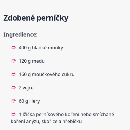
Zdobené
perníčky
Ingredience:
400 g hladké mouky
120 g medu
160 g moučkového cukru
2 vejce
60 g Hery
1 lžička perníkového koření nebo smíchané
koření anýzu, skořice a hřebíčku