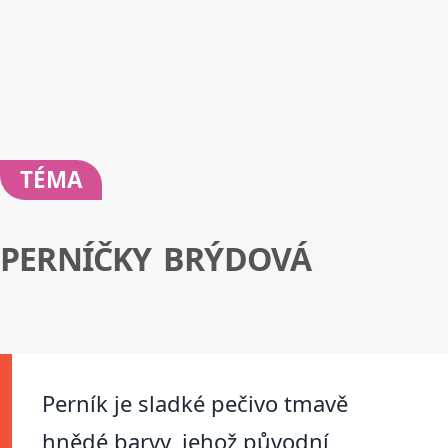
TÉMA
PERNÍČKY BRÝDOVÁ
Perník je sladké pečivo tmavě
hnědé barvy, jehož původní