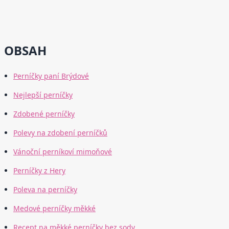
OBSAH
Perníčky paní Brýdové
Nejlepší perníčky
Zdobené perníčky
Polevy na zdobení perníčků
Vánoční perníkoví mimoňové
Perníčky z Hery
Poleva na perníčky
Medové perníčky měkké
Recept na měkké perníčky bez sody