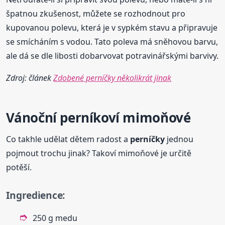
špatnou zkušenost, můžete se rozhodnout pro
kupovanou polevu, která je v sypkém stavu a připravuje
se smícháním s vodou. Tato poleva má sněhovou barvu,
ale dá se dle libosti dobarvovat potravinářskými barvivy.
Zdroj: článek
Zdobené perníčky několikrát jinak
Vánoční perníkoví mimoňové
Co takhle udělat dětem radost a
perníčky
jednou
pojmout trochu jinak? Takoví mimoňové je určitě
potěší.
Ingredience:
250 g medu