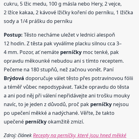
cukru, 5 lžic medu, 100 g másla nebo Hery, 2 vejce,
2 lžíce kakaa, 2 kávové lžičky koření do perníku, 1 lžička
sody a 1/4 prášku do perníku
Postup:
Těsto necháme uležet v lednici alespoň
12 hodin. Z těsta pak vyválíme placku silnou cca 3–
4 mm. Pozor, ať nemáte
perníčky
moc tenké, pak
opravdu měkounké nebudou ani s tímto receptem.
Pečeme na 180 stupňů, než začnou vonět. Paní
Brýdová
doporučuje válet těsto přes potravinovou fólii
a téměř vůbec nepodsypávat. Takže opravdu do těsta
a ani pod něj při válení nepřidávejte ani trošku mouky
navíc, to je jeden z důvodů, proč pak
perníčky
nejsou
po upečení měkké a nadýchané. Věřte, že takto
upečené
perníčky
okamžitě zmizí.
Zdroj: článek
Recepty na perníčky, které jsou hned měkké