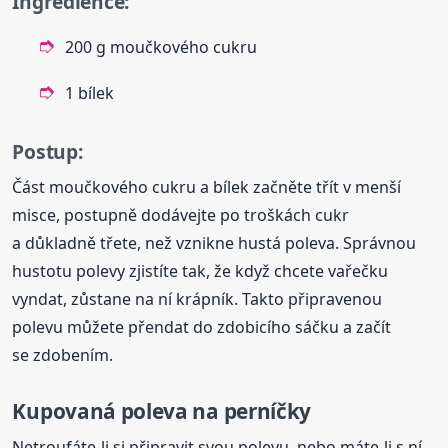
Ingredience:
200 g moučkového cukru
1 bílek
Postup:
Část moučkového cukru a bílek začněte třít v menší
misce, postupně dodávejte po troškách cukr
a důkladně třete, než vznikne hustá poleva. Správnou
hustotu polevy zjistíte tak, že když chcete vařečku
vyndat, zůstane na ní krápník. Takto připravenou
polevu můžete přendat do zdobicího sáčku a začít
se zdobením.
Kupovaná poleva na
perníčky
Netroufáte-li si připravit svou polevu, nebo máte-li s ní