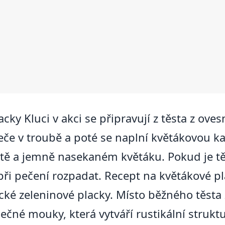
ky Kluci v akci se připravují z těsta z ove
eče v troubě a poté se naplní květákovou ka
tě a jemně nasekaném květáku. Pokud je tě
i pečení rozpadat. Recept na květákové pla
ické zeleninové placky. Místo běžného těst
ečné mouky, která vytváří rustikální stru