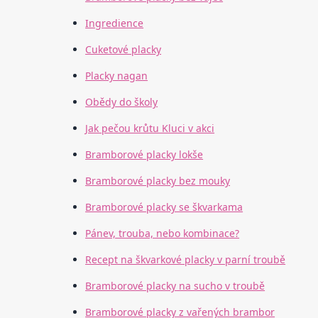
Ingredience
Cuketové placky
Placky nagan
Obědy do školy
Jak pečou krůtu Kluci v akci
Bramborové placky lokše
Bramborové placky bez mouky
Bramborové placky se škvarkama
Pánev, trouba, nebo kombinace?
Recept na škvarkové placky v parní troubě
Bramborové placky na sucho v troubě
Bramborové placky z vařených brambor