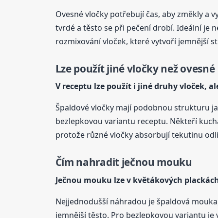
Ovesné vločky potřebují čas, aby změkly a vy
tvrdé a těsto se při pečení drobí. Ideální j
rozmixování vloček, které vytvoří jemnější s
Lze použít jiné vločky než ovesné
V receptu lze použít i jiné druhy vloček, 
Špaldové vločky mají podobnou strukturu ja
bezlepkovou variantu receptu. Někteří kucha
protože různé vločky absorbují tekutinu odl
Čím nahradit ječnou mouku
Ječnou mouku lze v květákových plackách
Nejjednodušší náhradou je špaldová mouka, 
jemnější těsto. Pro bezlepkovou variantu 