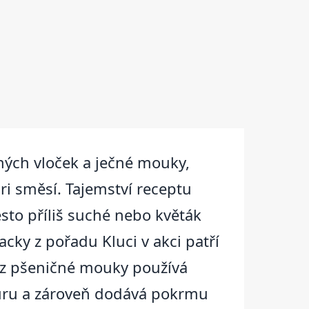
sných vloček a ječné mouky,
ri směsí. Tajemství receptu
sto příliš suché nebo květák
cky z pořadu Kluci v akci patří
a z pšeničné mouky používá
kturu a zároveň dodává pokrmu