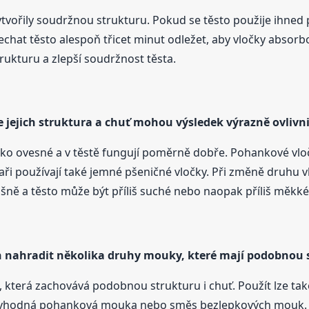
tvořily soudržnou strukturu. Pokud se těsto použije ihned p
e nechat těsto alespoň třicet minut odležet, aby vločky abso
trukturu a zlepší soudržnost těsta.
ale jejich struktura a chuť mohou výsledek výrazně ovlivni
ko ovesné a v těstě fungují poměrně dobře. Pohankové vloč
ři používají také jemné pšeničné vločky. Při změně druhu v
išně a těsto může být příliš suché nebo naopak příliš měkké
 nahradit několika druhy mouky, které mají podobnou s
která zachovává podobnou strukturu i chuť. Použít lze ta
je vhodná pohanková mouka nebo směs bezlepkových mouk. 