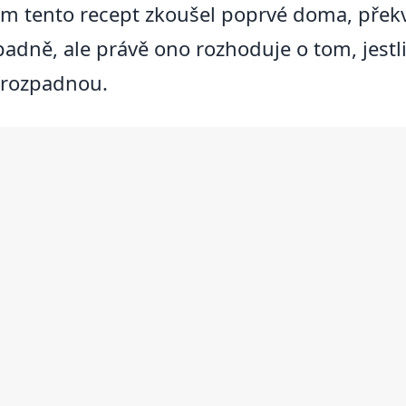
em tento recept zkoušel poprvé doma, překv
adně, ale právě ono rozhoduje o tom, jestl
í rozpadnou.