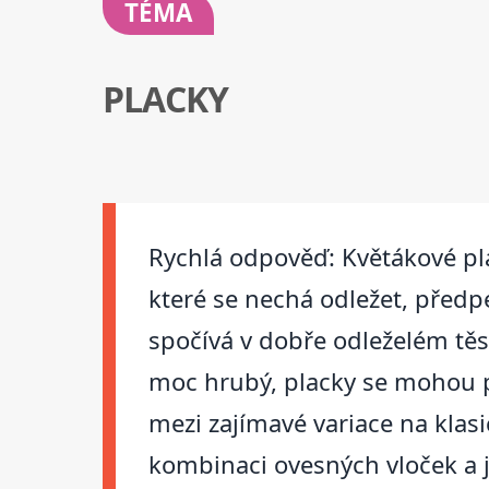
TÉMA
PLACKY
Rychlá odpověď: Květákové plac
které se nechá odležet, předp
spočívá v dobře odleželém těs
moc hrubý, placky se mohou př
mezi zajímavé variace na klas
kombinaci ovesných vloček a j