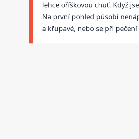
lehce oříškovou chuť. Když js
Na první pohled působí nenáp
a křupavé, nebo se při pečen