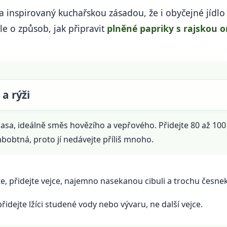
 a inspirovaný kuchařskou zásadou, že i obyčejné jídl
le o způsob, jak připravit
plněné papriky s rajskou
a rýži
asa, ideálně směs hovězího a vepřového. Přidejte 80 až 100
abobtná, proto jí nedávejte příliš mnoho.
, přidejte vejce, najemno nasekanou cibuli a trochu česne
řidejte lžíci studené vody nebo vývaru, ne další vejce.