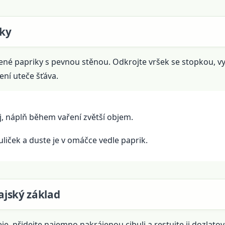
iky
ené papriky s pevnou stěnou. Odkrojte vršek se stopkou, vyj
ení uteče šťáva.
j, náplň během vaření zvětší objem.
liček a duste je v omáčce vedle paprik.
rajský základ
eje, přidejte najemno nakrájenou cibuli a restujte ji dozlat