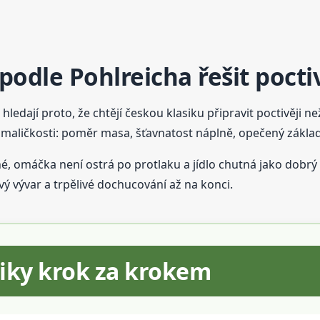
podle Pohlreicha řešit pocti
 hledají proto, že chtějí českou klasiku připravit poctivěji n
 maličkosti: poměr masa, šťavnatost náplně, opečený základ
é, omáčka není ostrá po protlaku a jídlo chutná jako dobrý 
ivý vývar a trpělivé dochucování až na konci.
riky krok za krokem