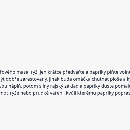
ového masa, rýži jen krátce předvařte a papriky plňte volně
být dobře zarestovaný, jinak bude omáčka chutnat ploše a k
vou náplň, potom silný rajský základ a papriky duste pomal
moc rýže nebo prudké vaření, kvůli kterému papriky poprask