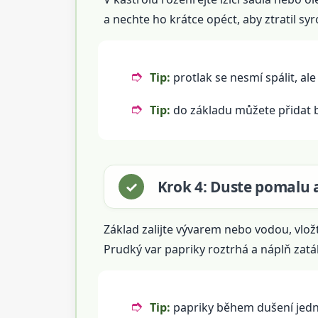
a nechte ho krátce opéct, aby ztratil s
Tip:
protlak se nesmí spálit, al
Tip:
do základu můžete přidat b
Krok 4: Duste pomalu 
Základ zalijte vývarem nebo vodou, vlo
Prudký var papriky roztrhá a náplň zatáh
Tip:
papriky během dušení jedn