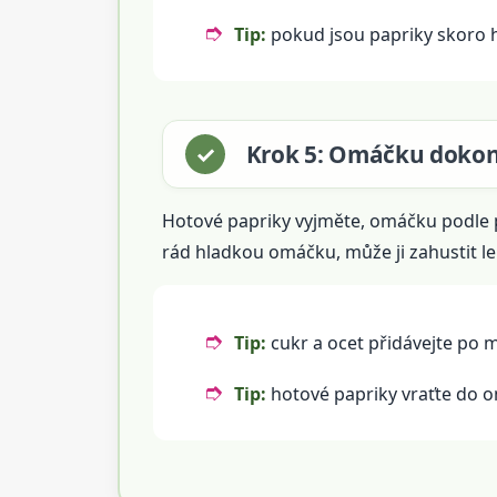
Tip:
pokud jsou papriky skoro h
Krok 5: Omáčku dokon
Hotové papriky vyjměte, omáčku podle 
rád hladkou omáčku, může ji zahustit l
Tip:
cukr a ocet přidávejte po 
Tip:
hotové papriky vraťte do o