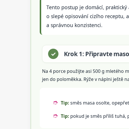
Tento postup je domácí, praktický
o slepé opisování cizího receptu, a
a správnou konzistenci.
Krok 1: Připravte maso 
Na 4 porce použijte asi 500 g mletého m
jen do poloměkka. Rýže v náplni ještě n
Tip:
směs masa osolte, opepřete
Tip:
pokud je směs příliš tuhá, p