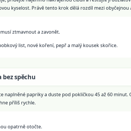
yrovou kyselost. Právě tento krok dělá rozdíl mezi obyčejno
e musí ztmavnout a zavonět.
obkový list, nové koření, pepř a malý kousek skořice.
a bez spěchu
žte naplněné papriky a duste pod pokličkou 45 až 60 minut.
ne příliš rychle.
ou opatrně otočte.