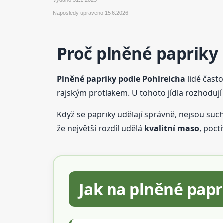
Naposledy upraveno
15.6.2026
Proč plněné papriky 
Plněné papriky podle Pohlreicha
lidé často
rajským protlakem. U tohoto jídla rozhodují
Když se papriky udělají správně, nejsou such
že největší rozdíl udělá
kvalitní maso
, poct
Jak na plněné pap