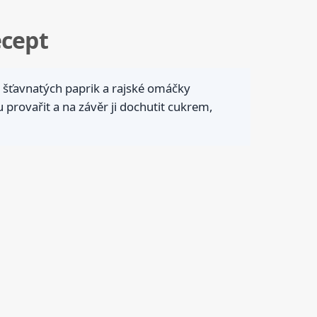
ecept
, šťavnatých paprik a rajské omáčky
provařit a na závěr ji dochutit cukrem,