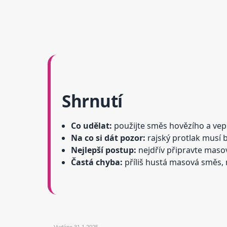
Shrnutí
Co udělat:
použijte směs hovězího a vepř
Na co si dát pozor:
rajský protlak musí 
Nejlepší postup:
nejdřív připravte maso
Častá chyba:
příliš hustá masová směs, 
Vydáno
31.1.2025