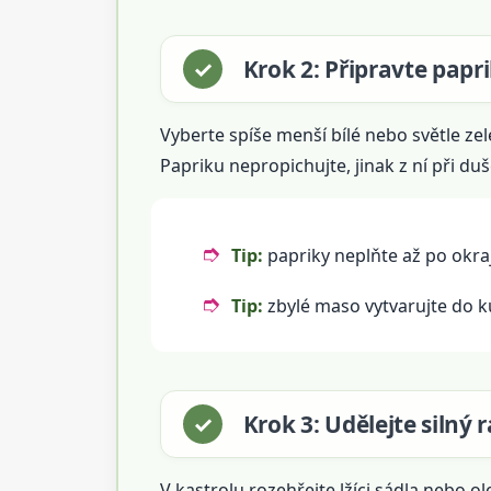
Krok 2: Připravte papr
Vyberte spíše menší bílé nebo světle zel
Papriku nepropichujte, jinak z ní při duš
Tip:
papriky neplňte až po okra
Tip:
zbylé maso vytvarujte do ku
Krok 3: Udělejte silný 
V kastrolu rozehřejte lžíci sádla nebo ol