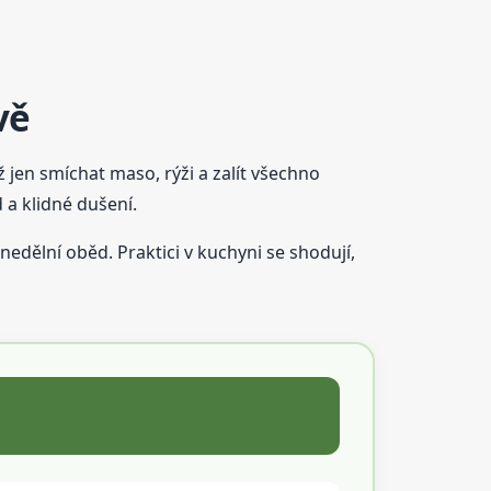
vě
ež jen smíchat maso, rýži a zalít všechno
 a klidné dušení.
nedělní oběd. Praktici v kuchyni se shodují,