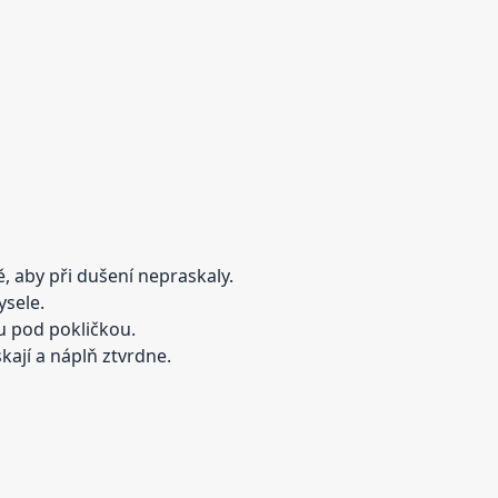
, aby při dušení nepraskaly.
ysele.
u pod pokličkou.
ají a náplň ztvrdne.