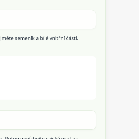
měte semeník a bílé vnitřní části.
ova. Potom vmíchejte rajský protlak