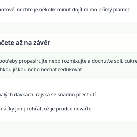
otové, nechte je několik minut dojít mimo přímý plamen.
čete až na závěr
potřeby propasírujte nebo rozmixujte a dochuťte solí, cu
ehkou jíškou nebo nechat redukovat.
malých dávkách, rajská se snadno přechutí.
máčky jen prohřát, už je prudce nevařte.