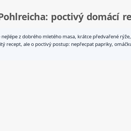
Pohlreicha: poctivý domácí r
e nejlépe z dobrého mletého masa, krátce předvařené rýže
ý recept, ale o poctivý postup: nepřecpat papriky, omáčku 