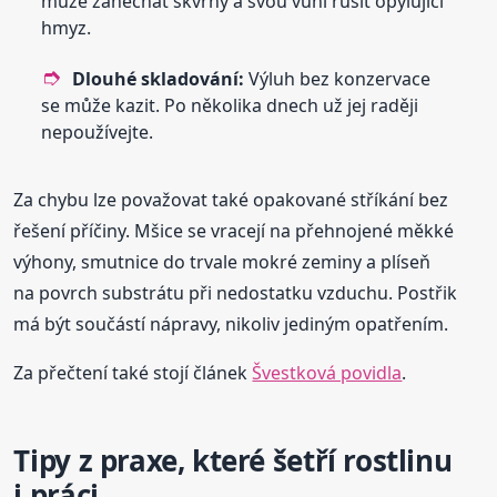
může zanechat skvrny a svou vůní rušit opylující
hmyz.
Dlouhé skladování:
Výluh bez konzervace
se může kazit. Po několika dnech už jej raději
nepoužívejte.
Za chybu lze považovat také opakované stříkání bez
řešení příčiny. Mšice se vracejí na přehnojené měkké
výhony, smutnice do trvale mokré zeminy a plíseň
na povrch substrátu při nedostatku vzduchu. Postřik
má být součástí nápravy, nikoliv jediným opatřením.
Za přečtení také stojí článek
Švestková povidla
.
Tipy z praxe, které šetří rostlinu
i práci