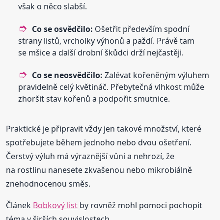
však o něco slabší.
Co se osvědčilo:
Ošetřit především spodní
strany listů, vrcholky výhonů a paždí. Právě tam
se mšice a další drobní škůdci drží nejčastěji.
Co se neosvědčilo:
Zalévat kořeněným výluhem
pravidelně celý květináč. Přebytečná vlhkost může
zhoršit stav kořenů a podpořit smutnice.
Praktické je připravit vždy jen takové množství, které
spotřebujete během jednoho nebo dvou ošetření.
Čerstvý výluh má výraznější vůni a nehrozí, že
na rostlinu nanesete zkvašenou nebo mikrobiálně
znehodnocenou směs.
Článek
Bobkový list
by rovněž mohl pomoci pochopit
téma v širších souvislostech.