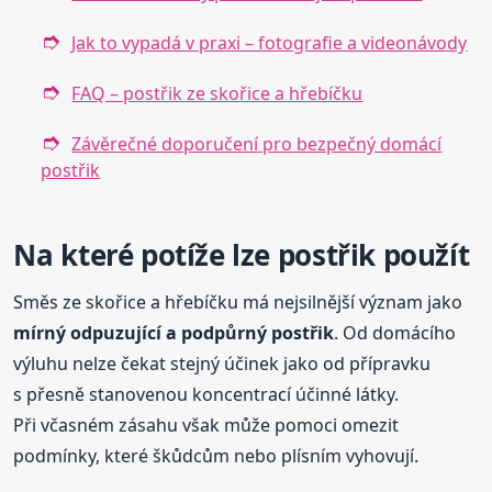
Jak to vypadá v praxi – fotografie a videonávody
FAQ – postřik ze skořice a hřebíčku
Závěrečné doporučení pro bezpečný domácí
postřik
Na které potíže lze postřik použít
Směs ze skořice a hřebíčku má nejsilnější význam jako
mírný odpuzující a podpůrný postřik
. Od domácího
výluhu nelze čekat stejný účinek jako od přípravku
s přesně stanovenou koncentrací účinné látky.
Při včasném zásahu však může pomoci omezit
podmínky, které škůdcům nebo plísním vyhovují.