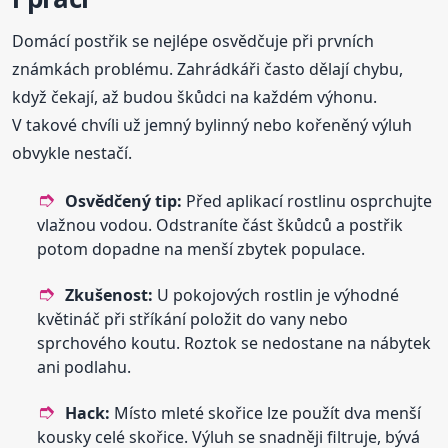
Domácí postřik se nejlépe osvědčuje při prvních
známkách problému. Zahrádkáři často dělají chybu,
když čekají, až budou škůdci na každém výhonu.
V takové chvíli už jemný bylinný nebo kořeněný výluh
obvykle nestačí.
Osvědčený tip:
Před aplikací rostlinu osprchujte
vlažnou vodou. Odstraníte část škůdců a postřik
potom dopadne na menší zbytek populace.
Zkušenost:
U pokojových rostlin je výhodné
květináč při stříkání položit do vany nebo
sprchového koutu. Roztok se nedostane na nábytek
ani podlahu.
Hack:
Místo mleté skořice lze použít dva menší
kousky celé skořice. Výluh se snadněji filtruje, bývá