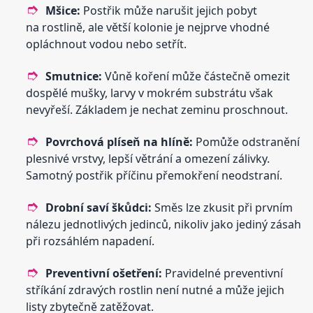
Mšice:
Postřik může narušit jejich pobyt
na rostlině, ale větší kolonie je nejprve vhodné
opláchnout vodou nebo setřít.
Smutnice:
Vůně koření může částečně omezit
dospělé mušky, larvy v mokrém substrátu však
nevyřeší. Základem je nechat zeminu proschnout.
Povrchová plíseň na hlíně:
Pomůže odstranění
plesnivé vrstvy, lepší větrání a omezení zálivky.
Samotný postřik příčinu přemokření neodstraní.
Drobní saví škůdci:
Směs lze zkusit při prvním
nálezu jednotlivých jedinců, nikoliv jako jediný zásah
při rozsáhlém napadení.
Preventivní ošetření:
Pravidelné preventivní
stříkání zdravých rostlin není nutné a může jejich
listy zbytečně zatěžovat.