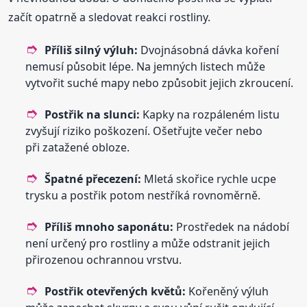
začít opatrně a sledovat reakci rostliny.
Příliš silný výluh:
Dvojnásobná dávka koření
nemusí působit lépe. Na jemných listech může
vytvořit suché mapy nebo způsobit jejich zkroucení.
Postřik na slunci:
Kapky na rozpáleném listu
zvyšují riziko poškození. Ošetřujte večer nebo
při zatažené obloze.
Špatné přecezení:
Mletá skořice rychle ucpe
trysku a postřik potom nestříká rovnoměrně.
Příliš mnoho saponátu:
Prostředek na nádobí
není určený pro rostliny a může odstranit jejich
přirozenou ochrannou vrstvu.
Postřik otevřených květů:
Kořeněný výluh