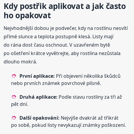
Kdy postřik aplikovat a jak často
ho opakovat
Nejvhodnější dobou je podvečer, kdy na rostlinu nesvítí
přímé slunce a teplota postupně klesá. Listy mají
do rána dost času oschnout. V uzavřeném bytě
po ošetření krátce vyvětrejte, aby rostlina nezůstala
dlouho mokrá.
První aplikace:
Při objevení několika škůdců
nebo prvních známek povrchové plísně.
Druhá aplikace:
Podle stavu rostliny za tři až
pět dní.
Další opakování:
Nejvýše dvakrát až třikrát
po sobě, pokud listy nevykazují známky poškození.