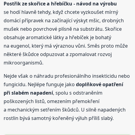
Postřik ze skořice a hřebíčku - návod na výrobu
se hodí hlavně tehdy, když chcete vyzkoušet mírný
domácí přípravek na začínající výskyt mšic, drobných
mušek nebo povrchové plísně na substrátu. Skořice
obsahuje aromatické látky a hřebíček je bohatý
na eugenol, který má výraznou vůni. Směs proto může
některé škůdce odpuzovat a zpomalovat rozvoj
mikroorganismů.
Nejde však o náhradu profesionálního insekticidu nebo
fungicidu. Nejlépe funguje jako
doplňkové opatření
při slabém napadení
, spolu s odstraněním
poškozených listů, omezením přemokření
a mechanickým setřením škůdců. U silně napadených
rostlin bývá samotný kořeněný výluh příliš slabý.