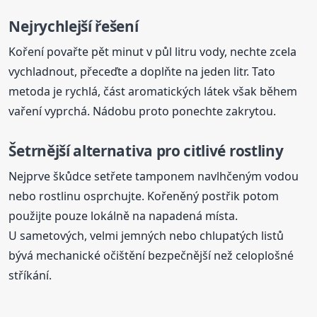
Nejrychlejší řešení
Koření povařte pět minut v půl litru vody, nechte zcela
vychladnout, přeceďte a doplňte na jeden litr. Tato
metoda je rychlá, část aromatických látek však během
vaření vyprchá. Nádobu proto ponechte zakrytou.
Šetrnější alternativa pro citlivé rostliny
Nejprve škůdce setřete tamponem navlhčeným vodou
nebo rostlinu osprchujte. Kořeněný postřik potom
použijte pouze lokálně na napadená místa.
U sametových, velmi jemných nebo chlupatých listů
bývá mechanické očištění bezpečnější než celoplošné
stříkání.