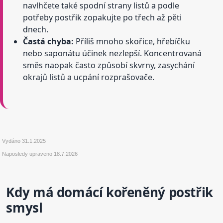
navlhčete také spodní strany listů a podle
potřeby postřik zopakujte po třech až pěti
dnech.
Častá chyba:
Příliš mnoho skořice, hřebíčku
nebo saponátu účinek nezlepší. Koncentrovaná
směs naopak často způsobí skvrny, zasychání
okrajů listů a ucpání rozprašovače.
Vydáno
31.1.2025
Naposledy upraveno
18.7.2026
Kdy má domácí kořeněný postřik
smysl