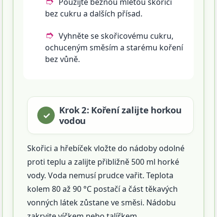
Použijte běžnou mletou skořici
bez cukru a dalších přísad.
Vyhněte se skořicovému cukru,
ochuceným směsím a starému koření
bez vůně.
Krok 2: Koření zalijte horkou
vodou
Skořici a hřebíček vložte do nádoby odolné
proti teplu a zalijte přibližně 500 ml horké
vody. Voda nemusí prudce vařit. Teplota
kolem 80 až 90 °C postačí a část těkavých
vonných látek zůstane ve směsi. Nádobu
zakryjte víčkem nebo talířkem.