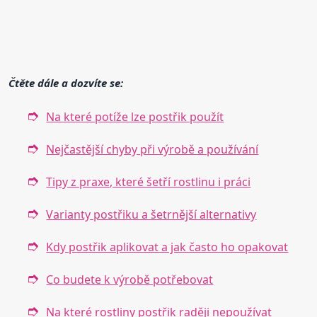
Čtěte dále a dozvíte se:
Na které potíže lze postřik použít
Nejčastější chyby při výrobě a používání
Tipy z praxe, které šetří rostlinu i práci
Varianty postřiku a šetrnější alternativy
Kdy postřik aplikovat a jak často ho opakovat
Co budete k výrobě potřebovat
Na které rostliny postřik raději nepoužívat