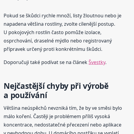
Pokud se škůdci rychle množí, listy žloutnou nebo je
napadena většina rostliny, zvolte cílenější postup.
U pokojových rostlin často pomůže izolace,
osprchování, draselné mýdlo nebo registrovaný
přípravek určený proti konkrétnímu škůdci.
Doporučuji také podívat se na článek
Švestky
.
Nejčastější chyby při výrobě
a používání
Většina neúspěchů nevzniká tím, že by ve směsi bylo
málo koření. Častěji je problémem příliš vysoká
koncentrace, nedostatečné přecezení nebo aplikace
v nevhodnou dobu. U domácího postřiku se vyplatí