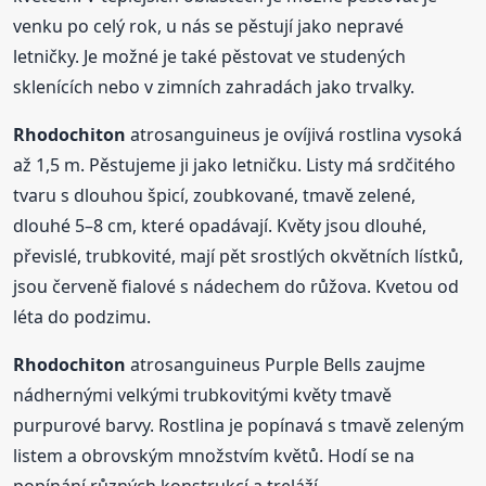
venku po celý rok, u nás se pěstují jako nepravé
letničky. Je možné je také pěstovat ve studených
sklenících nebo v zimních zahradách jako trvalky.
Rhodochiton
atrosanguineus je ovíjivá rostlina vysoká
až 1,5 m. Pěstujeme ji jako letničku. Listy má srdčitého
tvaru s dlouhou špicí, zoubkované, tmavě zelené,
dlouhé 5–8 cm, které opadávají. Květy jsou dlouhé,
převislé, trubkovité, mají pět srostlých okvětních lístků,
jsou červeně fialové s nádechem do růžova. Kvetou od
léta do podzimu.
Rhodochiton
atrosanguineus Purple Bells zaujme
nádhernými velkými trubkovitými květy tmavě
purpurové barvy. Rostlina je popínavá s tmavě zeleným
listem a obrovským množstvím květů. Hodí se na