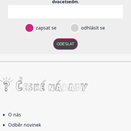
dvacetsedm
.
zapsat se
odhlásit se
ODESLAT
O nás
Odběr novinek