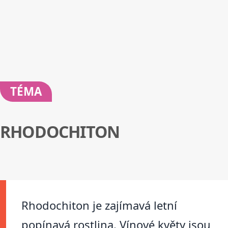
TÉMA
RHODOCHITON
Rhodochiton je zajímavá letní
popínavá rostlina. Vínové květy jsou