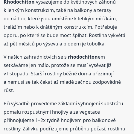
Rhodochiton
vysazujeme do květinových záhonů
k lehkým konstrukcím, také na balkony a terasy
do nádob, které jsou umístěné k lehkým mřížkám,
trelážím nebo k drátěným konstrukcím. Potřebuje
oporu, po které se bude moct šplhat. Rostlina vykvétá
až pět měsíců po výsevu a plodem je tobolka.
V našich zahradnictvích se s
rhodochiton
em
setkáváme jen málo, protože se musí vysévat již
v listopadu. Starší rostliny běžně doma přezimují
a nemusí se tak čekat až mladé začnou zodpovědně
růst.
Při výsadbě provedeme základní vyhnojení substrátu
pomalu rozpustnými hnojivy a za vegetace
přihnojujeme 1–2x týdně hnojivem pro balkonové
rostliny. Zálivku podřizujeme průběhu počasí, rostlinu