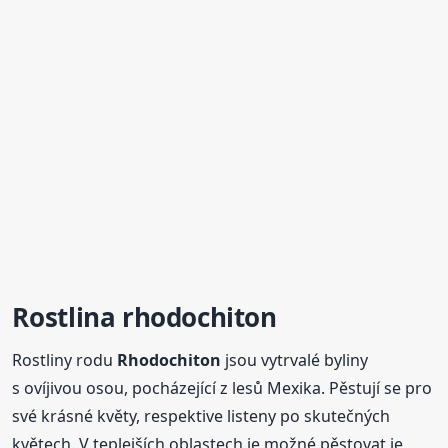
Rostlina
rhodochiton
Rostliny rodu
Rhodochiton
jsou vytrvalé byliny
s ovíjivou osou, pocházející z lesů Mexika. Pěstují se pro
své krásné květy, respektive listeny po skutečných
květech. V teplejších oblastech je možné pěstovat je