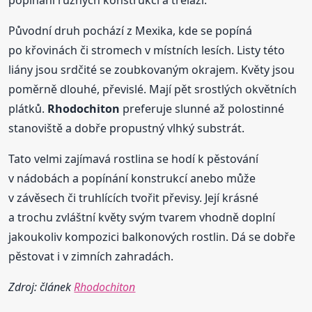
popínání různých konstrukcí a treláží.
Původní druh pochází z Mexika, kde se popíná
po křovinách či stromech v místních lesích. Listy této
liány jsou srdčité se zoubkovaným okrajem. Květy jsou
poměrně dlouhé, převislé. Mají pět srostlých okvětních
plátků.
Rhodochiton
preferuje slunné až polostinné
stanoviště a dobře propustný vlhký substrát.
Tato velmi zajímavá rostlina se hodí k pěstování
v nádobách a popínání konstrukcí anebo může
v závěsech či truhlících tvořit převisy. Její krásné
a trochu zvláštní květy svým tvarem vhodně doplní
jakoukoliv kompozici balkonových rostlin. Dá se dobře
pěstovat i v zimních zahradách.
Zdroj: článek
Rhodochiton