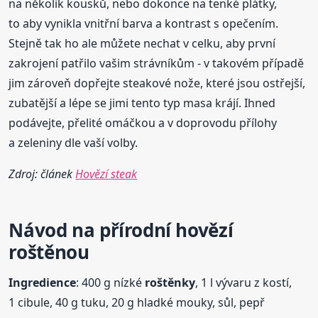
na několik kousků, nebo dokonce na tenké plátky,
to aby vynikla vnitřní barva a kontrast s opečením.
Stejně tak ho ale můžete nechat v celku, aby první
zakrojení patřilo vašim strávníkům - v takovém případě
jim zároveň dopřejte steakové nože, které jsou ostřejší,
zubatější a lépe se jimi tento typ masa krájí. Ihned
podávejte, přelité omáčkou a v doprovodu přílohy
a zeleniny dle vaší volby.
Zdroj: článek
Hovězí steak
Návod na přírodní hovězí
roštěnou
Ingredience
: 400 g nízké
roštěnky
, 1 l vývaru z kostí,
1 cibule, 40 g tuku, 20 g hladké mouky, sůl, pepř