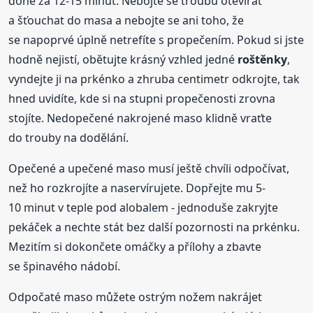
done za 12-15 minut. Nebojte se troubu otevírat
a šťouchat do masa a nebojte se ani toho, že
se napoprvé úplně netrefíte s propečením. Pokud si jste
hodně nejistí, obětujte krásný vzhled jedné
roštěnky
,
vyndejte ji na prkénko a zhruba centimetr odkrojte, tak
hned uvidíte, kde si na stupni propečenosti zrovna
stojíte. Nedopečené nakrojené maso klidně vraťte
do trouby na dodělání.
Opečené a upečené maso musí ještě chvíli odpočívat,
než ho rozkrojíte a naservírujete. Dopřejte mu 5-
10 minut v teple pod alobalem - jednoduše zakryjte
pekáček a nechte stát bez další pozornosti na prkénku.
Mezitím si dokončete omáčky a přílohy a zbavte
se špinavého nádobí.
Odpočaté maso můžete ostrým nožem nakrájet