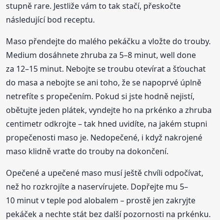
stupně rare. Jestliže vám to tak stačí, přeskočte
následující bod receptu.
Maso přendejte do malého pekáčku a vložte do trouby.
Medium dosáhnete zhruba za 5–8 minut, well done
za 12–15 minut. Nebojte se troubu otevírat a šťouchat
do masa a nebojte se ani toho, že se napoprvé úplně
netrefíte s propečením. Pokud si jste hodně nejistí,
obětujte jeden plátek, vyndejte ho na prkénko a zhruba
centimetr odkrojte – tak hned uvidíte, na jakém stupni
propečenosti maso je. Nedopečené, i když nakrojené
maso klidně vraťte do trouby na dokončení.
Opečené a upečené maso musí ještě chvíli odpočívat,
než ho rozkrojíte a naservírujete. Dopřejte mu 5–
10 minut v teple pod alobalem – prostě jen zakryjte
pekáček a nechte stát bez další pozornosti na prkénku.