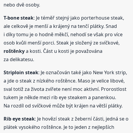
nebo dvě osoby.
T-bone steak
: Je téměř stejný jako porterhouse steak,
ale celkově je menší a krájený na tenčí plátky. Snad
i díky tomu je o hodně měkčí, nehodí se však pro více
osob kvůli menší porci. Steak je složený ze svíčkové,
roštěnky
a kosti. Část u kosti je považována
za delikatesu.
Striploin steak
: Je označován také jako New York strip,
a jde o steak z nízkého roštěnce. Maso je velice libové,
sval totiž za života zvířete není moc aktivní. Prorostlost
tukem je někde mezi rib eye steakem a panenkou.
Na rozdíl od svíčkové může být krájen na větší plátky.
Rib eye steak
: Je hovězí steak z žeberní části, jedná se o
plátek vysokého roštěnce. Je to jeden z nejlepších