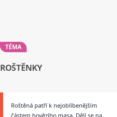
TÉMA
ROŠTĚNKY
Roštěná patří k nejoblíbenějším
částem hovězího masa. Dělí se na