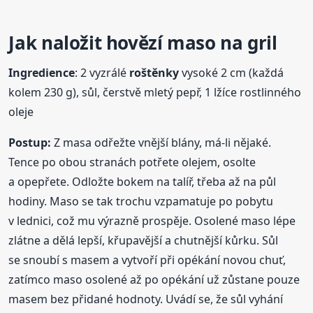
Jak naložit hovězí maso na gril
Ingredience
: 2 vyzrálé
roštěnky
vysoké 2 cm (každá
kolem 230 g), sůl, čerstvě mletý pepř, 1 lžíce rostlinného
oleje
Postup:
Z masa odřežte vnější blány, má-li nějaké.
Tence po obou stranách potřete olejem, osolte
a opepřete. Odložte bokem na talíř, třeba až na půl
hodiny. Maso se tak trochu vzpamatuje po pobytu
v lednici, což mu výrazně prospěje. Osolené maso lépe
zlátne a dělá lepší, křupavější a chutnější kůrku. Sůl
se snoubí s masem a vytvoří při opékání novou chuť,
zatímco maso osolené až po opékání už zůstane pouze
masem bez přidané hodnoty. Uvádí se, že sůl vyhání