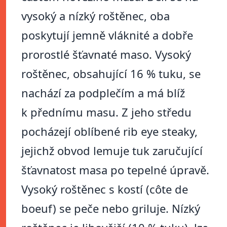
vysoký a nízký roštěnec, oba
poskytují jemně vláknité a dobře
prorostlé šťavnaté maso. Vysoký
roštěnec, obsahující 16 % tuku, se
nachází za podplečím a má blíž
k přednímu masu. Z jeho středu
pocházejí oblíbené rib eye steaky,
jejichž obvod lemuje tuk zaručující
šťavnatost masa po tepelné úpravě.
Vysoký roštěnec s kostí (côte de
boeuf) se peče nebo griluje. Nízký