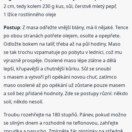
2 cm, tedy kolem 230 g kus, sůl, čerstvě mletý pepř,
1 lžíce rostlinného oleje
Postup
: Z masa odřežte vnější blány, má-li nějaké. Tence
po obou stranách potřete olejem, osolte a opepřete.
Odložte bokem na talíř, třeba až na půl hodiny. Maso
se tak trochu vzpamatuje po pobytu v lednici, což mu
výrazně prospěje. Osolené maso lépe zlátne a dělá
lepší, křupavější a chutnější kůrku. Sůl se snoubí
s masem a vytvoří při opékání novou chuť, zatímco
maso osolené až po opékání už zůstane pouze masem
a solí bez přidané hodnoty. Zde se postupy různí: někdo
solí, někdo nesolí.
Troubu rozehřejte na 180 stupňů. Pánev, pokud možno
se silným dnem a rozhodně ne teflonovou, zahřejte
zprudka a nasucho. Zmírněte žár plotýnky na středně