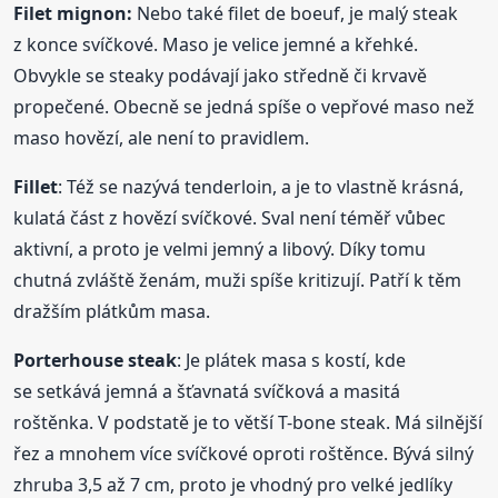
Filet mignon:
Nebo také filet de boeuf, je malý steak
z konce svíčkové. Maso je velice jemné a křehké.
Obvykle se steaky podávají jako středně či krvavě
propečené. Obecně se jedná spíše o vepřové maso než
maso hovězí, ale není to pravidlem.
Fillet
: Též se nazývá tenderloin, a je to vlastně krásná,
kulatá část z hovězí svíčkové. Sval není téměř vůbec
aktivní, a proto je velmi jemný a libový. Díky tomu
chutná zvláště ženám, muži spíše kritizují. Patří k těm
dražším plátkům masa.
Porterhouse steak
: Je plátek masa s kostí, kde
se setkává jemná a šťavnatá svíčková a masitá
roštěnka. V podstatě je to větší T-bone steak. Má silnější
řez a mnohem více svíčkové oproti roštěnce. Bývá silný
zhruba 3,5 až 7 cm, proto je vhodný pro velké jedlíky