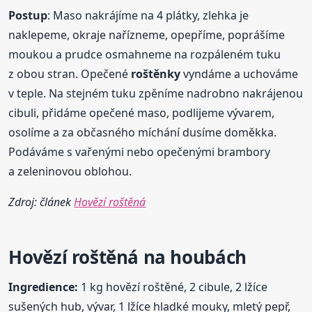
Postup
: Maso nakrájíme na 4 plátky, zlehka je
naklepeme, okraje nařízneme, opepříme, poprášíme
moukou a prudce osmahneme na rozpáleném tuku
z obou stran. Opečené
roštěnky
vyndáme a uchováme
v teple. Na stejném tuku zpěníme nadrobno nakrájenou
cibuli, přidáme opečené maso, podlijeme vývarem,
osolíme a za občasného míchání dusíme doměkka.
Podáváme s vařenými nebo opečenými brambory
a zeleninovou oblohou.
Zdroj: článek
Hovězí roštěná
Hovězí roštěná na houbách
Ingredience:
1 kg hovězí roštěné, 2 cibule, 2 lžíce
sušených hub, vývar, 1 lžíce hladké mouky, mletý pepř,