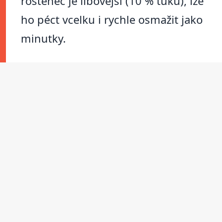
roštěnec je libovější (10 % tuku), lze
ho péct vcelku i rychle osmažit jako
minutky.