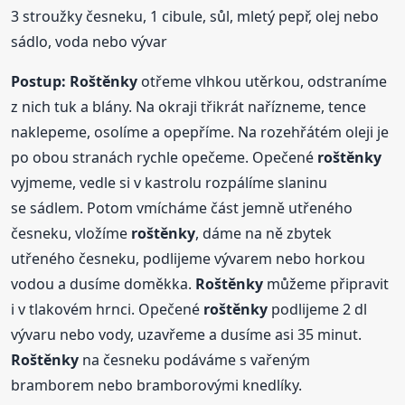
3 stroužky česneku, 1 cibule, sůl, mletý pepř, olej nebo
sádlo, voda nebo vývar
Postup:
Roštěnky
otřeme vlhkou utěrkou, odstraníme
z nich tuk a blány. Na okraji třikrát nařízneme, tence
naklepeme, osolíme a opepříme. Na rozehřátém oleji je
po obou stranách rychle opečeme. Opečené
roštěnky
vyjmeme, vedle si v kastrolu rozpálíme slaninu
se sádlem. Potom vmícháme část jemně utřeného
česneku, vložíme
roštěnky
, dáme na ně zbytek
utřeného česneku, podlijeme vývarem nebo horkou
vodou a dusíme doměkka.
Roštěnky
můžeme připravit
i v tlakovém hrnci. Opečené
roštěnky
podlijeme 2 dl
vývaru nebo vody, uzavřeme a dusíme asi 35 minut.
Roštěnky
na česneku podáváme s vařeným
bramborem nebo bramborovými knedlíky.