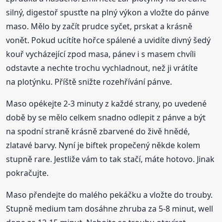
silný, digestoř spusťte na plný výkon a vložte do pánve
maso. Mělo by začít prudce syčet, prskat a krásně
vonět. Pokud ucítíte hořce spálené a uvidíte divný šedý
kouř vycházející zpod masa, pánev i s masem chvíli
odstavte a nechte trochu vychladnout, než ji vrátíte
na plotýnku. Příště snižte rozehřívání pánve.
Maso opékejte 2-3 minuty z každé strany, po uvedené
době by se mělo celkem snadno odlepit z pánve a být
na spodní straně krásně zbarvené do živě hnědé,
zlatavé barvy. Nyní je biftek propečený někde kolem
stupně rare. Jestliže vám to tak stačí, máte hotovo. Jinak
pokračujte.
Maso přendejte do malého pekáčku a vložte do trouby.
Stupně medium tam dosáhne zhruba za 5-8 minut, well