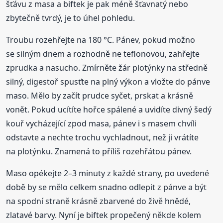
šťávu z masa a biftek je pak méně šťavnatý nebo
zbytečně tvrdý, je to úhel pohledu.
Troubu rozehřejte na 180 °C. Pánev, pokud možno
se silným dnem a rozhodně ne teflonovou, zahřejte
zprudka a nasucho. Zmírněte žár plotýnky na středně
silný, digestoř spusťte na plný výkon a vložte do pánve
maso. Mělo by začít prudce syčet, prskat a krásně
vonět. Pokud ucítíte hořce spálené a uvidíte divný šedý
kouř vycházející zpod masa, pánev i s masem chvíli
odstavte a nechte trochu vychladnout, než ji vrátíte
na plotýnku. Znamená to příliš rozehřátou pánev.
Maso opékejte 2–3 minuty z každé strany, po uvedené
době by se mělo celkem snadno odlepit z pánve a být
na spodní straně krásně zbarvené do živě hnědé,
zlatavé barvy. Nyní je biftek propečený někde kolem