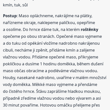
kmín, tuk, sůl
Postup
: Maso opláchneme, nakrájíme na plátky,
nařízneme okraje, naklepeme paličkou, opepříme
a osolíme. Do hrnce dáme tuk, na kterém
roštěnky
opečeme po obou stranách. Opečené maso vyjmeme
a do tuku od opékání vložíme nadrobno nakrájenou
cibuli, necháme ji zpěnit, přidáme kmín a zalijeme
vlažnou vodou. Přidáme opečené maso, přikryjeme
pokličkou a dusíme 1 hodinu doměkka, během dušení
maso občas obracíme a podléváme vlažnou vodou.
Houby, nasekané nadrobno, uvaříme v malém množství
vody doměkka. Měkké maso vyjmeme a přendáme
do čistého hrnce. Šťávu zaprášíme hladkou moukou,
případně zředíme vlažnou vodou nebo vývarem a asi
30 minut povaříme. Hotovou omáčku přelijeme přes