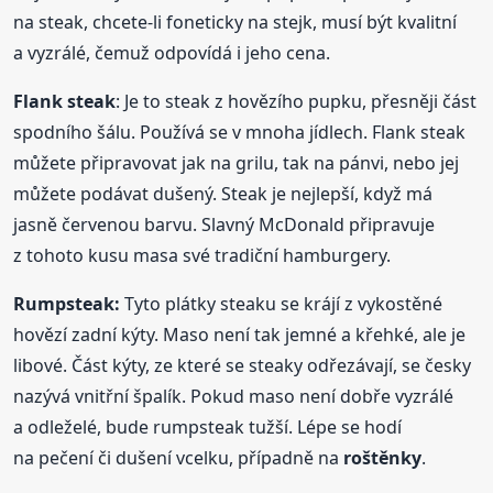
na steak, chcete-li foneticky na stejk, musí být kvalitní
a vyzrálé, čemuž odpovídá i jeho cena.
Flank steak
: Je to steak z hovězího pupku, přesněji část
spodního šálu. Používá se v mnoha jídlech. Flank steak
můžete připravovat jak na grilu, tak na pánvi, nebo jej
můžete podávat dušený. Steak je nejlepší, když má
jasně červenou barvu. Slavný McDonald připravuje
z tohoto kusu masa své tradiční hamburgery.
Rumpsteak:
Tyto plátky steaku se krájí z vykostěné
hovězí zadní kýty. Maso není tak jemné a křehké, ale je
libové. Část kýty, ze které se steaky odřezávají, se česky
nazývá vnitřní špalík. Pokud maso není dobře vyzrálé
a odleželé, bude rumpsteak tužší. Lépe se hodí
na pečení či dušení vcelku, případně na
roštěnky
.