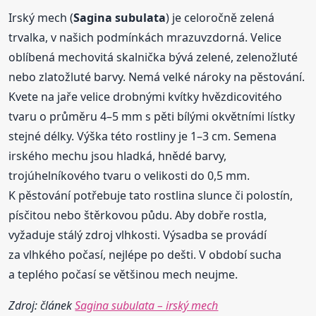
Irský mech (
Sagina
subulata
) je celoročně zelená
trvalka, v našich podmínkách mrazuvzdorná. Velice
oblíbená mechovitá skalnička bývá zelené, zelenožluté
nebo zlatožluté barvy. Nemá velké nároky na pěstování.
Kvete na jaře velice drobnými kvítky hvězdicovitého
tvaru o průměru 4–5 mm s pěti bílými okvětními lístky
stejné délky. Výška této rostliny je 1–3 cm. Semena
irského mechu jsou hladká, hnědé barvy,
trojúhelníkového tvaru o velikosti do 0,5 mm.
K pěstování potřebuje tato rostlina slunce či polostín,
písčitou nebo štěrkovou půdu. Aby dobře rostla,
vyžaduje stálý zdroj vlhkosti. Výsadba se provádí
za vlhkého počasí, nejlépe po dešti. V období sucha
a teplého počasí se většinou mech neujme.
Zdroj: článek
Sagina subulata – irský mech