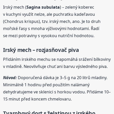
Irský mech (
Sagina
subulata
) – zelený koberec
v kuchyni využít nelze, ale puchratku kadeřavou
(Chondrus krispus), tzv. irský mech, ano. Je to druh
mořské řasy s mnoha výživovými hodnotami. Řadí
se mezi potraviny s vysokou nutriční hodnotou.
Irský mech – rozjasňovač piva
Přidáním irského mechu se napomáhá srážení bílkoviny
v mladině. Neovlivňuje chuť ani barvu výsledného piva.
Návod:
Doporučená dávka je 3–5 g na 20 litrů mladiny.
Minimálně 1 hodinu před použitím nalámaný
dehydratujeme ve sklenici s horkou vodou. Přidáme 10–
15 minut před koncem chmelovaru.
Tvarohový dort s želatinou z irského