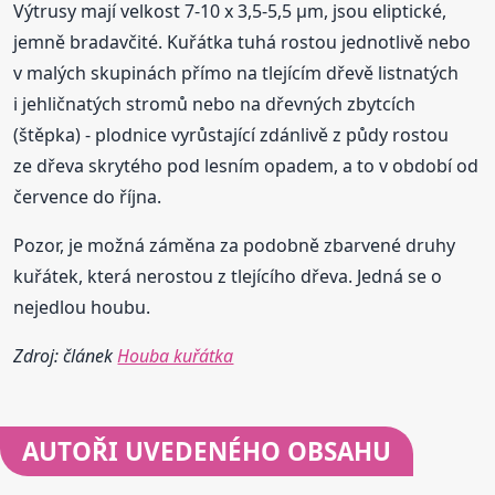
Výtrusy mají velkost 7-10 x 3,5-5,5 µm, jsou eliptické,
jemně bradavčité. Kuřátka tuhá rostou jednotlivě nebo
v malých skupinách přímo na tlejícím dřevě listnatých
i jehličnatých stromů nebo na dřevných zbytcích
(štěpka) - plodnice vyrůstající zdánlivě z půdy rostou
ze dřeva skrytého pod lesním opadem, a to v období od
července do října.
Pozor, je možná záměna za podobně zbarvené druhy
kuřátek, která nerostou z tlejícího dřeva. Jedná se o
nejedlou houbu.
Zdroj: článek
Houba kuřátka
AUTOŘI UVEDENÉHO OBSAHU