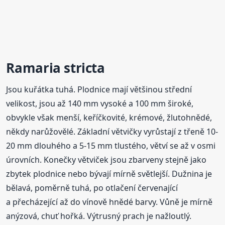
Ramaria
stricta
Jsou kuřátka tuhá. Plodnice mají většinou střední
velikost, jsou až 140 mm vysoké a 100 mm široké,
obvykle však menší, keříčkovité, krémové, žlutohnědé,
někdy narůžovělé. Základní větvičky vyrůstají z třeně 10-
20 mm dlouhého a 5-15 mm tlustého, větví se až v osmi
úrovních. Konečky větviček jsou zbarveny stejně jako
zbytek plodnice nebo bývají mírně světlejší. Dužnina je
bělavá, poměrně tuhá, po otlačení červenající
a přecházející až do vínově hnědé barvy. Vůně je mírně
anýzová, chuť hořká. Výtrusný prach je nažloutlý.