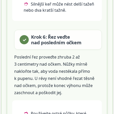
Silnější keř může nést delší tažeň
nebo dva kratší tažně.
Krok 6: Řez veďte
nad posledním očkem
Poslední řez proveďte zhruba 2 až
3 centimetry nad očkem. Nůžky mírně
nakloňte tak, aby voda nestékala přímo
k pupenu. U révy není vhodné řezat těsně
nad očkem, protože konec výhonu může
zaschnout a poškodit jej.
Používejte ostré nůžky, které