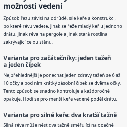
možnosti vedení
Způsob řezu závisí na odrůdě, síle keře a konstrukci,
po které révu vedete. Jinak se řeže mladý keř u jednoho
drátu, jinak réva na pergole a jinak stará rostlina
zakrývající celou stěnu.
Varianta pro začátečníky: jeden tažeň
a jeden čípek
Nejpřehlednější je ponechat jeden zdravý tažeň se 6 až
10 očky a pod ním krátký zásobní čípek se dvěma očky.
Tento způsob se snadno kontroluje a každoročně
opakuje. Hodí se pro menší keře vedené podél drátu.
Varianta pro silné keře: dva kratší tažně
Silná réva může nést dva tažně směřující na opačné