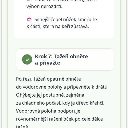
výhon nerozdrtí.
Silnější čepel nůžek směřujte
k části, která na keři zůstává.
Krok 7: Tažeň ohněte
a přivažte
Po řezu tažeň opatrně ohněte
do vodorovné polohy a připevněte k drátu.
Ohýbejte jej postupně, zejména
za chladného počasí, kdy je dřevo křehčí.
Vodorovná poloha podporuje
rovnoměrnější rašení oček po celé délce
tažně.