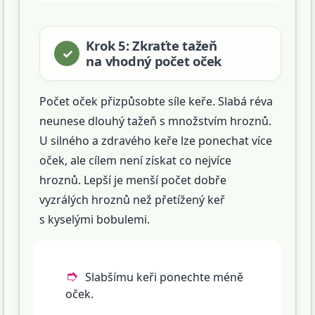
Krok 5: Zkraťte tažeň
na vhodný počet oček
Počet oček přizpůsobte síle keře. Slabá réva
neunese dlouhý tažeň s množstvím hroznů.
U silného a zdravého keře lze ponechat více
oček, ale cílem není získat co nejvíce
hroznů. Lepší je menší počet dobře
vyzrálých hroznů než přetížený keř
s kyselými bobulemi.
Slabšímu keři ponechte méně
oček.