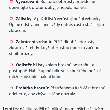
Vyvazování:
Rostoucí letorosty pravidelně
upevňujte k drátům, aby je nepolámal vítr.
Zálistky:
V paždí listů vyrůstají boční výhonky.
Úplné odstranění není vždy nutné, často stačí jejich
zkrácení.
Zakrácení vrcholů:
Příliš dlouhé letorosty
zkraťte až tehdy, když přerostou oporu a začnou
stínit hrozny.
Odlistění:
Listy kolem hroznů odstraňujte
postupně. Náhlé úplné odkrytí za horkého počasí
může způsobit spálení bobulí.
Probírka hroznů:
Přetíženému keři část hroznů
odeberte, aby zbývající lépe dozrály.
Letní řez dělejte raději několikrát po menších zásazích.