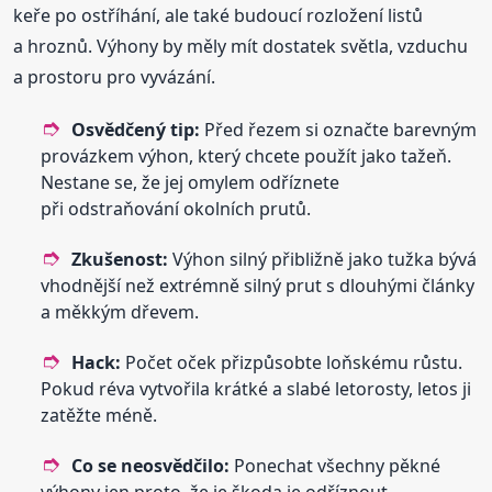
keře po ostříhání, ale také budoucí rozložení listů
a hroznů. Výhony by měly mít dostatek světla, vzduchu
a prostoru pro vyvázání.
Osvědčený tip:
Před řezem si označte barevným
provázkem výhon, který chcete použít jako tažeň.
Nestane se, že jej omylem odříznete
při odstraňování okolních prutů.
Zkušenost:
Výhon silný přibližně jako tužka bývá
vhodnější než extrémně silný prut s dlouhými články
a měkkým dřevem.
Hack:
Počet oček přizpůsobte loňskému růstu.
Pokud réva vytvořila krátké a slabé letorosty, letos ji
zatěžte méně.
Co se neosvědčilo:
Ponechat všechny pěkné