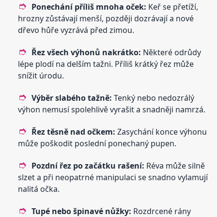
Ponechání příliš mnoha oček:
Keř se přetíží,
hrozny zůstávají menší, později dozrávají a nové
dřevo hůře vyzrává před zimou.
Řez všech výhonů nakrátko:
Některé odrůdy
lépe plodí na delším tažni. Příliš krátký řez může
snížit úrodu.
Výběr slabého tažně:
Tenký nebo nedozrálý
výhon nemusí spolehlivě vyrašit a snadněji namrzá.
Řez těsně nad očkem:
Zasychání konce výhonu
může poškodit poslední ponechaný pupen.
Pozdní řez po začátku rašení:
Réva může silně
slzet a při neopatrné manipulaci se snadno vylamují
nalitá očka.
Tupé nebo špinavé nůžky:
Rozdrcené rány