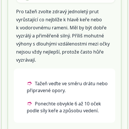
Pro tažeň zvolte zdravý jednoletý prut
vyrůstající co nejblíže k hlavě keře nebo
k vodorovnému rameni. Měl by být dobře
vyzrálý a přiměřeně silný. Příliš mohutné
výhony s dlouhými vzdálenostmi mezi očky
nejsou vždy nejlepší, protože často hůře
vyzrávají.
Tažeň veďte ve směru drátu nebo
připravené opory.
Ponechte obvykle 6 až 10 oček
podle síly keře a způsobu vedení.