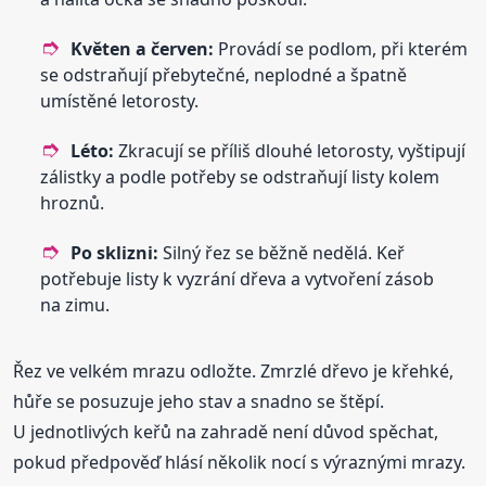
Květen a červen:
Provádí se podlom, při kterém
se odstraňují přebytečné, neplodné a špatně
umístěné letorosty.
Léto:
Zkracují se příliš dlouhé letorosty, vyštipují
zálistky a podle potřeby se odstraňují listy kolem
hroznů.
Po sklizni:
Silný řez se běžně nedělá. Keř
potřebuje listy k vyzrání dřeva a vytvoření zásob
na zimu.
Řez ve velkém mrazu odložte. Zmrzlé dřevo je křehké,
hůře se posuzuje jeho stav a snadno se štěpí.
U jednotlivých keřů na zahradě není důvod spěchat,
pokud předpověď hlásí několik nocí s výraznými mrazy.