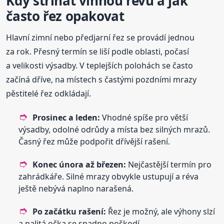
Kdy stříhat vinnou révu a jak
často řez opakovat
Hlavní zimní nebo předjarní řez se provádí jednou
za rok. Přesný termín se liší podle oblasti, počasí
a velikosti výsadby. V teplejších polohách se často
začíná dříve, na místech s častými pozdními mrazy
pěstitelé řez odkládají.
Prosinec a leden:
Vhodné spíše pro větší
výsadby, odolné odrůdy a místa bez silných mrazů.
Časný řez může podpořit dřívější rašení.
Konec února až březen:
Nejčastější termín pro
zahrádkáře. Silné mrazy obvykle ustupují a réva
ještě nebývá naplno narašená.
Po začátku rašení:
Řez je možný, ale výhony slzí
a nalitá očka se snadno poškodí.