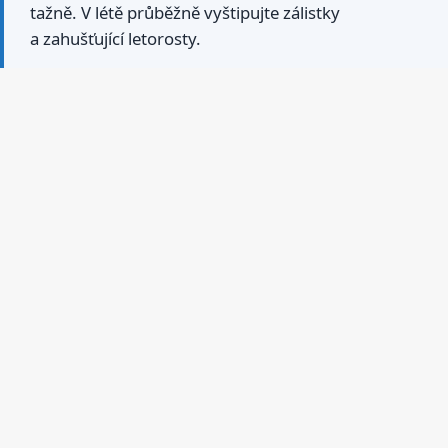
tažně. V létě průběžně vyštipujte zálistky
a zahušťující letorosty.