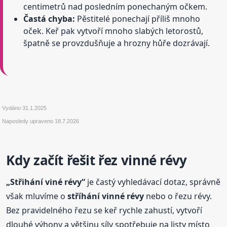
centimetrů nad posledním ponechaným očkem.
Častá chyba:
Pěstitelé ponechají příliš mnoho
oček. Keř pak vytvoří mnoho slabých letorostů,
špatně se provzdušňuje a hrozny hůře dozrávají.
Vydáno
31.1.2025
Naposledy upraveno
18.7.2026
Kdy začít řešit řez vinné révy
„Střihání viné révy“
je častý vyhledávací dotaz, správně
však mluvíme o
stříhání vinné révy
nebo o řezu révy.
Bez pravidelného řezu se keř rychle zahustí, vytvoří
dlouhé výhony a většinu síly spotřebuje na listy místo