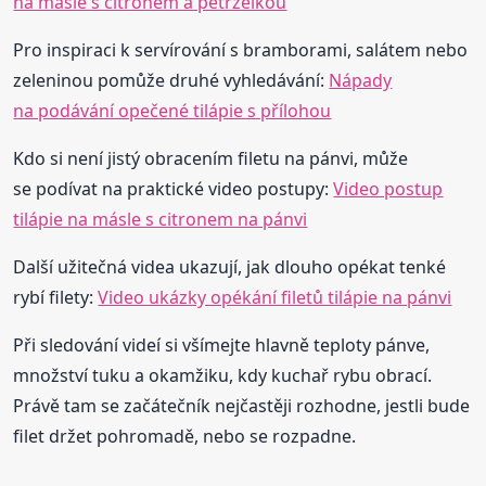
na másle s citronem a petrželkou
Pro inspiraci k servírování s bramborami, salátem nebo
zeleninou pomůže druhé vyhledávání:
Nápady
na podávání opečené tilápie s přílohou
Kdo si není jistý obracením filetu na pánvi, může
se podívat na praktické video postupy:
Video postup
tilápie na másle s citronem na pánvi
Další užitečná videa ukazují, jak dlouho opékat tenké
rybí filety:
Video ukázky opékání filetů tilápie na pánvi
Při sledování videí si všímejte hlavně teploty pánve,
množství tuku a okamžiku, kdy kuchař rybu obrací.
Právě tam se začátečník nejčastěji rozhodne, jestli bude
filet držet pohromadě, nebo se rozpadne.