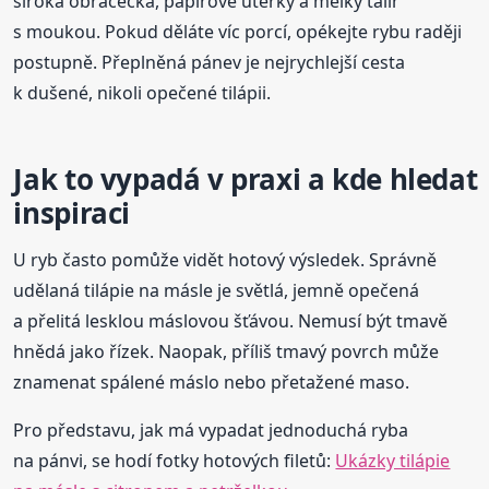
široká obracečka, papírové utěrky a mělký talíř
s moukou. Pokud děláte víc porcí, opékejte rybu raději
postupně. Přeplněná pánev je nejrychlejší cesta
k dušené, nikoli opečené tilápii.
Jak to vypadá v praxi a kde hledat
inspiraci
U ryb často pomůže vidět hotový výsledek. Správně
udělaná tilápie na másle je světlá, jemně opečená
a přelitá lesklou máslovou šťávou. Nemusí být tmavě
hnědá jako řízek. Naopak, příliš tmavý povrch může
znamenat spálené máslo nebo přetažené maso.
Pro představu, jak má vypadat jednoduchá ryba
na pánvi, se hodí fotky hotových filetů:
Ukázky tilápie