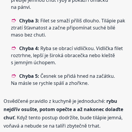
přebije jemnou chuť ryby a pokazí i omáčku
na pánvi.
Chyba 3:
Filet se smaží příliš dlouho. Tilápie pak
ztratí šťavnatost a začne připomínat suché bílé
maso bez chuti.
Chyba 4:
Ryba se obrací vidličkou. Vidlička filet
roztrhne, lepší je široká obracečka nebo kleště
s jemným úchopem.
Chyba 5:
Česnek se přidá hned na začátku.
Na másle se rychle spálí a zhořkne.
Osvědčené pravidlo z kuchyně je jednoduché:
rybu
nejdřív osušte, potom opečte a až nakonec dolaďte
chuť
. Když tento postup dodržíte, bude tilápie jemná,
voňavá a nebude se na talíři zbytečně trhat.