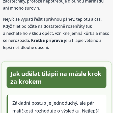
začátečníky, protože nepotřebuje dlouhou marinádu
ani mnoho surovin.
Nejvíc se vyplatí řešit správnou pánev, teplotu a čas.
Když filet položíte na dostatečně rozehřátý tuk
a necháte ho v klidu opéct, vznikne jemná kůrka a maso
se nerozpadá.
Krátká příprava
je u tilápie většinou
lepší než dlouhé dušení.
Jak udělat tilápii na másle krok
za krokem
Základní postup je jednoduchý, ale pár
maličkostí rozhoduje o výsledku. Nejlepší