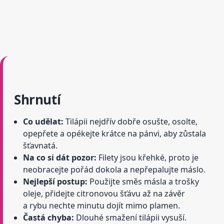
Shrnutí
Co udělat:
Tilápii nejdřív dobře osušte, osolte,
opepřete a opékejte krátce na pánvi, aby zůstala
šťavnatá.
Na co si dát pozor:
Filety jsou křehké, proto je
neobracejte pořád dokola a nepřepalujte máslo.
Nejlepší postup:
Použijte směs másla a trošky
oleje, přidejte citronovou šťávu až na závěr
a rybu nechte minutu dojít mimo plamen.
Častá chyba:
Dlouhé smažení tilápii vysuší.