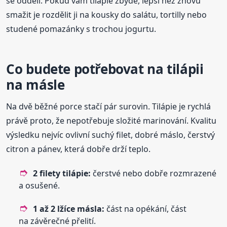
se oddělí. Pokud vám tilápie zbyde, lepší než znovu
smažit je rozdělit ji na kousky do salátu, tortilly nebo
studené pomazánky s trochou jogurtu.
Co budete potřebovat na tilápii
na másle
Na dvě běžné porce stačí pár surovin. Tilápie je rychlá
právě proto, že nepotřebuje složité marinování. Kvalitu
výsledku nejvíc ovlivní suchý filet, dobré máslo, čerstvý
citron a pánev, která dobře drží teplo.
2 filety tilápie:
čerstvé nebo dobře rozmrazené
a osušené.
1 až 2 lžíce másla:
část na opékání, část
na závěrečné přelití.