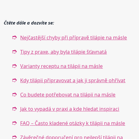
Čtěte dále a dozvíte se:
Nejčastější chyby při přípravě tilápie na másle
Tipy z praxe, aby byla tilápie šťavnatá
Varianty receptu na tilápii na másle
Kdy tilápii připravovat a jak ji správně ohřívat
Co budete potřebovat na tilápii na másle
Jak to vypadá v praxi a kde hledat inspiraci
FAQ – Často kladené otázky k tilápii na másle
Závěrečné doporučení pro nejlepší tilápii na