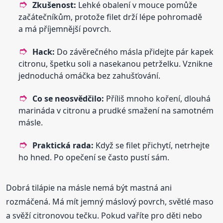
Zkušenost:
Lehké obalení v mouce pomůže
začátečníkům, protože filet drží lépe pohromadě
a má příjemnější povrch.
Hack:
Do závěrečného másla přidejte pár kapek
citronu, špetku soli a nasekanou petrželku. Vznikne
jednoduchá omáčka bez zahušťování.
Co se neosvědčilo:
Příliš mnoho koření, dlouhá
marináda v citronu a prudké smažení na samotném
másle.
Praktická rada:
Když se filet přichytí, netrhejte
ho hned. Po opečení se často pustí sám.
Dobrá tilápie na másle nemá být mastná ani
rozmáčená. Má mít jemný máslový povrch, světlé maso
a svěží citronovou tečku. Pokud vaříte pro děti nebo