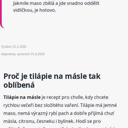
Jakmile maso zbělá a jde snadno oddělit
vidličkou, je hotovo.
Vydáno
31.1.2025
Naposledy upraveno
21.6.2026
Proč je tilápie na másle tak
oblíbená
Tilápie na másle
je recept pro chvíle, kdy chcete
rychlou večeři bez složitého vaření. Tilápie má jemné
maso, nemá výrazný rybí pach a dobře přijímá chuť
másla, citronu, česneku i bylinek. Hodí se pro