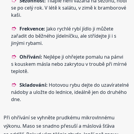
Sezónnost:
Tilápie není vázaná na sezonu, hodí
se po celý rok. V létě k salátu, v zimě k bramborové
kaši.
Frekvence:
Jako rychlé rybí jídlo ji můžete
zařadit do běžného jídelníčku, ale střídejte ji i s
jinými rybami.
Ohřívání:
Nejlépe ji ohřejete pomalu na pánvi
s kouskem másla nebo zakrytou v troubě při mírné
teplotě.
Skladování:
Hotovou rybu dejte do uzavíratelné
nádoby a uložte do lednice, ideálně jen do druhého
dne.
Při ohřívání se vyhněte prudkému mikrovlnnému
výkonu. Maso se snadno přesuší a máslová šťáva