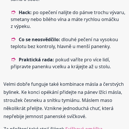
Hack:
po opečení nalijte do pánve trochu vývaru,
smetany nebo bílého vína a máte rychlou omáčku
z výpeku.
Co se neosvědčilo:
dlouhé pečení na vysokou
teplotu bez kontroly, hlavně u menší panenky.
Praktická rada:
pokud vaříte pro více lidí,
připravte panenku vcelku a krájejte až u stolu.
Velmi dobře funguje také kombinace másla a čerstvých
bylinek. Ke konci opékání přidejte na pánev lžíci másla,
stroužek česneku a snítku tymiánu. Máslem maso
několikrát přelijte. Vznikne jednoduchá chuť, která
nepřebije jemnost panenské svíčkové.