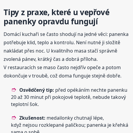
Tipy z praxe, které u vepřové
panenky opravdu fungují
Domácí kuchaři se často shodují na jedné věci: panenka
potřebuje klid, teplo a kontrolu. Není nutné ji složitě
nakládat přes noc. U kvalitního masa stačí správně
zvolená pánev, krátký čas a dobrá příloha.
V restauracích se maso často nejdřív opeče a potom
dokončuje v troubě, což doma funguje stejně dobře.
Osvědčený tip:
před opékáním nechte panenku
20 až 30 minut při pokojové teplotě, nebude takový
teplotní šok.
Zkušenost:
medailonky chutnají lépe,
když nejsou rozklepané paličkou; panenka je křehká
sama o sobě.