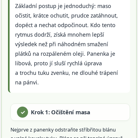
Základní postup je jednoduchý: maso
očistit, krátce ochutit, prudce zatáhnout,
dopéct a nechat odpočinout. Kdo tento
rytmus dodrží, získá mnohem lepší
výsledek než při náhodném smažení
plátků na rozpáleném oleji. Panenka je
libová, proto jí sluší rychlá úprava
a trochu tuku zvenku, ne dlouhé trápení
na pánvi.
Krok 1: Očištění masa
Nejprve z panenky odstraňte stříbřitou blánu