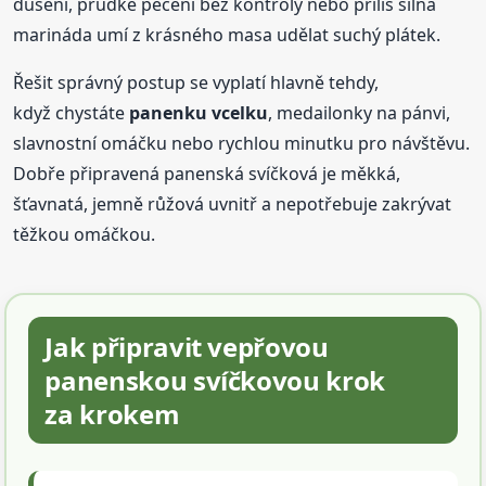
dušení, prudké pečení bez kontroly nebo příliš silná
marináda umí z krásného masa udělat suchý plátek.
Řešit správný postup se vyplatí hlavně tehdy,
když chystáte
panenku vcelku
, medailonky na pánvi,
slavnostní omáčku nebo rychlou minutku pro návštěvu.
Dobře připravená panenská svíčková je měkká,
šťavnatá, jemně růžová uvnitř a nepotřebuje zakrývat
těžkou omáčkou.
Jak připravit vepřovou
panenskou svíčkovou krok
za krokem