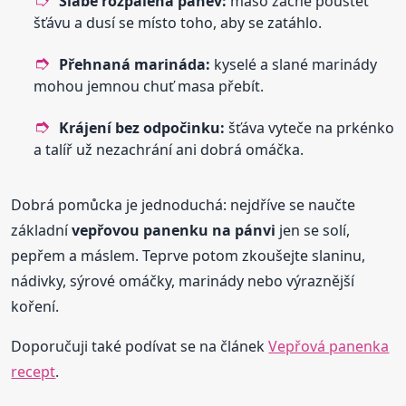
Slabě rozpálená pánev:
maso začne pouštět
šťávu a dusí se místo toho, aby se zatáhlo.
Přehnaná marináda:
kyselé a slané marinády
mohou jemnou chuť masa přebít.
Krájení bez odpočinku:
šťáva vyteče na prkénko
a talíř už nezachrání ani dobrá omáčka.
Dobrá pomůcka je jednoduchá: nejdříve se naučte
základní
vepřovou panenku na pánvi
jen se solí,
pepřem a máslem. Teprve potom zkoušejte slaninu,
nádivky, sýrové omáčky, marinády nebo výraznější
koření.
Doporučuji také podívat se na článek
Vepřová panenka
recept
.