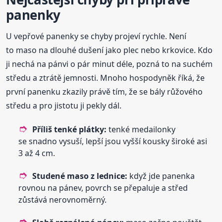
panenky
U vepřové panenky se chyby projeví rychle. Není
to maso na dlouhé dušení jako plec nebo krkovice. Kdo
ji nechá na pánvi o pár minut déle, pozná to na suchém
středu a ztrátě jemnosti. Mnoho hospodyněk říká, že
první panenku zkazily právě tím, že se bály růžového
středu a pro jistotu ji pekly dál.
Příliš tenké plátky:
tenké medailonky
se snadno vysuší, lepší jsou vyšší kousky široké asi
3 až 4 cm.
Studené maso z lednice:
když jde panenka
rovnou na pánev, povrch se přepaluje a střed
zůstává nerovnoměrný.