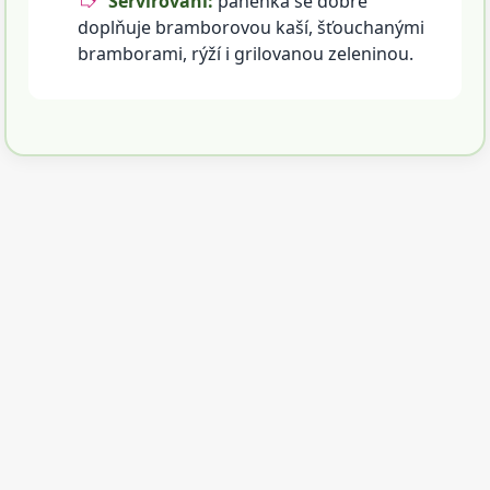
Servírování:
panenka se dobře
doplňuje bramborovou kaší, šťouchanými
bramborami, rýží i grilovanou zeleninou.