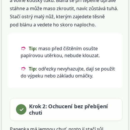
a volné kousky tuku. Blána se při tepelné úpravě
stáhne a může maso zkroutit, navíc zůstává tuhá.
Stačí ostrý malý nůž, kterým zajedete těsně
pod blánu a vedete ho skoro naplocho.
Tip:
maso před čištěním osušte
papírovou utěrkou, nebude klouzat.
Tip:
odřezky nevyhazujte, dají se použít
do výpeku nebo základu omáčky.
Krok 2: Ochucení bez přebíjení
chuti
Panenka má jemnou chuť, proto jí stačí sůl,