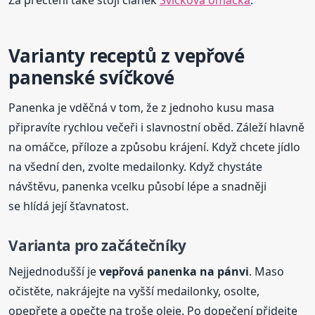
Za přečtení také stojí článek
Svíčková omáčka
.
Varianty receptů z vepřové
panenské svíčkové
Panenka je vděčná v tom, že z jednoho kusu masa
připravíte rychlou večeři i slavnostní oběd. Záleží hlavně
na omáčce, příloze a způsobu krájení. Když chcete jídlo
na všední den, zvolte medailonky. Když chystáte
návštěvu, panenka vcelku působí lépe a snadněji
se hlídá její šťavnatost.
Varianta pro začátečníky
Nejjednodušší je
vepřová panenka na pánvi
. Maso
očistěte, nakrájejte na vyšší medailonky, osolte,
opepřete a opečte na troše oleje. Po dopečení přidejte