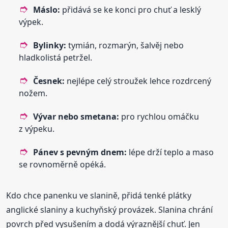
Máslo:
přidává se ke konci pro chuť a lesklý
výpek.
Bylinky:
tymián, rozmarýn, šalvěj nebo
hladkolistá petržel.
Česnek:
nejlépe celý stroužek lehce rozdrcený
nožem.
Vývar nebo smetana:
pro rychlou omáčku
z výpeku.
Pánev s pevným dnem:
lépe drží teplo a maso
se rovnoměrně opéká.
Kdo chce panenku ve slanině, přidá tenké plátky
anglické slaniny a kuchyňský provázek. Slanina chrání
povrch před vysušením a dodá výraznější chuť. Jen