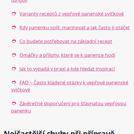
fungují
Varianty receptů z vepřové panenské svíčkové
Kdy panenku solit, marinovat a jak často ji otáčet
Co budete potřebovat na základní recept
Omáčky a přílohy, které se k panence hodí
Jak to vypadá v praxi a kde hledat inspiraci
FAQ – Často kladené otázky k vepřové panenské
svíčkové
Závěrečné doporučení pro šťavnatou vepřovou
panenku
Nejčastější chyby při přípravě