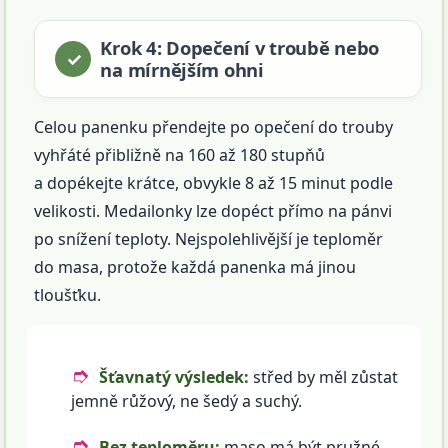
Krok 4: Dopečení v troubě nebo
na mírnějším ohni
Celou panenku přendejte po opečení do trouby
vyhřáté přibližně na 160 až 180 stupňů
a dopékejte krátce, obvykle 8 až 15 minut podle
velikosti. Medailonky lze dopéct přímo na pánvi
po snížení teploty. Nejspolehlivější je teploměr
do masa, protože každá panenka má jinou
tloušťku.
Šťavnatý výsledek:
střed by měl zůstat
jemně růžový, ne šedý a suchý.
Bez teploměru:
maso má být pružné,