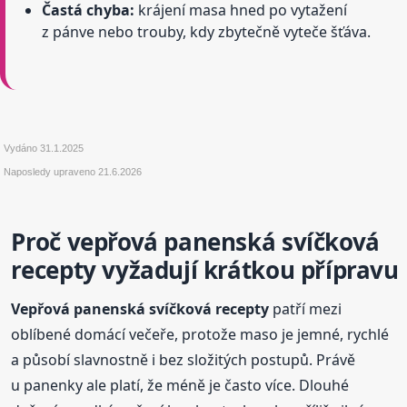
Častá chyba:
krájení masa hned po vytažení
z pánve nebo trouby, kdy zbytečně vyteče šťáva.
Vydáno
31.1.2025
Naposledy upraveno
21.6.2026
Proč vepřová panenská svíčková
recepty vyžadují krátkou přípravu
Vepřová panenská svíčková recepty
patří mezi
oblíbené domácí večeře, protože maso je jemné, rychlé
a působí slavnostně i bez složitých postupů. Právě
u panenky ale platí, že méně je často více. Dlouhé