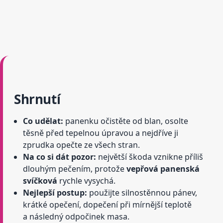
Shrnutí
Co udělat:
panenku očistěte od blan, osolte
těsně před tepelnou úpravou a nejdříve ji
zprudka opečte ze všech stran.
Na co si dát pozor:
největší škoda vznikne příliš
dlouhým pečením, protože
vepřová panenská
svíčková
rychle vysychá.
Nejlepší postup:
použijte silnostěnnou pánev,
krátké opečení, dopečení při mírnější teplotě
a následný odpočinek masa.