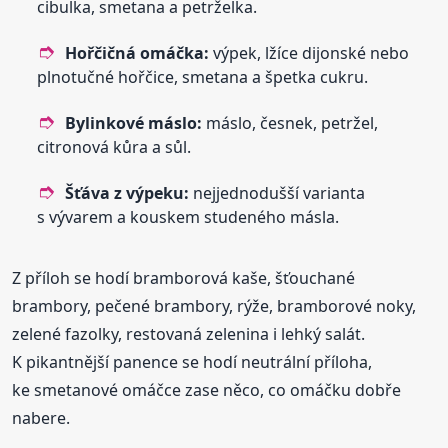
cibulka, smetana a petrželka.
Hořčičná omáčka:
výpek, lžíce dijonské nebo
plnotučné hořčice, smetana a špetka cukru.
Bylinkové máslo:
máslo, česnek, petržel,
citronová kůra a sůl.
Šťáva z výpeku:
nejjednodušší varianta
s vývarem a kouskem studeného másla.
Z příloh se hodí bramborová kaše, šťouchané
brambory, pečené brambory, rýže, bramborové noky,
zelené fazolky, restovaná zelenina i lehký salát.
K pikantnější panence se hodí neutrální příloha,
ke smetanové omáčce zase něco, co omáčku dobře
nabere.