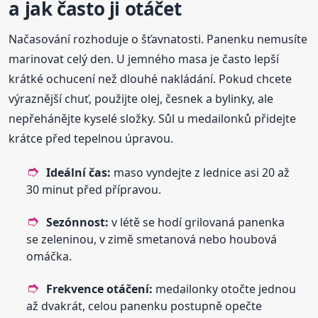
a jak často ji otáčet
Načasování rozhoduje o šťavnatosti. Panenku nemusíte
marinovat celý den. U jemného masa je často lepší
krátké ochucení než dlouhé nakládání. Pokud chcete
výraznější chuť, použijte olej, česnek a bylinky, ale
nepřehánějte kyselé složky. Sůl u medailonků přidejte
krátce před tepelnou úpravou.
Ideální čas:
maso vyndejte z lednice asi 20 až
30 minut před přípravou.
Sezónnost:
v létě se hodí grilovaná panenka
se zeleninou, v zimě smetanová nebo houbová
omáčka.
Frekvence otáčení:
medailonky otočte jednou
až dvakrát, celou panenku postupně opečte