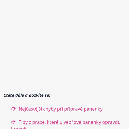
Čtěte dále a dozvíte se:
Nejčastější chyby při přípravě panenky
Tipy z praxe, které u vepřové panenky opravdu