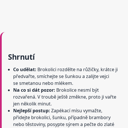
Shrnutí
Co udělat:
Brokolici rozdělte na růžičky, krátce ji
předvařte, smíchejte se šunkou a zalijte vejci
se smetanou nebo mlékem.
Na co si dát pozor:
Brokolice nesmí být
rozvařená. V troubě ještě změkne, proto ji vařte
jen několik minut.
Nejlepší postup:
Zapékací mísu vymažte,
přidejte brokolici, šunku, případně brambory
nebo těstoviny, posypte sýrem a pečte do zlaté