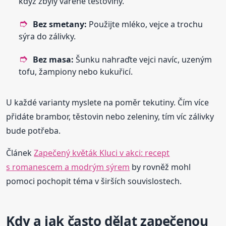
když zbyly vařené těstoviny.
Bez smetany:
Použijte mléko, vejce a trochu
sýra do zálivky.
Bez masa:
Šunku nahraďte vejci navíc, uzeným
tofu, žampiony nebo kukuřicí.
U každé varianty myslete na poměr tekutiny. Čím více
přidáte brambor, těstovin nebo zeleniny, tím víc zálivky
bude potřeba.
Článek
Zapečený květák Kluci v akci: recept
s romanescem a modrým sýrem
by rovněž mohl
pomoci pochopit téma v širších souvislostech.
Kdy a jak často dělat zapečenou