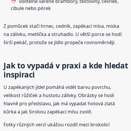
volitelně vařené brambory, těstoviny, česnek,
cibule nebo pórek
Z pomůcek stačí hrnec, cedník, zapékací mísa, miska
na zálivku, metlička a struhadlo. U větší porce se hodí
širší pekáč, protože se jídlo propeče rovnoměrněji.
Jak to vypadá v praxi a kde hledat
inspiraci
U zapékaných jídel pomáhá vidět barvu povrchu,
velikost růžiček a hustotu zálivky. Obrázky se hodí
hlavně pro představu, jak má vypadat hotová zlatá
kůrka a jak širokou zapékací mísu zvolit.
Fotky různých verzí ukážou rozdíl mezi brokolicí