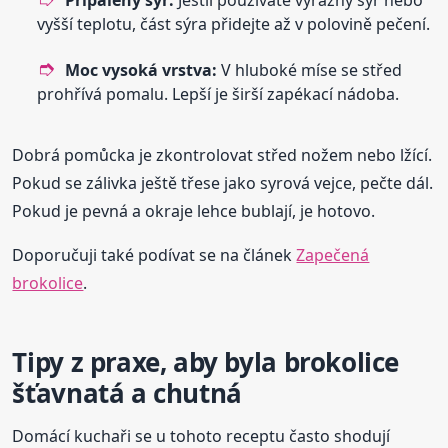
Připálený sýr:
Jestli používáte výrazný sýr nebo
vyšší teplotu, část sýra přidejte až v polovině pečení.
Moc vysoká vrstva:
V hluboké míse se střed
prohřívá pomalu. Lepší je širší zapékací nádoba.
Dobrá pomůcka je zkontrolovat střed nožem nebo lžící.
Pokud se zálivka ještě třese jako syrová vejce, pečte dál.
Pokud je pevná a okraje lehce bublají, je hotovo.
Doporučuji také podívat se na článek
Zapečená
brokolice
.
Tipy z praxe, aby byla brokolice
šťavnatá a chutná
Domácí kuchaři se u tohoto receptu často shodují