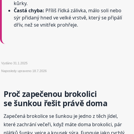
kůrky.
Častá chyba:
Příliš řídká zálivka, málo soli nebo
sýr přidaný hned ve velké vrstvě, který se připálí
dřív, než se vnitřek prohřeje.
Vydáno
31.1.2025
Naposledy upraveno
18.7.2026
Proč zapečenou brokolici
se šunkou řešit právě doma
Zapečená brokolice se šunkou je jedno z těch jídel,
které zachrání večeři, když máte doma brokolici, pár
plátků šunky, vejce a kousek sýra. Funguje jako rychlý