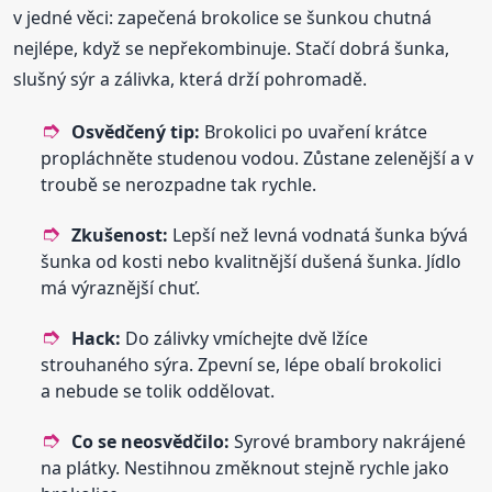
v jedné věci: zapečená brokolice se šunkou chutná
nejlépe, když se nepřekombinuje. Stačí dobrá šunka,
slušný sýr a zálivka, která drží pohromadě.
Osvědčený tip:
Brokolici po uvaření krátce
propláchněte studenou vodou. Zůstane zelenější a v
troubě se nerozpadne tak rychle.
Zkušenost:
Lepší než levná vodnatá šunka bývá
šunka od kosti nebo kvalitnější dušená šunka. Jídlo
má výraznější chuť.
Hack:
Do zálivky vmíchejte dvě lžíce
strouhaného sýra. Zpevní se, lépe obalí brokolici
a nebude se tolik oddělovat.
Co se neosvědčilo:
Syrové brambory nakrájené
na plátky. Nestihnou změknout stejně rychle jako