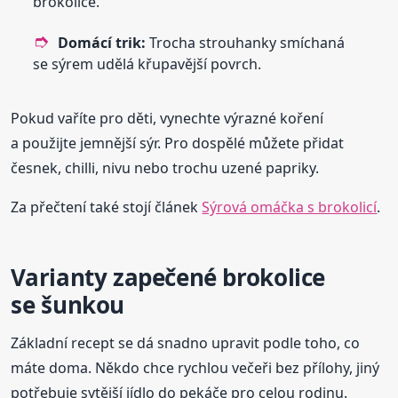
brokolice.
Domácí trik:
Trocha strouhanky smíchaná
se sýrem udělá křupavější povrch.
Pokud vaříte pro děti, vynechte výrazné koření
a použijte jemnější sýr. Pro dospělé můžete přidat
česnek, chilli, nivu nebo trochu uzené papriky.
Za přečtení také stojí článek
Sýrová omáčka s brokolicí
.
Varianty zapečené brokolice
se šunkou
Základní recept se dá snadno upravit podle toho, co
máte doma. Někdo chce rychlou večeři bez přílohy, jiný
potřebuje sytější jídlo do pekáče pro celou rodinu.