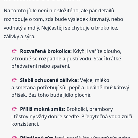
Na tomto jídle není nic složitého, ale pár detailů
rozhoduje o tom, zda bude výsledek šťavnatý, nebo
vodnatý a mdlý. Nejčastěji se chybuje u brokolice,
zálivky a sýra.
Rozvařená brokolice:
Když ji vaříte dlouho,
v troubě se rozpadne a pustí vodu. Stačí krátké
předvaření nebo spaření.
Slabě ochucená zálivka:
Vejce, mléko
a smetana potřebují sůl, pepř a ideálně muškátový
oříšek. Bez toho bude jídlo ploché.
Příliš mokrá směs:
Brokolici, brambory
i těstoviny vždy dobře sceďte. Přebytečná voda zničí
konzistenci.