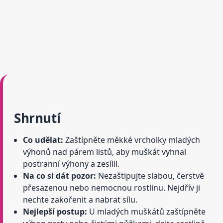
Shrnutí
Co udělat:
Zaštípněte měkké vrcholky mladých
výhonů nad párem listů, aby muškát vyhnal
postranní výhony a zesílil.
Na co si dát pozor:
Nezaštipujte slabou, čerstvě
přesazenou nebo nemocnou rostlinu. Nejdřív ji
nechte zakořenit a nabrat sílu.
Nejlepší postup:
U mladých muškátů zaštípněte