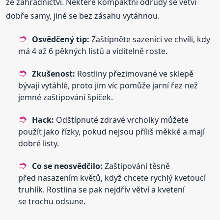
ze zahradnictví. Některé kompaktní odrůdy se větví
dobře samy, jiné se bez zásahu vytáhnou.
Osvědčený tip:
Zaštípněte sazenici ve chvíli, kdy
má 4 až 6 pěkných listů a viditelně roste.
Zkušenost:
Rostliny přezimované ve sklepě
bývají vytáhlé, proto jim víc pomůže jarní řez než
jemné zaštipování špiček.
Hack:
Odštípnuté zdravé vrcholky můžete
použít jako řízky, pokud nejsou příliš měkké a mají
dobré listy.
Co se neosvědčilo:
Zaštipování těsně
před nasazením květů, když chcete rychlý kvetoucí
truhlík. Rostlina se pak nejdřív větví a kvetení
se trochu odsune.