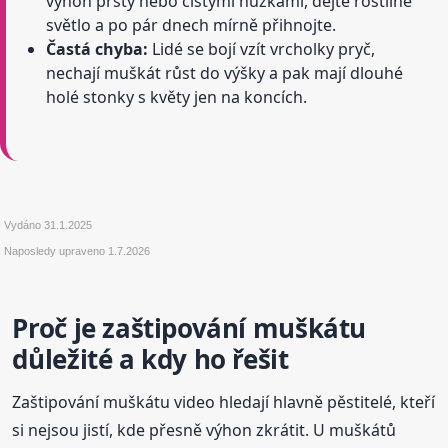
výhon prsty nebo čistými nůžkami, dejte rostlině
světlo a po pár dnech mírně přihnojte.
Častá chyba:
Lidé se bojí vzít vrcholky pryč,
nechají muškát růst do výšky a pak mají dlouhé
holé stonky s květy jen na koncích.
Vydáno
31.1.2025
Naposledy upraveno
1.7.2026
Proč je zaštipování muškátu
důležité a kdy ho řešit
Zaštipování muškátu video hledají hlavně pěstitelé, kteří
si nejsou jistí, kde přesně výhon zkrátit. U muškátů