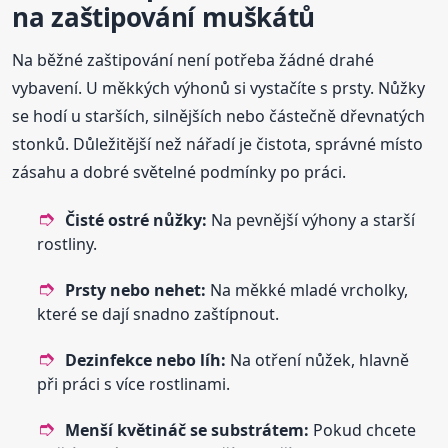
na zaštipování muškátů
Na běžné zaštipování není potřeba žádné drahé
vybavení. U měkkých výhonů si vystačíte s prsty. Nůžky
se hodí u starších, silnějších nebo částečně dřevnatých
stonků. Důležitější než nářadí je čistota, správné místo
zásahu a dobré světelné podmínky po práci.
Čisté ostré nůžky:
Na pevnější výhony a starší
rostliny.
Prsty nebo nehet:
Na měkké mladé vrcholky,
které se dají snadno zaštípnout.
Dezinfekce nebo líh:
Na otření nůžek, hlavně
při práci s více rostlinami.
Menší květináč se substrátem:
Pokud chcete