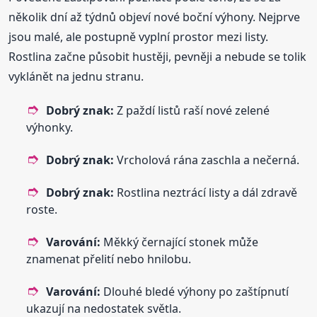
několik dní až týdnů objeví nové boční výhony. Nejprve
jsou malé, ale postupně vyplní prostor mezi listy.
Rostlina začne působit hustěji, pevněji a nebude se tolik
vyklánět na jednu stranu.
Dobrý znak:
Z paždí listů raší nové zelené
výhonky.
Dobrý znak:
Vrcholová rána zaschla a nečerná.
Dobrý znak:
Rostlina neztrácí listy a dál zdravě
roste.
Varování:
Měkký černající stonek může
znamenat přelití nebo hnilobu.
Varování:
Dlouhé bledé výhony po zaštípnutí
ukazují na nedostatek světla.