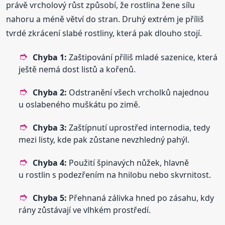
právě vrcholový růst způsobí, že rostlina žene sílu
nahoru a méně větví do stran. Druhý extrém je příliš
tvrdé zkrácení slabé rostliny, která pak dlouho stojí.
Chyba 1:
Zaštipování příliš mladé sazenice, která
ještě nemá dost listů a kořenů.
Chyba 2:
Odstranění všech vrcholků najednou
u oslabeného muškátu po zimě.
Chyba 3:
Zaštípnutí uprostřed internodia, tedy
mezi listy, kde pak zůstane nevzhledný pahýl.
Chyba 4:
Použití špinavých nůžek, hlavně
u rostlin s podezřením na hnilobu nebo skvrnitost.
Chyba 5:
Přehnaná zálivka hned po zásahu, kdy
rány zůstávají ve vlhkém prostředí.