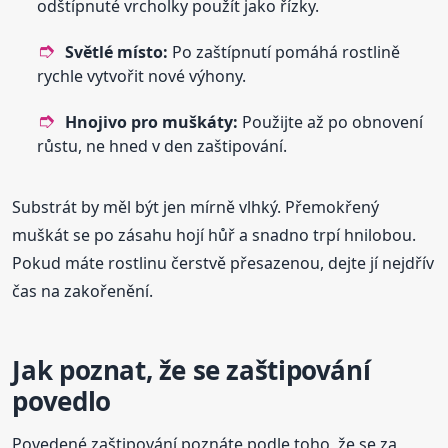
odštípnuté vrcholky použít jako řízky.
Světlé místo:
Po zaštípnutí pomáhá rostlině
rychle vytvořit nové výhony.
Hnojivo pro muškáty:
Použijte až po obnovení
růstu, ne hned v den zaštipování.
Substrát by měl být jen mírně vlhký. Přemokřený
muškát se po zásahu hojí hůř a snadno trpí hnilobou.
Pokud máte rostlinu čerstvě přesazenou, dejte jí nejdřív
čas na zakořenění.
Jak poznat, že se zaštipování
povedlo
Povedené zaštipování poznáte podle toho, že se za