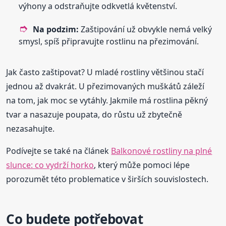
výhony a odstraňujte odkvetlá květenství.
Na podzim:
Zaštipování už obvykle nemá velký
smysl, spíš připravujte rostlinu na přezimování.
Jak často zaštipovat? U mladé rostliny většinou stačí
jednou až dvakrát. U přezimovaných muškátů záleží
na tom, jak moc se vytáhly. Jakmile má rostlina pěkný
tvar a nasazuje poupata, do růstu už zbytečně
nezasahujte.
Podívejte se také na článek
Balkonové rostliny na plné
slunce: co vydrží horko
, který může pomoci lépe
porozumět této problematice v širších souvislostech.
Co budete potřebovat