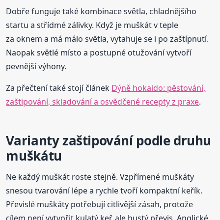
Dobře funguje také kombinace světla, chladnějšího
startu a střídmé zálivky. Když je muškát v teple
za oknem a má málo světla, vytahuje se i po zaštípnutí.
Naopak světlé místo a postupné otužování vytvoří
pevnější výhony.
Za přečtení také stojí článek
Dýně hokaido: pěstování,
zaštipování, skladování a osvědčené recepty z praxe
.
Varianty zaštipování podle druhu
muškátu
Ne každý muškát roste stejně. Vzpřímené muškáty
snesou tvarování lépe a rychle tvoří kompaktní keřík.
Převislé muškáty potřebují citlivější zásah, protože
cílem není vytvořit kulatý keř, ale hustý převis. Anglické