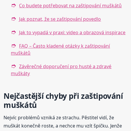
Co budete potřebovat na zaštipování muškátů
Jak poznat, že se zaštipování povedlo
Jak to vypadá v praxi: video a obrazová inspirace
FAQ – Často kladené otázky k zaštipování
muškátů
Závěrečné doporučení pro husté a zdravé
muškáty
Nejčastější chyby při zaštipování
muškátů
Nejvíc problémů vzniká ze strachu. Pěstitel vidí, že
muškát konečně roste, a nechce mu vzít špičku. Jenže