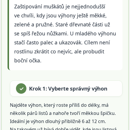
Zaštipování muškátů je nejjednodušší
ve chvíli, kdy jsou výhony ještě měkké,
zelené a pružné. Staré dřevnaté části už
se spíš řežou nůžkami. U mladého výhonu
stačí často palec a ukazovák. Cílem není
rostlinu zkrátit co nejvíc, ale probudit
boční očka.
Krok 1: Vyberte správný výhon
Najděte výhon, který roste příliš do délky, má
několik párů listů a nahoře tvoří měkkou špičku.
Ideální je výhon dlouhý přibližně 6 až 12 cm.
Na takovém už bývá dobře vidět, kde jsou listová