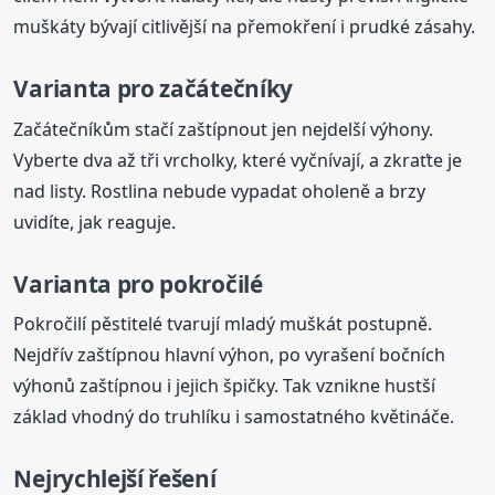
muškáty bývají citlivější na přemokření i prudké zásahy.
Varianta pro začátečníky
Začátečníkům stačí zaštípnout jen nejdelší výhony.
Vyberte dva až tři vrcholky, které vyčnívají, a zkraťte je
nad listy. Rostlina nebude vypadat oholeně a brzy
uvidíte, jak reaguje.
Varianta pro pokročilé
Pokročilí pěstitelé tvarují mladý muškát postupně.
Nejdřív zaštípnou hlavní výhon, po vyrašení bočních
výhonů zaštípnou i jejich špičky. Tak vznikne hustší
základ vhodný do truhlíku i samostatného květináče.
Nejrychlejší řešení