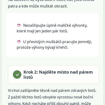
patra a kde může muškát obrazit.
Nezaštipujte úplně maličké výhonky,
které mají jen jeden pár listů.
U převislých muškátů pracujte jemněji,
protože výhony bývají křehčí.
Krok 2: Najděte místo nad párem
listů
Vrchol zaštípněte těsně nad párem zdravých listů.
Z paždí těchto listů obvykle vyrostou nové boční
výhony. Když necháte příliš dlouhý pahýl, může