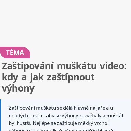
TÉMA
Zaštipování muškátu video:
kdy a jak zaštípnout
výhony
Zaštipování muškátu se dělá hlavně na jaře a u
mladých rostlin, aby se výhony rozvětvily a muškát
byl hustší. Nejlépe se zaštipuje měkký vrchol
výhonu nad párem listů. Video pomůže hlavně