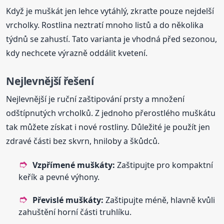
Když je muškát jen lehce vytáhlý, zkraťte pouze nejdelší
vrcholky. Rostlina neztratí mnoho listů a do několika
týdnů se zahustí. Tato varianta je vhodná před sezonou,
kdy nechcete výrazně oddálit kvetení.
Nejlevnější řešení
Nejlevnější je ruční zaštipování prsty a množení
odštípnutých vrcholků. Z jednoho přerostlého muškátu
tak můžete získat i nové rostliny. Důležité je použít jen
zdravé části bez skvrn, hniloby a škůdců.
Vzpřímené muškáty:
Zaštipujte pro kompaktní
keřík a pevné výhony.
Převislé muškáty:
Zaštipujte méně, hlavně kvůli
zahuštění horní části truhlíku.