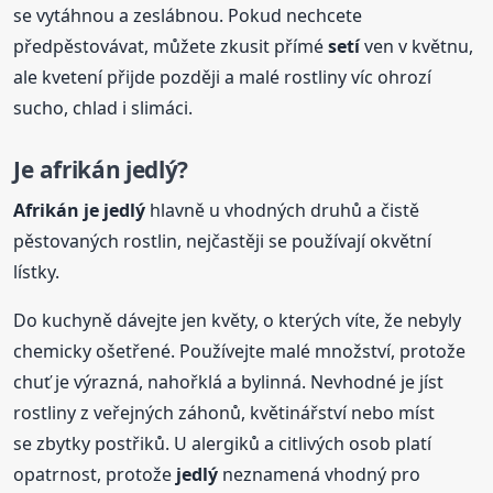
se vytáhnou a zeslábnou. Pokud nechcete
předpěstovávat, můžete zkusit přímé
setí
ven v květnu,
ale kvetení přijde později a malé rostliny víc ohrozí
sucho, chlad i slimáci.
Je afrikán jedlý?
Afrikán je jedlý
hlavně u vhodných druhů a čistě
pěstovaných rostlin, nejčastěji se používají okvětní
lístky.
Do kuchyně dávejte jen květy, o kterých víte, že nebyly
chemicky ošetřené. Používejte malé množství, protože
chuť je výrazná, nahořklá a bylinná. Nevhodné je jíst
rostliny z veřejných záhonů, květinářství nebo míst
se zbytky postřiků. U alergiků a citlivých osob platí
opatrnost, protože
jedlý
neznamená vhodný pro