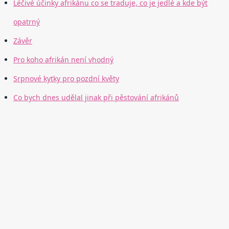
Léčivé účinky afrikánu co se traduje, co je jedlé a kde být
opatrný
Závěr
Pro koho afrikán není vhodný
Srpnové kytky pro pozdní květy
Co bych dnes udělal jinak při pěstování afrikánů