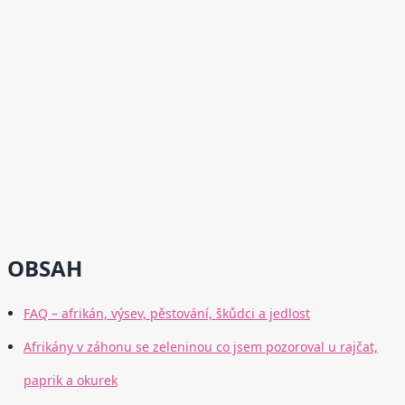
OBSAH
FAQ – afrikán, výsev, pěstování, škůdci a jedlost
Afrikány v záhonu se zeleninou co jsem pozoroval u rajčat,
paprik a okurek