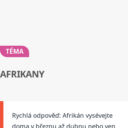
TÉMA
AFRIKANY
Rychlá odpověď: Afrikán vysévejte
doma v březnu až dubnu nebo ven