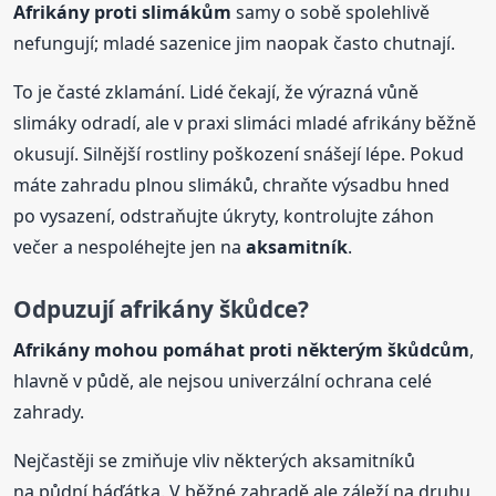
Afrikány proti slimákům
samy o sobě spolehlivě
nefungují; mladé sazenice jim naopak často chutnají.
To je časté zklamání. Lidé čekají, že výrazná vůně
slimáky odradí, ale v praxi slimáci mladé afrikány běžně
okusují. Silnější rostliny poškození snášejí lépe. Pokud
máte zahradu plnou slimáků, chraňte výsadbu hned
po vysazení, odstraňujte úkryty, kontrolujte záhon
večer a nespoléhejte jen na
aksamitník
.
Odpuzují afrikány škůdce?
Afrikány mohou pomáhat proti některým škůdcům
,
hlavně v půdě, ale nejsou univerzální ochrana celé
zahrady.
Nejčastěji se zmiňuje vliv některých aksamitníků
na půdní háďátka. V běžné zahradě ale záleží na druhu,