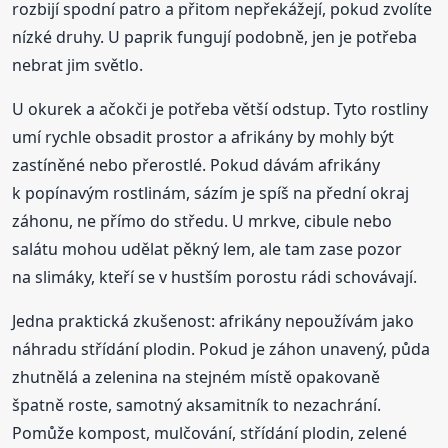
rozbijí spodní patro a přitom nepřekážejí, pokud zvolíte
nízké druhy. U paprik fungují podobně, jen je potřeba
nebrat jim světlo.
U okurek a ačokči je potřeba větší odstup. Tyto rostliny
umí rychle obsadit prostor a afrikány by mohly být
zastíněné nebo přerostlé. Pokud dávám afrikány
k popínavým rostlinám, sázím je spíš na přední okraj
záhonu, ne přímo do středu. U mrkve, cibule nebo
salátu mohou udělat pěkný lem, ale tam zase pozor
na slimáky, kteří se v hustším porostu rádi schovávají.
Jedna praktická zkušenost: afrikány nepoužívám jako
náhradu střídání plodin. Pokud je záhon unavený, půda
zhutnělá a zelenina na stejném místě opakovaně
špatně roste, samotný aksamitník to nezachrání.
Pomůže kompost, mulčování, střídání plodin, zelené