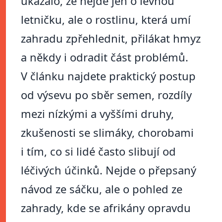
ukázalo, že nejde jen o levnou
letničku, ale o rostlinu, která umí
zahradu zpřehlednit, přilákat hmyz
a někdy i odradit část problémů.
V článku najdete praktický postup
od výsevu po sběr semen, rozdíly
mezi nízkými a vyššími druhy,
zkušenosti se slimáky, chorobami
i tím, co si lidé často slibují od
léčivých účinků. Nejde o přepsaný
návod ze sáčku, ale o pohled ze
zahrady, kde se afrikány opravdu