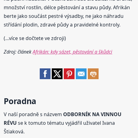
množství rostlin, délce pěstování a stavu půdy. Afrikán
berte jako součást pestré výsadby, ne jako náhradu
střídání plodin, zdravé půdy a pravidelné kontroly.
(...více se dočtete ve zdroji)
Zdroj: článek
Afrikán: kdy sázet, pěstování a škůdci
Poradna
V naší poradně s názvem
ODBORNÍK NA VINNOU
RÉVU
se k tomuto tématu vyjádřil uživatel Ivana
Štiaková.