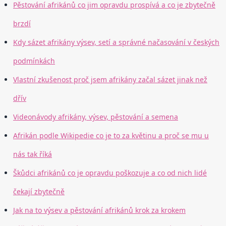
Pěstování afrikánů co jim opravdu prospívá a co je zbytečně
brzdí
Kdy sázet afrikány výsev, setí a správné načasování v českých
podmínkách
Vlastní zkušenost proč jsem afrikány začal sázet jinak než
dřív
Videonávody afrikány, výsev, pěstování a semena
Afrikán podle Wikipedie co je to za květinu a proč se mu u
nás tak říká
Škůdci afrikánů co je opravdu poškozuje a co od nich lidé
čekají zbytečně
Jak na to výsev a pěstování afrikánů krok za krokem