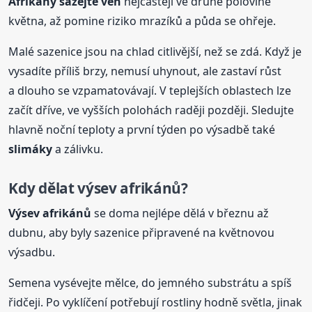
Afrikány sázejte ven
nejčastěji ve druhé polovině
května, až pomine riziko mrazíků a půda se ohřeje.
Malé sazenice jsou na chlad citlivější, než se zdá. Když je
vysadíte příliš brzy, nemusí uhynout, ale zastaví růst
a dlouho se vzpamatovávají. V teplejších oblastech lze
začít dříve, ve vyšších polohách raději později. Sledujte
hlavně noční teploty a první týden po výsadbě také
slimáky
a zálivku.
Kdy dělat výsev afrikánů?
Výsev afrikánů
se doma nejlépe dělá v březnu až
dubnu, aby byly sazenice připravené na květnovou
výsadbu.
Semena vysévejte mělce, do jemného substrátu a spíš
řidčeji. Po vyklíčení potřebují rostliny hodně světla, jinak