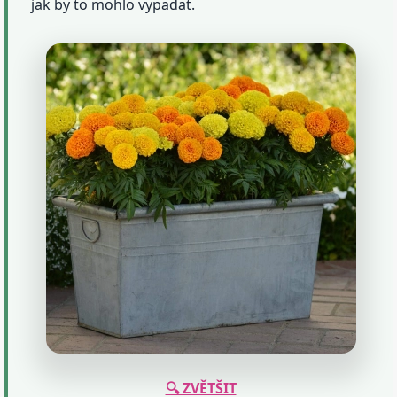
jak by to mohlo vypadat.
🔍 ZVĚTŠIT