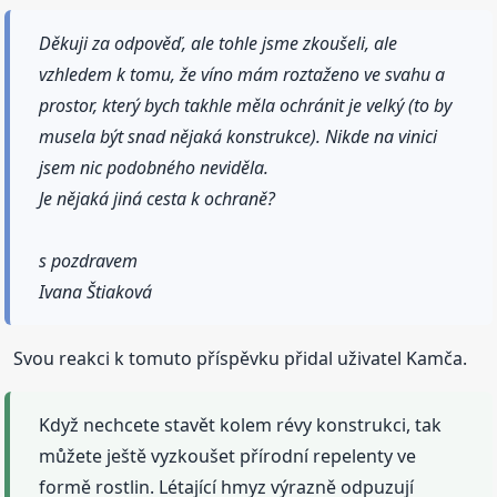
Děkuji za odpověď, ale tohle jsme zkoušeli, ale
vzhledem k tomu, že víno mám roztaženo ve svahu a
prostor, který bych takhle měla ochránit je velký (to by
musela být snad nějaká konstrukce). Nikde na vinici
jsem nic podobného neviděla.
Je nějaká jiná cesta k ochraně?
s pozdravem
Ivana Štiaková
Svou reakci k tomuto příspěvku přidal uživatel Kamča.
Když nechcete stavět kolem révy konstrukci, tak
můžete ještě vyzkoušet přírodní repelenty ve
formě rostlin. Létající hmyz výrazně odpuzují