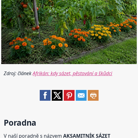
Zdroj: článek
Afrikán: kdy sázet, pěstování a škůdci
Poradna
V naší poradně s názvem
AKSAMITNÍK SÁZET