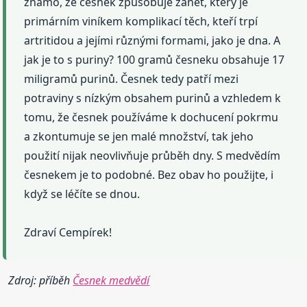
známo, že česnek způsobuje zánět, který je
primárním viníkem komplikací těch, kteří trpí
artritidou a jejími různými formami, jako je dna. A
jak je to s puriny? 100 gramů česneku obsahuje 17
miligramů purinů. Česnek tedy patří mezi
potraviny s nízkým obsahem purinů a vzhledem k
tomu, že česnek používáme k dochucení pokrmu
a zkontumuje se jen malé množství, tak jeho
použití nijak neovlivňuje průběh dny. S medvědím
česnekem je to podobné. Bez obav ho použijte, i
když se léčíte se dnou.
Zdraví Cempírek!
Zdroj: příběh
Česnek medvědí