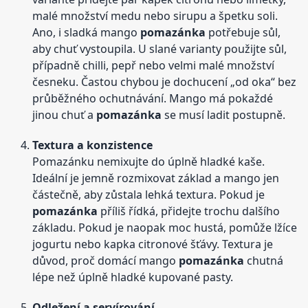
malé množství medu nebo sirupu a špetku soli.
Ano, i sladká mango
pomazánka
potřebuje sůl,
aby chuť vystoupila. U slané varianty použijte sůl,
případně chilli, pepř nebo velmi malé množství
česneku. Častou chybou je dochucení „od oka“ bez
průběžného ochutnávání. Mango má pokaždé
jinou chuť a
pomazánka
se musí ladit postupně.
Textura a konzistence
Pomazánku nemixujte do úplně hladké kaše.
Ideální je jemně rozmixovat základ a mango jen
částečně, aby zůstala lehká textura. Pokud je
pomazánka
příliš řídká, přidejte trochu dalšího
základu. Pokud je naopak moc hustá, pomůže lžíce
jogurtu nebo kapka citronové šťávy. Textura je
důvod, proč domácí mango
pomazánka
chutná
lépe než úplně hladké kupované pasty.
Odležení a servírování