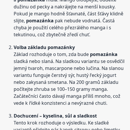
dužinu od pecky a nakrájejte na menší kousky.
Pokud je mango hodně šťavnaté, část šťávy klidně
slijte,
pomazánka
pak nebude vodnatá. Častá
chyba je použití celého přezrálého manga i s
tekutinou, což zbytečně zředí chuť.
Volba základu pomazánky
Základ rozhoduje o tom, zda bude
pomazánka
sladká nebo slaná. Na sladkou variantu se osvědčil
jemný tvaroh, mascarpone nebo lučina. Na slanou
variantu funguje čerstvý sýr, hustý řecký jogurt
nebo zakysaná smetana. Na 200 gramů základu
počítejte zhruba se 100–150 gramy manga.
Začátečníci často dávají manga příliš mnoho, což
vede k řídké konzistenci a nevýrazné chuti.
Dochucení – kyselina, sůl a sladkost
Tento krok rozhoduje o výsledku. Ke sladké
variantě přidejte pár kapek citronu nebo limetky,