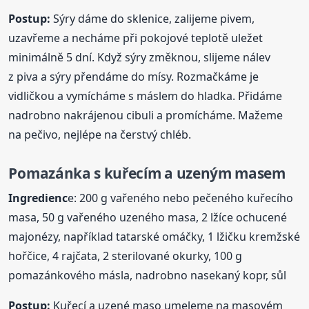
Postup:
Sýry dáme do sklenice, zalijeme pivem,
uzavřeme a necháme při pokojové teplotě uležet
minimálně 5 dní. Když sýry změknou, slijeme nálev
z piva a sýry přendáme do mísy. Rozmačkáme je
vidličkou a vymícháme s máslem do hladka. Přidáme
nadrobno nakrájenou cibuli a promícháme. Mažeme
na pečivo, nejlépe na čerstvý chléb.
Pomazánka
s kuřecím a uzeným masem
Ingredienc
e: 200 g vařeného nebo pečeného kuřecího
masa, 50 g vařeného uzeného masa, 2 lžíce ochucené
majonézy, například tatarské omáčky, 1 lžičku kremžské
hořčice, 4 rajčata, 2 sterilované okurky, 100 g
pomazánkového másla, nadrobno nasekaný kopr, sůl
Postup:
Kuřecí a uzené maso umeleme na masovém