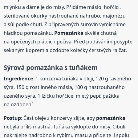
mlýnku a dáme je do mísy. Přidáme máslo, hořčici,
sterilované okurky nastrouhané nahrubo, majonézu
a sůl podle chuti. Z připravených surovin vymícháme
hladkou pomazánku.
Pomazánka
skvěle chutná
na opečených plátcích pečiva. Před podáváním posypte
sekaným koprem a ozdobte kolečky čerstvých rajčat.
Sýrová
pomazánka
s tuňákem
Ingredience
: 1 konzerva tuňáka v oleji, 120 g taveného
sýra, 150 g rostlinného másla, 100 g nastrouhaného
uzeného sýra, 1 lžičku hořčice, mletý pepř, pažitka
na ozdobení
Postup
: Část oleje z konzervy slijte, aby
pomazánka
nebyla příliš mastná. Tuňáka vyklopte do mísy. Cibuli
nakrájejte nadrobno k rybímu masu a přidejte ji spolu