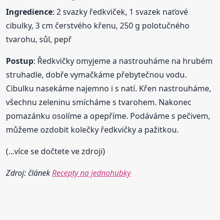
Ingredience
: 2 svazky ředkviček, 1 svazek naťové
cibulky, 3 cm čerstvého křenu, 250 g polotučného
tvarohu, sůl, pepř
Postup
: Ředkvičky omyjeme a nastrouháme na hrubém
struhadle, dobře vymačkáme přebytečnou vodu.
Cibulku nasekáme najemno i s natí. Křen nastrouháme,
všechnu zeleninu smícháme s tvarohem. Nakonec
pomazánku osolíme a opepříme. Podáváme s pečivem,
můžeme ozdobit kolečky ředkvičky a pažitkou.
(...více se dočtete ve zdroji)
Zdroj: článek
Recepty na jednohubky