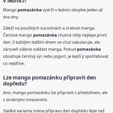
v lednici?
Mango
pomazánka
vydrží v lednici obvykle jeden až
dva dny.
Záleží na použitých surovinách a zralosti manga.
Čerstvá mango
pomazánka
chutná vždy nejlépe první
den. S každým dalším dnem se chuť zakulacuje, ale
zároveň slábne svěžest manga. Pokud
pomazánka
obsahuje čerstvý sýr nebo jogurt, je lepší ji spotřebovat
co nejdříve.
Lze mango pomazánku připravit den
dopředu?
Ano, mango pomazánku lze připravit s předstihem, ale
s drobnými omezeními.
Sladká varianta snese přípravu den dopředu lépe než