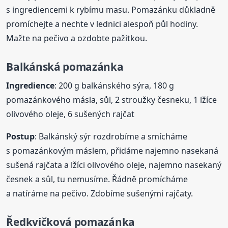
s ingrediencemi k rybímu masu. Pomazánku důkladně
promíchejte a nechte v lednici alespoň půl hodiny.
Mažte na pečivo a ozdobte pažitkou.
Balkánská
pomazánka
Ingredience
: 200 g balkánského sýra, 180 g
pomazánkového másla, sůl, 2 stroužky česneku, 1 lžíce
olivového oleje, 6 sušených rajčat
Postup
: Balkánský sýr rozdrobíme a smícháme
s pomazánkovým máslem, přidáme najemno nasekaná
sušená rajčata a lžíci olivového oleje, najemno nasekaný
česnek a sůl, tu nemusíme. Řádně promícháme
a natíráme na pečivo. Zdobíme sušenými rajčaty.
Ředkvičková
pomazánka