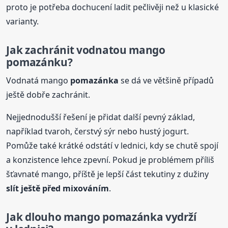
proto je potřeba dochucení ladit pečlivěji než u klasické
varianty.
Jak zachránit vodnatou mango
pomazánku?
Vodnatá mango
pomazánka
se dá ve většině případů
ještě dobře zachránit.
Nejjednodušší řešení je přidat další pevný základ,
například tvaroh, čerstvý sýr nebo hustý jogurt.
Pomůže také krátké odstátí v lednici, kdy se chutě spojí
a konzistence lehce zpevní. Pokud je problémem příliš
šťavnaté mango, příště je lepší část tekutiny z dužiny
slít ještě před mixováním
.
Jak dlouho mango
pomazánka
vydrží