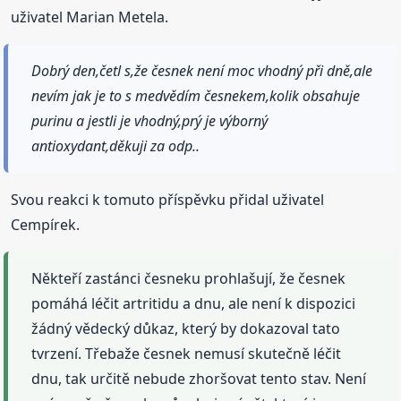
uživatel Marian Metela.
Dobrý den,četl s,že česnek není moc vhodný při dně,ale
nevím jak je to s medvědím česnekem,kolik obsahuje
purinu a jestli je vhodný,prý je výborný
antioxydant,děkuji za odp..
Svou reakci k tomuto příspěvku přidal uživatel
Cempírek.
Někteří zastánci česneku prohlašují, že česnek
pomáhá léčit artritidu a dnu, ale není k dispozici
žádný vědecký důkaz, který by dokazoval tato
tvrzení. Třebaže česnek nemusí skutečně léčit
dnu, tak určitě nebude zhoršovat tento stav. Není