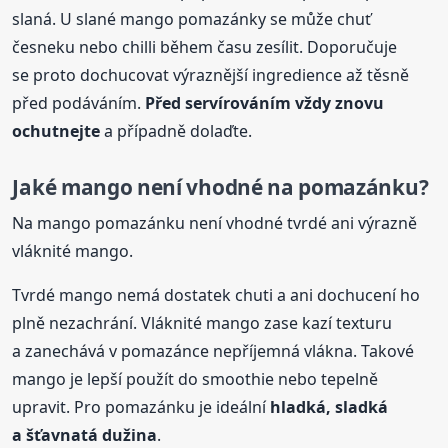
slaná. U slané mango pomazánky se může chuť
česneku nebo chilli během času zesílit. Doporučuje
se proto dochucovat výraznější ingredience až těsně
před podáváním.
Před servírováním vždy znovu
ochutnejte
a případně dolaďte.
Jaké mango není vhodné na pomazánku?
Na mango pomazánku není vhodné tvrdé ani výrazně
vláknité mango.
Tvrdé mango nemá dostatek chuti a ani dochucení ho
plně nezachrání. Vláknité mango zase kazí texturu
a zanechává v pomazánce nepříjemná vlákna. Takové
mango je lepší použít do smoothie nebo tepelně
upravit. Pro pomazánku je ideální
hladká, sladká
a šťavnatá dužina
.