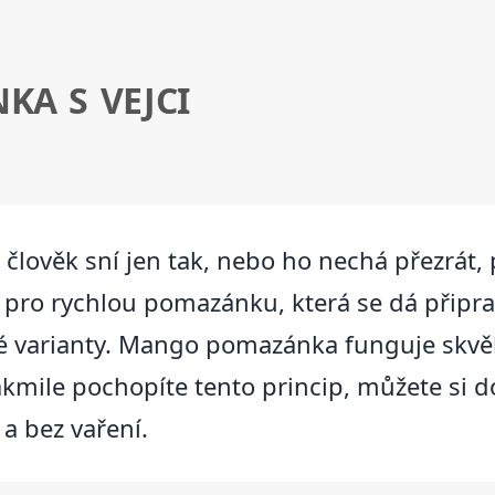
A S VEJCI
člověk sní jen tak, nebo ho nechá přezrát, 
d pro rychlou pomazánku, která se dá připr
vé varianty. Mango pomazánka funguje skvě
 Jakmile pochopíte tento princip, můžete si 
 a bez vaření.