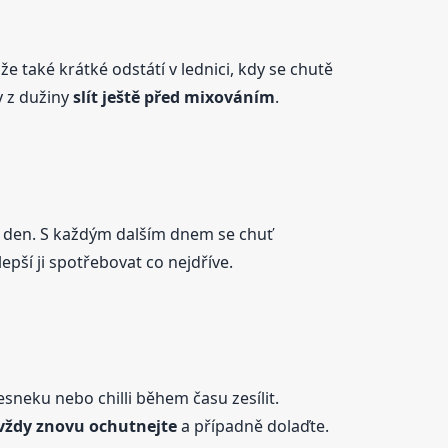
e také krátké odstátí v lednici, kdy se chutě
y z dužiny
slít ještě před mixováním
.
í den. S každým dalším dnem se chuť
epší ji spotřebovat co nejdříve.
neku nebo chilli během času zesílit.
vždy znovu ochutnejte
a případně dolaďte.