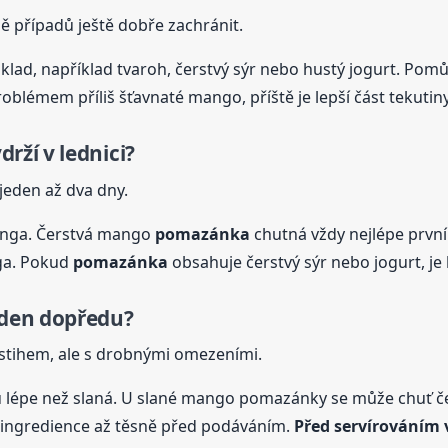
ně případů ještě dobře zachránit.
áklad, například tvaroh, čerstvý sýr nebo hustý jogurt. Pomůž
roblémem příliš šťavnaté mango, příště je lepší část tekutin
drží v lednici?
 jeden až dva dny.
manga. Čerstvá mango
pomazánka
chutná vždy nejlépe prvn
nga. Pokud
pomazánka
obsahuje čerstvý sýr nebo jogurt, je l
den dopředu?
stihem, ale s drobnými omezeními.
 lépe než slaná. U slané mango pomazánky se může chuť čes
 ingredience až těsně před podáváním.
Před servírováním 