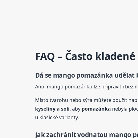
FAQ – Často kladené
Dá se mango
pomazánka
udělat 
Ano, mango pomazánku lze připravit i bez m
Místo tvarohu nebo sýra můžete použít např
kyseliny a soli
, aby
pomazánka
nebyla plo
u klasické varianty.
Jak zachránit vodnatou mango 