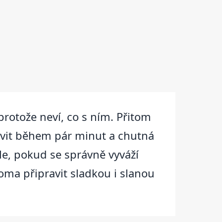
protože neví, co s ním. Přitom
avit během pár minut a chutná
le, pokud se správně vyváží
doma připravit sladkou i slanou