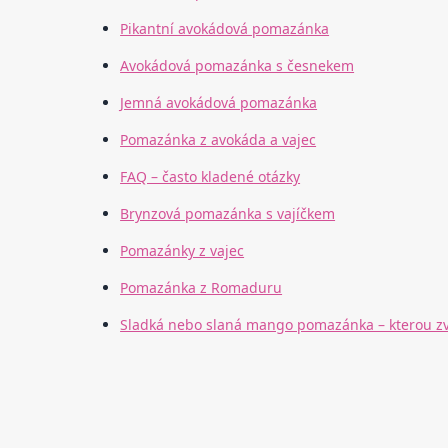
Pikantní avokádová pomazánka
Avokádová pomazánka s česnekem
Jemná avokádová pomazánka
Pomazánka z avokáda a vajec
FAQ – často kladené otázky
Brynzová pomazánka s vajíčkem
Pomazánky z vajec
Pomazánka z Romaduru
Sladká nebo slaná mango pomazánka – kterou zvo