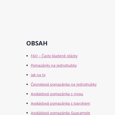
OBSAH
FAQ – Často kladené otázky
Pomazánky na jednohubky
Jak na to
Česneková pomazánka na jednohubky
Avokádová pomazánka s nivou
Avokádová pomazánka s tvarohem
Avokádová pomazánka Guacamole