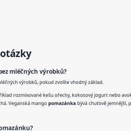
 otázky
bez mléčných výrobků?
léčných výrobků, pokud zvolíte vhodný základ.
íklad rozmixované kešu ořechy, kokosový jogurt nebo avok
chá. Veganská mango
pomazánka
bývá chuťově jemnější, pr
pomazánku?