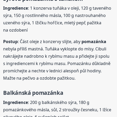
Ingredience
: 1 konzerva tuňáka v oleji, 120 g taveného
sýra, 150 g rostlinného másla, 100 g nastrouhaného
uzeného sýra, 1 lžičku hořčice, mletý pepř, pažitka
na ozdobení
Postup
: Část oleje z konzervy slijte, aby
pomazánka
nebyla příliš mastná. Tuňáka vyklopte do mísy. Cibuli
nakrájejte nadrobno k rybímu masu a přidejte ji spolu
s ingrediencemi k rybímu masu. Pomazánku důkladně
promíchejte a nechte v lednici alespoň půl hodiny.
Mažte na pečivo a ozdobte pažitkou.
Balkánská
pomazánka
Ingredience
: 200 g balkánského sýra, 180 g
pomazánkového másla, sůl, 2 stroužky česneku, 1 lžíce
olivového oleje, 6 sušených rajčat