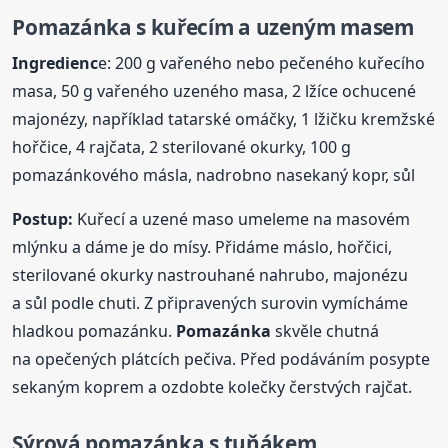
Pomazánka
s kuřecím a uzeným masem
Ingredienc
e: 200 g vařeného nebo pečeného kuřecího
masa, 50 g vařeného uzeného masa, 2 lžíce ochucené
majonézy, například tatarské omáčky, 1 lžičku kremžské
hořčice, 4 rajčata, 2 sterilované okurky, 100 g
pomazánkového másla, nadrobno nasekaný kopr, sůl
Postup:
Kuřecí a uzené maso umeleme na masovém
mlýnku a dáme je do mísy. Přidáme máslo, hořčici,
sterilované okurky nastrouhané nahrubo, majonézu
a sůl podle chuti. Z připravených surovin vymícháme
hladkou pomazánku.
Pomazánka
skvěle chutná
na opečených plátcích pečiva. Před podáváním posypte
sekaným koprem a ozdobte kolečky čerstvých rajčat.
Sýrová
pomazánka
s tuňákem