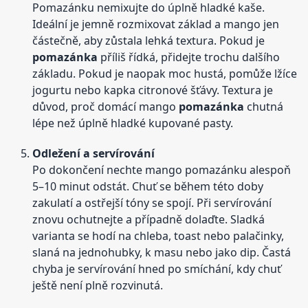
Pomazánku nemixujte do úplně hladké kaše.
Ideální je jemně rozmixovat základ a mango jen
částečně, aby zůstala lehká textura. Pokud je
pomazánka
příliš řídká, přidejte trochu dalšího
základu. Pokud je naopak moc hustá, pomůže lžíce
jogurtu nebo kapka citronové šťávy. Textura je
důvod, proč domácí mango
pomazánka
chutná
lépe než úplně hladké kupované pasty.
Odležení a servírování
Po dokončení nechte mango pomazánku alespoň
5–10 minut odstát. Chuť se během této doby
zakulatí a ostřejší tóny se spojí. Při servírování
znovu ochutnejte a případně dolaďte. Sladká
varianta se hodí na chleba, toast nebo palačinky,
slaná na jednohubky, k masu nebo jako dip. Častá
chyba je servírování hned po smíchání, kdy chuť
ještě není plně rozvinutá.