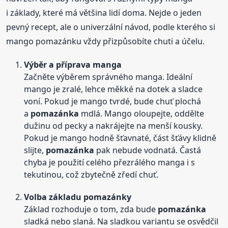
i základy, které má většina lidí doma. Nejde o jeden
pevný recept, ale o univerzální návod, podle kterého si
mango pomazánku vždy přizpůsobíte chuti a účelu.
Výběr a příprava manga
Začněte výběrem správného manga. Ideální
mango je zralé, lehce měkké na dotek a sladce
voní. Pokud je mango tvrdé, bude chuť plochá
a
pomazánka
mdlá. Mango oloupejte, oddělte
dužinu od pecky a nakrájejte na menší kousky.
Pokud je mango hodně šťavnaté, část šťávy klidně
slijte,
pomazánka
pak nebude vodnatá. Častá
chyba je použití celého přezrálého manga i s
tekutinou, což zbytečně zředí chuť.
Volba základu pomazánky
Základ rozhoduje o tom, zda bude
pomazánka
sladká nebo slaná. Na sladkou variantu se osvědčil