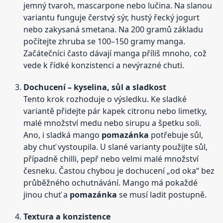
jemný tvaroh, mascarpone nebo lučina. Na slanou
variantu funguje čerstvý sýr, hustý řecký jogurt
nebo zakysaná smetana. Na 200 gramů základu
počítejte zhruba se 100–150 gramy manga.
Začátečníci často dávají manga příliš mnoho, což
vede k řídké konzistenci a nevýrazné chuti.
Dochucení – kyselina, sůl a sladkost
Tento krok rozhoduje o výsledku. Ke sladké
variantě přidejte pár kapek citronu nebo limetky,
malé množství medu nebo sirupu a špetku soli.
Ano, i sladká mango
pomazánka
potřebuje sůl,
aby chuť vystoupila. U slané varianty použijte sůl,
případně chilli, pepř nebo velmi malé množství
česneku. Častou chybou je dochucení „od oka“ bez
průběžného ochutnávání. Mango má pokaždé
jinou chuť a
pomazánka
se musí ladit postupně.
Textura a konzistence