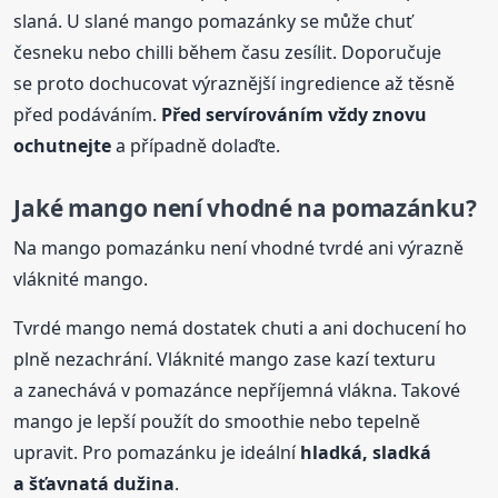
slaná. U slané mango pomazánky se může chuť
česneku nebo chilli během času zesílit. Doporučuje
se proto dochucovat výraznější ingredience až těsně
před podáváním.
Před servírováním vždy znovu
ochutnejte
a případně dolaďte.
Jaké mango není vhodné na pomazánku?
Na mango pomazánku není vhodné tvrdé ani výrazně
vláknité mango.
Tvrdé mango nemá dostatek chuti a ani dochucení ho
plně nezachrání. Vláknité mango zase kazí texturu
a zanechává v pomazánce nepříjemná vlákna. Takové
mango je lepší použít do smoothie nebo tepelně
upravit. Pro pomazánku je ideální
hladká, sladká
a šťavnatá dužina
.