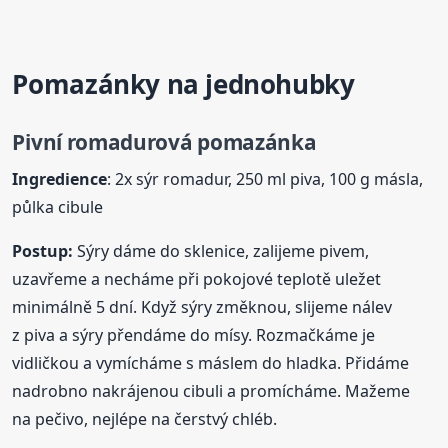
Pomazánky na jednohubky
Pivní romadurová
pomazánka
Ingredience
: 2x sýr romadur, 250 ml piva, 100 g másla,
půlka cibule
Postup:
Sýry dáme do sklenice, zalijeme pivem,
uzavřeme a necháme při pokojové teplotě uležet
minimálně 5 dní. Když sýry změknou, slijeme nálev
z piva a sýry přendáme do mísy. Rozmačkáme je
vidličkou a vymícháme s máslem do hladka. Přidáme
nadrobno nakrájenou cibuli a promícháme. Mažeme
na pečivo, nejlépe na čerstvý chléb.