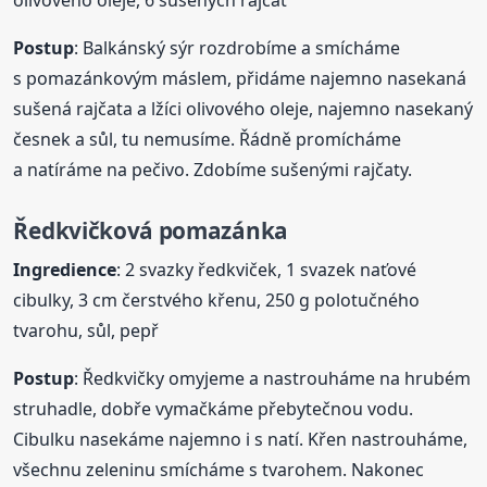
Postup
: Balkánský sýr rozdrobíme a smícháme
s pomazánkovým máslem, přidáme najemno nasekaná
sušená rajčata a lžíci olivového oleje, najemno nasekaný
česnek a sůl, tu nemusíme. Řádně promícháme
a natíráme na pečivo. Zdobíme sušenými rajčaty.
Ředkvičková
pomazánka
Ingredience
: 2 svazky ředkviček, 1 svazek naťové
cibulky, 3 cm čerstvého křenu, 250 g polotučného
tvarohu, sůl, pepř
Postup
: Ředkvičky omyjeme a nastrouháme na hrubém
struhadle, dobře vymačkáme přebytečnou vodu.
Cibulku nasekáme najemno i s natí. Křen nastrouháme,
všechnu zeleninu smícháme s tvarohem. Nakonec