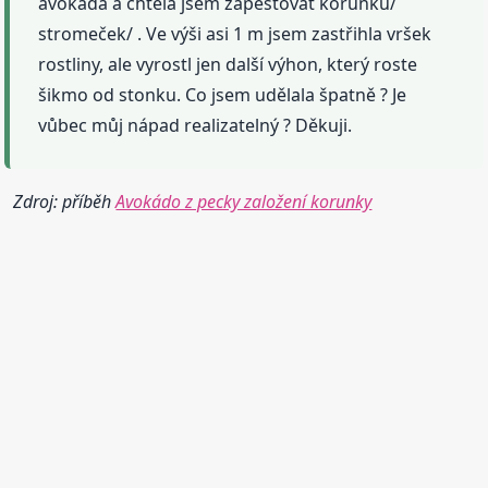
avokáda a chtěla jsem zapěstovat korunku/
stromeček/ . Ve výši asi 1 m jsem zastřihla vršek
rostliny, ale vyrostl jen další výhon, který roste
šikmo od stonku. Co jsem udělala špatně ? Je
vůbec můj nápad realizatelný ? Děkuji.
Zdroj: příběh
Avokádo z pecky založení korunky