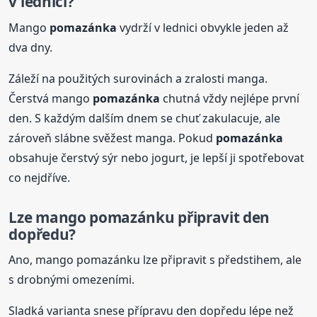
v lednici?
Mango
pomazánka
vydrží v lednici obvykle jeden až
dva dny.
Záleží na použitých surovinách a zralosti manga.
Čerstvá mango
pomazánka
chutná vždy nejlépe první
den. S každým dalším dnem se chuť zakulacuje, ale
zároveň slábne svěžest manga. Pokud
pomazánka
obsahuje čerstvý sýr nebo jogurt, je lepší ji spotřebovat
co nejdříve.
Lze mango pomazánku připravit den
dopředu?
Ano, mango pomazánku lze připravit s předstihem, ale
s drobnými omezeními.
Sladká varianta snese přípravu den dopředu lépe než