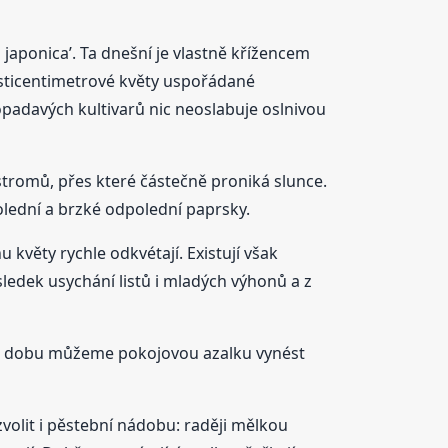
aponica’. Ta dnešní je vlastně křížencem
šesticentimetrové květy uspořádané
 opadavých kultivarů nic neoslabuje oslnivou
stromů, přes které částečně proniká slunce.
olední a brzké odpolední paprsky.
 květy rychle odkvétají. Existují však
ásledek usychání listů i mladých výhonů a z
tu dobu můžeme pokojovou azalku vynést
zvolit i pěstební nádobu: raději mělkou