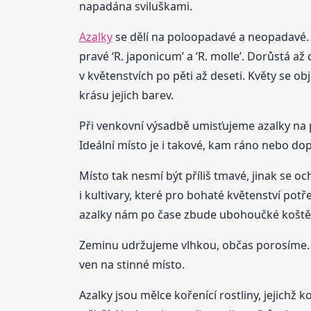
napadána sviluškami.
Azalky
se dělí na poloopadavé a neopadavé. 
pravé ‘R. japonicum’ a ‘R. molle’. Dorůstá 
v květenstvích po pěti až deseti. Květy se o
krásu jejich barev.
Při venkovní výsadbě umisťujeme azalky na p
Ideální místo je i takové, kam ráno nebo do
Místo tak nesmí být příliš tmavé, jinak se oc
i kultivary, které pro bohaté květenství potř
azalky nám po čase zbude ubohoučké koště
Zeminu udržujeme vlhkou, občas porosíme.
ven na stinné místo.
Azalky jsou mělce kořenící rostliny, jejichž 