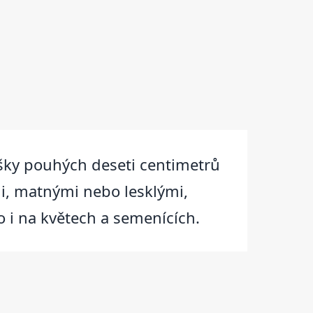
ýšky pouhých deseti centimetrů
mi, matnými nebo lesklými,
o i na květech a semenících.