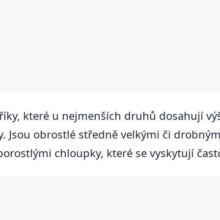
říky, které u nejmenších druhů dosahují v
ry. Jsou obrostlé středně velkými či drobný
porostlými chloupky, které se vyskytují čast