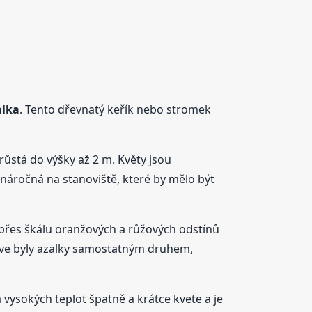
alka
. Tento dřevnatý keřík nebo stromek
orůstá do výšky až 2 m. Květy jsou
 náročná na stanoviště, které by mělo být
 přes škálu oranžových a růžových odstínů
Dříve byly azalky samostatným druhem,
a vysokých teplot špatně a krátce kvete a je