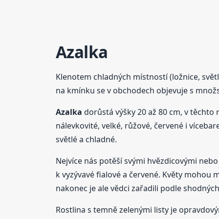
Azalka
Klenotem chladných místností (ložnice, svě
na kmínku se v obchodech objevuje s množst
Azalka
dorůstá výšky 20 až 80 cm, v těchto r
nálevkovité, velké, růžové, červené i víceb
světlé a chladné.
Nejvíce nás potěší svými hvězdicovými nebo 
k vyzývavé fialové a červené. Květy mohou m
nakonec je ale vědci zařadili podle shodný
Rostlina s temně zelenými listy je opravdovým