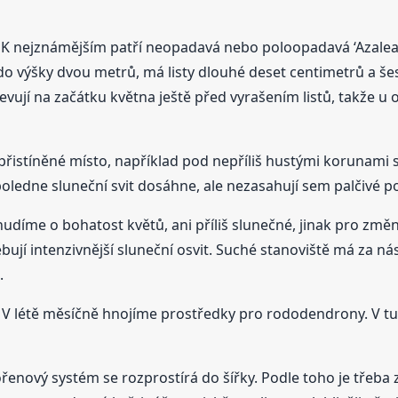
K nejznámějším patří neopadavá nebo poloopadavá ‘Azalea j
až do výšky dvou metrů, má listy dlouhé deset centimetrů a 
bjevují na začátku května ještě před vyrašením listů, takže u
řistíněné místo, například pod nepříliš hustými korunami 
poledne sluneční svit dosáhne, ale nezasahují sem palčivé p
hudíme o bohatost květů, ani příliš slunečné, jinak pro změnu
ebují intenzivnější sluneční osvit. Suché stanoviště má za n
.
 V létě měsíčně hnojíme prostředky pro rododendrony. V 
kořenový systém se rozprostírá do šířky. Podle toho je třeba 