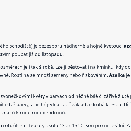
tlého schodiště) je bezesporu nádherně a hojně kvetoucí
az
vím poupat již od listopadu.
ozměrech je i tak široká. Lze ji pěstovat i na kmínku, kdy d
arevné. Rostlina se množí semeny nebo řízkováním.
Azalka
je
zvonečkovými květy v barvách od něžné bílé či zářivě žluté
ít i dvě barvy, z nichž jedna tvoří základ a druhá kresbu. 
ch znaků k rodu rododendronů.
 otužilcem, teploty okolo 12 až 15 °C jsou pro ni ideální. Z