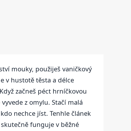
tví mouky, použiješ vaničkový
e v hustotě těsta a délce
 Když začneš péct hrníčkovou
 vyvede z omylu. Stačí malá
kdo nechce jíst. Tenhle článek
co skutečně funguje v běžné