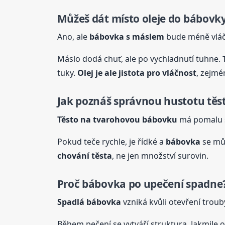
Můžeš dát místo oleje do bábovk
Ano, ale
bábovka
s máslem
bude méně vlá
Máslo dodá chuť, ale po vychladnutí tuhne.
tuky.
Olej je ale jistota pro vláčnost
, zejmé
Jak poznáš správnou hustotu těs
Těsto na tvarohovou bábovku
má pomalu st
Pokud teče rychle, je řídké a
bábovka
se můž
chování těsta
, ne jen množství surovin.
Proč
bábovka
po upečení spadne
Spadlá
bábovka
vzniká kvůli otevření trou
Během pečení se vytváří struktura. Jakmile 