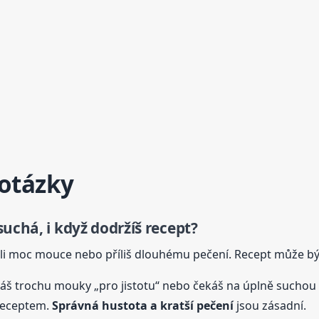
 otázky
uchá, i když dodržíš recept?
ůli moc mouce nebo příliš dlouhému pečení. Recept může bý
áš trochu mouky „pro jistotu“ nebo čekáš na úplně suchou š
 receptem.
Správná hustota a kratší pečení
jsou zásadní.