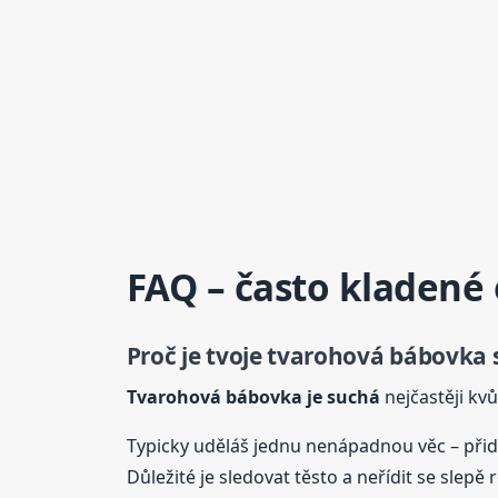
FAQ – často kladené
Proč je tvoje tvarohová
bábovka
s
Tvarohová
bábovka
je suchá
nejčastěji kv
Typicky uděláš jednu nenápadnou věc – přid
Důležité je sledovat těsto a neřídit se slepě