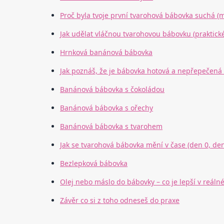
Proč byla tvoje první tvarohová bábovka suchá (
Jak udělat vláčnou tvarohovou bábovku (praktické
Hrnková banánová bábovka
Jak poznáš, že je bábovka hotová a nepřepečená 
Banánová bábovka s čokoládou
Banánová bábovka s ořechy
Banánová bábovka s tvarohem
Jak se tvarohová bábovka mění v čase (den 0, den
Bezlepková bábovka
Olej nebo máslo do bábovky – co je lepší v reáln
Závěr co si z toho odneseš do praxe