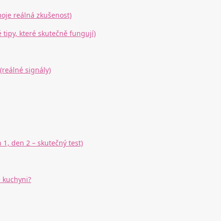
moje reálná zkušenost)
 tipy, které skutečně fungují)
(reálné signály)
 1, den 2 – skutečný test)
é kuchyni?