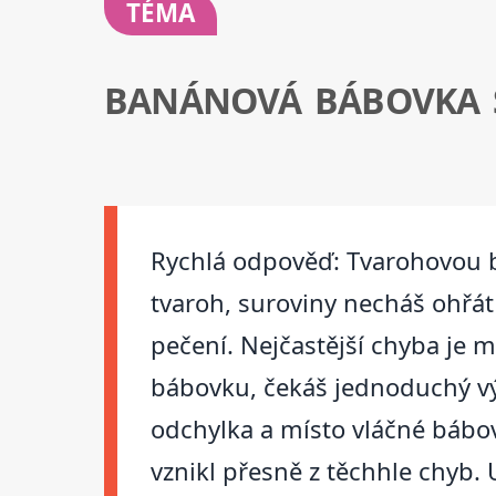
TÉMA
BANÁNOVÁ BÁBOVKA 
Rychlá odpověď: Tvarohovou b
tvaroh, suroviny necháš ohřát 
pečení. Nejčastější chyba je 
bábovku, čekáš jednoduchý výs
odchylka a místo vláčné bábov
vznikl přesně z těchhle chyb. 