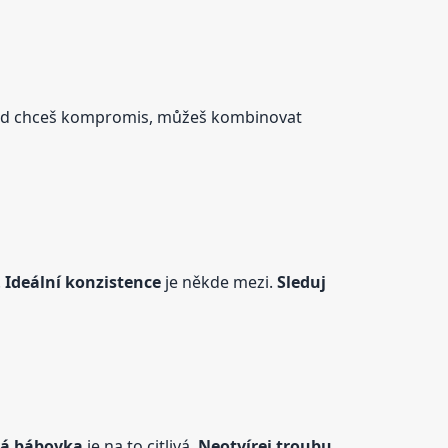
kud chceš kompromis, můžeš kombinovat
.
Ideální konzistence
je někde mezi.
Sleduj
vá
bábovka
je na to citlivá.
Neotvírej troubu