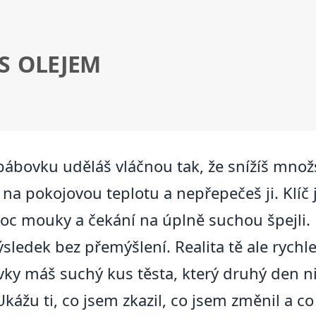
S OLEJEM
ábovku uděláš vláčnou tak, že snížíš množs
na pokojovou teplotu a nepřepečeš ji. Klíč j
moc mouky a čekání na úplně suchou špejli.
ledek bez přemýšlení. Realita tě ale rychle
ky máš suchý kus těsta, který druhý den ni
Ukážu ti, co jsem zkazil, co jsem změnil a 