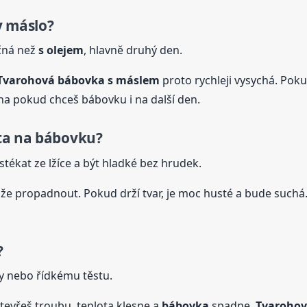
y máslo?
čná než
s olejem
, hlavně druhý den.
Tvarohová
bábovka
s máslem
proto rychleji vysychá. Po
na pokud chceš bábovku i na další den.
ta na bábovku?
ékat ze lžíce a být hladké bez hrudek.
e propadnout. Pokud drží tvar, je moc husté a bude suchá
?
by nebo řídkému těstu.
otevřeš troubu, teplota klesne a
bábovka
spadne.
Tvaroho