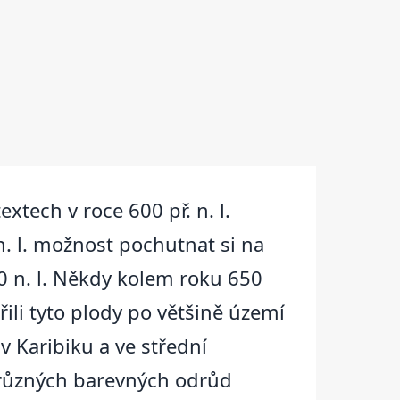
tech v roce 600 př. n. l.
n. l. možnost pochutnat si na
0 n. l. Někdy kolem roku 650
řili tyto plody po většině území
v Karibiku a ve střední
 různých barevných odrůd