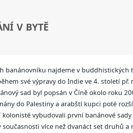
NÍ V BYTĚ
h banánovníku najdeme v buddhistických tex
ěhem své výpravy do Indie ve 4. století př. 
ánový sad byl popsán v Číně okolo roku 20
nány do Palestiny a arabští kupci poté rozší
í kolonisté vybudovali první banánové sady 
 současnosti více než dvanáct set druhů a