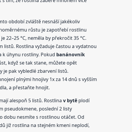
at s tím, že rostlina zabere mnohem více
mto období zvláště nesnáší jakékoliv
ovnoměrnému růstu je zapotřebí rostlinu
je 22–25 °C, neměla by překročit 35 °C.
 listů. Rostlina vyžaduje častou a vydatnou
 a k úhynu rostliny. Pokud
banánovník
růst, když se tak stane, můžete opět
je pak vybledlé zbarvení listů.
i hnojení plnými hnojivy 1x za 14 dnů s vyšším
a, a přestaňte hnojit.
jí alespoň 5 listů. Rostlina
v bytě
plodí
em pseudokmene, poslední 2 listy
to dobu nesmíte s rostlinou otáčet. Od
ů již rostlina na stejném kmeni neplodí,