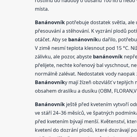
rostlinu do nádoby o obsahu 100 litrů nebo v
místa.
Banánovník
potřebuje dostatek světla, ale 
přesouvání a stěhování. K vyzrání plodů pot
otáčet. Aby se
banánovník
u dařilo, potřeb
V zimě nesmí teplota klesnout pod 15 °C. Ni
zálivku, ale pozor, abyste
banánovník
nepřel
přelijete, nechte kořenový bal vyschnout, neb
normálně zalévat. Nedostatek vody naopak zp
Banánovník
y mají žízeň obzvlášť v teplých 
obsahem draslíku a dusíku (OBM, FLORAN,VEGA
Banánovník
ještě před kvetením vytvoří od
ve stáří 24–36 měsíců, ve špatných podmínká
před kvetením bývají menší. Květenství, kter
kvetení do dozrání plodů, které dozrávají p