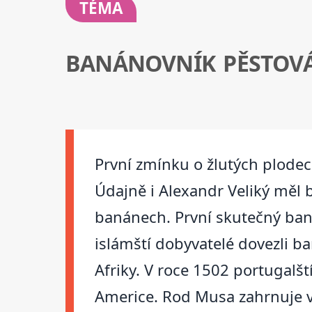
TÉMA
BANÁNOVNÍK PĚSTOVÁ
První zmínku o žlutých plodec
Údajně i Alexandr Veliký měl b
banánech. První skutečný ban
islámští dobyvatelé dovezli ba
Afriky. V roce 1502 portugalšt
Americe. Rod Musa zahrnuje v