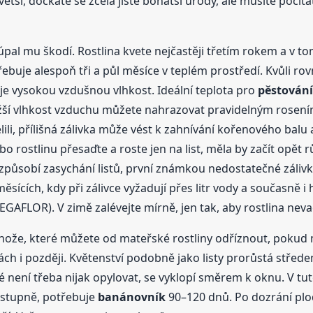
ětší, dočkáte se zcela jistě bohatší úrody, ale musíte počít
úpal mu škodí. Rostlina kvete nejčastěji třetím rokem a v to
řebuje alespoň tři a půl měsíce v teplém prostředí. Kvůli r
uje vysokou vzdušnou vlhkost. Ideální teplota pro
pěstování
žší vlhkost vzduchu můžete nahrazovat pravidelným rosením
ili, přílišná zálivka může vést k zahnívání kořenového balu
o rostlinu přesaďte a roste jen na list, měla by začít opět 
ůsobí zasychání listů, první známkou nedostatečné zálivky 
měsících, kdy při zálivce vyžadují přes litr vody a současně 
FLOR). V zimě zalévejte mírně, jen tak, aby rostlina nevadl
nože, které můžete od mateřské rostliny odříznout, pokud ma
ch i později. Květenství podobně jako listy prorůstá střed
é není třeba nijak opylovat, se vyklopí směrem k oknu. V tu
ostupně, potřebuje
banánovník
90–120 dnů. Po dozrání plod