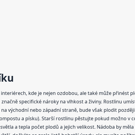
ík
u
 interiérech, kde je nejen ozdobou, ale také může přinést p
značně specifické nároky na vlhkost a živiny. Rostlinu umís
 i na východní nebo západní straně, bude však plodit později
postu a písku). Starší rostlinu pěstujte pokud možno v co
větla a tepla počet plodů a jejich velikost. Nádoba by měla