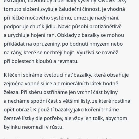
estragon, flavonoidy a deriváty kyseliny kávové. Díky
tomuto složení zvyšuje žaludeční činnost, je vhodná
při léčbě močového systému, omezuje nadýmání,
podporuje chuť k jídlu. Navíc působí protizánětlivě
a urychluje hojení ran. Obklady z bazalky se mohou
přikládat na opruzeniny, po bodnutí hmyzem nebo
na rány, které se nechtějí hojit. Využívá se rovněž
při bolestech kloubů a revmatu.
K léčení sbíráme kvetoucí nať bazalky, která obsahuje
zejména vonné silice a z minerálních látek hodně
železa. Při sběru ostříháme jen vrchní část byliny
a necháme spodní část s většími listy, ze které rostlina
opět obrazí. K použití bazalky jako koření trháme
čerstvé lístky dle potřeby, ale vždy jen tolik, abychom
bylinku neomezili v růstu.