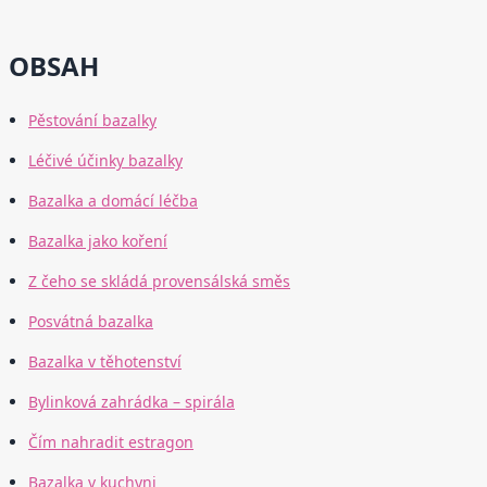
OBSAH
Pěstování bazalky
Léčivé účinky bazalky
Bazalka a domácí léčba
Bazalka jako koření
Z čeho se skládá provensálská směs
Posvátná bazalka
Bazalka v těhotenství
Bylinková zahrádka – spirála
Čím nahradit estragon
Bazalka v kuchyni