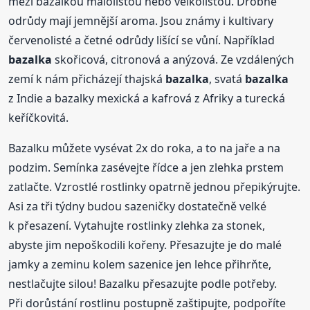
mezi bazalkou malolistou nebo velkolistou. Drobné
odrůdy mají jemnější aroma. Jsou známy i kultivary
červenolisté a četné odrůdy lišící se vůní. Například
bazalka
skořicová, citronová a anýzová. Ze vzdálených
zemí k nám přicházejí thajská
bazalka
, svatá
bazalka
z Indie a bazalky mexická a kafrová z Afriky a turecká
keříčkovitá.
Bazalku můžete vysévat 2x do roka, a to na jaře a na
podzim. Semínka zasévejte řídce a jen zlehka prstem
zatlačte. Vzrostlé rostlinky opatrně jednou přepikýrujte.
Asi za tři týdny budou sazeničky dostatečně velké
k přesazení. Vytahujte rostlinky zlehka za stonek,
abyste jim nepoškodili kořeny. Přesazujte je do malé
jamky a zeminu kolem sazenice jen lehce přihrňte,
nestlačujte silou! Bazalku přesazujte podle potřeby.
Při dorůstání rostlinu postupně zaštipujte, podpoříte