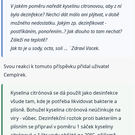
V jakém poměru naředit kyselinu citronovou, aby z ní
byla dezinfekce? Nechci dát málo ani plýtvat, v době
možného nedostatku. Jakým zp. dezinfikovat -
postříkáním, ponořením..? Jak dlouho to tam nechat?
Záleží na teplotě?
Jak to je u sody, octa, soli … ¨Zdraví Vacek.
Svou reakci k tomuto příspěvku přidal uživatel
Cempírek.
Kyselina citrónová se dá použít jako desinfekce
všude tam, kde je potřeba likvidovat bakterie a
plísně. Bohužel kyselina citrónová neúčinkuje na
viry - vůbec. Dezinfekční roztok proti bakteriím a
plísním se připraví v poměru 1 sáček kyseliny