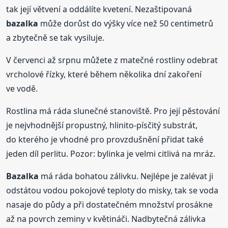
tak její větvení a oddálíte kvetení. Nezaštipovaná
bazalka
může dorůst do výšky více než 50 centimetrů
a zbytečně se tak vysiluje.
V červenci až srpnu můžete z matečné rostliny odebrat
vrcholové řízky, které během několika dní zakoření
ve vodě.
Rostlina má ráda slunečné stanoviště. Pro její pěstování
je nejvhodnější propustný, hlinito-písčitý substrát,
do kterého je vhodné pro provzdušnění přidat také
jeden díl perlitu. Pozor: bylinka je velmi citlivá na mráz.
Bazalka
má ráda bohatou zálivku. Nejlépe je zalévat ji
odstátou vodou pokojové teploty do misky, tak se voda
nasaje do půdy a při dostatečném množství prosákne
až na povrch zeminy v květináči. Nadbytečná zálivka