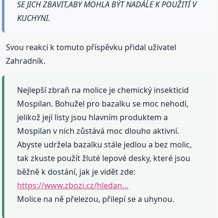
SE JICH ZBAVIT,ABY MOHLA BÝT NADÁĹE K POUŽITÍ V
KUCHYNI.
Svou reakci k tomuto příspěvku přidal uživatel
Zahradník.
Nejlepší zbraň na molice je chemický insekticid
Mospilan. Bohužel pro bazalku se moc nehodí,
jelikož její listy jsou hlavním produktem a
Mospilan v nich zůstává moc dlouho aktivní.
Abyste udržela bazalku stále jedlou a bez molic,
tak zkuste použít žluté lepové desky, které jsou
běžně k dostání, jak je vidět zde:
https://www.zbozi.cz/hledan…
Molice na ně přelezou, přilepí se a uhynou.