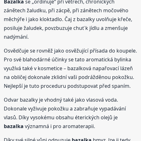
Bazalka
se „ordinuje“ při větrech, chronických
zánětech žaludku, při zácpě, při zánětech močového
měchýře i jako kloktadlo. Čaj z bazalky uvolňuje křeče,
posiluje žaludek, povzbuzuje chuť k jídlu a zmenšuje
nadýmání.
Osvědčuje se rovněž jako osvěžující přísada do koupele.
Pro své blahodárné účinky se tato aromatická bylinka
využívá také v kosmetice – bazalková napařovací lázeň
na obličej dokonale zklidní vaši podrážděnou pokožku.
Nejlepší je tuto proceduru podstupovat před spaním.
Odvar bazalky je vhodný také jako vlasová voda.
Dokonale vyživuje pokožku a zabraňuje vypadávání
vlasů. Díky vysokému obsahu éterických olejů je
bazalka
významná i pro aromaterapii.
Díky své silné vůni odpuzuje
bazalka
hmyz, lze ji tedy