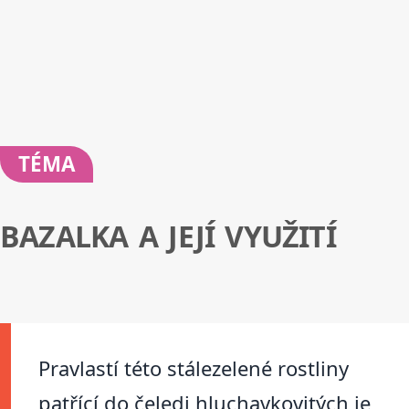
TÉMA
BAZALKA A JEJÍ VYUŽITÍ
Pravlastí této stálezelené rostliny
patřící do čeledi hluchavkovitých je