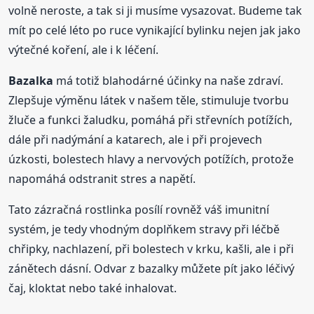
volně neroste, a tak si ji musíme vysazovat. Budeme tak
mít po celé léto po ruce vynikající bylinku nejen jak jako
výtečné koření, ale i k léčení.
Bazalka
má totiž blahodárné účinky na naše zdraví.
Zlepšuje výměnu látek v našem těle, stimuluje tvorbu
žluče a funkci žaludku, pomáhá při střevních potížích,
dále při nadýmání a katarech, ale i při projevech
úzkosti, bolestech hlavy a nervových potížích, protože
napomáhá odstranit stres a napětí.
Tato zázračná rostlinka posílí rovněž váš imunitní
systém, je tedy vhodným doplňkem stravy při léčbě
chřipky, nachlazení, při bolestech v krku, kašli, ale i při
zánětech dásní. Odvar z bazalky můžete pít jako léčivý
čaj, kloktat nebo také inhalovat.