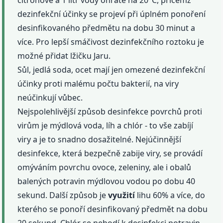
citrónové a 1 litr vody ohřáté na 20°C, přičemž
dezinfekční účinky se projeví při úplném ponoření
desinfikovaného předmětu na dobu 30 minut a
více. Pro lepší smáčivost dezinfekčního roztoku je
možné přidat lžičku Jaru.
Sůl, jedlá soda, ocet mají jen omezené dezinfekční
účinky proti malému počtu bakterií, na viry
neúčinkují vůbec.
Nejspolehlivější způsob desinfekce povrchů proti
virům je mýdlová voda, líh a chlór - to vše zabíjí
viry a je to snadno dosažitelné. Nejúčinnější
desinfekce, která bezpečně zabije viry, se provádí
omýváním povrchu ovoce, zeleniny, ale i obalů
balených potravin mýdlovou vodou po dobu 40
sekund. Další způsob je
využití
lihu 60% a více, do
kterého se ponoří desinfikovaný předmět na dobu