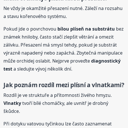
Ne vždy je okamžité přesazení nutné. Záleží na rozsahu
a stavu kořenového systému.
Pokud jde o povrchovou
bílou plíseň na substrátu
bez
známek hniloby, často stačí zlepšit větrání a omezit
zálivku. Přesazení má smysl tehdy, pokud je substrát
výrazně napadený nebo zapáchá. Zbytečná manipulace
může orchidej oslabit. Nejprve proveďte
diagnostický
test
a sledujte vývoj několik dní.
Jak poznám rozdíl mezi plísní a vlnatkami?
Rozdíl je ve struktuře a přítomnosti živého hmyzu.
Vlnatky
tvoří bílé chomáčky, ale uvnitř je drobný
škůdce.
Při dotyku vatovou tyčinkou lze často zaznamenat