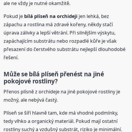
ale ne vždy je nutné okamžitě.
Pokud je
bílá
plíseň na orchideji
jen lehká, bez
zápachu a rostlina má zdravé kořeny, někdy stačí
úprava zálivky a lepší větrání. Při silnějším výskytu,
zapáchajícím substrátu nebo rozpadlé kůře je však
přesazení do čerstvého substrátu nejlepší dlouhodobé
řešení.
Může se
bílá
plíseň přenést na jiné
pokojové rostliny?
Přenos plísně z orchideje na jiné pokojové rostliny je
možný, ale nebývá častý.
Plíseň se šíří hlavně tam, kde má vhodné podmínky,
tedy vlhko a organický materiál. Pokud mají ostatní
rostliny suchý a vzdušný substrát, riziko je minimální.