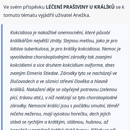
Ve svém příspěvku
LÉČENÍ PRAŠIVINY U KRÁLÍKŮ
se k
tomuto tématu vyjádřil uživatel Anežka.
Kokcidiosa je nakažlivé onemocnění, které působí
králíkářům největší ztráty. Stejnou metlou, jako je pro
lidstvo tuberkulosa, je pro králíky kokcidiosa. Nemoc je
vyvolávána choroboplodnými zárodky tak zvanými
kokcidiemi a sice druhem kokcidium oviforme, dnes
zvaným Eimeria Stiedae. Zárodky tyto se nacházejí ve
žlučovodech a ve sliznici střevní člověka a hlavně
králíků. Nakažení děje se obyčejně potravou (zelenou
pící, trávou atd.), v níž nalézají se tyto choroboplodné
zárodky. Nemocní králíci jsou s počátku smutní, téměř
ničeho nežerou, mají vysokou horečku, dech jejich
stává se rychlým a krátkým, slábnou, hubnou, až