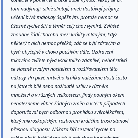
konečně v poměrně krátké době hynou. Někdy se při
tom nadýmají, silně slintají, aneb dostávají průjmy.
Léčení bývá málokdy úspěšným, protože nemoc se
úžasně rychle šíří a téměř celý chov vymírá. Zvláště
zhoubně řádí choroba mezi králíky mladými; když
některý z nich nemoc přečká, zdá se býti zdravým a
bývá obyčejně v chovu používán dále. Uzdravení
takového zvířete bývá však toliko zdánlivé, neboť stává
se vlastně trvalým nositelem a rozšiřovatelem této
nákazy. Při pitvě mrtvého králíka nalézáme dosti často
na játrech bílé nebo nažloutlé uzlíky v různém
množství a v různých velikostech. Jindy pouhým okem
nenalezneme vůbec žádných změn a v těch případech
doporučoval bych odbornou prohlídku zvěrolékařem,
který mikroskopickým rozborem králičího trusu stanoví
přesnou diagnosu. Nákaza šíří se velmi rychle po