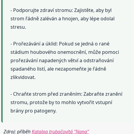
- Podporujte zdraví stromu: Zajistěte, aby byl
strom řádně zaléván a hnojen, aby lépe odolal
stresu.
- Prořezávání a úklid: Pokud se jedná o rané
stádium houbového onemocnění, může pomoci
prořezávání napadených větví a odstraňování
spadaného listí, ale nezapomeňte je řádně
zlikvidovat.
- Chraňte strom před zraněním: Zabraňte zranění
stromu, protože by to mohlo vytvořit vstupní
brány pro patogeny.
Zdroj: příběh
Katalpa trubačovitá "Nana"