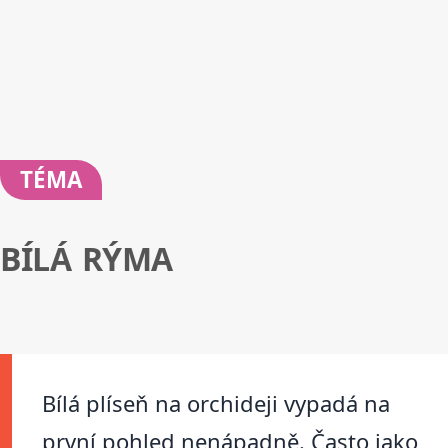
TÉMA
BÍLÁ RÝMA
Bílá plíseň na orchideji vypadá na
první pohled nenápadně. Často jako