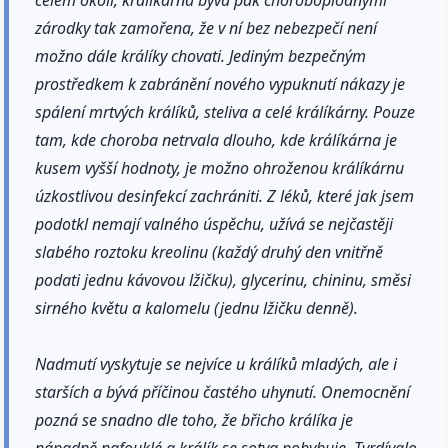
celém okolí, králíkárna bývá pak choroboplodnými
zárodky tak zamořena, že v ní bez nebezpečí není
možno dále králíky chovati. Jediným bezpečným
prostředkem k zabránění nového vypuknutí nákazy je
spálení mrtvých králíků, steliva a celé králíkárny. Pouze
tam, kde choroba netrvala dlouho, kde králíkárna je
kusem vyšší hodnoty, je možno ohroženou králíkárnu
úzkostlivou desinfekcí zachrániti. Z léků, které jak jsem
podotkl nemají valného úspěchu, užívá se nejčastěji
slabého roztoku kreolinu (každý druhý den vnitřně
podati jednu kávovou lžičku), glycerinu, chininu, směsi
sirného květu a kalomelu (jednu lžičku denně).
Nadmutí vyskytuje se nejvíce u králíků mladých, ale i
starších a bývá příčinou častého uhynutí. Onemocnění
pozná se snadno dle toho, že břicho králíka je