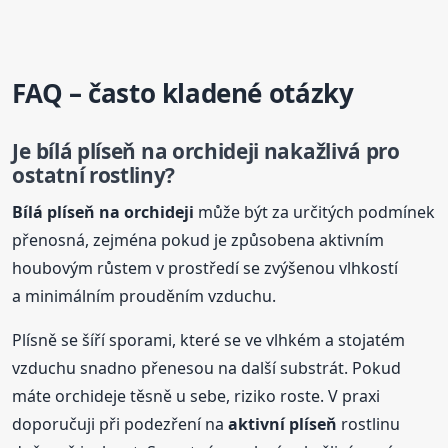
FAQ – často kladené otázky
Je
bílá
plíseň na orchideji nakažlivá pro
ostatní rostliny?
Bílá
plíseň na orchideji
může být za určitých podmínek
přenosná, zejména pokud je způsobena aktivním
houbovým růstem v prostředí se zvýšenou vlhkostí
a minimálním prouděním vzduchu.
Plísně se šíří sporami, které se ve vlhkém a stojatém
vzduchu snadno přenesou na další substrát. Pokud
máte orchideje těsně u sebe, riziko roste. V praxi
doporučuji při podezření na
aktivní plíseň
rostlinu