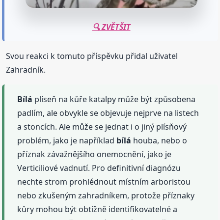
🔍 ZVĚTŠIT
Svou reakci k tomuto příspěvku přidal uživatel
Zahradník.
Bílá
plíseň na kůře katalpy může být způsobena
padlím, ale obvykle se objevuje nejprve na listech
a stoncích. Ale může se jednat i o jiný plísňový
problém, jako je například
bílá
houba, nebo o
příznak závažnějšího onemocnění, jako je
Verticiliové vadnutí. Pro definitivní diagnózu
nechte strom prohlédnout místním arboristou
nebo zkušeným zahradníkem, protože příznaky
kůry mohou být obtížně identifikovatelné a