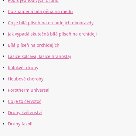
Popis jednotlivých druhů
Co znamená bílá pěna na medu
Co je bílá plíseň na orchidejích doopravdy
Jak vypadá skutečná bílá plíseň na orchideji
Bílá plíseň na orchidejích
Lasice kolčava, lasice hranostaj
Kalokvět druhy
Houbové choroby
Porotherm universal
Co je to červotoč
Druhy květenství
Druhy fazolí