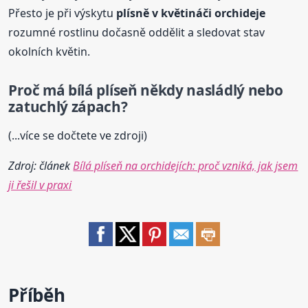
Přesto je při výskytu
plísně v květináči orchideje
rozumné rostlinu dočasně oddělit a sledovat stav
okolních květin.
Proč má
bílá
plíseň někdy nasládlý nebo
zatuchlý zápach?
(...více se dočtete ve zdroji)
Zdroj: článek
Bílá plíseň na orchidejích: proč vzniká, jak jsem
ji řešil v praxi
Příběh