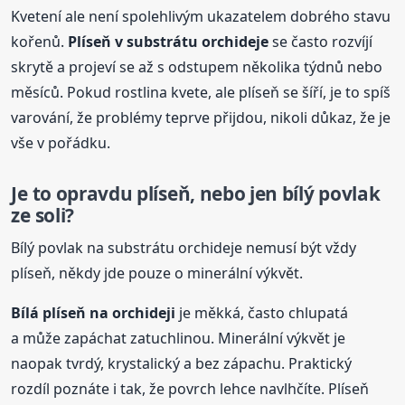
Kvetení ale není spolehlivým ukazatelem dobrého stavu
kořenů.
Plíseň v substrátu orchideje
se často rozvíjí
skrytě a projeví se až s odstupem několika týdnů nebo
měsíců. Pokud rostlina kvete, ale plíseň se šíří, je to spíš
varování, že problémy teprve přijdou, nikoli důkaz, že je
vše v pořádku.
Je to opravdu plíseň, nebo jen bílý povlak
ze soli?
Bílý povlak na substrátu orchideje nemusí být vždy
plíseň, někdy jde pouze o minerální výkvět.
Bílá
plíseň na orchideji
je měkká, často chlupatá
a může zapáchat zatuchlinou. Minerální výkvět je
naopak tvrdý, krystalický a bez zápachu. Praktický
rozdíl poznáte i tak, že povrch lehce navlhčíte. Plíseň