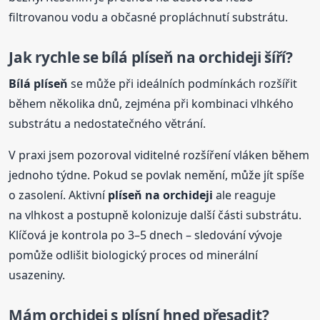
filtrovanou vodu a občasné propláchnutí substrátu.
Jak rychle se
bílá
plíseň na orchideji šíří?
Bílá
plíseň
se může při ideálních podmínkách rozšířit
během několika dnů, zejména při kombinaci vlhkého
substrátu a nedostatečného větrání.
V praxi jsem pozoroval viditelné rozšíření vláken během
jednoho týdne. Pokud se povlak nemění, může jít spíše
o zasolení. Aktivní
plíseň na orchideji
ale reaguje
na vlhkost a postupně kolonizuje další části substrátu.
Klíčová je kontrola po 3–5 dnech – sledování vývoje
pomůže odlišit biologický proces od minerální
usazeniny.
Mám orchidej s plísní hned přesadit?