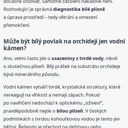
dočasně izolovat. Samotné zasolení nakažlivé není.
Rozhodující je správná
diagnostika bílé plísně
a úprava prostředí – tedy větrání a omezení
přemokření.
Může být bílý povlak na orchideji jen vodní
kámen?
Ano, velmi často jde o
usazeniny z tvrdé vody
, nikoli
o skutečnou plíseň. Bílý prášek na substrátu orchideje
bývá minerálního původu.
Vodní kámen vytváří tvrdé, krystalické struktury, které
nereagují na vlhkost a nemají zápach. Pokud
po navlhčení nedochází k optickému „oživení“,
pravděpodobně nejde o
bílou plíseň
. V českých
podmínkách s tvrdou kohoutkovou vodou je tento jev
běžný. Řešením je přechod na dešťovou nebo