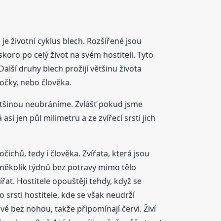
 je životní cyklus blech. Rozšířené jsou
 skoro po celý život na svém hostiteli. Tyto
alší druhy blech prožijí většinu života
kočky, nebo člověka.
 většinou neubráníme. Zvlášť pokud jsme
 asi jen půl milimetru a ze zvířecí srsti jich
vočichů, tedy i člověka. Zvířata, která jsou
 několik týdnů bez potravy mimo tělo
ířat. Hostitele opouštějí tehdy, když se
o srsti hostitele, kde se však neudrží
ové bez nohou, takže připomínají červi. Živí