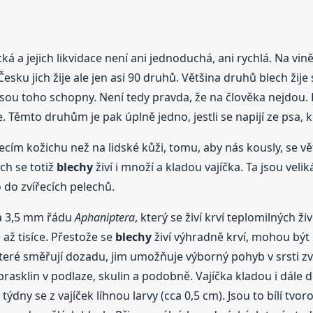
á a jejich likvidace není ani jednoduchá, ani rychlá. Na vině
Česku jich žije ale jen asi 90 druhů. Většina druhů blech žije
 jsou toho schopny. Není tedy pravda, že na člověka nejdou. D
. Těmto druhům je pak úplně jedno, jestli se napijí ze psa, 
vířecím kožichu než na lidské kůži, tomu, aby nás kously, se
ch se totiž
blechy
živí i množí a kladou vajíčka. Ta jsou veliká
do zvířecích pelechů.
ca 3,5 mm řádu
Aphaniptera
, který se živí krví teplomilných ži
až tisíce. Přestože se
blechy
živí výhradně krví, mohou být
, které směřují dozadu, jim umožňuje výborný pohyb v srsti zv
prasklin v podlaze, skulin a podobně. Vajíčka kladou i dále d
týdny se z vajíček líhnou larvy (cca 0,5 cm). Jsou to bílí tvor