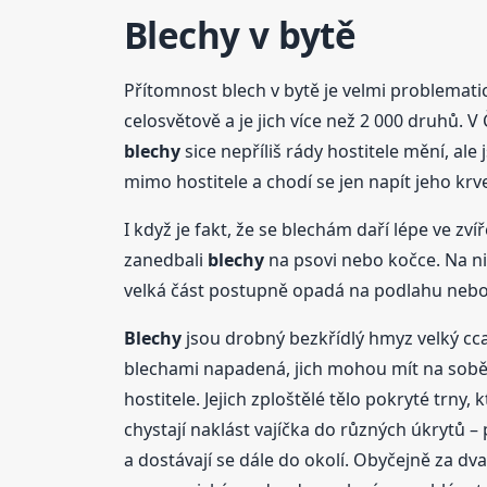
Blechy
v bytě
Přítomnost blech v bytě je velmi problematick
celosvětově a je jich více než 2 000 druhů. V 
blechy
sice nepříliš rády hostitele mění, ale
mimo hostitele a chodí se jen napít jeho krve
I když je fakt, že se blechám daří lépe ve z
zanedbali
blechy
na psovi nebo kočce. Na ni
velká část postupně opadá na podlahu nebo 
Blechy
jsou drobný bezkřídlý hmyz velký c
blechami napadená, jich mohou mít na sobě 
hostitele. Jejich zploštělé tělo pokryté trny
chystají naklást vajíčka do různých úkrytů – 
a dostávají se dále do okolí. Obyčejně za dva 