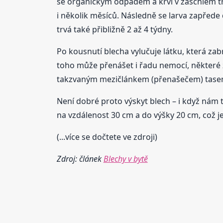
se organickým odpadem a krví v zaschlém tr
i několik měsíců. Následně se larva zapřede
trvá také přibližně 2 až 4 týdny.
Po kousnutí blecha vylučuje látku, která zab
toho může přenášet i řadu nemocí, některé z
takzvaným mezičlánkem (přenašečem) tase
Není dobré proto výskyt blech – i když nám t
na vzdálenost 30 cm a do výšky 20 cm, což je
(...více se dočtete ve zdroji)
Zdroj: článek
Blechy v bytě