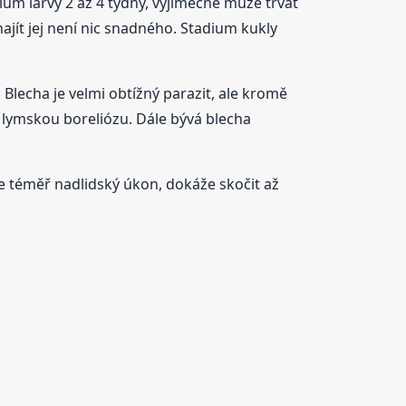
um larvy 2 až 4 týdny, výjimečně může trvat
jít jej není nic snadného. Stadium kukly
 Blecha je velmi obtížný parazit, ale kromě
 lymskou boreliózu. Dále bývá blecha
je téměř nadlidský úkon, dokáže skočit až