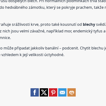
usu dospělých blech. Při normálních podmínkách trvá stadi
 do hedvábného zámotku, který se pokryje prachem, takže na
raňuje srážlivosti krve, proto také kousnutí od
blechy
svědí.
 nich jsou velmi závažné, například mor, endemický tyfus a
mnice.
o může připadat jakkoliv banální – podcenit. Chytit blechu 
 vzhledem k její velikosti úctyhodné.