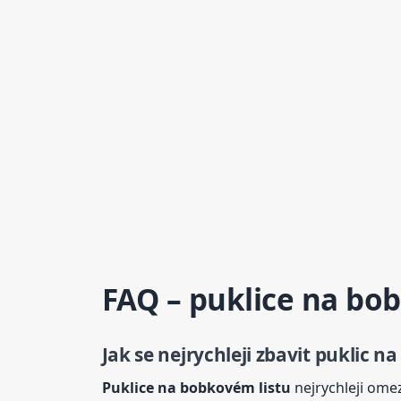
FAQ – puklice na b
Jak se nejrychleji zbavit puklic
Puklice na bobkovém
list
u
nejrychleji omez