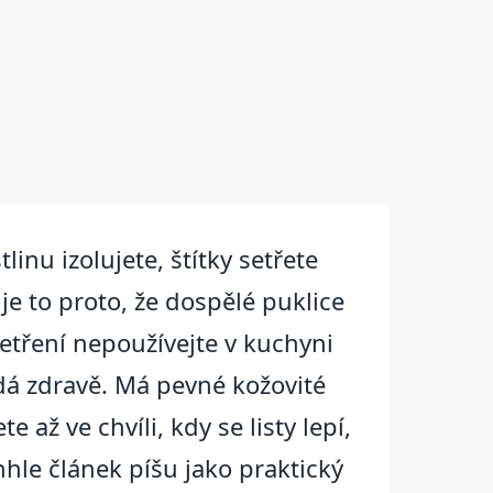
inu izolujete, štítky setřete
 to proto, že dospělé puklice
etření nepoužívejte v kuchyni
adá zdravě. Má pevné kožovité
 až ve chvíli, kdy se listy lepí,
enhle článek píšu jako praktický