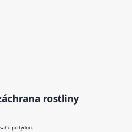
záchrana rostliny
ásahu po týdnu.