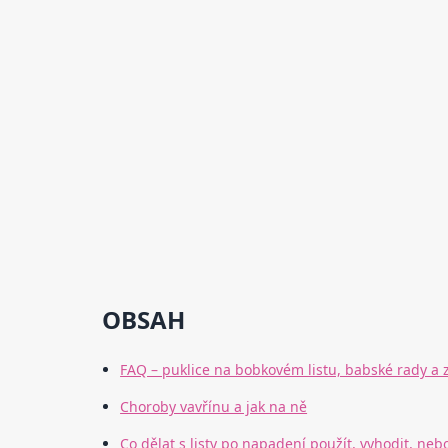
OBSAH
FAQ – puklice na bobkovém listu, babské rady a 
Choroby vavřínu a jak na ně
Co dělat s listy po napadení použít, vyhodit, neb