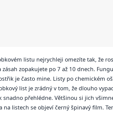
kovém listu nejrychleji omezíte tak, že rostl
zásah zopakujete po 7 až 10 dnech. Funguje
ostřik je často mine. Listy po chemickém oš
obkový list je zrádný v tom, že dlouho vyp
ěk snadno přehlédne. Většinou si jich všimnete
a na listech se objeví černý špinavý film. T