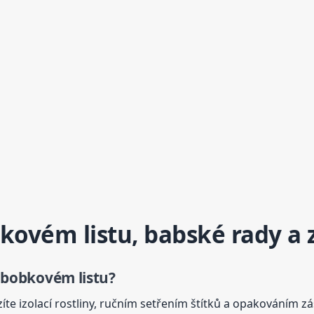
obkovém
list
u, babské rady a 
 na bobkovém
list
u?
íte izolací rostliny, ručním setřením štítků a opakováním z