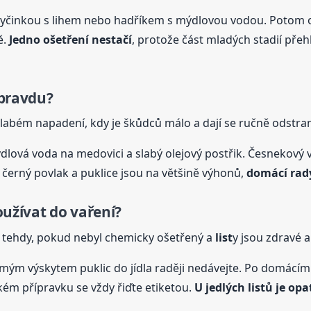
u tyčinkou s lihem nebo hadříkem s mýdlovou vodou. Potom o
ě.
Jedno ošetření nestačí
, protože část mladých stadií přeh
opravdu?
slabém napadení, kdy je škůdců málo a dají se ručně odstran
dlová voda na medovici a slabý olejový postřik. Česnekový v
á černý povlak a puklice jsou na většině výhonů,
domácí rad
oužívat do vaření?
 tehdy, pokud nebyl chemicky ošetřený a
list
y jsou zdravé a 
ým výskytem puklic do jídla raději nedávejte. Po domácím 
ém přípravku se vždy řiďte etiketou.
U jedlých
list
ů je opa