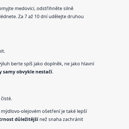
myjte medovici, odstřihněte silně
lédnete. Za 7 až 10 dní udělejte druhou
it.
ýluh berte spíš jako doplněk, ne jako hlavní
y samy obvykle nestačí
.
čisté.
mýdlovo-olejovém ošetření je také lepší
trnost důležitější
než snaha zachránit