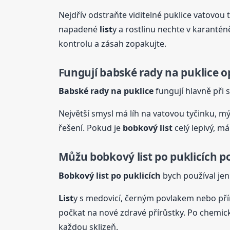
Nejdřív odstraňte viditelné puklice vatovo
napadené
list
y a rostlinu nechte v karantén
kontrolu a zásah zopakujte.
Fungují babské rady na puklice 
Babské rady na puklice
fungují hlavně při 
Největší smysl má líh na vatovou tyčinku, mý
řešení. Pokud je
bobkový
list
celý lepivý, m
Můžu
bobkový
list
po puklicích p
Bobkový
list
po puklicích
bych používal jen
List
y s medovicí, černým povlakem nebo přím
počkat na nové zdravé přírůstky. Po chemick
každou sklizeň.