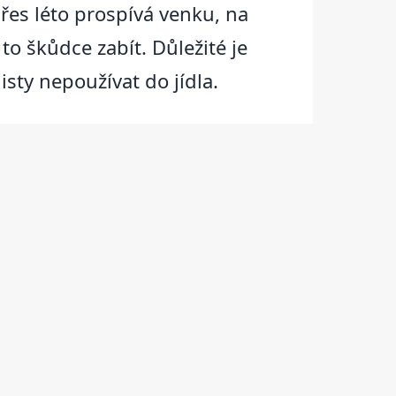
přes léto prospívá venku, na
o škůdce zabít. Důležité je
isty nepoužívat do jídla.