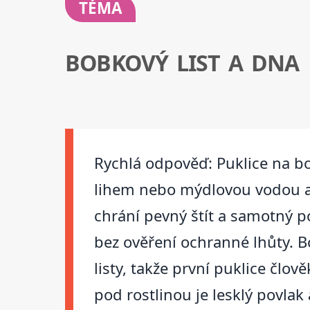
TÉMA
BOBKOVÝ LIST A DNA
Rychlá odpověď: Puklice na bob
lihem nebo mýdlovou vodou a 
chrání pevný štít a samotný p
bez ověření ochranné lhůty. B
listy, takže první puklice člov
pod rostlinou je lesklý povlak 