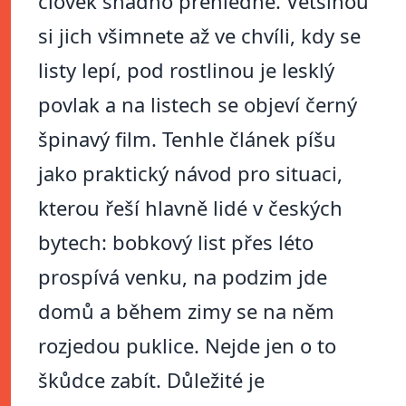
člověk snadno přehlédne. Většinou
si jich všimnete až ve chvíli, kdy se
listy lepí, pod rostlinou je lesklý
povlak a na listech se objeví černý
špinavý film. Tenhle článek píšu
jako praktický návod pro situaci,
kterou řeší hlavně lidé v českých
bytech: bobkový list přes léto
prospívá venku, na podzim jde
domů a během zimy se na něm
rozjedou puklice. Nejde jen o to
škůdce zabít. Důležité je