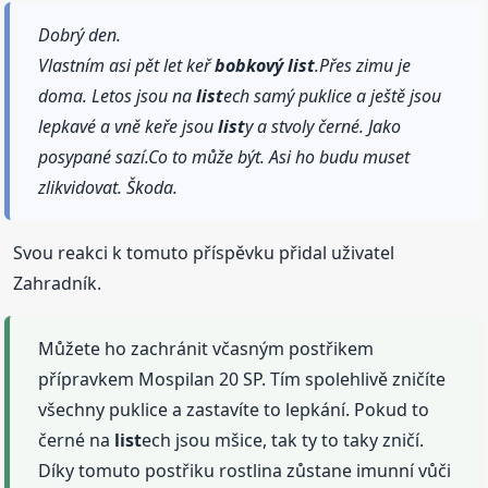
Dobrý den.
Vlastním asi pět let keř
bobkový
list
.Přes zimu je
doma. Letos jsou na
list
ech samý puklice a ještě jsou
lepkavé a vně keře jsou
list
y a stvoly černé. Jako
posypané sazí.Co to může být. Asi ho budu muset
zlikvidovat. Škoda.
Svou reakci k tomuto příspěvku přidal uživatel
Zahradník.
Můžete ho zachránit včasným postřikem
přípravkem Mospilan 20 SP. Tím spolehlivě zničíte
všechny puklice a zastavíte to lepkání. Pokud to
černé na
list
ech jsou mšice, tak ty to taky zničí.
Díky tomuto postřiku rostlina zůstane imunní vůči