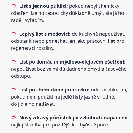
List
s jednou puklicí:
pokud nebyl chemicky
ošetřen, lze ho teoreticky důkladně umýt, ale já ho
raději vyřadím.
Lepivý
list
s medovicí:
do kuchyně nepoužívat,
odstranit nebo ponechat jen jako pracovní
list
pro
regeneraci rostliny.
List
po domácím mýdlovo-olejovém ošetření:
nepoužívat bez velmi důkladného omytí a časového
odstupu.
List
po chemickém přípravku:
řídit se etiketou;
pokud není použití na jedlé
list
y jasně vhodné,
do jídla ho nedávat.
Nový zdravý přírůstek po zvládnutí napadení:
nejlepší volba pro pozdější kuchyňské použití.