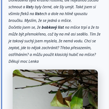
schnout a
list
y byly černé, ale šly umýt. Také jsem si
všimla fleků na
list
ech a dole na hlíně spoustu
broučku. Myslím, že se jedná o mšice.
Dočetla jsem se, že
bobkový
list
na mšice trpí a že to
může být přemokřeno, což by na mě asi sedělo. Tím že
je takový suchý jsem myslela, že nemá vodu. Chci se
zeptat, jde to nějak zachránit? Třeba přesazením,
ostřiháním? a můžu použit klasický hubič na mšice?
Děkuji moc Lenka