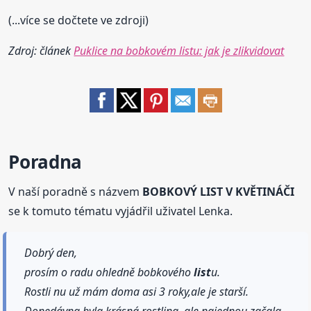
(...více se dočtete ve zdroji)
Zdroj: článek
Puklice na bobkovém listu: jak je zlikvidovat
Poradna
V naší poradně s názvem
BOBKOVÝ LIST V KVĚTINÁČI
se k tomuto tématu vyjádřil uživatel Lenka.
Dobrý den,
prosím o radu ohledně bobkového
list
u.
Rostli nu už mám doma asi 3 roky,ale je starší.
Donedávna byla krásná rostlina, ale najednou začala