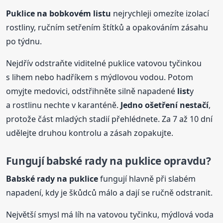
Puklice na bobkovém
list
u
nejrychleji omezíte izolací
rostliny, ručním setřením štítků a opakováním zásahu
po týdnu.
Nejdřív odstraňte viditelné puklice vatovou tyčinkou
s lihem nebo hadříkem s mýdlovou vodou. Potom
omyjte medovici, odstřihněte silně napadené
list
y
a rostlinu nechte v karanténě.
Jedno ošetření nestačí
,
protože část mladých stadií přehlédnete. Za 7 až 10 dní
udělejte druhou kontrolu a zásah zopakujte.
Fungují babské rady na puklice opravdu?
Babské rady na puklice
fungují hlavně při slabém
napadení, kdy je škůdců málo a dají se ručně odstranit.
Největší smysl má líh na vatovou tyčinku, mýdlová voda