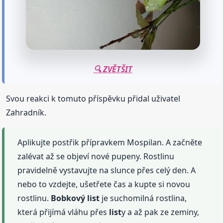
🔍 ZVĚTŠIT
Svou reakci k tomuto příspěvku přidal uživatel
Zahradník.
Aplikujte postřik přípravkem Mospilan. A začněte
zalévat až se objeví nové pupeny. Rostlinu
pravidelně vystavujte na slunce přes celý den. A
nebo to vzdejte, ušetřete čas a kupte si novou
rostlinu.
Bobkový
list
je suchomilná rostlina,
která přijímá vláhu přes
list
y a až pak ze zeminy,