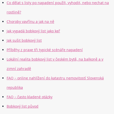
Co dělat s listy po napadení použít, vyhodit, nebo nechat na
rostlině?
Choroby vavřínu a jak na ně
Jak vypadá bobkový list jako keř
Jak sušit bobkový list
Příběhy z praxe tři typické scénáře napadení
Lokální realita bobkový list v českém bytě, na balkoně a v
zimní zahradě
FAQ – online nahlížení do katastru nemovitostí Slovenská
republika
FAQ – často kladené otázky
Bobkový list původ