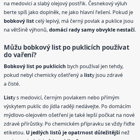
na medovici a slabý olejový postřik. Česnekový výluh
berte spíš jako doplněk, ne jako hlavní řešení. Pokud je
bobkový
list
celý lepivý, má černý povlak a puklice jsou
na většině výhonů,
domácí rady samy obvykle nestačí
.
Můžu
bobkový
list
po puklicích používat
do vaření?
Bobkový
list
po puklicích
bych používal jen tehdy,
pokud nebyl chemicky ošetřený a
list
y jsou zdravé
a čisté.
List
y s medovicí, černým povlakem nebo přímým
výskytem puklic do jídla raději nedávejte. Po domácím
mýdlovo-olejovém ošetření je také lepší počkat na nové
zdravé přírůstky. Po chemickém přípravku se vždy řiďte
etiketou.
U jedlých
list
ů je opatrnost důležitější
než