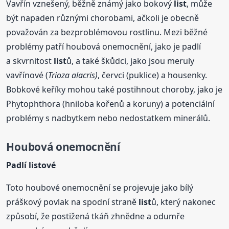
Vavřín vznešený, běžně známý jako bokový
list
, může
být napaden různými chorobami, ačkoli je obecně
považován za bezproblémovou rostlinu. Mezi běžné
problémy patří houbová onemocnění, jako je padlí
a skvrnitost
list
ů, a také škůdci, jako jsou meruly
vavřínové (
Trioza alacris)
, červci (puklice) a housenky.
Bobkové keříky mohou také postihnout choroby, jako je
Phytophthora (hniloba kořenů a koruny) a potenciální
problémy s nadbytkem nebo nedostatkem minerálů.
Houbová onemocnění
Padlí
list
ové
Toto houbové onemocnění se projevuje jako bílý
práškový povlak na spodní straně
list
ů, který nakonec
způsobí, že postižená tkáň zhnědne a odumře