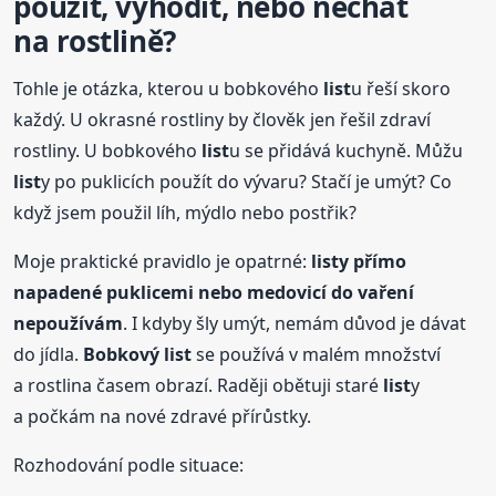
použít, vyhodit, nebo nechat
na rostlině?
Tohle je otázka, kterou u bobkového
list
u řeší skoro
každý. U okrasné rostliny by člověk jen řešil zdraví
rostliny. U bobkového
list
u se přidává kuchyně. Můžu
list
y po puklicích použít do vývaru? Stačí je umýt? Co
když jsem použil líh, mýdlo nebo postřik?
Moje praktické pravidlo je opatrné:
list
y přímo
napadené puklicemi nebo medovicí do vaření
nepoužívám
. I kdyby šly umýt, nemám důvod je dávat
do jídla.
Bobkový
list
se používá v malém množství
a rostlina časem obrazí. Raději obětuji staré
list
y
a počkám na nové zdravé přírůstky.
Rozhodování podle situace: