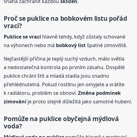
snaha zachránit každou
sklizeň
.
Proč se puklice na bobkovém
list
u pořád
vrací?
Puklice se vrací
hlavně tehdy, když zůstaly schované
na výhonech nebo má
bobkový
list
špatné zimoviště.
Nejčastější příčina je teplý suchý vzduch, málo světla
a nedostatečná kontrola po prvním zásahu. Dospělé
puklice chrání štít a mladá stadia jsou snadno
přehlédnutelná. Pokud rostlinu jen omyjete a vrátíte
k radiátoru, problém se obnoví.
Změna podmínek
zimování
je proto stejně důležitá jako samotné hubení.
Pomůže na puklice obyčejná mýdlová
voda?