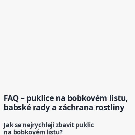
FAQ – puklice na bobkovém
list
u,
babské rady a záchrana rostliny
Jak se nejrychleji zbavit puklic
na bobkovém
list
u?