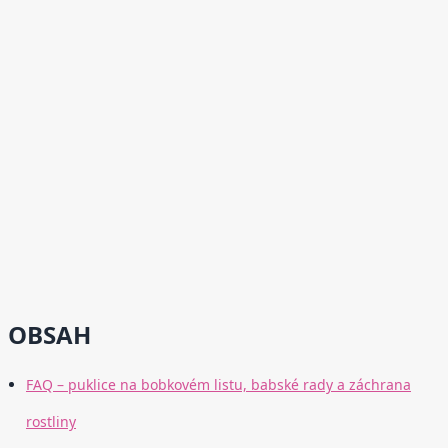
OBSAH
FAQ – puklice na bobkovém listu, babské rady a záchrana
rostliny