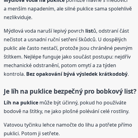
Mýdlová voda na puklice
pomůže hlavně s medovicí
a menším napadením, ale silné puklice sama spolehlivě
nezlikviduje.
Mýdlová voda naruší lepivý povrch
list
ů, odstraní část
nečistot a usnadní ruční setření škůdců. U dospělých
puklic ale často nestačí, protože jsou chráněné pevným
štítkem. Nejlépe funguje jako součást postupu: nejdřív
mechanické odstranění, potom omytí a za týden
kontrola.
Bez opakování bývá výsledek krátkodobý
.
Je líh na puklice bezpečný pro
bobkový
list
?
Líh na puklice
může být účinný, pokud ho používáte
bodově na štítky, ne jako plošné polévání celé rostliny.
Vatovou tyčinku lehce namočte do lihu a potřete přímo
puklici. Potom ji setřete.