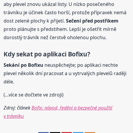
aby plevel znovu ukázal listy. U nízko posečeného
trávníku je účinek často horší, protože přípravek nemá
dost zelené plochy k přijetí.
Sečení před postřikem
proto plánujte s předstihem. Lepší je ošetřit mírně
dorostlý trávník než čerstvě oholenou plochu.
Kdy sekat po aplikaci
Bofix
u?
Sekání po
Bofix
u
neuspěchejte; po aplikaci nechte
plevel několik dní pracovat a u vytrvalých plevelů raději
déle.
(...více se dočtete ve zdroji)
Zdroj: článek
Bofix: návod, ředění a bezpečné použití
v trávníku