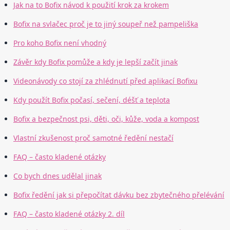
Jak na to Bofix návod k použití krok za krokem
Bofix na svlačec proč je to jiný soupeř než pampeliška
Pro koho Bofix není vhodný
Závěr kdy Bofix pomůže a kdy je lepší začít jinak
Videonávody co stojí za zhlédnutí před aplikací Bofixu
Kdy použít Bofix počasí, sečení, déšť a teplota
Bofix a bezpečnost psi, děti, oči, kůže, voda a kompost
Vlastní zkušenost proč samotné ředění nestačí
FAQ – často kladené otázky
Co bych dnes udělal jinak
Bofix ředění jak si přepočítat dávku bez zbytečného přelévání
FAQ – často kladené otázky 2. díl