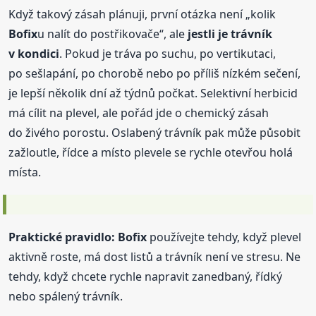
Když takový zásah plánuji, první otázka není „kolik
Bofix
u nalít do postřikovače“, ale
jestli je trávník
v kondici
. Pokud je tráva po suchu, po vertikutaci,
po sešlapání, po chorobě nebo po příliš nízkém sečení,
je lepší několik dní až týdnů počkat. Selektivní herbicid
má cílit na plevel, ale pořád jde o chemický zásah
do živého porostu. Oslabený trávník pak může působit
zažloutle, řídce a místo plevele se rychle otevřou holá
místa.
Praktické pravidlo:
Bofix
používejte tehdy, když plevel
aktivně roste, má dost listů a trávník není ve stresu. Ne
tehdy, když chcete rychle napravit zanedbaný, řídký
nebo spálený trávník.