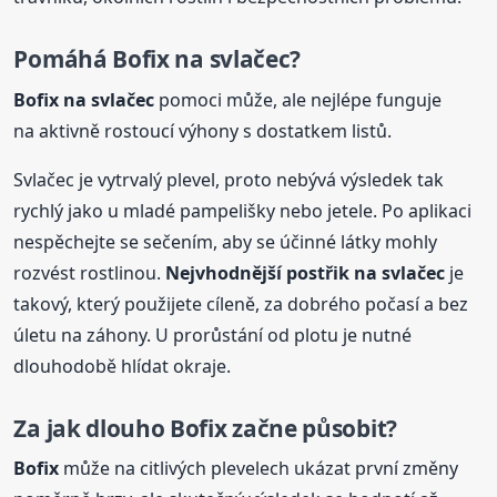
Pomáhá
Bofix
na svlačec?
Bofix
na svlačec
pomoci může, ale nejlépe funguje
na aktivně rostoucí výhony s dostatkem listů.
Svlačec je vytrvalý plevel, proto nebývá výsledek tak
rychlý jako u mladé pampelišky nebo jetele. Po aplikaci
nespěchejte se sečením, aby se účinné látky mohly
rozvést rostlinou.
Nejvhodnější postřik na svlačec
je
takový, který použijete cíleně, za dobrého počasí a bez
úletu na záhony. U prorůstání od plotu je nutné
dlouhodobě hlídat okraje.
Za jak dlouho
Bofix
začne působit?
Bofix
může na citlivých plevelech ukázat první změny