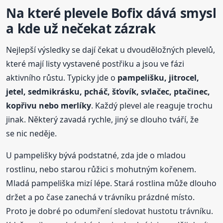
Na které plevele
Bofix
dává smysl
a kde už nečekat zázrak
Nejlepší výsledky se dají čekat u dvouděložných plevelů,
které mají listy vystavené postřiku a jsou ve fázi
aktivního růstu. Typicky jde o
pampelišku, jitrocel,
jetel, sedmikrásku, pcháč, šťovík, svlačec, ptačinec,
kopřivu nebo merlíky
. Každý plevel ale reaguje trochu
jinak. Některý zavadá rychle, jiný se dlouho tváří, že
se nic neděje.
U pampelišky bývá podstatné, zda jde o mladou
rostlinu, nebo starou růžici s mohutným kořenem.
Mladá pampeliška mizí lépe. Stará rostlina může dlouho
držet a po čase zanechá v trávníku prázdné místo.
Proto je dobré po odumření sledovat hustotu trávníku.