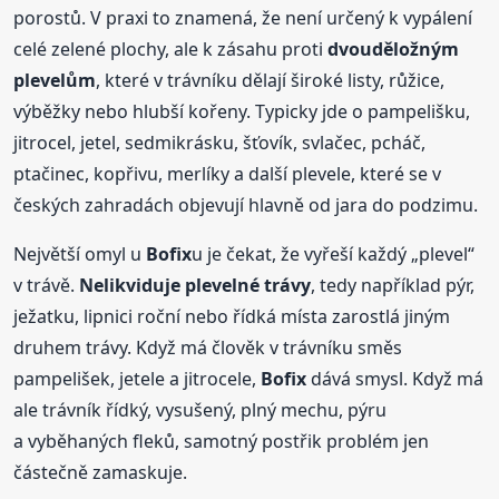
porostů. V praxi to znamená, že není určený k vypálení
celé zelené plochy, ale k zásahu proti
dvouděložným
plevelům
, které v trávníku dělají široké listy, růžice,
výběžky nebo hlubší kořeny. Typicky jde o pampelišku,
jitrocel, jetel, sedmikrásku, šťovík, svlačec, pcháč,
ptačinec, kopřivu, merlíky a další plevele, které se v
českých zahradách objevují hlavně od jara do podzimu.
Největší omyl u
Bofix
u je čekat, že vyřeší každý „plevel“
v trávě.
Nelikviduje plevelné trávy
, tedy například pýr,
ježatku, lipnici roční nebo řídká místa zarostlá jiným
druhem trávy. Když má člověk v trávníku směs
pampelišek, jetele a jitrocele,
Bofix
dává smysl. Když má
ale trávník řídký, vysušený, plný mechu, pýru
a vyběhaných fleků, samotný postřik problém jen
částečně zamaskuje.