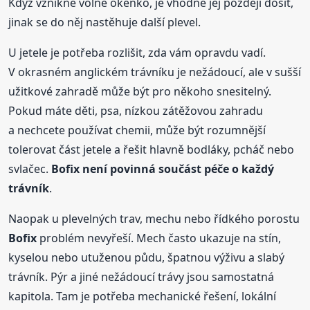
Když vznikne volné okénko, je vhodné jej později dosít,
jinak se do něj nastěhuje další plevel.
U jetele je potřeba rozlišit, zda vám opravdu vadí.
V okrasném anglickém trávníku je nežádoucí, ale v sušší
užitkové zahradě může být pro někoho snesitelný.
Pokud máte děti, psa, nízkou zátěžovou zahradu
a nechcete používat chemii, může být rozumnější
tolerovat část jetele a řešit hlavně bodláky, pcháč nebo
svlačec.
Bofix
není povinná součást péče o každý
trávník
.
Naopak u plevelných trav, mechu nebo řídkého porostu
Bofix
problém nevyřeší. Mech často ukazuje na stín,
kyselou nebo utuženou půdu, špatnou výživu a slabý
trávník. Pýr a jiné nežádoucí trávy jsou samostatná
kapitola. Tam je potřeba mechanické řešení, lokální