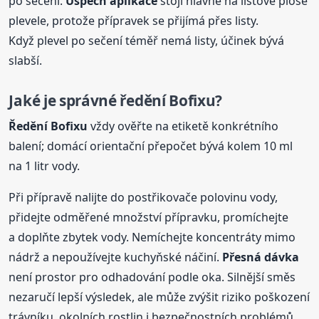
po sečení.
Úspěch
aplikace
stojí hlavně na listové ploše
plevele, protože přípravek se přijímá přes listy.
Když plevel po sečení téměř nemá listy, účinek bývá
slabší.
Jaké je správné ředění
Bofix
u?
Ředění
Bofix
u
vždy ověřte na etiketě konkrétního
balení; domácí orientační přepočet bývá kolem 10 ml
na 1 litr vody.
Při přípravě nalijte do postřikovače polovinu vody,
přidejte odměřené množství přípravku, promíchejte
a doplňte zbytek vody. Nemíchejte koncentráty mimo
nádrž a nepoužívejte kuchyňské náčiní.
Přesná dávka
není prostor pro odhadování podle oka. Silnější směs
nezaručí lepší výsledek, ale může zvýšit riziko poškození
trávníku, okolních rostlin i bezpečnostních problémů.