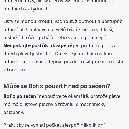
poměrně brzy, ale skutečný výsledek se hodnotí až
po dnech až týdnech.
Listy se mohou kroutit, vadnout, žloutnout a postupně
odumírat. U mladých plevelů bývá změna rychlejší,
u starších růžic, pcháče nebo svlačce pomalejší.
Neopakujte postřik ukvapeně
jen proto, že po dvou
dnech plevel ještě stojí. Důležité je nechat rostlinu
odumřít přirozeně a teprve později řešit prázdná místa
v trávníku.
Může se
Bofix
použít hned po sečení?
Bofix
po sečení
nepoužívejte okamžitě, protože plevel
má málo listové plochy a trávník je mechanicky
oslabený.
Prakticky se vyplatí počkat alespoň několik dní,