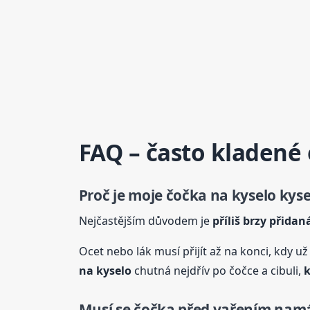
FAQ – často kladené
Proč je moje
čočka
na kyselo
kysel
Nejčastějším důvodem je
příliš brzy přidan
Ocet nebo lák musí přijít až na konci, kdy už
na kyselo
chutná nejdřív po čočce a cibuli,
k
Musí se
čočka
před vařením nam