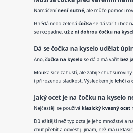
Namáčení
není nutné
, ale může pomoci ro
Hnědá nebo zelená
čočka
se dá vařit i bez n
se rozpadne,
už z ní dobrou čočku
na kyse
Dá se
čočka
na kyselo
udělat úpl
Ano,
čočka
na kyselo
se dá a má vařit
bez j
Mouka sice zahustí, ale zabije chuť suroviny
i přirozenou sladkost. Výsledkem je
lehčí a 
Jaký ocet je na čočku
na kyselo
ne
Nejčastěji se používá
klasický kvasný ocet
n
Důležitější než typ octa je jeho množství a
chuť přebít a odvést ji jinam, než má u klasi