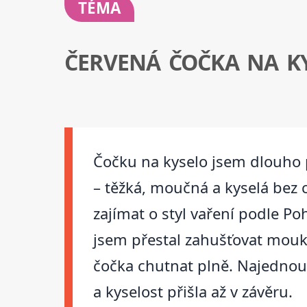
TÉMA
ČERVENÁ ČOČKA NA K
Čočku na kyselo jsem dlouho po
– těžká, moučná a kyselá bez c
zajímat o styl vaření podle Po
jsem přestal zahušťovat mouko
čočka chutnat plně. Najednou n
a kyselost přišla až v závěru.