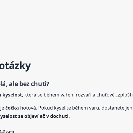
 otázky
á, ale bez chuti?
á kyselost
, která se během vaření rozvaří a chuťově „zploští
 je
čočka
hotová. Pokud kyselíte během varu, dostanete jen
yselost se objeví až v dochuti
.
áčet?