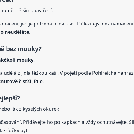
vnoměrnějšímu uvaření.
amáčení, jen je potřeba hlídat čas. Důležitější než namáčení j
lo
neuděláte
.
ně bez mouky?
akékoli mouky
.
 a udělá z jídla těžkou kaši. V pojetí podle Pohlreicha nahra
chuťově čistší jídlo
.
jlepší?
ebo lák z kyselých okurek.
 načasování. Přidávejte ho po kapkách a vždy ochutnávejte.
cké čočky být.