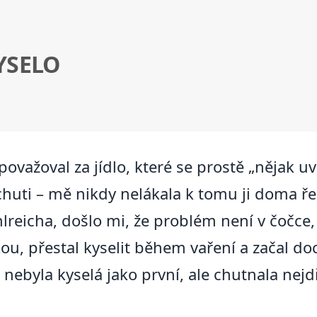
YSELO
važoval za jídlo, které se prostě „nějak uv
huti – mě nikdy nelákala k tomu ji doma řeš
hlreicha, došlo mi, že problém není v čočce,
u, přestal kyselit během vaření a začal doc
ebyla kyselá jako první, ale chutnala nejdř