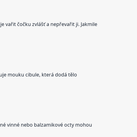
e vařit čočku zvlášť a nepřevařit ji. Jakmile
zuje mouku cibule, která dodá tělo
 Silné vinné nebo balzamikové octy mohou