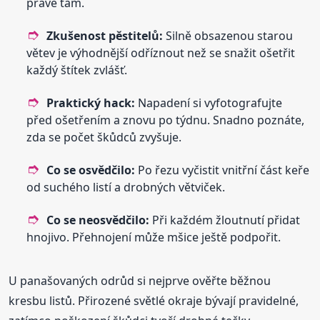
právě tam.
Zkušenost pěstitelů:
Silně obsazenou starou
větev je výhodnější odříznout než se snažit ošetřit
každý štítek zvlášť.
Praktický hack:
Napadení si vyfotografujte
před ošetřením a znovu po týdnu. Snadno poznáte,
zda se počet škůdců zvyšuje.
Co se osvědčilo:
Po řezu vyčistit vnitřní část keře
od suchého listí a drobných větviček.
Co se neosvědčilo:
Při každém žloutnutí přidat
hnojivo. Přehnojení může mšice ještě podpořit.
U panašovaných odrůd si nejprve ověřte běžnou
kresbu listů. Přirozené světlé okraje bývají pravidelné,