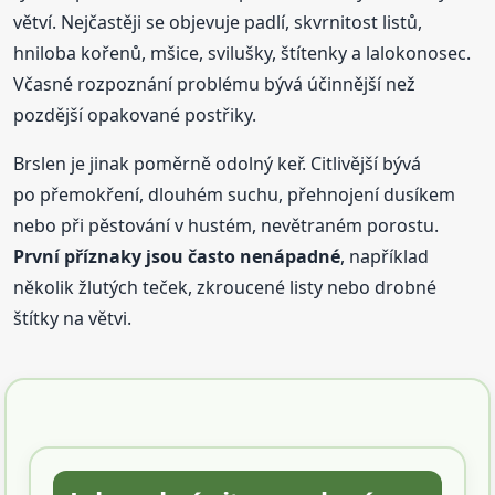
větví. Nejčastěji se objevuje padlí, skvrnitost listů,
hniloba kořenů, mšice, svilušky, štítenky a lalokonosec.
Včasné rozpoznání problému bývá účinnější než
pozdější opakované postřiky.
Brslen je jinak poměrně odolný keř. Citlivější bývá
po přemokření, dlouhém suchu, přehnojení dusíkem
nebo při pěstování v hustém, nevětraném porostu.
První příznaky jsou často nenápadné
, například
několik žlutých teček, zkroucené listy nebo drobné
štítky na větvi.