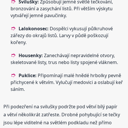
Svilušky:
Způsobují jemné světlé tečkování,
bronzování a zasychání listů. Při větším výskytu
vytvářejí jemné pavučinky.
Lalokonosec:
Dospělci vykusují půlkruhové
zářezy do okrajů listů. Larvy v půdě poškozují
kořeny.
Housenky:
Zanechávají nepravidelné otvory,
skeletované listy, trus nebo listy spojené vláknem.
Puklice:
Připomínají malé hnědé hrbolky pevně
přichycené k větvím. Vylučují medovici a oslabují keř
sáním.
Při podezření na svilušky podržte pod větví bílý papír
a větví několikrát zatřeste. Drobné pohybující se tečky
jsou lépe viditelné na světlém podkladu než přímo