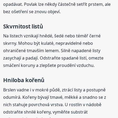
opadávat. Povlak lze někdy částečně setřít prstem, ale
bez ošetření se znovu objeví.
Skvrnitost listů
Na listech vznikají hnědé, šedé nebo téměř černé
skvrny. Mohou být kulaté, nepravidelné nebo
ohraničené tmavším lemem. Silně napadené listy
zasychají a padají. Odstraňte spadané listí, omezte
smáčení koruny a zlepšete proudění vzduchu.
Hniloba kořenů
Brslen vadne i v mokré půdě, ztrácí listy a postupně
odumírá. Kořeny bývají tmavé, měkké a snadno se z
nich stahuje povrchová vrstva. U rostlin v nádobě
odstraňte shnilé kořeny, vyměňte substrát