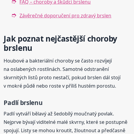
FAQ – choroby a škůdci brslenu
Závěrečné doporučení pro zdravý brslen
Jak poznat nejčastější choroby
brslenu
Houbové a bakteriální choroby se často rozvíjejí
na oslabených rostlinách. Samotné odstranění
skvrnitých listů proto nestačí, pokud brslen dál stojí
v mokré půdě nebo roste v příliš hustém porostu.
Padlí brslenu
Padlí vytváří bělavý až šedobílý moučnatý povlak.
Nejprve bývají viditelné malé skvrny, které se postupně
spojují. Listy se mohou kroutit, žloutnout a předčasně