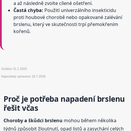
a až následně zvolte cílené ošetření.
Častá chyba:
Použití univerzálního insekticidu
proti houbové chorobě nebo opakované zalévání
brslenu, který ve skutečnosti trpí přemokřením
kořenů.
Vydáno
31.1.2025
Naposledy upraveno
18.7.2026
Proč je potřeba napadení brslenu
řešit včas
Choroby a škůdci brslenu
mohou během několika
týdnů způsobit žloutnutí, opad listů a zasychání celých