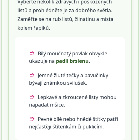
Vyberte několik zdravých i poškozených
listů a prohlédněte je za dobrého světla.
Zaměřte se na rub listů, žilnatinu a místa
kolem řapíků.
Bílý moučnatý povlak obvykle
ukazuje na
padlí brslenu
.
Jemné žluté tečky a pavučinky
bývají známkou svilušek.
Lepkavé a zkroucené listy mohou
napadat mšice.
Pevné bílé nebo hnědé štítky patří
nejčastěji štítenkám či puklicím.