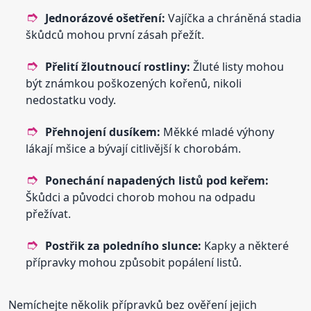
Jednorázové ošetření:
Vajíčka a chráněná stadia
škůdců mohou první zásah přežít.
Přelití žloutnoucí rostliny:
Žluté listy mohou
být známkou poškozených kořenů, nikoli
nedostatku vody.
Přehnojení dusíkem:
Měkké mladé výhony
lákají mšice a bývají citlivější k chorobám.
Ponechání napadených listů pod keřem:
Škůdci a původci chorob mohou na odpadu
přežívat.
Postřik za poledního slunce:
Kapky a některé
přípravky mohou způsobit popálení listů.
Nemíchejte několik přípravků bez ověření jejich