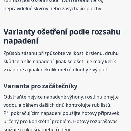
zatímco poškození škůdci tvoří drobné tečky,
nepravidelné skvrny nebo zasychající plochy.
Varianty ošetření podle rozsahu
napadení
Způsob zásahu přizpůsobte velikosti brslenu, druhu
škůdce a síle napadení. Jinak se ošetřuje malý keřík
v nádobě a jinak několik metrů dlouhý živý plot.
Varianta pro začátečníky
Odstraňte nejvíce napadené výhony, rostlinu omyjte
vodou a během dalších dnů kontrolujte rub listů.
Při pokračujícím napadení použijte hotový přípravek
určený pro konkrétní problém. Hotový rozprašovač
snižuje riziko špatného ředění.