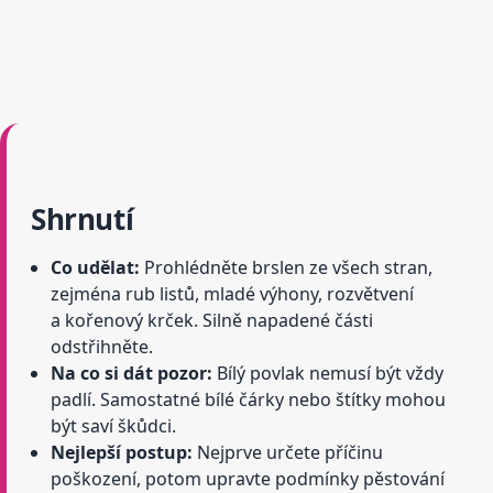
Shrnutí
Co udělat:
Prohlédněte brslen ze všech stran,
zejména rub listů, mladé výhony, rozvětvení
a kořenový krček. Silně napadené části
odstřihněte.
Na co si dát pozor:
Bílý povlak nemusí být vždy
padlí. Samostatné bílé čárky nebo štítky mohou
být saví škůdci.
Nejlepší postup:
Nejprve určete příčinu
poškození, potom upravte podmínky pěstování