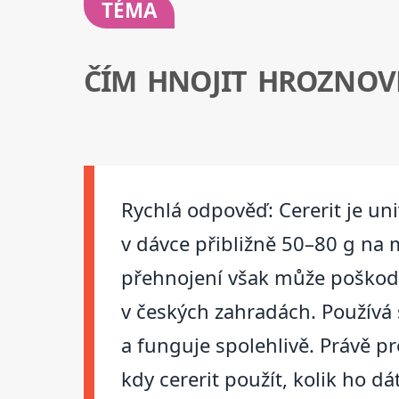
TÉMA
ČÍM HNOJIT HROZNOV
Rychlá odpověď: Cererit je uni
v dávce přibližně 50–80 g na m
přehnojení však může poškodit 
v českých zahradách. Používá s
a funguje spolehlivě. Právě pr
kdy cererit použít, kolik ho dá