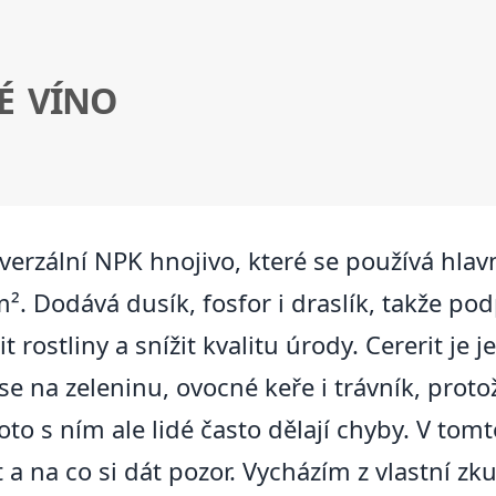
É VÍNO
verzální NPK hnojivo, které se používá hlav
². Dodává dusík, fosfor i draslík, takže pod
rostliny a snížit kvalitu úrody. Cererit je 
e na zeleninu, ovocné keře i trávník, proto
oto s ním ale lidé často dělají chyby. V to
t a na co si dát pozor. Vycházím z vlastní z