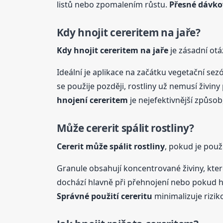
listů nebo zpomalením růstu.
Přesné dávko
Kdy hnojit cereritem na jaře?
Kdy hnojit cereritem na jaře
je zásadní otá
Ideální je aplikace na začátku vegetační se
se použije později, rostliny už nemusí živiny
hnojení cereritem
je nejefektivnější způsob,
Může cererit spálit rostliny?
Cererit může spálit rostliny
, pokud je pou
Granule obsahují koncentrované živiny, kter
dochází hlavně při přehnojení nebo pokud hno
Správné použití cereritu
minimalizuje rizik