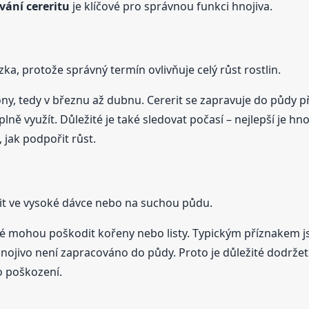
vání cereritu
je klíčové pro správnou funkci hnojiva.
zka, protože správný termín ovlivňuje celý růst rostlin.
zóny, tedy v březnu až dubnu. Cererit se zapravuje do půdy
 plně využít. Důležité je také sledovat počasí – nejlepší je h
 jak podpořit růst.
žit ve vysoké dávce nebo na suchou půdu.
é mohou poškodit kořeny nebo listy. Typickým příznakem jso
jivo není zapracováno do půdy. Proto je důležité dodržet dá
o poškození.