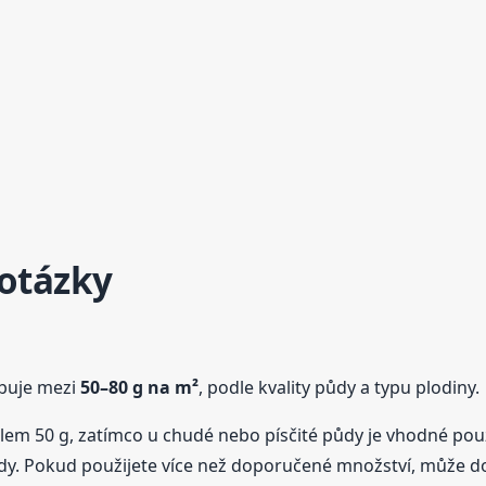
 otázky
buje mezi
50–80 g na m²
, podle kvality půdy a typu plodiny.
lem 50 g, zatímco u chudé nebo písčité půdy je vhodné použí
y. Pokud použijete více než doporučené množství, může dojí