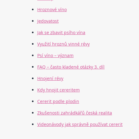
Hroznové víno
Jedovatost
Jak se zbavit psího vína
Využití hroznů vinné révy
Psí víno – význam
FAQ – často kladené otázky 3. díl
Hnojení révy
Kdy hnojit cereritem
Cererit podle plodin
Zkušenosti zahrádkářů česká realita
Videonávody jak správně používat cererit