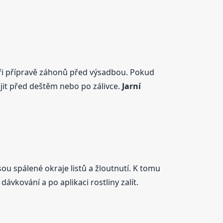
 při přípravě záhonů před výsadbou. Pokud
nojit před deštěm nebo po zálivce.
Jarní
u spálené okraje listů a žloutnutí. K tomu
vkování a po aplikaci rostliny zalít.