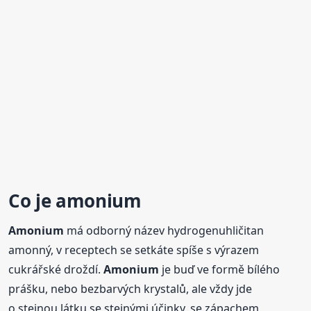
Co je
amonium
Amonium
má odborný název hydrogenuhličitan
amonný, v receptech se setkáte spíše s výrazem
cukrářské droždí.
Amonium
je buď ve formě bílého
prášku, nebo bezbarvých krystalů, ale vždy jde
o stejnou látku se stejnými účinky, se zápachem