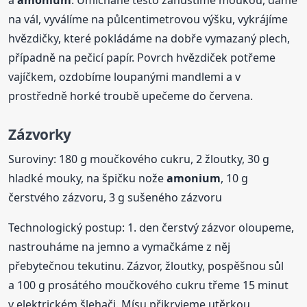
na vál, vyválíme na půlcentimetrovou výšku, vykrájíme
hvězdičky, které pokládáme na dobře vymazaný plech,
případně na pečicí papír. Povrch hvězdiček potřeme
vajíčkem, ozdobíme loupanými mandlemi a v
prostředně horké troubě upečeme do červena.
Zázvorky
Suroviny: 180 g moučkového cukru, 2 žloutky, 30 g
hladké mouky, na špičku nože
amonium
, 10 g
čerstvého zázvoru, 3 g sušeného zázvoru
Technologický postup: 1. den čerstvý zázvor oloupeme,
nastrouháme na jemno a vymačkáme z něj
přebytečnou tekutinu. Zázvor, žloutky, pospěšnou sůl
a 100 g prosátého moučkového cukru třeme 15 minut
v elektrickém šlehači. Mísu přikryjeme utěrkou