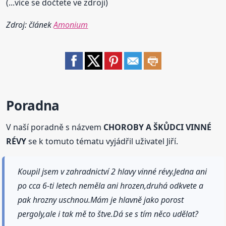
(...více se dočtete ve zdroji)
Zdroj: článek
Amonium
Poradna
V naší poradně s názvem
CHOROBY A ŠKŮDCI VINNÉ
RÉVY
se k tomuto tématu vyjádřil uživatel Jiří.
Koupil jsem v zahradnictví 2 hlavy vinné révy.Jedna ani
po cca 6-ti letech neměla ani hrozen,druhá odkvete a
pak hrozny uschnou.Mám je hlavně jako porost
pergoly,ale i tak mě to štve.Dá se s tím něco udělat?