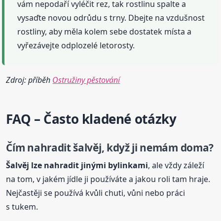
vám nepodaří vyléčit rez, tak rostlinu spalte a
vysaďte novou odrůdu s trny. Dbejte na vzdušnost
rostliny, aby měla kolem sebe dostatek místa a
vyřezávejte odplozelé letorosty.
Zdroj: příběh
Ostružiny pěstování
FAQ – Často kladené otázky
Čím nahradit šalvěj, když ji nemám doma?
Šalvěj lze nahradit jinými bylinkami
, ale vždy záleží
na tom, v jakém jídle ji používáte a jakou roli tam hraje.
Nejčastěji se používá kvůli chuti, vůni nebo práci
s tukem.