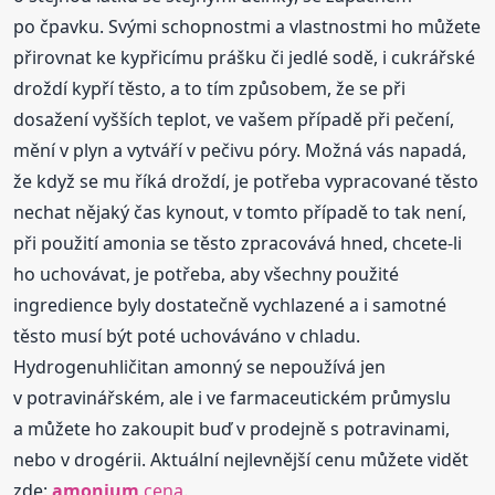
po čpavku. Svými schopnostmi a vlastnostmi ho můžete
přirovnat ke kypřicímu prášku či jedlé sodě, i cukrářské
droždí kypří těsto, a to tím způsobem, že se při
dosažení vyšších teplot, ve vašem případě při pečení,
mění v plyn a vytváří v pečivu póry. Možná vás napadá,
že když se mu říká droždí, je potřeba vypracované těsto
nechat nějaký čas kynout, v tomto případě to tak není,
při použití amonia se těsto zpracovává hned, chcete-li
ho uchovávat, je potřeba, aby všechny použité
ingredience byly dostatečně vychlazené a i samotné
těsto musí být poté uchováváno v chladu.
Hydrogenuhličitan amonný se nepoužívá jen
v potravinářském, ale i ve farmaceutickém průmyslu
a můžete ho zakoupit buď v prodejně s potravinami,
nebo v drogérii. Aktuální nejlevnější cenu můžete vidět
zde:
amonium
cena
.