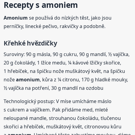
Recepty s amoniem
Amonium
se používá do nízkých těst, jako jsou
perníčky, linecké pečivo, rakvičky a podobně.
Křehké hvězdičky
Suroviny: 90 g másla, 90 g cukru, 90 g mandlí, ½ vajíčka,
20 g čokolády, 1 lžíce medu, ¼ kávové lžičky skořice,
1 hřebíček, na špičku nože muškátový květ, na špičku
nože
amonium
, kůra z ¼ citronu, 170 g hladké mouky,
½ vajíčka na potření, 30 g mandlí na ozdobu
Technologický postup: V míse umícháme máslo
s cukrem a vajíčkem. Pak přidáme med, mleté
neloupané mandle, strouhanou čokoládu, tlučenou
skořici a hřebíček, muškátový květ, citronovou kůru
a
amonium
. Umíchané těsto zahustíme moukou, dáme