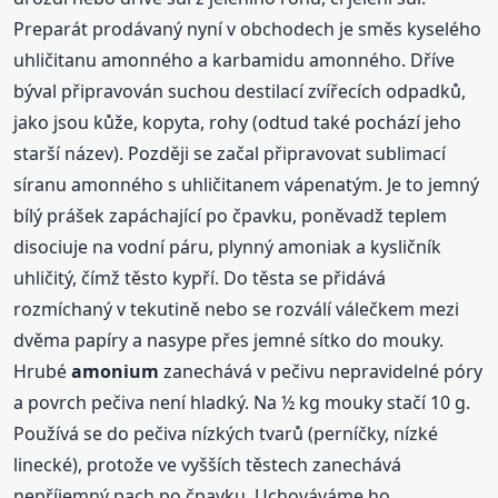
Preparát prodávaný nyní v obchodech je směs kyselého
uhličitanu amonného a karbamidu amonného. Dříve
býval připravován suchou destilací zvířecích odpadků,
jako jsou kůže, kopyta, rohy (odtud také pochází jeho
starší název). Později se začal připravovat sublimací
síranu amonného s uhličitanem vápenatým. Je to jemný
bílý prášek zapáchající po čpavku, poněvadž teplem
disociuje na vodní páru, plynný amoniak a kysličník
uhličitý, čímž těsto kypří. Do těsta se přidává
rozmíchaný v tekutině nebo se rozválí válečkem mezi
dvěma papíry a nasype přes jemné sítko do mouky.
Hrubé
amonium
zanechává v pečivu nepravidelné póry
a povrch pečiva není hladký. Na ½ kg mouky stačí 10 g.
Používá se do pečiva nízkých tvarů (perníčky, nízké
linecké), protože ve vyšších těstech zanechává
nepříjemný pach po čpavku. Uchováváme ho