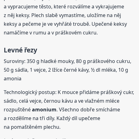
a vypracujeme těsto, které rozválíme a vykrajujeme
z něj keksy. Plech slabě vymastíme, uložíme na něj
keksy a pečeme je ve vyhřáté troubě. Upečené keksy
namáčíme v rumu a v práškovém cukru.
Levné řezy
Suroviny: 350 g hladké mouky, 80 g práškového cukru,
50 g sádla, 1 vejce, 2 lžíce černé kávy, ½ dl mléka, 10 g
amonia
Technologický postup: K mouce přidáme práškový cukr,
sádlo, celá vejce, černou kávu a ve vlažném mléce
rozpuštěné
amonium
. Všechno dobře smícháme
a rozdělíme na tři díly. Každý díl upečeme
na pomaštěném plechu.