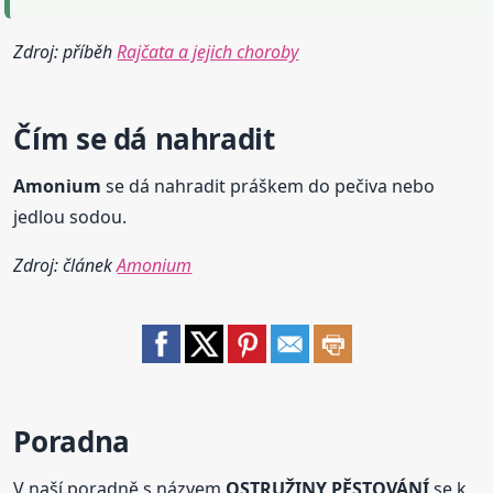
Zdroj: příběh
Rajčata a jejich choroby
Čím se dá nahradit
Amonium
se dá nahradit práškem do pečiva nebo
jedlou sodou.
Zdroj: článek
Amonium
Poradna
V naší poradně s názvem
OSTRUŽINY PĚSTOVÁNÍ
se k