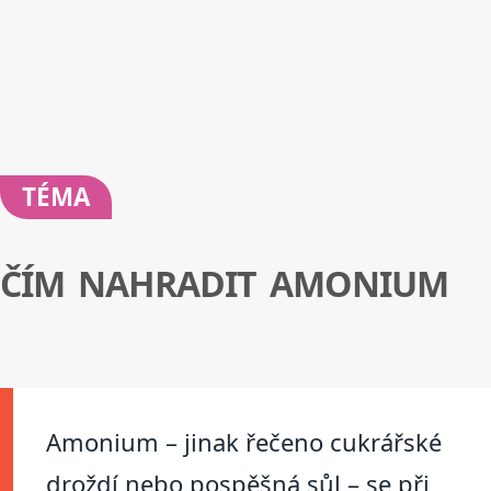
TÉMA
ČÍM NAHRADIT AMONIUM
Amonium – jinak řečeno cukrářské
droždí nebo pospěšná sůl – se při