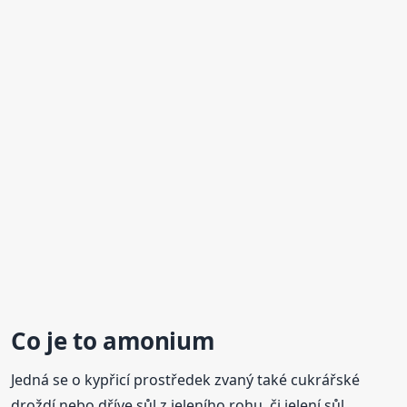
Co je to
amonium
Jedná se o kypřicí prostředek zvaný také cukrářské
droždí nebo dříve sůl z jeleního rohu, či jelení sůl.