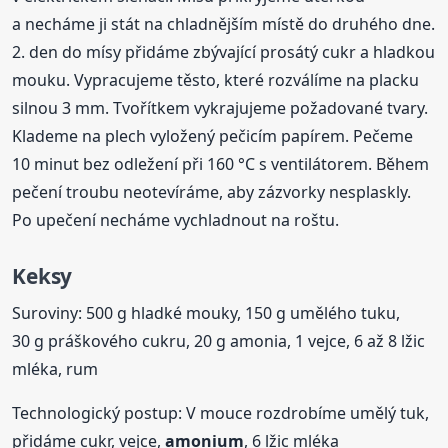
a necháme ji stát na chladnějším místě do druhého dne.
2. den do mísy přidáme zbývající prosátý cukr a hladkou
mouku. Vypracujeme těsto, které rozválíme na placku
silnou 3 mm. Tvořítkem vykrajujeme požadované tvary.
Klademe na plech vyložený pečicím papírem. Pečeme
10 minut bez odležení při 160 °C s ventilátorem. Během
pečení troubu neotevíráme, aby zázvorky nesplaskly.
Po upečení necháme vychladnout na roštu.
Keksy
Suroviny: 500 g hladké mouky, 150 g umělého tuku,
30 g práškového cukru, 20 g amonia, 1 vejce, 6 až 8 lžic
mléka, rum
Technologický postup: V mouce rozdrobíme umělý tuk,
přidáme cukr, vejce,
amonium
, 6 lžic mléka