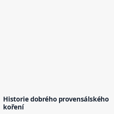
Historie dobrého
provensálské
ho
koření