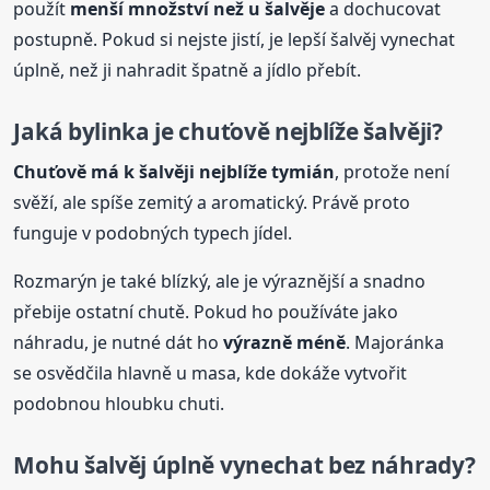
použít
menší množství než u šalvěje
a dochucovat
postupně. Pokud si nejste jistí, je lepší šalvěj vynechat
úplně, než ji nahradit špatně a jídlo přebít.
Jaká bylinka je chuťově nejblíže šalvěji?
Chuťově má k šalvěji nejblíže tymián
, protože není
svěží, ale spíše zemitý a aromatický. Právě proto
funguje v podobných typech jídel.
Rozmarýn je také blízký, ale je výraznější a snadno
přebije ostatní chutě. Pokud ho používáte jako
náhradu, je nutné dát ho
výrazně méně
. Majoránka
se osvědčila hlavně u masa, kde dokáže vytvořit
podobnou hloubku chuti.
Mohu šalvěj úplně vynechat bez náhrady?