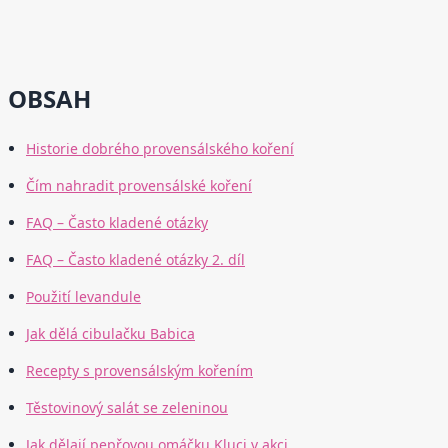
OBSAH
Historie dobrého provensálského koření
Čím nahradit provensálské koření
FAQ – Často kladené otázky
FAQ – Často kladené otázky 2. díl
Použití levandule
Jak dělá cibulačku Babica
Recepty s provensálským kořením
Těstovinový salát se zeleninou
Jak dělají pepřovou omáčku Kluci v akci