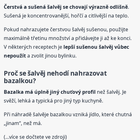
Čerstvá a sušená šalvěj se chovají výrazně odlišně
.
Sušená je koncentrovanější, hořčí a citlivější na teplo.
Pokud nahrazujete čerstvou šalvěj sušenou, použijte
maximálně třetinu množství a přidávejte ji až ke konci.
V některých receptech je
lepší sušenou šalvěj vůbec
nepoužít
a zvolit jinou bylinku.
Proč se šalvěj nehodí nahrazovat
bazalkou?
Bazalka má úplně jiný chuťový profil
než šalvěj. Je
svěží, lehká a typická pro jiný typ kuchyně.
Při náhradě šalvěje bazalkou vzniká jídlo, které chutná
„jinam“, než má.
(...více se dočtete ve zdroji)