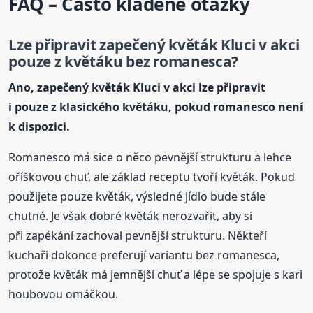
FAQ – Často kladené otázky
Lze připravit zapečený květák Kluci v akci
pouze z květáku bez romanesca?
Ano, zapečený květák Kluci v akci lze připravit
i pouze z klasického květáku, pokud romanesco není
k dispozici.
Romanesco má sice o něco pevnější strukturu a lehce
oříškovou chuť, ale základ receptu tvoří květák. Pokud
použijete pouze květák, výsledné jídlo bude stále
chutné. Je však dobré květák nerozvařit, aby si
při zapékání zachoval pevnější strukturu. Někteří
kuchaři dokonce preferují variantu bez romanesca,
protože květák má jemnější chuť a lépe se spojuje s kari
houbovou omáčkou.