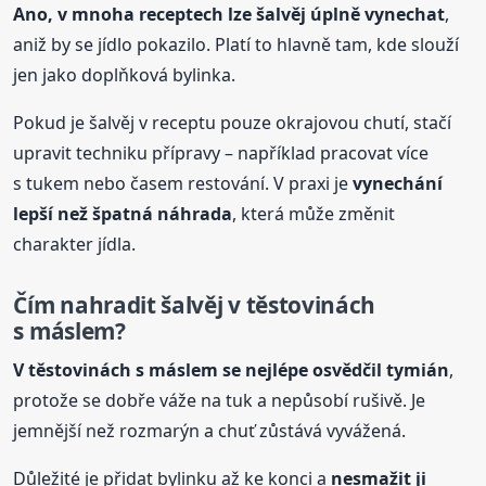
Ano, v mnoha receptech lze šalvěj úplně vynechat
,
aniž by se jídlo pokazilo. Platí to hlavně tam, kde slouží
jen jako doplňková bylinka.
Pokud je šalvěj v receptu pouze okrajovou chutí, stačí
upravit techniku přípravy – například pracovat více
s tukem nebo časem restování. V praxi je
vynechání
lepší než špatná náhrada
, která může změnit
charakter jídla.
Čím nahradit šalvěj v těstovinách
s máslem?
V těstovinách s máslem se nejlépe osvědčil tymián
,
protože se dobře váže na tuk a nepůsobí rušivě. Je
jemnější než rozmarýn a chuť zůstává vyvážená.
Důležité je přidat bylinku až ke konci a
nesmažit ji