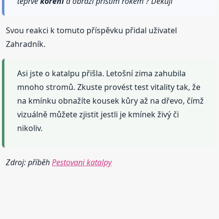
teprve
koření
a obrazí příštím rokem ? Děkuji
Svou reakci k tomuto příspěvku přidal uživatel
Zahradník.
Asi jste o katalpu přišla. Letošní zima zahubila
mnoho stromů. Zkuste provést test vitality tak, že
na kmínku obnažíte kousek kůry až na dřevo, čímž
vizuálně můžete zjistit jestli je kmínek živý či
nikoliv.
Zdroj: příběh
Pestovani katalpy