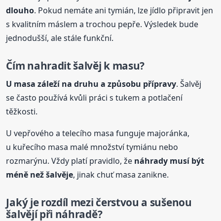
dlouho
. Pokud nemáte ani tymián, lze jídlo připravit jen
s kvalitním máslem a trochou pepře. Výsledek bude
jednodušší, ale stále funkční.
Čím nahradit šalvěj k masu?
U masa záleží na druhu a způsobu přípravy
. Šalvěj
se často používá kvůli práci s tukem a potlačení
těžkosti.
U vepřového a telecího masa funguje majoránka,
u kuřecího masa malé množství tymiánu nebo
rozmarýnu. Vždy platí pravidlo, že
náhrady musí být
méně než šalvěje
, jinak chuť masa zanikne.
Jaký je rozdíl mezi čerstvou a sušenou
šalvějí při náhradě?