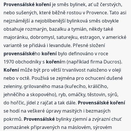
Provensálské
koření
je směs bylinek, ať už čerstvých,
nebo sušených, které běžně rostou v Provence. Tato asi
nejznámější a nejoblíbenější bylinková směs obvykle
obsahuje rozmarýn, bazalku a tymián, někdy také
majoránku, dobromysl, saturejku, estragon, v americké
variantě se přidává i levandule. Přesné složení
provensálské
ho
koření
bylo definováno v roce
1970 obchodníky s
koření
m (například firma Ducros).
Koření
může být pro větší trvanlivost naloženo v oleji
nebo v octě. Používá se zejména pro ochucení dušené
zeleniny, grilovaného masa (kuřecího, králičího,
jehněčího a skopového), ryb, omáčky, těstovin, sýrů,
do hořčic, jídel z rajčat a tak dále.
Provensálské
koření
se hodí na veškeré úpravy masitých i bezmasých
pokrmů.
Provensálské
bylinky zjemní a zvýrazní chuť
pomazánek připravených na máslovém, sýrovém