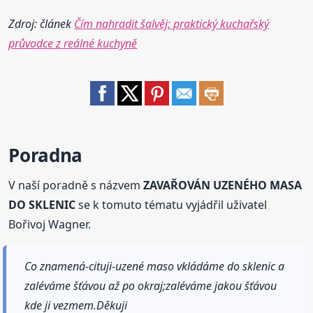
Zdroj: článek
Čím nahradit šalvěj: praktický kuchařský
průvodce z reálné kuchyně
Poradna
V naší poradně s názvem
ZAVAŘOVÁN UZENÉHO MASA
DO SKLENIC
se k tomuto tématu vyjádřil uživatel
Bořivoj Wagner.
Co znamená-cituji-uzené maso vkládáme do sklenic a
zaléváme šťávou až po okraj;zaléváme jakou šťávou
kde ji vezmem.Děkuji