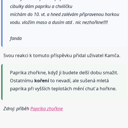
cibulky dám papriku a chviličku
míchám do 10. vt. a hned zalévám připravenou horkou
vodu. vložím maso a dusím atd . nic nezhořkne!!!!
fanda
Svou reakci k tomuto příspěvku přidal uživatel Kamča.
Paprika zhořkne, když ji budete delší dobu smažit.
Ostatnímu
koření
to nevadí, ale sušená mletá
paprika při vyšších teplotách mění chuť a hořkne.
Zdroj: příběh
Paprika zhořkne